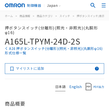
制御機器
Japan
ホーム
>
商品情報
>
商品カテゴリ
>
スイッチ
>
押ボタンスイッチ/表示灯
押ボタンスイッチ(分離形)(照光・非照光)(丸胴形
φ16)
A165L-TPYM-24D-2S
A16 押ボタンスイッチ(分離形)(照光・非照光)(丸胴形φ16)
形式仕様一覧
マイリストに追加
日本語
English
PDF出力
商品概要