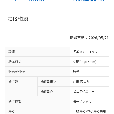
定格/性能
情報更新：2026/05/21
種類
押ボタンスイッチ
胴体形状
丸胴形(φ16mm)
照光/非照光
照光
操作部
操作部形状
丸形 突出形
操作部色
ピュアイエロー
動作機能
モーメンタリ
負荷
一般負荷/微小負荷共用