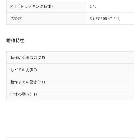
全に破砕するなど、違法に輸出されな
様のお取引先、またはお客様担当のオ
（DBP） 1000ppm以下、フタル酸ジイソブチル
イソブチル) : 1000ppm、 BBP(フタル酸ブチルベンジ
△
一定数には満たないが在庫あり
PTI（トラッキング特性）
いよう必要な手段を講じます。
175
ムロン制御機器販売店・当社販売員に
(DIBP) 1000ppm以下
ル) : 1000ppm、
当社は貴社製品を、核兵器、ミサイ
但し、RoHS指令で産業用監視および制御機器に対する
DEHP(フタル酸ビス(2-エチルヘキシル)) : 1000ppm
ご相談ください。
適用除外項目は除く。
汚染度
3 (IEC60947-5-1)
ル、化学兵器、生物兵器またはその他
－
在庫なし(最新の在庫状況につ
オムロン制御機器販売店や当社販売拠
フタル酸エステル類の４物質については閾値を超える意
武器並びにこれらの製造装置等に一切
いては、お客様のお取引先、ま
図的な使用がないことを確認しています。
点は「
販売ネットワーク
」をご確認
※2 環境保護使用期限
使用いたしません。
たはお客様担当のオムロン制御
ください。
当社は、貴社製品を第三者に販売する
動作特性
機器販売店・当社販売員にご確
在庫状況および標準価格結果を当社の
※2 対応予定月
「ｅ」：有害物質（10物質）のすべてが基
場合は、上記1、2および3の内容を当
認ください)
事前の承諾なく第三者に漏洩または開
準値以下であることを示します。
該第三者に通知します。また当社は、
示しないようお願いします。
動作に必要な力(OF)
部品在庫の切り替え状況などにより、予定
「10」：通常の使用状況下において有害物
販売先および販売に係わる関係者が違
マイパーツ機能（部品リスト作成サー
空
受注生産機種、また在庫状況の
月が前後することがあります。
質が外部に漏えいし、環境に深刻な影響を
法に輸出するおそれがある場合は、取
ビス）をご利用いただくには、I-Web
白
情報を公開していない機種
もどりの力(RF)
及ぼさない年数を意味します。
り引きをいたしません。
メンバーズにご登録されている必要が
「－」：未確認です。当社販売部門へお問
あります。
動作までの動き(PT)
い合わせください。
お客様が当ウェブサイト上で当社にご
※3 非含有証明書ダウンロード
登録された部品リストについて、当社
全体の動き(TT)
および当社の共同利用者が、当社の製
下記の非含有証明書をダウンロードするこ
品・サービスに関するお客様との取
とができます。
合意する
キャンセル
引・商談に必要な範囲で利用すること
をご了承ください。
EU RoHS指令（10物質）の非含有証明書
※当社の共同利用者とは、
"個人情報
51物質の非含有証明書（当社基準）
の共同利用に関して"
の「1.共同利
※本証明書は発行日時点で非含有を証明す
用者の範囲」に記載されている法人を