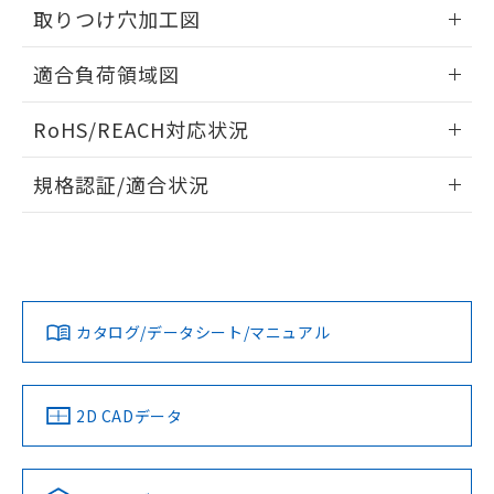
るもので、過去に遡って非含有を証明する
取りつけ穴加工図
指します。
ものではありません。
情報更新：2026/05/21
また、RoHS指令のフタル酸エステル類４
適合負荷領域図
物質の対応では、対応完了までの期間は出
荷製品に未対応品が混在することから備考
情報更新：2026/05/21
RoHS/REACH対応状況
欄に対応日を記載しておりました。
既に当社にて対応品への在庫切替を完了
情報更新：2026/7/29
していることから、特段のことがない限
規格認証/適合状況
り、2022年1月12日より割愛しておりま
EU RoHS
注意事項・凡例
す。
UL認証
CSA認証
CEマーキング
No
No
Yes
対応状況
対応予定月
※1
※2
カタログ/データシート/マニュアル
対応済み
LR型式承認
DNV型式承認
BV型式承認
KR型式承
（イギリス
（ノルウェー
（フランス
（韓国
船舶規格）
船舶規格）
船舶規格）
船舶規格
中国 RoHS
注意事項・凡例
2D CADデータ
No
No
No
No
中国 RoHS表
※1 ※2