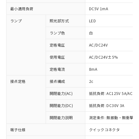
最小適用負荷
DC5V 1mA
ランプ
照光部方式
LED
ランプ色
白
定格電圧
AC/DC24V
使用電圧
AC/DC24V±5%
定格電流
8mA
接点定格
接点構成
2c
開閉能力(AC)
抵抗負荷: AC125V 5A/AC250
開閉能力(DC)
抵抗負荷: DC30V 3A
※1 対応状況
開閉能力説明
測定条件: 無振動・無衝撃状態
対応済み：EU RoHS指令（10物質）の
端子仕様
クイックコネクタ
非含有に対応した製品が提供可能な商品で