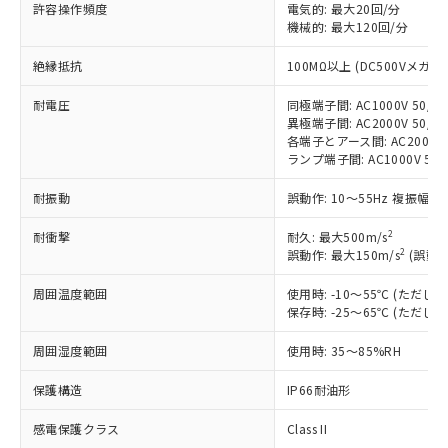
す。
許容操作頻度
電気的: 最大20回/分
対応予定：EU RoHS指令（10物質）の非含
機械的: 最大120回/分
ご利用条件
有に対応した製品に切り替える予定のある
商品です。
絶縁抵抗
100MΩ以上 (DC500Vメガ)
対応予定なし：EU RoHS指令（10物質）の
以下の条件をお読みいただき、同意のうえ
耐電圧
同極端子間: AC1000V 50/60
非含有に非対応の商品で、対応品を出す予
ご利用ください。
異極端子間: AC2000V 50/60
定はありません。
各端子とアース間: AC2000V 5
調査・確認中：EU RoHS指令（10物質）の
本サービスは、当社制御機器事業取扱
ランプ端子間: AC1000V 50
※1 中国RoHS○×表
非含有の対応状況を調査中または確認中の
商品の当社在庫状況および標準価格
商品です。
耐振動
誤動作: 10～55Hz 複振幅 1
(税抜)を提供させていただくもので
「○」：最大均質材料含有率が中国RoHSの
非該当品：ライセンス料など無形物で、有
す。
基準値以下であることを示します。
害物質有無と関係のない商品です。
2
耐衝撃
耐久: 最大500m/s
当社制御機器事業取扱商品の中には、
「×」：最大均質材料含有率が中国RoHSの
仕入先様の事情により、非含有部品として
2
誤動作: 最大150m/s
(誤動作
本サービスの対象外となる商品もある
基準値を超えていることを示します。
いたものが、含有品と判明した場合などや
当社は、これら貴社製品のうち、外国
ことをご了承ください。
「－」：未確認です。当社販売部門へお問
周囲温度範囲
使用時: -10～55℃ (ただ
むを得ず変更することがあります。
為替および外国貿易法に定める商品
在庫状況および標準価格照会結果は、
保存時: -25～65℃ (ただ
い合わせください。
（以下｢規制貨物等」という）を輸出
記載している更新日時点での社内デー
*EU RoHS指令（10物質）：
または国外への提供する場合は、日本
記
タに基づき作成されるものであり、閲
説明
周囲湿度範囲
使用時: 35～85%RH
鉛(Pb) 1000ppm以下、 水銀(Hg) 1000ppm以下、 カド
*中国RoHS10物質の基準値 (GB/T26572)：
国政府の輸出許可(または役務取引許
号
覧された時点での実際の在庫および標
ミウム(Cd) 100ppm以下、
Pb(鉛) :1000ppm、 Hg(水銀) : 1000ppm、 Cd(カドミウ
可)を取得するなどの必要な手続きを
六価クロム(Cr(Ⅵ)) 1000ppm以下、ポリ臭化ビフェニル
ム) : 100ppm、
保護構造
準価格とは異なる場合があることをご
IP66耐油形
類(PBB) 1000ppm以下、ポリ臭化ジフェニルエーテル類
Cr(Ⅵ)(六価クロム) : 1000ppm、 PBBs(ポリ臭化ビフェ
とります。
了承ください。
(PBDE) 1000ppm以下、フタル酸ビス(2-エチルヘキシ
○
一定数以上の在庫あり
ニル類) : 1000ppm、 PBDEs(ポリ臭化ジフェニルエーテ
当社は規制貨物を破棄する場合は、完
感電保護クラス
Class II
ル) (DEHP)(別名：DOP) 1000ppm以下、フタル酸ブチ
正式な納期状況および標準価格はお客
ル類) : 1000ppm、
ルベンジル（BBP） 1000ppm以下、フタル酸ジブチル
DBP(フタル酸ジブチル) : 1000ppm、 DIBP(フタル酸ジ