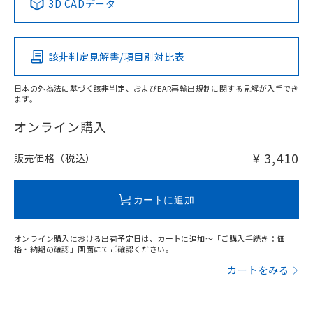
3D CADデータ
この製品の規格認証/適合状況ページへ
Pb
Hg
Cd
Cr(VI)
その他の認証はこちらのページからご検索ください
該非判定見解書/項目別対比表
O
O
O
O
日本の外為法に基づく該非判定、およびEAR再輸出規制に関する見解が入手でき
ます。
"対応済み"や非含有の記載がされた商品であっても、流通
在庫等で未対応品が混在する可能性があります。
オンライン購入
非含有品が必要な際は、弊社営業部門もしくは販売店へお
問い合わせください。
¥ 3,410
販売価格（税込）
この製品のRoHS/REACH対応状況ページへ
カートに追加
オンライン購入における出荷予定日は、カートに追加～「ご購入手続き：価
格・納期の確認」画面にてご確認ください。
カートをみる