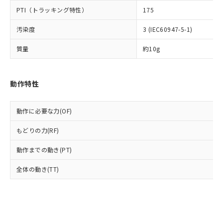
とります。
了承ください。
(PBDE) 1000ppm以下、フタル酸ビス(2-エチルヘキシ
○
一定数以上の在庫あり
ニル類) : 1000ppm、 PBDEs(ポリ臭化ジフェニルエーテ
PTI（トラッキング特性）
175
当社は規制貨物を破棄する場合は、完
ル) (DEHP)(別名：DOP) 1000ppm以下、フタル酸ブチ
正式な納期状況および標準価格はお客
ル類) : 1000ppm、
ルベンジル（BBP） 1000ppm以下、フタル酸ジブチル
全に破砕するなど、違法に輸出されな
DBP(フタル酸ジブチル) : 1000ppm、 DIBP(フタル酸ジ
様のお取引先、またはお客様担当のオ
（DBP） 1000ppm以下、フタル酸ジイソブチル
汚染度
3 (IEC60947-5-1)
イソブチル) : 1000ppm、 BBP(フタル酸ブチルベンジ
△
一定数には満たないが在庫あり
いよう必要な手段を講じます。
ムロン制御機器販売店・当社販売員に
(DIBP) 1000ppm以下
ル) : 1000ppm、
当社は貴社製品を、核兵器、ミサイ
但し、RoHS指令で産業用監視および制御機器に対する
DEHP(フタル酸ビス(2-エチルヘキシル)) : 1000ppm
ご相談ください。
質量
約10g
適用除外項目は除く。
ル、化学兵器、生物兵器またはその他
－
在庫なし(最新の在庫状況につ
オムロン制御機器販売店や当社販売拠
フタル酸エステル類の４物質については閾値を超える意
武器並びにこれらの製造装置等に一切
いては、お客様のお取引先、ま
図的な使用がないことを確認しています。
点は「
販売ネットワーク
」をご確認
※2 環境保護使用期限
使用いたしません。
たはお客様担当のオムロン制御
ください。
動作特性
当社は、貴社製品を第三者に販売する
機器販売店・当社販売員にご確
在庫状況および標準価格結果を当社の
※2 対応予定月
「ｅ」：有害物質（10物質）のすべてが基
場合は、上記1、2および3の内容を当
認ください)
事前の承諾なく第三者に漏洩または開
準値以下であることを示します。
該第三者に通知します。また当社は、
示しないようお願いします。
動作に必要な力(OF)
部品在庫の切り替え状況などにより、予定
「10」：通常の使用状況下において有害物
販売先および販売に係わる関係者が違
マイパーツ機能（部品リスト作成サー
空
受注生産機種、また在庫状況の
月が前後することがあります。
質が外部に漏えいし、環境に深刻な影響を
法に輸出するおそれがある場合は、取
ビス）をご利用いただくには、I-Web
もどりの力(RF)
白
情報を公開していない機種
及ぼさない年数を意味します。
り引きをいたしません。
メンバーズにご登録されている必要が
「－」：未確認です。当社販売部門へお問
動作までの動き(PT)
あります。
い合わせください。
お客様が当ウェブサイト上で当社にご
※3 非含有証明書ダウンロード
全体の動き(TT)
登録された部品リストについて、当社
および当社の共同利用者が、当社の製
下記の非含有証明書をダウンロードするこ
品・サービスに関するお客様との取
とができます。
合意する
キャンセル
引・商談に必要な範囲で利用すること
をご了承ください。
EU RoHS指令（10物質）の非含有証明書