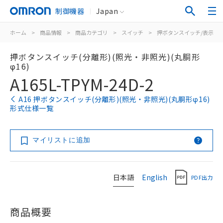
制御機器
Japan
ホーム
>
商品情報
>
商品カテゴリ
>
スイッチ
>
押ボタンスイッチ/表示灯
押ボタンスイッチ(分離形)(照光・非照光)(丸胴形
φ16)
A165L-TPYM-24D-2
A16 押ボタンスイッチ(分離形)(照光・非照光)(丸胴形φ16)
形式仕様一覧
マイリストに追加
日本語
English
PDF出力
商品概要