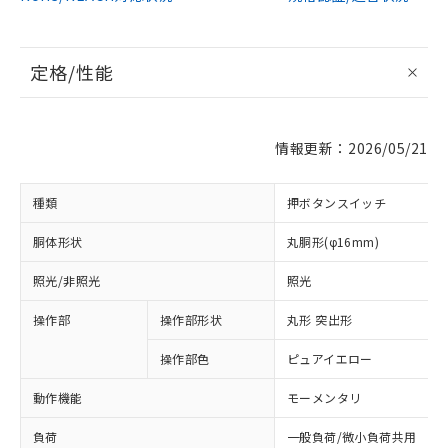
定格/性能
情報更新：2026/05/21
種類
押ボタンスイッチ
胴体形状
丸胴形(φ16mm)
照光/非照光
照光
操作部
操作部形状
丸形 突出形
操作部色
ピュアイエロー
動作機能
モーメンタリ
負荷
一般負荷/微小負荷共用