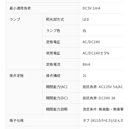
最小適用負荷
DC5V 1mA
ランプ
照光部方式
LED
ランプ色
白
定格電圧
AC/DC24V
使用電圧
AC/DC24V±5%
定格電流
8mA
接点定格
接点構成
2c
開閉能力(AC)
抵抗負荷: AC125V 5A/AC250
開閉能力(DC)
抵抗負荷: DC30V 3A
開閉能力説明
測定条件: 無振動・無衝撃状態
※1 対応状況
端子仕様
タブ (#110/t=0.5)/はん