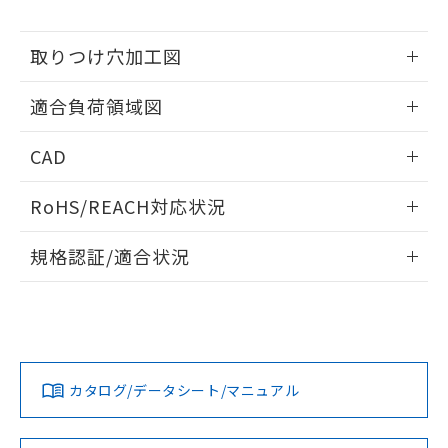
※当社の共同利用者とは、
"個人情報
51物質の非含有証明書（当社基準）
の共同利用に関して"
の「1.共同利
※本証明書は発行日時点で非含有を証明す
用者の範囲」に記載されている法人を
取りつけ穴加工図
るもので、過去に遡って非含有を証明する
指します。
ものではありません。
情報更新：2026/05/21
また、RoHS指令のフタル酸エステル類４
適合負荷領域図
物質の対応では、対応完了までの期間は出
荷製品に未対応品が混在することから備考
情報更新：2026/05/21
CAD
欄に対応日を記載しておりました。
既に当社にて対応品への在庫切替を完了
ログイン/会員登録いただくと、CADデータをダウンロー
RoHS/REACH対応状況
していることから、特段のことがない限
ドすることができます。
り、2022年1月12日より割愛しておりま
情報更新：2026/7/29
す。
規格認証/適合状況
ログイン/会員登録
EU RoHS
注意事項・凡例
UL認証
CSA認証
CEマーキング
No
No
Yes
対応状況
対応予定月
※1
※2
ダウンロードデータをご利用いただく前に、以下を必ずお読
みください。
カタログ/データシート/マニュアル
対応済み
ソフトウェアの使用条件
LR型式承認
DNV型式承認
BV型式承認
KR型式承
（イギリス
（ノルウェー
（フランス
（韓国