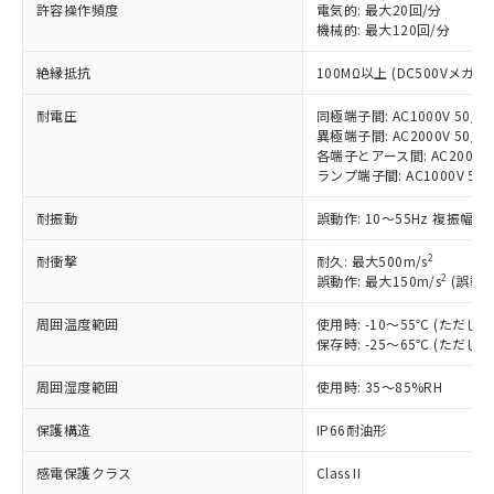
対応済み：EU RoHS指令（10物質）の
許容操作頻度
電気的: 最大20回/分
非含有に対応した製品が提供可能な商品で
機械的: 最大120回/分
す。
絶縁抵抗
100MΩ以上 (DC500Vメガ)
対応予定：EU RoHS指令（10物質）の非含
ご利用条件
有に対応した製品に切り替える予定のある
耐電圧
同極端子間: AC1000V 50/60
商品です。
異極端子間: AC2000V 50/60
対応予定なし：EU RoHS指令（10物質）の
各端子とアース間: AC2000V 5
以下の条件をお読みいただき、同意のうえ
非含有に非対応の商品で、対応品を出す予
ランプ端子間: AC1000V 50
ご利用ください。
定はありません。
調査・確認中：EU RoHS指令（10物質）の
耐振動
誤動作: 10～55Hz 複振幅 1
本サービスは、当社制御機器事業取扱
※1 中国RoHS○×表
非含有の対応状況を調査中または確認中の
商品の当社在庫状況および標準価格
商品です。
2
耐衝撃
耐久: 最大500m/s
(税抜)を提供させていただくもので
「○」：最大均質材料含有率が中国RoHSの
2
誤動作: 最大150m/s
(誤動作
非該当品：ライセンス料など無形物で、有
す。
基準値以下であることを示します。
害物質有無と関係のない商品です。
当社制御機器事業取扱商品の中には、
周囲温度範囲
使用時: -10～55℃ (ただ
「×」：最大均質材料含有率が中国RoHSの
仕入先様の事情により、非含有部品として
本サービスの対象外となる商品もある
保存時: -25～65℃ (ただ
基準値を超えていることを示します。
いたものが、含有品と判明した場合などや
当社は、これら貴社製品のうち、外国
ことをご了承ください。
「－」：未確認です。当社販売部門へお問
むを得ず変更することがあります。
為替および外国貿易法に定める商品
在庫状況および標準価格照会結果は、
周囲湿度範囲
使用時: 35～85%RH
い合わせください。
（以下｢規制貨物等」という）を輸出
記載している更新日時点での社内デー
*EU RoHS指令（10物質）：
または国外への提供する場合は、日本
保護構造
IP66耐油形
記
タに基づき作成されるものであり、閲
説明
鉛(Pb) 1000ppm以下、 水銀(Hg) 1000ppm以下、 カド
*中国RoHS10物質の基準値 (GB/T26572)：
国政府の輸出許可(または役務取引許
号
覧された時点での実際の在庫および標
ミウム(Cd) 100ppm以下、
Pb(鉛) :1000ppm、 Hg(水銀) : 1000ppm、 Cd(カドミウ
可)を取得するなどの必要な手続きを
感電保護クラス
Class II
六価クロム(Cr(Ⅵ)) 1000ppm以下、ポリ臭化ビフェニル
ム) : 100ppm、
準価格とは異なる場合があることをご
類(PBB) 1000ppm以下、ポリ臭化ジフェニルエーテル類
Cr(Ⅵ)(六価クロム) : 1000ppm、 PBBs(ポリ臭化ビフェ