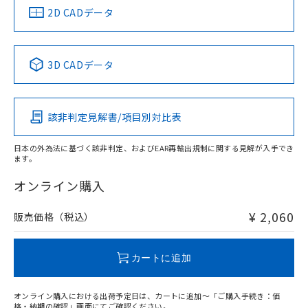
船舶規格）
船舶規格）
船舶規格）
船舶規格
中国 RoHS
注意事項・凡例
2D CADデータ
No
No
No
No
中国 RoHS表
※1 ※2
3D CADデータ
この製品の規格認証/適合状況ページへ
Pb
Hg
Cd
Cr(VI)
その他の認証はこちらのページからご検索ください
該非判定見解書/項目別対比表
O
O
O
O
日本の外為法に基づく該非判定、およびEAR再輸出規制に関する見解が入手でき
ます。
"対応済み"や非含有の記載がされた商品であっても、流通
在庫等で未対応品が混在する可能性があります。
オンライン購入
非含有品が必要な際は、弊社営業部門もしくは販売店へお
問い合わせください。
¥ 2,060
販売価格（税込）
この製品のRoHS/REACH対応状況ページへ
カートに追加
オンライン購入における出荷予定日は、カートに追加～「ご購入手続き：価
格・納期の確認」画面にてご確認ください。