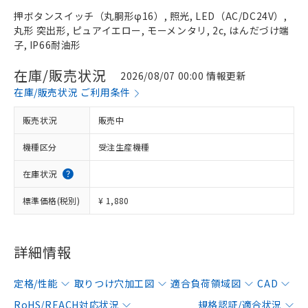
押ボタンスイッチ（丸胴形φ16）, 照光, LED（AC/DC24V）,
丸形 突出形, ピュアイエロー, モーメンタリ, 2c, はんだづけ端
子, IP66耐油形
在庫/販売状況
2026/08/07 00:00 情報更新
在庫/販売状況 ご利用条件
販売状況
販売中
機種区分
受注生産機種
在庫状況
標準価格(税別)
¥ 1,880
詳細情報
定格/性能
取りつけ穴加工図
適合負荷領域図
CAD
RoHS/REACH対応状況
規格認証/適合状況