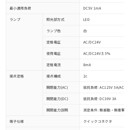
最小適用負荷
DC5V 1mA
ランプ
照光部方式
LED
ランプ色
白
定格電圧
AC/DC24V
使用電圧
AC/DC24V±5%
定格電流
8mA
接点定格
接点構成
2c
開閉能力(AC)
抵抗負荷: AC125V 5A/AC250
開閉能力(DC)
抵抗負荷: DC30V 3A
開閉能力説明
測定条件: 無振動・無衝撃状態
※1 対応状況
端子仕様
クイックコネクタ
対応済み：EU RoHS指令（10物質）の