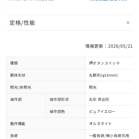
定格/性能
情報更新：2026/05/21
種類
押ボタンスイッチ
胴体形状
丸胴形(φ16mm)
照光/非照光
照光
操作部
操作部形状
丸形 突出形
操作部色
ピュアイエロー
動作機能
オルタネイト
負荷
一般負荷/微小負荷共用