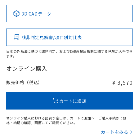
中国 RoHS表
※1 ※2
3D CADデータ
この製品の規格認証/適合状況ページへ
Pb
Hg
Cd
Cr(VI)
その他の認証はこちらのページからご検索ください
該非判定見解書/項目別対比表
O
O
O
O
日本の外為法に基づく該非判定、およびEAR再輸出規制に関する見解が入手でき
ます。
"対応済み"や非含有の記載がされた商品であっても、流通
在庫等で未対応品が混在する可能性があります。
オンライン購入
非含有品が必要な際は、弊社営業部門もしくは販売店へお
問い合わせください。
¥ 3,570
販売価格（税込）
この製品のRoHS/REACH対応状況ページへ
カートに追加
オンライン購入における出荷予定日は、カートに追加～「ご購入手続き：価
格・納期の確認」画面にてご確認ください。
カートをみる