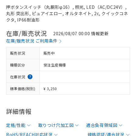
押ボタンスイッチ（丸胴形φ16）, 照光, LED（AC/DC24V）,
丸形 突出形, ピュアイエロー, オルタネイト, 2c, クイックコネ
クタ, IP66耐油形
在庫/販売状況
2026/08/07 00:00 情報更新
在庫/販売状況 ご利用条件
販売状況
販売中
機種区分
受注生産機種
在庫状況
標準価格(税別)
¥ 3,250
詳細情報
定格/性能
取りつけ穴加工図
適合負荷領域図
RoHS/REACH対応状況
規格認証/適合状況