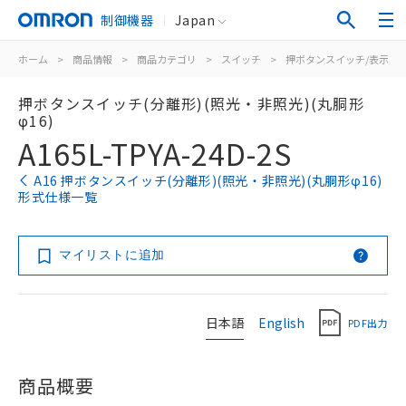
制御機器
Japan
ホーム
>
商品情報
>
商品カテゴリ
>
スイッチ
>
押ボタンスイッチ/表示灯
押ボタンスイッチ(分離形)(照光・非照光)(丸胴形
φ16)
A165L-TPYA-24D-2S
A16 押ボタンスイッチ(分離形)(照光・非照光)(丸胴形φ16)
形式仕様一覧
マイリストに追加
日本語
English
PDF出力
商品概要