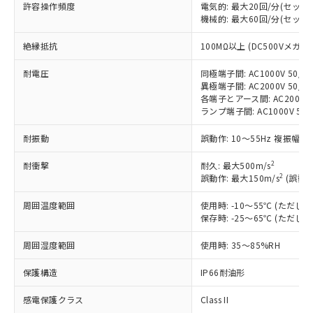
非含有に対応した製品が提供可能な商品で
許容操作頻度
電気的: 最大20回/分(セッ
す。
機械的: 最大60回/分(セッ
対応予定：EU RoHS指令（10物質）の非含
ご利用条件
有に対応した製品に切り替える予定のある
絶縁抵抗
100MΩ以上 (DC500Vメガ)
商品です。
耐電圧
同極端子間: AC1000V 50/60
対応予定なし：EU RoHS指令（10物質）の
以下の条件をお読みいただき、同意のうえ
異極端子間: AC2000V 50/60
非含有に非対応の商品で、対応品を出す予
各端子とアース間: AC2000V 5
ご利用ください。
定はありません。
ランプ端子間: AC1000V 50
調査・確認中：EU RoHS指令（10物質）の
本サービスは、当社制御機器事業取扱
※1 中国RoHS○×表
非含有の対応状況を調査中または確認中の
耐振動
誤動作: 10～55Hz 複振幅 1
商品の当社在庫状況および標準価格
商品です。
(税抜)を提供させていただくもので
「○」：最大均質材料含有率が中国RoHSの
非該当品：ライセンス料など無形物で、有
2
耐衝撃
耐久: 最大500m/s
す。
基準値以下であることを示します。
害物質有無と関係のない商品です。
2
誤動作: 最大150m/s
(誤動作
当社制御機器事業取扱商品の中には、
「×」：最大均質材料含有率が中国RoHSの
仕入先様の事情により、非含有部品として
本サービスの対象外となる商品もある
基準値を超えていることを示します。
周囲温度範囲
使用時: -10～55℃ (ただ
いたものが、含有品と判明した場合などや
当社は、これら貴社製品のうち、外国
ことをご了承ください。
保存時: -25～65℃ (ただ
「－」：未確認です。当社販売部門へお問
むを得ず変更することがあります。
為替および外国貿易法に定める商品
在庫状況および標準価格照会結果は、
い合わせください。
（以下｢規制貨物等」という）を輸出
記載している更新日時点での社内デー
周囲湿度範囲
使用時: 35～85%RH
*EU RoHS指令（10物質）：
または国外への提供する場合は、日本
記
タに基づき作成されるものであり、閲
説明
鉛(Pb) 1000ppm以下、 水銀(Hg) 1000ppm以下、 カド
*中国RoHS10物質の基準値 (GB/T26572)：
国政府の輸出許可(または役務取引許
号
覧された時点での実際の在庫および標
ミウム(Cd) 100ppm以下、
保護構造
IP66耐油形
Pb(鉛) :1000ppm、 Hg(水銀) : 1000ppm、 Cd(カドミウ
可)を取得するなどの必要な手続きを
六価クロム(Cr(Ⅵ)) 1000ppm以下、ポリ臭化ビフェニル
ム) : 100ppm、
準価格とは異なる場合があることをご
類(PBB) 1000ppm以下、ポリ臭化ジフェニルエーテル類
Cr(Ⅵ)(六価クロム) : 1000ppm、 PBBs(ポリ臭化ビフェ
とります。
感電保護クラス
Class II
了承ください。
(PBDE) 1000ppm以下、フタル酸ビス(2-エチルヘキシ
○
一定数以上の在庫あり
ニル類) : 1000ppm、 PBDEs(ポリ臭化ジフェニルエーテ
当社は規制貨物を破棄する場合は、完