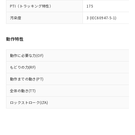
ル) (DEHP)(別名：DOP) 1000ppm以下、フタル酸ブチ
正式な納期状況および標準価格はお客
ル類) : 1000ppm、
ルベンジル（BBP） 1000ppm以下、フタル酸ジブチル
全に破砕するなど、違法に輸出されな
DBP(フタル酸ジブチル) : 1000ppm、 DIBP(フタル酸ジ
PTI（トラッキング特性）
175
様のお取引先、またはお客様担当のオ
（DBP） 1000ppm以下、フタル酸ジイソブチル
イソブチル) : 1000ppm、 BBP(フタル酸ブチルベンジ
△
一定数には満たないが在庫あり
いよう必要な手段を講じます。
ムロン制御機器販売店・当社販売員に
(DIBP) 1000ppm以下
ル) : 1000ppm、
汚染度
3 (IEC60947-5-1)
当社は貴社製品を、核兵器、ミサイ
但し、RoHS指令で産業用監視および制御機器に対する
DEHP(フタル酸ビス(2-エチルヘキシル)) : 1000ppm
ご相談ください。
適用除外項目は除く。
ル、化学兵器、生物兵器またはその他
－
在庫なし(最新の在庫状況につ
オムロン制御機器販売店や当社販売拠
フタル酸エステル類の４物質については閾値を超える意
武器並びにこれらの製造装置等に一切
いては、お客様のお取引先、ま
図的な使用がないことを確認しています。
点は「
販売ネットワーク
」をご確認
※2 環境保護使用期限
使用いたしません。
たはお客様担当のオムロン制御
動作特性
ください。
当社は、貴社製品を第三者に販売する
機器販売店・当社販売員にご確
在庫状況および標準価格結果を当社の
※2 対応予定月
「ｅ」：有害物質（10物質）のすべてが基
場合は、上記1、2および3の内容を当
認ください)
事前の承諾なく第三者に漏洩または開
準値以下であることを示します。
動作に必要な力(OF)
該第三者に通知します。また当社は、
示しないようお願いします。
部品在庫の切り替え状況などにより、予定
「10」：通常の使用状況下において有害物
販売先および販売に係わる関係者が違
マイパーツ機能（部品リスト作成サー
空
受注生産機種、また在庫状況の
もどりの力(RF)
月が前後することがあります。
質が外部に漏えいし、環境に深刻な影響を
法に輸出するおそれがある場合は、取
ビス）をご利用いただくには、I-Web
白
情報を公開していない機種
及ぼさない年数を意味します。
り引きをいたしません。
メンバーズにご登録されている必要が
動作までの動き(PT)
「－」：未確認です。当社販売部門へお問
あります。
い合わせください。
お客様が当ウェブサイト上で当社にご
全体の動き(TT)
※3 非含有証明書ダウンロード
登録された部品リストについて、当社
および当社の共同利用者が、当社の製
ロックストローク(LTA)
下記の非含有証明書をダウンロードするこ
品・サービスに関するお客様との取
とができます。
合意する
キャンセル
引・商談に必要な範囲で利用すること
をご了承ください。
EU RoHS指令（10物質）の非含有証明書
※当社の共同利用者とは、
"個人情報
51物質の非含有証明書（当社基準）
の共同利用に関して"
の「1.共同利