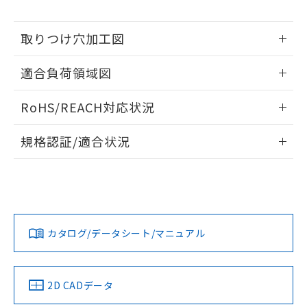
※本証明書は発行日時点で非含有を証明す
用者の範囲」に記載されている法人を
るもので、過去に遡って非含有を証明する
指します。
ものではありません。
取りつけ穴加工図
また、RoHS指令のフタル酸エステル類４
情報更新：2026/05/21
物質の対応では、対応完了までの期間は出
適合負荷領域図
荷製品に未対応品が混在することから備考
欄に対応日を記載しておりました。
情報更新：2026/05/21
RoHS/REACH対応状況
既に当社にて対応品への在庫切替を完了
していることから、特段のことがない限
情報更新：2026/7/29
り、2022年1月12日より割愛しておりま
規格認証/適合状況
す。
EU RoHS
注意事項・凡例
UL認証
CSA認証
CEマーキング
No
No
Yes
対応状況
対応予定月
※1
※2
カタログ/データシート/マニュアル
対応済み
LR型式承認
DNV型式承認
BV型式承認
KR型式承
（イギリス
（ノルウェー
（フランス
（韓国
船舶規格）
船舶規格）
船舶規格）
船舶規格
中国 RoHS
注意事項・凡例
2D CADデータ
No
No
No
No