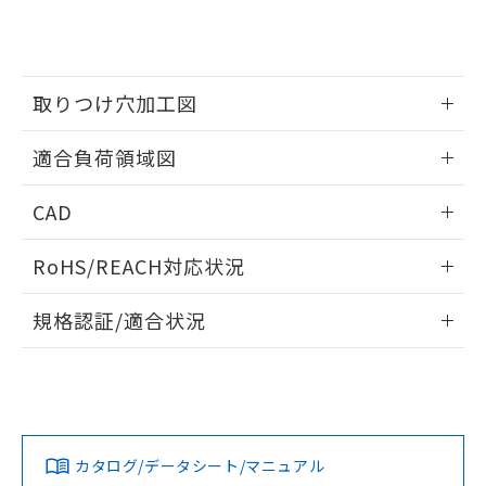
をご了承ください。
EU RoHS指令（10物質）の非含有証明書
※当社の共同利用者とは、
"個人情報
51物質の非含有証明書（当社基準）
の共同利用に関して"
の「1.共同利
※本証明書は発行日時点で非含有を証明す
用者の範囲」に記載されている法人を
るもので、過去に遡って非含有を証明する
指します。
取りつけ穴加工図
ものではありません。
また、RoHS指令のフタル酸エステル類４
情報更新：2026/05/21
物質の対応では、対応完了までの期間は出
適合負荷領域図
荷製品に未対応品が混在することから備考
欄に対応日を記載しておりました。
情報更新：2026/05/21
CAD
既に当社にて対応品への在庫切替を完了
していることから、特段のことがない限
ログイン/会員登録いただくと、CADデータをダウンロー
RoHS/REACH対応状況
り、2022年1月12日より割愛しておりま
ドすることができます。
す。
情報更新：2026/7/29
規格認証/適合状況
ログイン/会員登録
EU RoHS
注意事項・凡例
UL認証
CSA認証
CEマーキング
No
No
Yes
対応状況
対応予定月
※1
※2
ダウンロードデータをご利用いただく前に、以下を必ずお読
みください。
カタログ/データシート/マニュアル
対応済み
ソフトウェアの使用条件