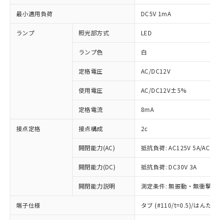
最小適用負荷
DC5V 1mA
ランプ
照光部方式
LED
ランプ色
白
定格電圧
AC/DC12V
使用電圧
AC/DC12V±5%
定格電流
8mA
接点定格
接点構成
2c
開閉能力(AC)
抵抗負荷: AC125V 5A/AC250
開閉能力(DC)
抵抗負荷: DC30V 3A
開閉能力説明
測定条件: 無振動・無衝撃状態
端子仕様
タブ (#110/t=0.5)/はん
※1 対応状況