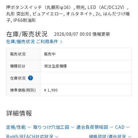
押ボタンスイッチ（丸胴形φ16）, 照光, LED（AC/DC12V）,
丸形 突出形, ピュアイエロー, オルタネイト, 2c, はんだづけ端
子, IP66耐油形
在庫/販売状況
2026/08/07 00:00 情報更新
在庫/販売状況 ご利用条件
販売状況
販売中
機種区分
受注生産機種
在庫状況
標準価格(税別)
¥ 1,980
詳細情報
定格/性能
取りつけ穴加工図
適合負荷領域図
CAD
RoHS/REACH対応状況
規格認証/適合状況