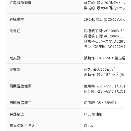
許容操作頻度
電気的: 最大20回/分(セッ
対応済み：EU RoHS指令（10物質）の
機械的: 最大60回/分(セッ
非含有に対応した製品が提供可能な商品で
絶縁抵抗
す。
100MΩ以上 (DC500Vメガ)
対応予定：EU RoHS指令（10物質）の非含
ご利用条件
耐電圧
同極端子間: AC1000V 50/60
有に対応した製品に切り替える予定のある
異極端子間: AC2000V 50/60
商品です。
各端子とアース間: AC2000V 5
対応予定なし：EU RoHS指令（10物質）の
ランプ端子間: AC1000V 50
以下の条件をお読みいただき、同意のうえ
非含有に非対応の商品で、対応品を出す予
ご利用ください。
定はありません。
耐振動
誤動作: 10～55Hz 複振幅 1
調査・確認中：EU RoHS指令（10物質）の
本サービスは、当社制御機器事業取扱
※1 中国RoHS○×表
非含有の対応状況を調査中または確認中の
2
耐衝撃
耐久: 最大500m/s
商品の当社在庫状況および標準価格
2
商品です。
誤動作: 最大150m/s
(誤動作
(税抜)を提供させていただくもので
「○」：最大均質材料含有率が中国RoHSの
非該当品：ライセンス料など無形物で、有
す。
周囲温度範囲
基準値以下であることを示します。
使用時: -10～55℃ (ただ
害物質有無と関係のない商品です。
当社制御機器事業取扱商品の中には、
保存時: -25～65℃ (ただ
「×」：最大均質材料含有率が中国RoHSの
仕入先様の事情により、非含有部品として
本サービスの対象外となる商品もある
基準値を超えていることを示します。
いたものが、含有品と判明した場合などや
当社は、これら貴社製品のうち、外国
ことをご了承ください。
周囲湿度範囲
使用時: 35～85%RH
「－」：未確認です。当社販売部門へお問
むを得ず変更することがあります。
為替および外国貿易法に定める商品
在庫状況および標準価格照会結果は、
い合わせください。
（以下｢規制貨物等」という）を輸出
保護構造
IP66耐油形
記載している更新日時点での社内デー
*EU RoHS指令（10物質）：
または国外への提供する場合は、日本
記
タに基づき作成されるものであり、閲
説明
鉛(Pb) 1000ppm以下、 水銀(Hg) 1000ppm以下、 カド
*中国RoHS10物質の基準値 (GB/T26572)：
国政府の輸出許可(または役務取引許
感電保護クラス
Class II
号
覧された時点での実際の在庫および標
ミウム(Cd) 100ppm以下、
Pb(鉛) :1000ppm、 Hg(水銀) : 1000ppm、 Cd(カドミウ