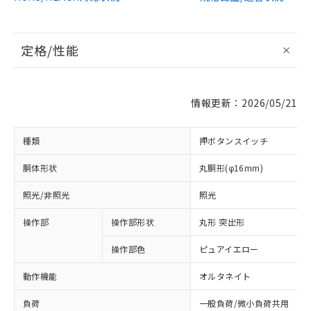
定格/性能
情報更新：2026/05/21
種類
押ボタンスイッチ
胴体形状
丸胴形(φ16mm)
照光/非照光
照光
操作部
操作部形状
丸形 突出形
操作部色
ピュアイエロー
動作機能
オルタネイト
負荷
一般負荷/微小負荷共用