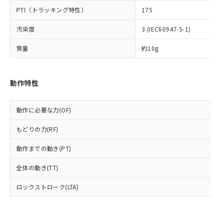
可)を取得するなどの必要な手続きを
六価クロム(Cr(Ⅵ)) 1000ppm以下、ポリ臭化ビフェニル
ム) : 100ppm、
準価格とは異なる場合があることをご
類(PBB) 1000ppm以下、ポリ臭化ジフェニルエーテル類
Cr(Ⅵ)(六価クロム) : 1000ppm、 PBBs(ポリ臭化ビフェ
PTI（トラッキング特性）
175
とります。
了承ください。
(PBDE) 1000ppm以下、フタル酸ビス(2-エチルヘキシ
○
一定数以上の在庫あり
ニル類) : 1000ppm、 PBDEs(ポリ臭化ジフェニルエーテ
当社は規制貨物を破棄する場合は、完
ル) (DEHP)(別名：DOP) 1000ppm以下、フタル酸ブチ
正式な納期状況および標準価格はお客
ル類) : 1000ppm、
汚染度
3 (IEC60947-5-1)
ルベンジル（BBP） 1000ppm以下、フタル酸ジブチル
全に破砕するなど、違法に輸出されな
DBP(フタル酸ジブチル) : 1000ppm、 DIBP(フタル酸ジ
様のお取引先、またはお客様担当のオ
（DBP） 1000ppm以下、フタル酸ジイソブチル
イソブチル) : 1000ppm、 BBP(フタル酸ブチルベンジ
△
一定数には満たないが在庫あり
いよう必要な手段を講じます。
ムロン制御機器販売店・当社販売員に
(DIBP) 1000ppm以下
ル) : 1000ppm、
質量
約10g
当社は貴社製品を、核兵器、ミサイ
但し、RoHS指令で産業用監視および制御機器に対する
DEHP(フタル酸ビス(2-エチルヘキシル)) : 1000ppm
ご相談ください。
適用除外項目は除く。
ル、化学兵器、生物兵器またはその他
－
在庫なし(最新の在庫状況につ
オムロン制御機器販売店や当社販売拠
フタル酸エステル類の４物質については閾値を超える意
武器並びにこれらの製造装置等に一切
いては、お客様のお取引先、ま
図的な使用がないことを確認しています。
点は「
販売ネットワーク
」をご確認
※2 環境保護使用期限
動作特性
使用いたしません。
たはお客様担当のオムロン制御
ください。
当社は、貴社製品を第三者に販売する
機器販売店・当社販売員にご確
在庫状況および標準価格結果を当社の
※2 対応予定月
「ｅ」：有害物質（10物質）のすべてが基
場合は、上記1、2および3の内容を当
認ください)
事前の承諾なく第三者に漏洩または開
動作に必要な力(OF)
準値以下であることを示します。
該第三者に通知します。また当社は、
示しないようお願いします。
部品在庫の切り替え状況などにより、予定
「10」：通常の使用状況下において有害物
販売先および販売に係わる関係者が違
マイパーツ機能（部品リスト作成サー
空
受注生産機種、また在庫状況の
もどりの力(RF)
月が前後することがあります。
質が外部に漏えいし、環境に深刻な影響を
法に輸出するおそれがある場合は、取
ビス）をご利用いただくには、I-Web
白
情報を公開していない機種
及ぼさない年数を意味します。
り引きをいたしません。
メンバーズにご登録されている必要が
動作までの動き(PT)
「－」：未確認です。当社販売部門へお問
あります。
い合わせください。
全体の動き(TT)
お客様が当ウェブサイト上で当社にご
※3 非含有証明書ダウンロード
登録された部品リストについて、当社
ロックストローク(LTA)
および当社の共同利用者が、当社の製
下記の非含有証明書をダウンロードするこ
品・サービスに関するお客様との取
とができます。
合意する
キャンセル
引・商談に必要な範囲で利用すること