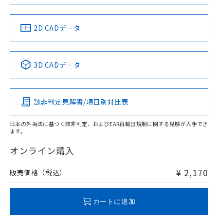
LR型式承認
DNV型式承認
BV型式承認
KR型式承
（イギリス
（ノルウェー
（フランス
（韓国
船舶規格）
船舶規格）
船舶規格）
船舶規格
中国 RoHS
注意事項・凡例
2D CADデータ
No
No
No
No
中国 RoHS表
※1 ※2
3D CADデータ
この製品の規格認証/適合状況ページへ
Pb
Hg
Cd
Cr(VI)
その他の認証はこちらのページからご検索ください
該非判定見解書/項目別対比表
O
O
O
O
日本の外為法に基づく該非判定、およびEAR再輸出規制に関する見解が入手でき
ます。
"対応済み"や非含有の記載がされた商品であっても、流通
在庫等で未対応品が混在する可能性があります。
オンライン購入
非含有品が必要な際は、弊社営業部門もしくは販売店へお
問い合わせください。
¥ 2,170
販売価格（税込）
この製品のRoHS/REACH対応状況ページへ
カートに追加