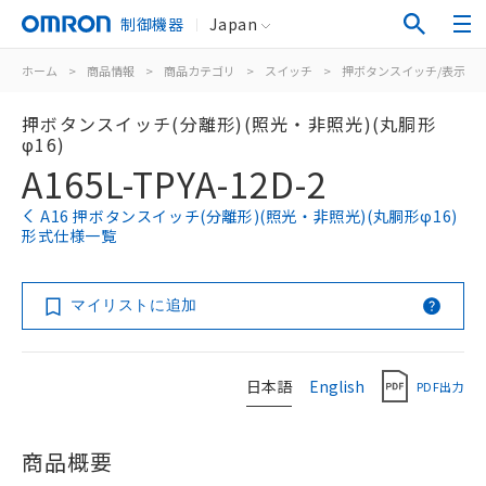
制御機器
Japan
ホーム
>
商品情報
>
商品カテゴリ
>
スイッチ
>
押ボタンスイッチ/表示灯
押ボタンスイッチ(分離形)(照光・非照光)(丸胴形
φ16)
A165L-TPYA-12D-2
A16 押ボタンスイッチ(分離形)(照光・非照光)(丸胴形φ16)
形式仕様一覧
マイリストに追加
日本語
English
PDF出力
商品概要