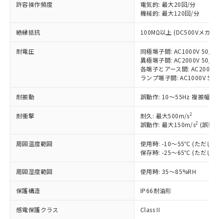
対応済み：EU RoHS指令（10物質）の
許容操作頻度
電気的: 最大20回/分
非含有に対応した製品が提供可能な商品で
機械的: 最大120回/分
す。
絶縁抵抗
100MΩ以上 (DC500Vメガ)
対応予定：EU RoHS指令（10物質）の非含
ご利用条件
有に対応した製品に切り替える予定のある
耐電圧
同極端子間: AC1000V 50/60
商品です。
異極端子間: AC2000V 50/60
対応予定なし：EU RoHS指令（10物質）の
各端子とアース間: AC2000V 5
以下の条件をお読みいただき、同意のうえ
非含有に非対応の商品で、対応品を出す予
ランプ端子間: AC1000V 50
ご利用ください。
定はありません。
調査・確認中：EU RoHS指令（10物質）の
耐振動
誤動作: 10～55Hz 複振幅 1
本サービスは、当社制御機器事業取扱
※1 中国RoHS○×表
非含有の対応状況を調査中または確認中の
商品の当社在庫状況および標準価格
商品です。
2
耐衝撃
耐久: 最大500m/s
(税抜)を提供させていただくもので
「○」：最大均質材料含有率が中国RoHSの
2
誤動作: 最大150m/s
(誤動作
非該当品：ライセンス料など無形物で、有
す。
基準値以下であることを示します。
害物質有無と関係のない商品です。
当社制御機器事業取扱商品の中には、
周囲温度範囲
使用時: -10～55℃ (ただ
「×」：最大均質材料含有率が中国RoHSの
仕入先様の事情により、非含有部品として
本サービスの対象外となる商品もある
保存時: -25～65℃ (ただ
基準値を超えていることを示します。
いたものが、含有品と判明した場合などや
当社は、これら貴社製品のうち、外国
ことをご了承ください。
「－」：未確認です。当社販売部門へお問
むを得ず変更することがあります。
為替および外国貿易法に定める商品
在庫状況および標準価格照会結果は、
周囲湿度範囲
使用時: 35～85%RH
い合わせください。
（以下｢規制貨物等」という）を輸出
記載している更新日時点での社内デー
*EU RoHS指令（10物質）：
または国外への提供する場合は、日本
保護構造
IP66耐油形
記
タに基づき作成されるものであり、閲
説明
鉛(Pb) 1000ppm以下、 水銀(Hg) 1000ppm以下、 カド
*中国RoHS10物質の基準値 (GB/T26572)：
国政府の輸出許可(または役務取引許
号
覧された時点での実際の在庫および標
ミウム(Cd) 100ppm以下、
Pb(鉛) :1000ppm、 Hg(水銀) : 1000ppm、 Cd(カドミウ
可)を取得するなどの必要な手続きを
感電保護クラス
Class II
六価クロム(Cr(Ⅵ)) 1000ppm以下、ポリ臭化ビフェニル
ム) : 100ppm、
準価格とは異なる場合があることをご
類(PBB) 1000ppm以下、ポリ臭化ジフェニルエーテル類
Cr(Ⅵ)(六価クロム) : 1000ppm、 PBBs(ポリ臭化ビフェ