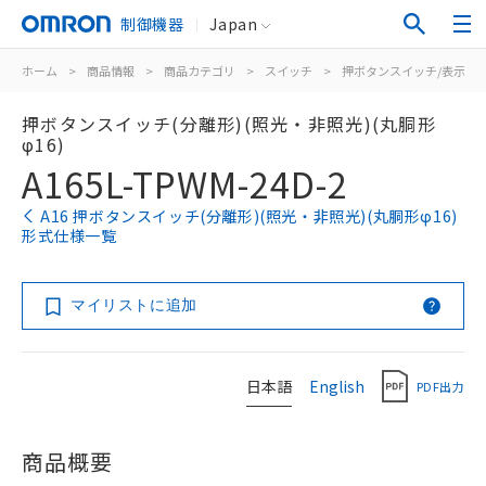
制御機器
Japan
ホーム
>
商品情報
>
商品カテゴリ
>
スイッチ
>
押ボタンスイッチ/表示灯
押ボタンスイッチ(分離形)(照光・非照光)(丸胴形
φ16)
A165L-TPWM-24D-2
A16 押ボタンスイッチ(分離形)(照光・非照光)(丸胴形φ16)
形式仕様一覧
マイリストに追加
日本語
English
PDF出力
商品概要