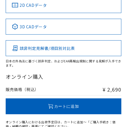
船舶規格）
船舶規格）
船舶規格）
船舶規格
中国 RoHS
注意事項・凡例
2D CADデータ
No
No
No
No
中国 RoHS表
※1 ※2
3D CADデータ
この製品の規格認証/適合状況ページへ
Pb
Hg
Cd
Cr(VI)
その他の認証はこちらのページからご検索ください
該非判定見解書/項目別対比表
O
O
O
O
日本の外為法に基づく該非判定、およびEAR再輸出規制に関する見解が入手でき
ます。
"対応済み"や非含有の記載がされた商品であっても、流通
在庫等で未対応品が混在する可能性があります。
オンライン購入
非含有品が必要な際は、弊社営業部門もしくは販売店へお
問い合わせください。
¥ 2,690
販売価格（税込）
この製品のRoHS/REACH対応状況ページへ
カートに追加
オンライン購入における出荷予定日は、カートに追加～「ご購入手続き：価
格・納期の確認」画面にてご確認ください。