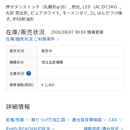
押ボタンスイッチ（丸胴形φ16）, 照光, LED（AC/DC24V）,
丸形 突出形, ピュアホワイト, モーメンタリ, 2c, はんだづけ端
子, IP66耐油形
在庫/販売状況
2026/08/07 00:00 情報更新
在庫/販売状況 ご利用条件
販売状況
販売中
機種区分
受注生産機種
在庫状況
標準価格(税別)
¥ 2,450
詳細情報
定格/性能
取りつけ穴加工図
適合負荷領域図
CAD
RoHS/REACH対応状況
規格認証/適合状況