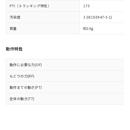
とります。
了承ください。
(PBDE) 1000ppm以下、フタル酸ビス(2-エチルヘキシ
○
一定数以上の在庫あり
ニル類) : 1000ppm、 PBDEs(ポリ臭化ジフェニルエーテ
PTI（トラッキング特性）
175
当社は規制貨物を破棄する場合は、完
ル) (DEHP)(別名：DOP) 1000ppm以下、フタル酸ブチ
正式な納期状況および標準価格はお客
ル類) : 1000ppm、
ルベンジル（BBP） 1000ppm以下、フタル酸ジブチル
全に破砕するなど、違法に輸出されな
DBP(フタル酸ジブチル) : 1000ppm、 DIBP(フタル酸ジ
様のお取引先、またはお客様担当のオ
（DBP） 1000ppm以下、フタル酸ジイソブチル
汚染度
3 (IEC60947-5-1)
イソブチル) : 1000ppm、 BBP(フタル酸ブチルベンジ
△
一定数には満たないが在庫あり
いよう必要な手段を講じます。
ムロン制御機器販売店・当社販売員に
(DIBP) 1000ppm以下
ル) : 1000ppm、
当社は貴社製品を、核兵器、ミサイ
但し、RoHS指令で産業用監視および制御機器に対する
DEHP(フタル酸ビス(2-エチルヘキシル)) : 1000ppm
ご相談ください。
質量
約10g
適用除外項目は除く。
ル、化学兵器、生物兵器またはその他
－
在庫なし(最新の在庫状況につ
オムロン制御機器販売店や当社販売拠
フタル酸エステル類の４物質については閾値を超える意
武器並びにこれらの製造装置等に一切
いては、お客様のお取引先、ま
図的な使用がないことを確認しています。
点は「
販売ネットワーク
」をご確認
※2 環境保護使用期限
使用いたしません。
たはお客様担当のオムロン制御
ください。
動作特性
当社は、貴社製品を第三者に販売する
機器販売店・当社販売員にご確
在庫状況および標準価格結果を当社の
※2 対応予定月
「ｅ」：有害物質（10物質）のすべてが基
場合は、上記1、2および3の内容を当
認ください)
事前の承諾なく第三者に漏洩または開
準値以下であることを示します。
該第三者に通知します。また当社は、
示しないようお願いします。
動作に必要な力(OF)
部品在庫の切り替え状況などにより、予定
「10」：通常の使用状況下において有害物
販売先および販売に係わる関係者が違
マイパーツ機能（部品リスト作成サー
空
受注生産機種、また在庫状況の
月が前後することがあります。
質が外部に漏えいし、環境に深刻な影響を
法に輸出するおそれがある場合は、取
ビス）をご利用いただくには、I-Web
もどりの力(RF)
白
情報を公開していない機種
及ぼさない年数を意味します。
り引きをいたしません。
メンバーズにご登録されている必要が
「－」：未確認です。当社販売部門へお問
動作までの動き(PT)
あります。
い合わせください。
お客様が当ウェブサイト上で当社にご
※3 非含有証明書ダウンロード
全体の動き(TT)
登録された部品リストについて、当社
および当社の共同利用者が、当社の製
下記の非含有証明書をダウンロードするこ
品・サービスに関するお客様との取
とができます。
合意する
キャンセル
引・商談に必要な範囲で利用すること
をご了承ください。
EU RoHS指令（10物質）の非含有証明書