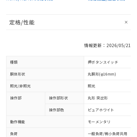
定格/性能
情報更新：2026/05/21
種類
押ボタンスイッチ
胴体形状
丸胴形(φ16mm)
照光/非照光
照光
操作部
操作部形状
丸形 突出形
操作部色
ピュアホワイト
動作機能
モーメンタリ
負荷
一般負荷/微小負荷共用