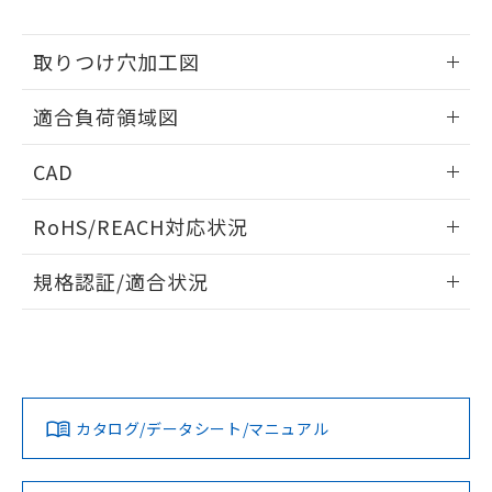
※当社の共同利用者とは、
"個人情報
51物質の非含有証明書（当社基準）
の共同利用に関して"
の「1.共同利
※本証明書は発行日時点で非含有を証明す
用者の範囲」に記載されている法人を
取りつけ穴加工図
るもので、過去に遡って非含有を証明する
指します。
ものではありません。
情報更新：2026/05/21
また、RoHS指令のフタル酸エステル類４
適合負荷領域図
物質の対応では、対応完了までの期間は出
荷製品に未対応品が混在することから備考
情報更新：2026/05/21
CAD
欄に対応日を記載しておりました。
既に当社にて対応品への在庫切替を完了
ログイン/会員登録いただくと、CADデータをダウンロー
RoHS/REACH対応状況
していることから、特段のことがない限
ドすることができます。
り、2022年1月12日より割愛しておりま
情報更新：2026/7/29
す。
規格認証/適合状況
ログイン/会員登録
EU RoHS
注意事項・凡例
UL認証
CSA認証
CEマーキング
No
No
Yes
対応状況
対応予定月
※1
※2
ダウンロードデータをご利用いただく前に、以下を必ずお読
みください。
カタログ/データシート/マニュアル
対応済み
ソフトウェアの使用条件
LR型式承認
DNV型式承認
BV型式承認
KR型式承
（イギリス
（ノルウェー
（フランス
（韓国