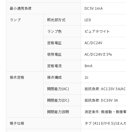
最小適用負荷
DC5V 1mA
ランプ
照光部方式
LED
ランプ色
ピュアホワイト
定格電圧
AC/DC24V
使用電圧
AC/DC24V±5%
定格電流
8mA
接点定格
接点構成
2c
開閉能力(AC)
抵抗負荷: AC125V 5A/AC250
開閉能力(DC)
抵抗負荷: DC30V 3A
開閉能力説明
測定条件: 無振動・無衝撃状態
※1 対応状況
端子仕様
タブ (#110/t=0.5)/はん