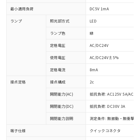
最小適用負荷
DC5V 1mA
ランプ
照光部方式
LED
ランプ色
緑
定格電圧
AC/DC24V
使用電圧
AC/DC24V±5%
定格電流
8mA
接点定格
接点構成
2c
開閉能力(AC)
抵抗負荷: AC125V 5A/AC250
開閉能力(DC)
抵抗負荷: DC30V 3A
※1 対応状況
開閉能力説明
測定条件: 無振動・無衝撃状態
対応済み：EU RoHS指令（10物質）の
端子仕様
クイックコネクタ
非含有に対応した製品が提供可能な商品で