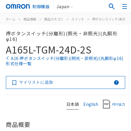
制御機器
Japan
ホーム
>
商品情報
>
商品カテゴリ
>
スイッチ
>
押ボタンスイッチ/表示灯
押ボタンスイッチ(分離形)(照光・非照光)(丸胴形
φ16)
A165L-TGM-24D-2S
A16 押ボタンスイッチ(分離形)(照光・非照光)(丸胴形φ16)
形式仕様一覧
マイリストに追加
日本語
English
PDF出力
商品概要