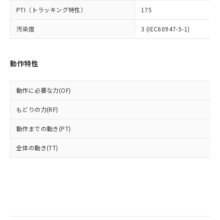
全に破砕するなど、違法に輸出されな
様のお取引先、またはお客様担当のオ
（DBP） 1000ppm以下、フタル酸ジイソブチル
イソブチル) : 1000ppm、 BBP(フタル酸ブチルベンジ
△
一定数には満たないが在庫あり
PTI（トラッキング特性）
いよう必要な手段を講じます。
175
ムロン制御機器販売店・当社販売員に
(DIBP) 1000ppm以下
ル) : 1000ppm、
当社は貴社製品を、核兵器、ミサイ
但し、RoHS指令で産業用監視および制御機器に対する
DEHP(フタル酸ビス(2-エチルヘキシル)) : 1000ppm
ご相談ください。
適用除外項目は除く。
汚染度
3 (IEC60947-5-1)
ル、化学兵器、生物兵器またはその他
－
在庫なし(最新の在庫状況につ
オムロン制御機器販売店や当社販売拠
フタル酸エステル類の４物質については閾値を超える意
武器並びにこれらの製造装置等に一切
いては、お客様のお取引先、ま
図的な使用がないことを確認しています。
点は「
販売ネットワーク
」をご確認
※2 環境保護使用期限
使用いたしません。
たはお客様担当のオムロン制御
ください。
当社は、貴社製品を第三者に販売する
動作特性
機器販売店・当社販売員にご確
在庫状況および標準価格結果を当社の
※2 対応予定月
「ｅ」：有害物質（10物質）のすべてが基
場合は、上記1、2および3の内容を当
認ください)
事前の承諾なく第三者に漏洩または開
準値以下であることを示します。
該第三者に通知します。また当社は、
示しないようお願いします。
動作に必要な力(OF)
部品在庫の切り替え状況などにより、予定
「10」：通常の使用状況下において有害物
販売先および販売に係わる関係者が違
マイパーツ機能（部品リスト作成サー
空
受注生産機種、また在庫状況の
月が前後することがあります。
質が外部に漏えいし、環境に深刻な影響を
法に輸出するおそれがある場合は、取
ビス）をご利用いただくには、I-Web
白
情報を公開していない機種
もどりの力(RF)
及ぼさない年数を意味します。
り引きをいたしません。
メンバーズにご登録されている必要が
「－」：未確認です。当社販売部門へお問
あります。
動作までの動き(PT)
い合わせください。
お客様が当ウェブサイト上で当社にご
※3 非含有証明書ダウンロード
登録された部品リストについて、当社
全体の動き(TT)
および当社の共同利用者が、当社の製
下記の非含有証明書をダウンロードするこ
品・サービスに関するお客様との取
とができます。
合意する
キャンセル
引・商談に必要な範囲で利用すること
をご了承ください。
EU RoHS指令（10物質）の非含有証明書
※当社の共同利用者とは、
"個人情報
51物質の非含有証明書（当社基準）
の共同利用に関して"
の「1.共同利
※本証明書は発行日時点で非含有を証明す
用者の範囲」に記載されている法人を