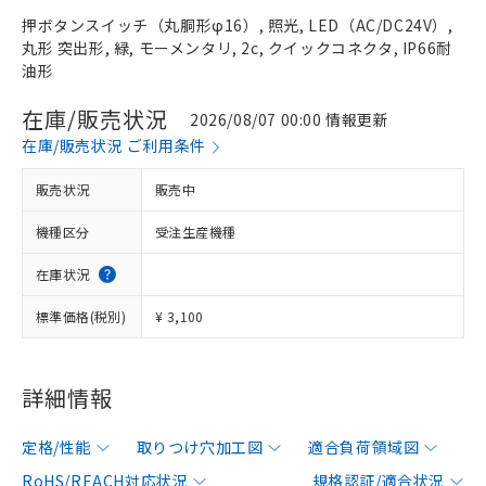
押ボタンスイッチ（丸胴形φ16）, 照光, LED（AC/DC24V）,
丸形 突出形, 緑, モーメンタリ, 2c, クイックコネクタ, IP66耐
油形
在庫/販売状況
2026/08/07 00:00 情報更新
在庫/販売状況 ご利用条件
販売状況
販売中
機種区分
受注生産機種
在庫状況
標準価格(税別)
¥ 3,100
詳細情報
定格/性能
取りつけ穴加工図
適合負荷領域図
RoHS/REACH対応状況
規格認証/適合状況