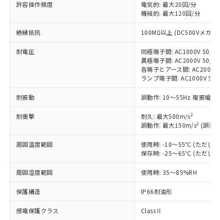
す。
許容操作頻度
電気的: 最大20回/分
対応予定：EU RoHS指令（10物質）の非含
機械的: 最大120回/分
ご利用条件
有に対応した製品に切り替える予定のある
商品です。
絶縁抵抗
100MΩ以上 (DC500Vメガ)
対応予定なし：EU RoHS指令（10物質）の
以下の条件をお読みいただき、同意のうえ
耐電圧
同極端子間: AC1000V 50/60
非含有に非対応の商品で、対応品を出す予
ご利用ください。
異極端子間: AC2000V 50/60
定はありません。
各端子とアース間: AC2000V 5
調査・確認中：EU RoHS指令（10物質）の
本サービスは、当社制御機器事業取扱
ランプ端子間: AC1000V 50
※1 中国RoHS○×表
非含有の対応状況を調査中または確認中の
商品の当社在庫状況および標準価格
商品です。
耐振動
誤動作: 10～55Hz 複振幅 1
(税抜)を提供させていただくもので
「○」：最大均質材料含有率が中国RoHSの
非該当品：ライセンス料など無形物で、有
す。
基準値以下であることを示します。
害物質有無と関係のない商品です。
2
耐衝撃
耐久: 最大500m/s
当社制御機器事業取扱商品の中には、
「×」：最大均質材料含有率が中国RoHSの
仕入先様の事情により、非含有部品として
2
誤動作: 最大150m/s
(誤動作
本サービスの対象外となる商品もある
基準値を超えていることを示します。
いたものが、含有品と判明した場合などや
当社は、これら貴社製品のうち、外国
ことをご了承ください。
「－」：未確認です。当社販売部門へお問
周囲温度範囲
使用時: -10～55℃ (ただ
むを得ず変更することがあります。
為替および外国貿易法に定める商品
在庫状況および標準価格照会結果は、
保存時: -25～65℃ (ただ
い合わせください。
（以下｢規制貨物等」という）を輸出
記載している更新日時点での社内デー
*EU RoHS指令（10物質）：
または国外への提供する場合は、日本
記
タに基づき作成されるものであり、閲
説明
周囲湿度範囲
使用時: 35～85%RH
鉛(Pb) 1000ppm以下、 水銀(Hg) 1000ppm以下、 カド
*中国RoHS10物質の基準値 (GB/T26572)：
国政府の輸出許可(または役務取引許
号
覧された時点での実際の在庫および標
ミウム(Cd) 100ppm以下、
Pb(鉛) :1000ppm、 Hg(水銀) : 1000ppm、 Cd(カドミウ
可)を取得するなどの必要な手続きを
六価クロム(Cr(Ⅵ)) 1000ppm以下、ポリ臭化ビフェニル
ム) : 100ppm、
保護構造
準価格とは異なる場合があることをご
IP66耐油形
類(PBB) 1000ppm以下、ポリ臭化ジフェニルエーテル類
Cr(Ⅵ)(六価クロム) : 1000ppm、 PBBs(ポリ臭化ビフェ
とります。
了承ください。
(PBDE) 1000ppm以下、フタル酸ビス(2-エチルヘキシ
○
一定数以上の在庫あり
ニル類) : 1000ppm、 PBDEs(ポリ臭化ジフェニルエーテ
当社は規制貨物を破棄する場合は、完
感電保護クラス
Class II
ル) (DEHP)(別名：DOP) 1000ppm以下、フタル酸ブチ
正式な納期状況および標準価格はお客
ル類) : 1000ppm、
ルベンジル（BBP） 1000ppm以下、フタル酸ジブチル
DBP(フタル酸ジブチル) : 1000ppm、 DIBP(フタル酸ジ