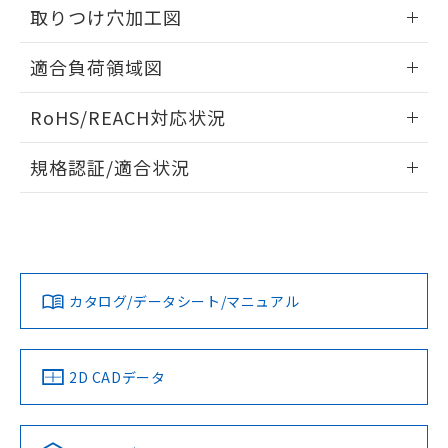
るもので、過去に遡って非含有を証明する
取りつけ穴加工図
指します。
ものではありません。
情報更新：2026/05/21
また、RoHS指令のフタル酸エステル類４
適合負荷領域図
物質の対応では、対応完了までの期間は出
荷製品に未対応品が混在することから備考
情報更新：2026/05/21
RoHS/REACH対応状況
欄に対応日を記載しておりました。
既に当社にて対応品への在庫切替を完了
情報更新：2026/7/29
していることから、特段のことがない限
規格認証/適合状況
り、2022年1月12日より割愛しておりま
EU RoHS
注意事項・凡例
す。
UL認証
CSA認証
CEマーキング
No
No
Yes
対応状況
対応予定月
※1
※2
カタログ/データシート/マニュアル
対応済み
LR型式承認
DNV型式承認
BV型式承認
KR型式承
（イギリス
（ノルウェー
（フランス
（韓国
船舶規格）
船舶規格）
船舶規格）
船舶規格
中国 RoHS
注意事項・凡例
2D CADデータ
No
No
No
No
中国 RoHS表
※1 ※2