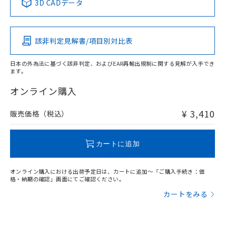
3D CADデータ
この製品の規格認証/適合状況ページへ
Pb
Hg
Cd
Cr(VI)
その他の認証はこちらのページからご検索ください
該非判定見解書/項目別対比表
O
O
O
O
日本の外為法に基づく該非判定、およびEAR再輸出規制に関する見解が入手でき
ます。
"対応済み"や非含有の記載がされた商品であっても、流通
在庫等で未対応品が混在する可能性があります。
オンライン購入
非含有品が必要な際は、弊社営業部門もしくは販売店へお
問い合わせください。
¥ 3,410
販売価格（税込）
この製品のRoHS/REACH対応状況ページへ
カートに追加
オンライン購入における出荷予定日は、カートに追加～「ご購入手続き：価
格・納期の確認」画面にてご確認ください。
カートをみる