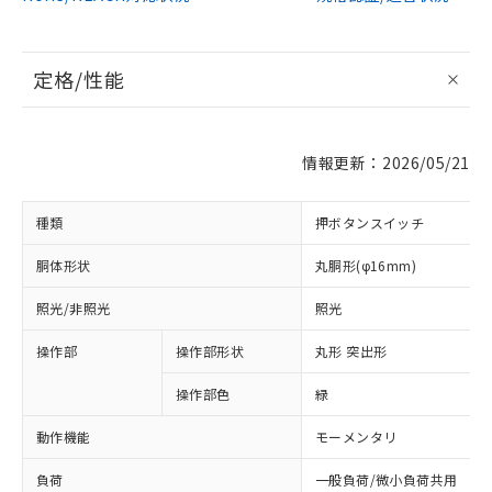
定格/性能
情報更新：2026/05/21
種類
押ボタンスイッチ
胴体形状
丸胴形(φ16mm)
照光/非照光
照光
操作部
操作部形状
丸形 突出形
操作部色
緑
動作機能
モーメンタリ
負荷
一般負荷/微小負荷共用