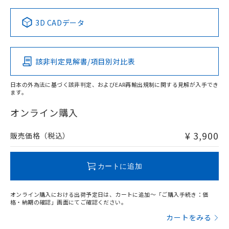
中国 RoHS表
※1 ※2
3D CADデータ
この製品の規格認証/適合状況ページへ
Pb
Hg
Cd
Cr(VI)
その他の認証はこちらのページからご検索ください
該非判定見解書/項目別対比表
X
O
O
O
日本の外為法に基づく該非判定、およびEAR再輸出規制に関する見解が入手でき
ます。
"対応済み"や非含有の記載がされた商品であっても、流通
在庫等で未対応品が混在する可能性があります。
オンライン購入
非含有品が必要な際は、弊社営業部門もしくは販売店へお
問い合わせください。
¥ 3,900
販売価格（税込）
この製品のRoHS/REACH対応状況ページへ
カートに追加
オンライン購入における出荷予定日は、カートに追加～「ご購入手続き：価
格・納期の確認」画面にてご確認ください。
カートをみる