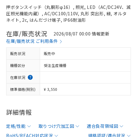
押ボタンスイッチ（丸胴形φ16）, 照光, LED（AC/DC24V、減
圧照光機能内蔵）, AC/DC100/110V, 丸形 突出形, 緑, オルタ
ネイト, 2c, はんだづけ端子, IP66耐油形
在庫/販売状況
2026/08/07 00:00 情報更新
在庫/販売状況 ご利用条件
販売状況
販売中
機種区分
受注生産機種
在庫状況
標準価格(税別)
¥ 3,550
詳細情報
定格/性能
取りつけ穴加工図
適合負荷領域図
RoHS/REACH対応状況
規格認証/適合状況