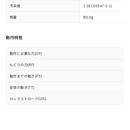
ル) (DEHP)(別名：DOP) 1000ppm以下、フタル酸ブチ
正式な納期状況および標準価格はお客
ル類) : 1000ppm、
ルベンジル（BBP） 1000ppm以下、フタル酸ジブチル
全に破砕するなど、違法に輸出されな
DBP(フタル酸ジブチル) : 1000ppm、 DIBP(フタル酸ジ
汚染度
3 (IEC60947-5-1)
様のお取引先、またはお客様担当のオ
（DBP） 1000ppm以下、フタル酸ジイソブチル
イソブチル) : 1000ppm、 BBP(フタル酸ブチルベンジ
△
一定数には満たないが在庫あり
いよう必要な手段を講じます。
ムロン制御機器販売店・当社販売員に
(DIBP) 1000ppm以下
ル) : 1000ppm、
質量
約10g
当社は貴社製品を、核兵器、ミサイ
但し、RoHS指令で産業用監視および制御機器に対する
DEHP(フタル酸ビス(2-エチルヘキシル)) : 1000ppm
ご相談ください。
適用除外項目は除く。
ル、化学兵器、生物兵器またはその他
－
在庫なし(最新の在庫状況につ
オムロン制御機器販売店や当社販売拠
フタル酸エステル類の４物質については閾値を超える意
武器並びにこれらの製造装置等に一切
いては、お客様のお取引先、ま
図的な使用がないことを確認しています。
点は「
販売ネットワーク
」をご確認
※2 環境保護使用期限
使用いたしません。
たはお客様担当のオムロン制御
動作特性
ください。
当社は、貴社製品を第三者に販売する
機器販売店・当社販売員にご確
在庫状況および標準価格結果を当社の
※2 対応予定月
「ｅ」：有害物質（10物質）のすべてが基
場合は、上記1、2および3の内容を当
認ください)
事前の承諾なく第三者に漏洩または開
準値以下であることを示します。
動作に必要な力(OF)
該第三者に通知します。また当社は、
示しないようお願いします。
部品在庫の切り替え状況などにより、予定
「10」：通常の使用状況下において有害物
販売先および販売に係わる関係者が違
マイパーツ機能（部品リスト作成サー
空
受注生産機種、また在庫状況の
もどりの力(RF)
月が前後することがあります。
質が外部に漏えいし、環境に深刻な影響を
法に輸出するおそれがある場合は、取
ビス）をご利用いただくには、I-Web
白
情報を公開していない機種
及ぼさない年数を意味します。
り引きをいたしません。
メンバーズにご登録されている必要が
動作までの動き(PT)
「－」：未確認です。当社販売部門へお問
あります。
い合わせください。
お客様が当ウェブサイト上で当社にご
全体の動き(TT)
※3 非含有証明書ダウンロード
登録された部品リストについて、当社
および当社の共同利用者が、当社の製
ロックストローク(LTA)
下記の非含有証明書をダウンロードするこ
品・サービスに関するお客様との取
とができます。
合意する
キャンセル
引・商談に必要な範囲で利用すること
をご了承ください。
EU RoHS指令（10物質）の非含有証明書
※当社の共同利用者とは、
"個人情報
51物質の非含有証明書（当社基準）
の共同利用に関して"
の「1.共同利