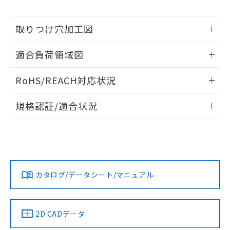
※本証明書は発行日時点で非含有を証明す
用者の範囲」に記載されている法人を
るもので、過去に遡って非含有を証明する
指します。
ものではありません。
取りつけ穴加工図
また、RoHS指令のフタル酸エステル類４
情報更新：2026/05/21
物質の対応では、対応完了までの期間は出
適合負荷領域図
荷製品に未対応品が混在することから備考
欄に対応日を記載しておりました。
情報更新：2026/05/21
RoHS/REACH対応状況
既に当社にて対応品への在庫切替を完了
していることから、特段のことがない限
情報更新：2026/7/29
り、2022年1月12日より割愛しておりま
規格認証/適合状況
す。
EU RoHS
注意事項・凡例
UL認証
CSA認証
CEマーキング
No
No
Yes
対応状況
対応予定月
※1
※2
カタログ/データシート/マニュアル
対応済み
LR型式承認
DNV型式承認
BV型式承認
KR型式承
（イギリス
（ノルウェー
（フランス
（韓国
船舶規格）
船舶規格）
船舶規格）
船舶規格
中国 RoHS
注意事項・凡例
2D CADデータ
No
No
No
No