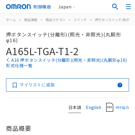
制御機器
Japan
ホーム
>
商品情報
>
商品カテゴリ
>
スイッチ
>
押ボタンスイッチ/表示灯
押ボタンスイッチ(分離形)(照光・非照光)(丸胴形
φ16)
A165L-TGA-T1-2
A16 押ボタンスイッチ(分離形)(照光・非照光)(丸胴形φ16)
形式仕様一覧
マイリストに追加
日本語
English
PDF出力
商品概要