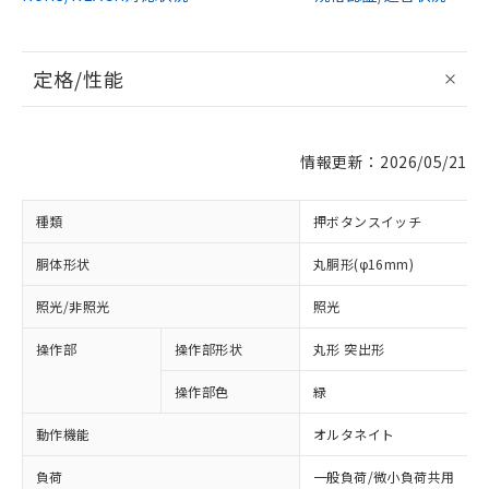
定格/性能
情報更新：2026/05/21
種類
押ボタンスイッチ
胴体形状
丸胴形(φ16mm)
照光/非照光
照光
操作部
操作部形状
丸形 突出形
操作部色
緑
動作機能
オルタネイト
負荷
一般負荷/微小負荷共用