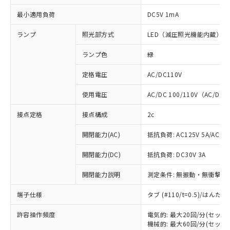
最小適用負荷
DC5V 1mA
ランプ
照光部方式
LED（減圧照光機能内蔵）
ランプ色
緑
定格電圧
AC/DC110V
使用電圧
AC/DC 100/110V（AC/DC 
接点定格
接点構成
2c
開閉能力(AC)
抵抗負荷: AC125V 5A/AC250
開閉能力(DC)
抵抗負荷: DC30V 3A
開閉能力説明
測定条件: 無振動・無衝撃状態
端子仕様
タブ (#110/t=0.5)/はん
※1 対応状況
許容操作頻度
電気的: 最大20回/分(セッ
対応済み：EU RoHS指令（10物質）の
機械的: 最大60回/分(セッ