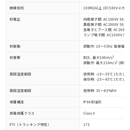
非含有に対応した製品が提供可能な商品で
す。
絶縁抵抗
100MΩ以上 (DC500Vメガ)
対応予定：EU RoHS指令（10物質）の非含
ご利用条件
有に対応した製品に切り替える予定のある
耐電圧
同極端子間: AC1000V 50/60
異極端子間: AC2000V 50/60
商品です。
各端子とアース間: AC2000V 5
対応予定なし：EU RoHS指令（10物質）の
ランプ端子間: AC1000V 50
以下の条件をお読みいただき、同意のうえ
非含有に非対応の商品で、対応品を出す予
ご利用ください。
定はありません。
耐振動
誤動作: 10～55Hz 複振幅 1
調査・確認中：EU RoHS指令（10物質）の
本サービスは、当社制御機器事業取扱
※1 中国RoHS○×表
非含有の対応状況を調査中または確認中の
2
耐衝撃
耐久: 最大500m/s
商品の当社在庫状況および標準価格
商品です。
2
誤動作: 最大150m/s
(誤動作
(税抜)を提供させていただくもので
「○」：最大均質材料含有率が中国RoHSの
非該当品：ライセンス料など無形物で、有
す。
基準値以下であることを示します。
害物質有無と関係のない商品です。
周囲温度範囲
使用時: -10～55℃ (ただ
当社制御機器事業取扱商品の中には、
「×」：最大均質材料含有率が中国RoHSの
保存時: -25～65℃ (ただ
仕入先様の事情により、非含有部品として
本サービスの対象外となる商品もある
基準値を超えていることを示します。
いたものが、含有品と判明した場合などや
当社は、これら貴社製品のうち、外国
ことをご了承ください。
周囲湿度範囲
使用時: 35～85%RH
「－」：未確認です。当社販売部門へお問
むを得ず変更することがあります。
為替および外国貿易法に定める商品
在庫状況および標準価格照会結果は、
い合わせください。
（以下｢規制貨物等」という）を輸出
記載している更新日時点での社内デー
保護構造
IP66耐油形
*EU RoHS指令（10物質）：
または国外への提供する場合は、日本
記
タに基づき作成されるものであり、閲
説明
鉛(Pb) 1000ppm以下、 水銀(Hg) 1000ppm以下、 カド
*中国RoHS10物質の基準値 (GB/T26572)：
国政府の輸出許可(または役務取引許
号
覧された時点での実際の在庫および標
ミウム(Cd) 100ppm以下、
感電保護クラス
Class II
Pb(鉛) :1000ppm、 Hg(水銀) : 1000ppm、 Cd(カドミウ
可)を取得するなどの必要な手続きを
六価クロム(Cr(Ⅵ)) 1000ppm以下、ポリ臭化ビフェニル
ム) : 100ppm、
準価格とは異なる場合があることをご
類(PBB) 1000ppm以下、ポリ臭化ジフェニルエーテル類
Cr(Ⅵ)(六価クロム) : 1000ppm、 PBBs(ポリ臭化ビフェ
とります。
PTI（トラッキング特性）
175
了承ください。
(PBDE) 1000ppm以下、フタル酸ビス(2-エチルヘキシ
○
一定数以上の在庫あり
ニル類) : 1000ppm、 PBDEs(ポリ臭化ジフェニルエーテ
当社は規制貨物を破棄する場合は、完