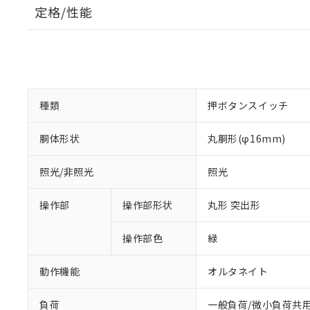
定格/性能
種類
押ボタンスイッチ
胴体形状
丸胴形(φ16mm)
照光/非照光
照光
操作部
操作部形状
丸形 突出形
操作部色
緑
動作機能
オルタネイト
負荷
一般負荷/微小負荷共