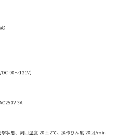
蔵）
C/DC 90～121V）
 RoHS指令（10物質）の非含有に対応した製品が提供可能な商品です
AC250V 3A
oHS指令（10物質）の非含有に対応した製品に切り替える予定のある
 RoHS指令（10物質）の非含有に非対応の商品で、対応品を出す予
 RoHS指令（10物質）の非含有の対応状況を調査中または確認中の
ンス料など無形物で、有害物質有無と関係のない商品です。
○×表
より、非含有部品としていたものが、含有品と判明した場合などやむ
撃状態、周囲温度 20±2℃、操作ひん度 20回/min
みいただき、同意のうえご利用ください。