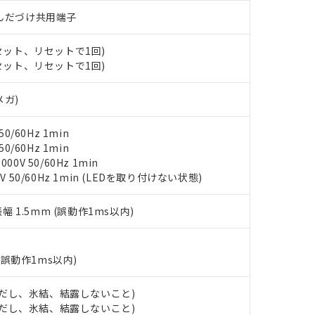
材料含有率が中国RoHSの基準値以下であることを示します。
)/はんだづけ共用端子
材料含有率が中国RoHSの基準値を超えていることを示します。
、当社制御機器事業取扱商品の当社在庫状況および標準価格(税抜)
ら貴社製品のうち、外国為替および外国貿易法に定める商品（以下｢
質）：
す。当社販売部門へお問い合わせください。
 水銀(Hg) 1000ppm以下、 カドミウム(Cd) 100ppm以下、
たは国外への提供する場合は、日本国政府の輸出許可(または役務取
000ppm以下、ポリ臭化ビフェニル類(PBB) 1000ppm以下、ポリ臭化ジフェニルエーテル類(P
(セット、リセットで1回)
事業取扱商品の中には、本サービスの対象外となる商品もあること
手続きをとります。
キシル) (DEHP)(別名：DOP) 1000ppm以下、フタル酸ブチルベンジル（BBP） 100
(GB/T26572)：
(セット、リセットで1回)
以下、フタル酸ジイソブチル (DIBP) 1000ppm以下
び標準価格照会結果は、記載している更新日時点での社内データに
物を破棄する場合は、完全に破砕するなど、違法に輸出されないよ
(水銀) : 1000ppm、 Cd(カドミウム) : 100ppm、
業用監視および制御機器に対する適用除外項目は除く。
覧された時点での実際の在庫および標準価格とは異なる場合がある
1000ppm、 PBBs(ポリ臭化ビフェニル類) : 1000ppm、 PBDEs(ポリ臭化ジフェニルエーテル類
物質については閾値を超える意図的な使用がないことを確認しています。
上の在庫あり
 1000ppm、 DIBP(フタル酸ジイソブチル) : 1000ppm、 BBP(フタル酸ブチルベンジル) :
品を、核兵器、ミサイル、化学兵器、生物兵器またはその他武器並
メガ)
チルヘキシル)) : 1000ppm
況および標準価格はお客様のお取引先、またはお客様担当のオムロ
用いたしません。
ご相談ください。
は満たないが在庫あり
製品を第三者に販売する場合は、上記1、2および3の内容を当該第
0/60Hz 1min
機器販売店や当社販売拠点は「
販売ネットワーク
」をご確認くだ
販売先および販売に係わる関係者が違法に輸出するおそれがある場
用期限
0/60Hz 1min
び標準価格結果を当社の事前の承諾なく第三者に漏洩または開示し
え状況などにより、予定月が前後することがあります。
(最新の在庫状況については、お客様のお取引先、またはお客様担当
0V 50/60Hz 1min
（10物質）のすべてが基準値以下であることを示します。
店・当社販売員にご確認ください)
V 50/60Hz 1min (LEDを取り付けない状態)
能（部品リスト作成サービス）をご利用いただくには、I-Webメン
使用状況下において有害物質が外部に漏えいし、環境に深刻な影響を
あります。
機種、また在庫状況の情報を公開していない機種
振幅 1.5mm (誤動作1ms以内)
ェブサイト上で当社にご登録された部品リストについて、当社およ
書ダウンロード
す。当社販売部門へお問い合わせください。
品・サービスに関するお客様との取引・商談に必要な範囲で利用す
合意する
キャンセル
書をダウンロードすることができます。
(誤動作1ms以内)
利用者とは、
"個人情報の共同利用に関して"
の「1.共同利用者の
します。
10物質）の非含有証明書
明書（当社基準）
 (ただし、氷結、結露しないこと)
日時点で非含有を証明するもので、過去に遡って非含有を証明するも
 (ただし、氷結、結露しないこと)