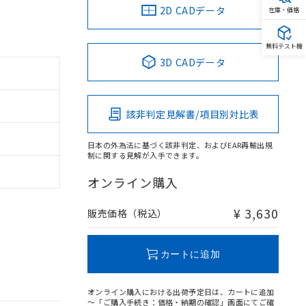
2D CADデータ
在庫・価格
無料テスト機
3D CADデータ
該非判定見解書/項目別対比表
日本の外為法に基づく該非判定、およびEAR再輸出規
制に関する見解が入手できます。
オンライン購入
¥ 3,630
販売価格（税込）
カートに追加
オンライン購入における出荷予定日は、カートに追加
～「ご購入手続き：価格・納期の確認」画面にてご確