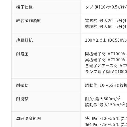
「○」：最大均質
端子仕様
タブ (#110/t=0.5
「×」：最大均質
本サービスは
当社は、これ
*EU RoHS指令（10物
「－」：未確認で
鉛(Pb) 1000ppm以下、
くものです。
う）を輸出ま
記
説明
六価クロム(Cr(Ⅵ)) 1
許容操作頻度
電気的: 最大20回/分
当社制御機器
などの必要な
フタル酸ビス(2-エチルヘ
号
*中国RoHS10物質の基準値 
機械的: 最大60回/分
ル（DBP） 1000ppm
在庫状況およ
当社は規制貨
Pb(鉛) :1000ppm、 Hg
但し、RoHS指令で産
のであり、閲
ます。
Cr(Ⅵ)(六価クロム) : 
フタル酸エステル類の４
○
一定数以
DBP(フタル酸ジブチル) :
い。
当社は貴社製
絶縁抵抗
100MΩ以上 (DC500V
DEHP(フタル酸ビス(2-エ
正式な納期状
置等に一切使
当社販売員に
※2 対応予定月
△
一定数に
当社は、貴社
耐電圧
同極端子間: AC1000V 5
オムロン制御
また当社は、
※2 環境保護使
異極端子間: AC2000V 5
在庫状況およ
部品在庫の切り替
たしません。
－
在庫なし
各端子とアース間: AC200
す。
「ｅ」：有害物質
機器販売
ランプ端子間: AC1000
マイパーツ機
「10」：通常の
ている必要が
味します。
空
受注生産
耐振動
誤動作: 10～55Hz 複
お客様が当ウ
※3 非含有証明
「－」：未確認で
白
が、当社の製
2
耐衝撃
耐久: 最大500m/s
さい。
下記の非含有証明
2
誤動作: 最大150m/s
※当社の共同
いる法人を指
EU RoHS指令（
51物質の非含有証
周囲温度範囲
使用時: -10～55℃
※本証明書は発行
保存時: -25～65℃