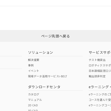
CCC認証
電波法
Yes
N/A
非含有証明書
※3
ページ先頭へ戻る
ダウンロードはこちら
型式承認
NK型式承認
ABS型式承認
韓国
（日本
（アメリカ
ソリューション
サービスサポ
舶規格）
船舶規格）
船舶規格）
解決提案
テスト機貸出
事例
ロボティクスサ
No
No
イベント
日本語相談窓口
現場データ活用サービスi-BELT
輸出該非判定
I)
PBBs
PBDEs
DBP
ダウンロードセンタ
eラーニング
この製品の規格認証/適合
その他の認証はこちらのページからご
カタログ
eラーニングのご
マニュアル
コースを選んで受
O
O
O
2D CAD
eラーニングコー
3D CAD