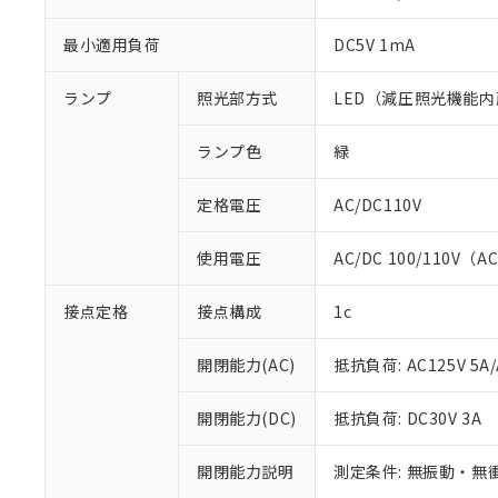
最小適用負荷
DC5V 1mA
ランプ
照光部方式
LED（減圧照光機能内
ランプ色
緑
定格電圧
AC/DC110V
使用電圧
AC/DC 100/110V（A
※1 対応状況
接点定格
接点構成
1c
対応済み：EU
開閉能力(AC)
抵抗負荷: AC125V 5A/
対応予定：EU R
対応予定なし：EU
開閉能力(DC)
抵抗負荷: DC30V 3A
調査・確認中：EU
ご利用条件
非該当品：ライセ
※1 中国RoHS
仕入先様の事情に
開閉能力説明
測定条件: 無振動・無衝
があります。
以下の条件をお読