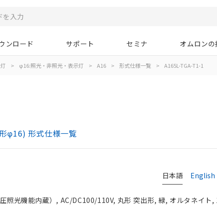
ウンロード
サポート
セミナ
オムロンの
示灯
>
φ16:照光・非照光・表示灯
>
A16
>
形式仕様一覧
>
A165L-TGA-T1-1
)
形φ16) 形式仕様一覧
日本語
English
光機能内蔵）, AC/DC100/110V, 丸形 突出形, 緑, オルタネイト, 