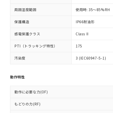
また、RoHS指
混在することから
周囲湿度範囲
使用時: 35～85%RH
既に当社にて対応
り割愛しておりま
保護構造
IP66耐油形
感電保護クラス
Class II
PTI（トラッキング特性）
175
汚染度
3 (IEC60947-5-1)
動作特性
動作に必要な力(OF)
もどりの力(RF)