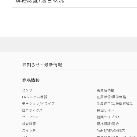
EU RoHS
注意事項・凡例
UL認証
CSA認証
CEマーキング
No
No
Yes
対応状況
対応予定月
※1
※2
対応済み
LR型式承認
DNV型式承認
BV型式承認
KR
（イギリス
（ノルウェー
（フランス
（
お知らせ・最新情報
中国 RoHS
注意事項・凡例
船舶規格）
船舶規格）
船舶規格）
船
商品情報
No
No
No
No
中国 RoHS表
※1 ※2
センサ
新商品情報
FAシステム機器
在庫状況/標準価格
Pb
Hg
Cd
Cr(V
モーション/ドライブ
生産終了品/推奨代替品
ロボティクス
特設サイト
セーフティ
動画ライブラリ
検査装置
規格認証/適合
X
O
O
O
スイッチ
RoHS/REACH対応