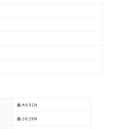
令のフタル酸エステル類４物質の対応では、対応完了までの期間は出
備考欄に対応日を記載しておりました。
品への在庫切替を完了していることから、特段のことがない限り、20
す。
最大4.91N
最小0.29N