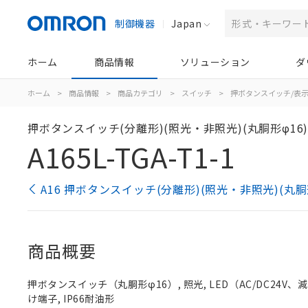
制御機器
Japan
ホーム
商品情報
ソリューション
ダ
ホーム
>
商品情報
>
商品カテゴリ
>
スイッチ
>
押ボタンスイッチ/表
押ボタンスイッチ(分離形)(照光・非照光)(丸胴形φ16
A165L-TGA-T1-1
A16 押ボタンスイッチ(分離形)(照光・非照光)(丸胴
商品概要
押ボタンスイッチ（丸胴形φ16）, 照光, LED（AC/DC24V、減圧照
け端子, IP66耐油形