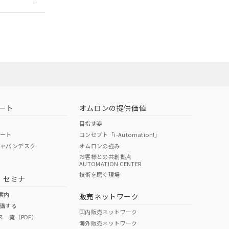
ート
オムロンの提供価値
目指す姿
ポート
コンセプト「i-Automation!」
ジャパンデスク
オムロンの強み
お客様との共創拠点
AUTOMATION CENTER
DIBP
BBP
DEHP
環境保護
技術を磨く現場
・セミナ
状況ページへ
使用期限
検索ください
案内
販売ネットワーク
講する
O
O
O
10
国内販売ネットワーク
ス一覧（PDF）
海外販売ネットワーク