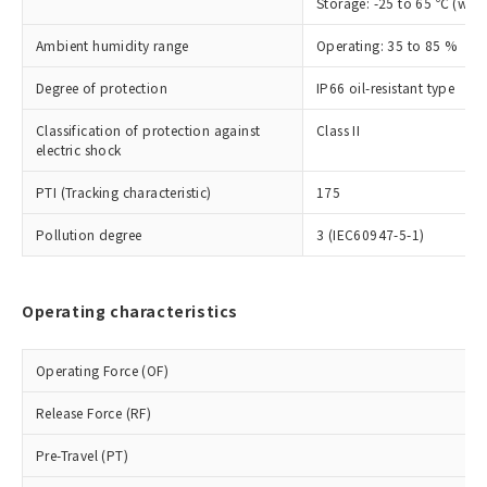
Storage: -25 to 65 ℃ (with
鉛(Pb) 1000ppm以下、 水銀(Hg) 1000ppm以下、 カド
*中国RoHS10物質の基準値 (GB/T26572)：
国政府の輸出許可(または役務取引許
号
覧された時点での実際の在庫および標
ミウム(Cd) 100ppm以下、
Pb(鉛) :1000ppm、 Hg(水銀) : 1000ppm、 Cd(カドミウ
可)を取得するなどの必要な手続きを
六価クロム(Cr(Ⅵ)) 1000ppm以下、ポリ臭化ビフェニル
ム) : 100ppm、
準価格とは異なる場合があることをご
Ambient humidity range
Operating: 35 to 85 %
類(PBB) 1000ppm以下、ポリ臭化ジフェニルエーテル類
Cr(Ⅵ)(六価クロム) : 1000ppm、 PBBs(ポリ臭化ビフェ
とります。
了承ください。
(PBDE) 1000ppm以下、フタル酸ビス(2-エチルヘキシ
○
一定数以上の在庫あり
ニル類) : 1000ppm、 PBDEs(ポリ臭化ジフェニルエーテ
当社は規制貨物を破棄する場合は、完
ル) (DEHP)(別名：DOP) 1000ppm以下、フタル酸ブチ
Degree of protection
IP66 oil-resistant type
正式な納期状況および標準価格はお客
ル類) : 1000ppm、
ルベンジル（BBP） 1000ppm以下、フタル酸ジブチル
全に破砕するなど、違法に輸出されな
DBP(フタル酸ジブチル) : 1000ppm、 DIBP(フタル酸ジ
様のお取引先、またはお客様担当のオ
（DBP） 1000ppm以下、フタル酸ジイソブチル
イソブチル) : 1000ppm、 BBP(フタル酸ブチルベンジ
△
一定数には満たないが在庫あり
いよう必要な手段を講じます。
Classification of protection against
Class II
ムロン制御機器販売店・当社販売員に
(DIBP) 1000ppm以下
ル) : 1000ppm、
electric shock
当社は貴社製品を、核兵器、ミサイ
但し、RoHS指令で産業用監視および制御機器に対する
DEHP(フタル酸ビス(2-エチルヘキシル)) : 1000ppm
ご相談ください。
適用除外項目は除く。
ル、化学兵器、生物兵器またはその他
－
在庫なし(最新の在庫状況につ
オムロン制御機器販売店や当社販売拠
フタル酸エステル類の４物質については閾値を超える意
PTI (Tracking characteristic)
175
武器並びにこれらの製造装置等に一切
いては、お客様のお取引先、ま
図的な使用がないことを確認しています。
点は「
販売ネットワーク
」をご確認
※2 環境保護使用期限
使用いたしません。
たはお客様担当のオムロン制御
ください。
Pollution degree
3 (IEC60947-5-1)
当社は、貴社製品を第三者に販売する
機器販売店・当社販売員にご確
在庫状況および標準価格結果を当社の
※2 対応予定月
「ｅ」：有害物質（10物質）のすべてが基
場合は、上記1、2および3の内容を当
認ください)
事前の承諾なく第三者に漏洩または開
準値以下であることを示します。
該第三者に通知します。また当社は、
示しないようお願いします。
部品在庫の切り替え状況などにより、予定
「10」：通常の使用状況下において有害物
Operating characteristics
販売先および販売に係わる関係者が違
マイパーツ機能（部品リスト作成サー
空
受注生産機種、また在庫状況の
月が前後することがあります。
質が外部に漏えいし、環境に深刻な影響を
法に輸出するおそれがある場合は、取
ビス）をご利用いただくには、I-Web
白
情報を公開していない機種
及ぼさない年数を意味します。
り引きをいたしません。
メンバーズにご登録されている必要が
Operating Force (OF)
「－」：未確認です。当社販売部門へお問
あります。
い合わせください。
お客様が当ウェブサイト上で当社にご
Release Force (RF)
※3 非含有証明書ダウンロード
登録された部品リストについて、当社
および当社の共同利用者が、当社の製
Pre-Travel (PT)
下記の非含有証明書をダウンロードするこ
品・サービスに関するお客様との取