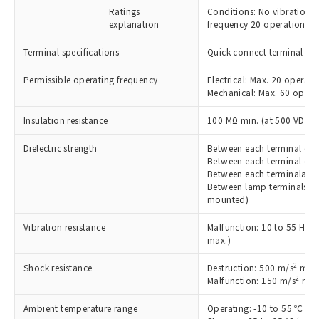
※1 対応状況
Ratings
Conditions: No vibration
explanation
frequency 20 operations/
対応済み：EU RoHS指令（10物質）の
Terminal specifications
Quick connect terminal (#1
非含有に対応した製品が提供可能な商品で
す。
Permissible operating frequency
Electrical: Max. 20 operati
対応予定：EU RoHS指令（10物質）の非含
Mechanical: Max. 60 operat
ご利用条件
有に対応した製品に切り替える予定のある
商品です。
Insulation resistance
100 MΩ min. (at 500 VDC)
対応予定なし：EU RoHS指令（10物質）の
以下の条件をお読みいただき、同意のうえ
非含有に非対応の商品で、対応品を出す予
Dielectric strength
Between each terminal of 
ご利用ください。
定はありません。
Between each terminal of t
Between each terminaland
調査・確認中：EU RoHS指令（10物質）の
本サービスは、当社制御機器事業取扱
Between lamp terminals: 1
※1 中国RoHS○×表
非含有の対応状況を調査中または確認中の
商品の当社在庫状況および標準価格
mounted)
商品です。
(税抜)を提供させていただくもので
「○」：最大均質材料含有率が中国RoHSの
非該当品：ライセンス料など無形物で、有
Vibration resistance
Malfunction: 10 to 55 Hz,
す。
基準値以下であることを示します。
害物質有無と関係のない商品です。
max.)
当社制御機器事業取扱商品の中には、
「×」：最大均質材料含有率が中国RoHSの
仕入先様の事情により、非含有部品として
本サービスの対象外となる商品もある
基準値を超えていることを示します。
いたものが、含有品と判明した場合などや
2
Shock resistance
Destruction: 500 m/s
max
当社は、これら貴社製品のうち、外国
ことをご了承ください。
「－」：未確認です。当社販売部門へお問
2
むを得ず変更することがあります。
Malfunction: 150 m/s
max.
為替および外国貿易法に定める商品
在庫状況および標準価格照会結果は、
い合わせください。
（以下｢規制貨物等」という）を輸出
記載している更新日時点での社内デー
Ambient temperature range
Operating: -10 to 55 ℃ (wi
*EU RoHS指令（10物質）：
または国外への提供する場合は、日本
記
タに基づき作成されるものであり、閲
説明