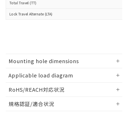
とができます。
Total Travel (TT)
合意する
キャンセル
引・商談に必要な範囲で利用すること
をご了承ください。
EU RoHS指令（10物質）の非含有証明書
Lock Travel Alternate (LTA)
※当社の共同利用者とは、
"個人情報
51物質の非含有証明書（当社基準）
の共同利用に関して"
の「1.共同利
※本証明書は発行日時点で非含有を証明す
用者の範囲」に記載されている法人を
るもので、過去に遡って非含有を証明する
指します。
ものではありません。
また、RoHS指令のフタル酸エステル類４
物質の対応では、対応完了までの期間は出
荷製品に未対応品が混在することから備考
Mounting hole dimensions
欄に対応日を記載しておりました。
既に当社にて対応品への在庫切替を完了
情報更新：2026/05/21
していることから、特段のことがない限
Applicable load diagram
り、2022年1月12日より割愛しておりま
す。
情報更新：2026/05/21
RoHS/REACH対応状況
情報更新：2026/7/29
規格認証/適合状況
EU RoHS
注意事項・凡例
UL認証
CSA認証
CEマーキング
No
No
Yes