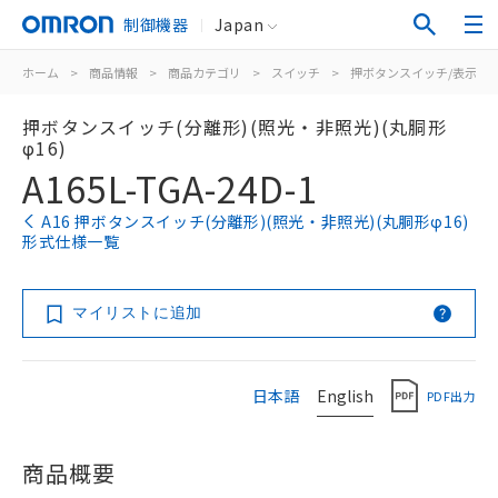
制御機器
Japan
ホーム
>
商品情報
>
商品カテゴリ
>
スイッチ
>
押ボタンスイッチ/表示灯
押ボタンスイッチ(分離形)(照光・非照光)(丸胴形
φ16)
A165L-TGA-24D-1
A16 押ボタンスイッチ(分離形)(照光・非照光)(丸胴形φ16)
形式仕様一覧
マイリストに追加
日本語
English
PDF出力
商品概要