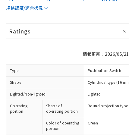
規格認証/適合状況
Ratings
情報更新：2026/05/21
Type
Pushbutton Switch
Shape
Cylindrical type (16 mm di
Lighted/Non-lighted
Lighted
Operating
Shape of
Round projection type
portion
operating portion
Color of operating
Green
portion