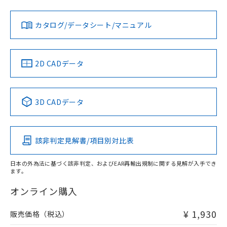
対応状況
対応予定月
※1
※2
カタログ/データシート/マニュアル
対応済み
LR型式承認
DNV型式承認
BV型式承認
KR型式承
（イギリス
（ノルウェー
（フランス
（韓国
船舶規格）
船舶規格）
船舶規格）
船舶規格
中国 RoHS
注意事項・凡例
2D CADデータ
No
No
No
No
中国 RoHS表
※1 ※2
3D CADデータ
この製品の規格認証/適合状況ページへ
Pb
Hg
Cd
Cr(VI)
その他の認証はこちらのページからご検索ください
該非判定見解書/項目別対比表
O
O
O
O
日本の外為法に基づく該非判定、およびEAR再輸出規制に関する見解が入手でき
ます。
"対応済み"や非含有の記載がされた商品であっても、流通
在庫等で未対応品が混在する可能性があります。
オンライン購入
非含有品が必要な際は、弊社営業部門もしくは販売店へお
問い合わせください。
¥ 1,930
販売価格（税込）