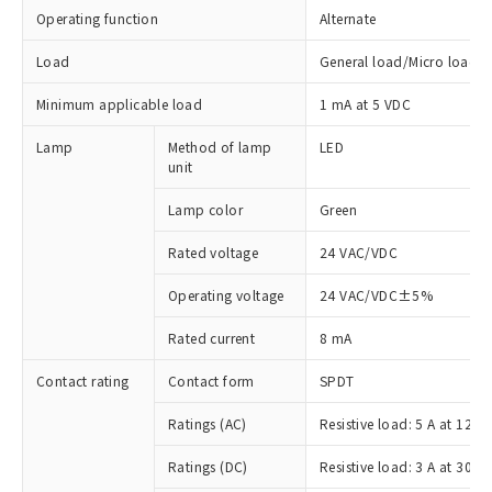
Operating function
Alternate
Load
General load/Micro load
Minimum applicable load
1 mA at 5 VDC
Lamp
Method of lamp
LED
unit
Lamp color
Green
Rated voltage
24 VAC/VDC
Operating voltage
24 VAC/VDC±5%
Rated current
8 mA
Contact rating
Contact form
SPDT
Ratings (AC)
Resistive load: 5 A at 125
Ratings (DC)
Resistive load: 3 A at 30 V