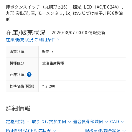
押ボタンスイッチ（丸胴形φ16）, 照光, LED（AC/DC24V）,
丸形 突出形, 青, モーメンタリ, 1c, はんだづけ端子, IP66耐油
形
在庫/販売状況
2026/08/07 00:00 情報更新
在庫/販売状況 ご利用条件
販売状況
販売中
機種区分
受注生産機種
在庫状況
標準価格(税別)
¥ 2,200
詳細情報
定格/性能
取りつけ穴加工図
適合負荷領域図
CAD
RoHS/REACH対応状況
規格認証/適合状況