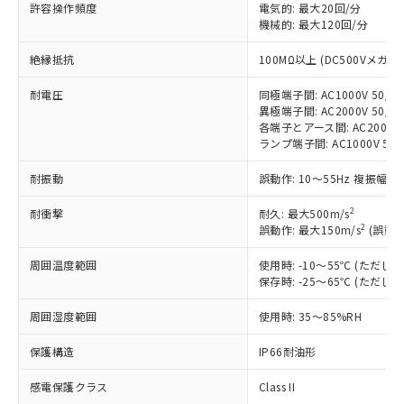
非含有に対応した製品が提供可能な商品で
許容操作頻度
電気的: 最大20回/分
す。
機械的: 最大120回/分
対応予定：EU RoHS指令（10物質）の非含
ご利用条件
絶縁抵抗
100MΩ以上 (DC500Vメガ)
有に対応した製品に切り替える予定のある
商品です。
耐電圧
同極端子間: AC1000V 50/60
対応予定なし：EU RoHS指令（10物質）の
異極端子間: AC2000V 50/60
以下の条件をお読みいただき、同意のうえ
非含有に非対応の商品で、対応品を出す予
各端子とアース間: AC2000V 5
ご利用ください。
定はありません。
ランプ端子間: AC1000V 50
調査・確認中：EU RoHS指令（10物質）の
本サービスは、当社制御機器事業取扱
※1 中国RoHS○×表
非含有の対応状況を調査中または確認中の
耐振動
誤動作: 10～55Hz 複振幅 1
商品の当社在庫状況および標準価格
商品です。
(税抜)を提供させていただくもので
「○」：最大均質材料含有率が中国RoHSの
2
耐衝撃
非該当品：ライセンス料など無形物で、有
耐久: 最大500m/s
す。
2
基準値以下であることを示します。
誤動作: 最大150m/s
(誤動作
害物質有無と関係のない商品です。
当社制御機器事業取扱商品の中には、
「×」：最大均質材料含有率が中国RoHSの
仕入先様の事情により、非含有部品として
本サービスの対象外となる商品もある
周囲温度範囲
使用時: -10～55℃ (ただ
基準値を超えていることを示します。
いたものが、含有品と判明した場合などや
当社は、これら貴社製品のうち、外国
ことをご了承ください。
保存時: -25～65℃ (ただ
「－」：未確認です。当社販売部門へお問
むを得ず変更することがあります。
為替および外国貿易法に定める商品
在庫状況および標準価格照会結果は、
い合わせください。
（以下｢規制貨物等」という）を輸出
周囲湿度範囲
使用時: 35～85%RH
記載している更新日時点での社内デー
*EU RoHS指令（10物質）：
または国外への提供する場合は、日本
記
タに基づき作成されるものであり、閲
説明
鉛(Pb) 1000ppm以下、 水銀(Hg) 1000ppm以下、 カド
*中国RoHS10物質の基準値 (GB/T26572)：
国政府の輸出許可(または役務取引許
保護構造
IP66耐油形
号
覧された時点での実際の在庫および標
ミウム(Cd) 100ppm以下、
Pb(鉛) :1000ppm、 Hg(水銀) : 1000ppm、 Cd(カドミウ
可)を取得するなどの必要な手続きを
六価クロム(Cr(Ⅵ)) 1000ppm以下、ポリ臭化ビフェニル
ム) : 100ppm、
準価格とは異なる場合があることをご
類(PBB) 1000ppm以下、ポリ臭化ジフェニルエーテル類
Cr(Ⅵ)(六価クロム) : 1000ppm、 PBBs(ポリ臭化ビフェ
感電保護クラス
Class II
とります。
了承ください。
(PBDE) 1000ppm以下、フタル酸ビス(2-エチルヘキシ
○
一定数以上の在庫あり
ニル類) : 1000ppm、 PBDEs(ポリ臭化ジフェニルエーテ