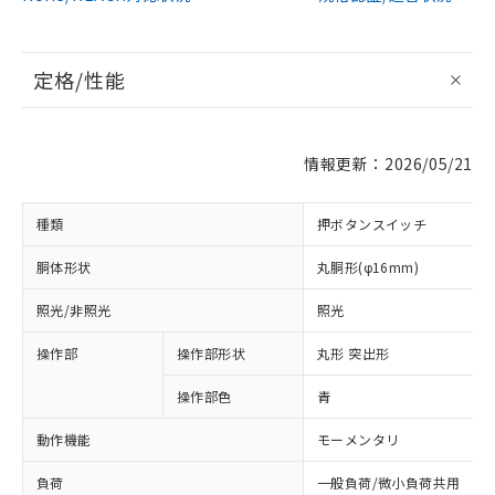
定格/性能
情報更新：2026/05/21
種類
押ボタンスイッチ
胴体形状
丸胴形(φ16mm)
照光/非照光
照光
操作部
操作部形状
丸形 突出形
操作部色
青
動作機能
モーメンタリ
負荷
一般負荷/微小負荷共用