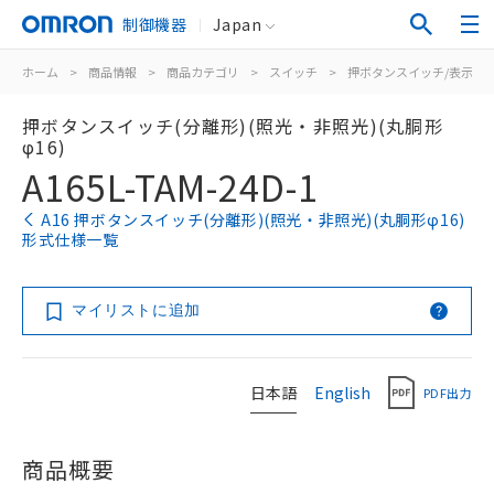
制御機器
Japan
ホーム
>
商品情報
>
商品カテゴリ
>
スイッチ
>
押ボタンスイッチ/表示灯
押ボタンスイッチ(分離形)(照光・非照光)(丸胴形
φ16)
A165L-TAM-24D-1
A16 押ボタンスイッチ(分離形)(照光・非照光)(丸胴形φ16)
形式仕様一覧
マイリストに追加
日本語
English
PDF出力
商品概要