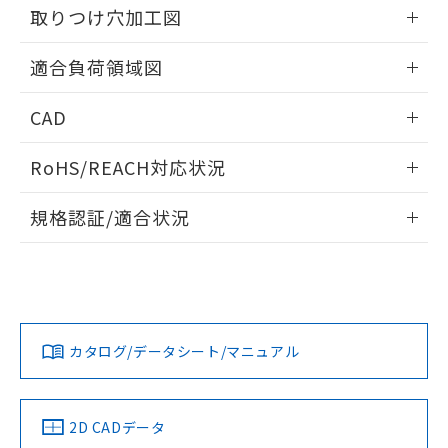
の共同利用に関して"
の「1.共同利
取りつけ穴加工図
※本証明書は発行日時点で非含有を証明す
用者の範囲」に記載されている法人を
るもので、過去に遡って非含有を証明する
指します。
情報更新：2026/05/21
ものではありません。
適合負荷領域図
また、RoHS指令のフタル酸エステル類４
物質の対応では、対応完了までの期間は出
情報更新：2026/05/21
CAD
荷製品に未対応品が混在することから備考
欄に対応日を記載しておりました。
ログイン/会員登録いただくと、CADデータをダウンロー
既に当社にて対応品への在庫切替を完了
RoHS/REACH対応状況
ドすることができます。
していることから、特段のことがない限
情報更新：2026/7/29
り、2022年1月12日より割愛しておりま
規格認証/適合状況
す。
ログイン/会員登録
EU RoHS
注意事項・凡例
UL認証
CSA認証
CEマーキング
No
No
Yes
対応状況
対応予定月
※1
※2
ダウンロードデータをご利用いただく前に、以下を必ずお読
みください。
カタログ/データシート/マニュアル
対応済み
ソフトウェアの使用条件
LR型式承認
DNV型式承認
BV型式承認
KR型式承
（イギリス
（ノルウェー
（フランス
（韓国
船舶規格）
船舶規格）
船舶規格）
船舶規格
中国 RoHS
注意事項・凡例
2D CADデータ