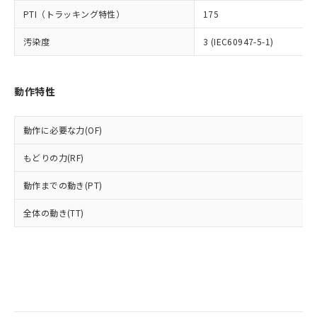
当社は規制貨物を破棄する場合は、完
ル) (DEHP)(別名：DOP) 1000ppm以下、フタル酸ブチ
正式な納期状況および標準価格はお客
ル類) : 1000ppm、
PTI（トラッキング特性）
175
ルベンジル（BBP） 1000ppm以下、フタル酸ジブチル
全に破砕するなど、違法に輸出されな
DBP(フタル酸ジブチル) : 1000ppm、 DIBP(フタル酸ジ
様のお取引先、またはお客様担当のオ
（DBP） 1000ppm以下、フタル酸ジイソブチル
イソブチル) : 1000ppm、 BBP(フタル酸ブチルベンジ
△
一定数には満たないが在庫あり
いよう必要な手段を講じます。
ムロン制御機器販売店・当社販売員に
(DIBP) 1000ppm以下
ル) : 1000ppm、
汚染度
3 (IEC60947-5-1)
当社は貴社製品を、核兵器、ミサイ
但し、RoHS指令で産業用監視および制御機器に対する
DEHP(フタル酸ビス(2-エチルヘキシル)) : 1000ppm
ご相談ください。
適用除外項目は除く。
ル、化学兵器、生物兵器またはその他
－
在庫なし(最新の在庫状況につ
オムロン制御機器販売店や当社販売拠
フタル酸エステル類の４物質については閾値を超える意
武器並びにこれらの製造装置等に一切
いては、お客様のお取引先、ま
図的な使用がないことを確認しています。
点は「
販売ネットワーク
」をご確認
※2 環境保護使用期限
動作特性
使用いたしません。
たはお客様担当のオムロン制御
ください。
当社は、貴社製品を第三者に販売する
機器販売店・当社販売員にご確
在庫状況および標準価格結果を当社の
※2 対応予定月
「ｅ」：有害物質（10物質）のすべてが基
場合は、上記1、2および3の内容を当
認ください)
事前の承諾なく第三者に漏洩または開
動作に必要な力(OF)
準値以下であることを示します。
該第三者に通知します。また当社は、
示しないようお願いします。
部品在庫の切り替え状況などにより、予定
「10」：通常の使用状況下において有害物
販売先および販売に係わる関係者が違
マイパーツ機能（部品リスト作成サー
空
受注生産機種、また在庫状況の
もどりの力(RF)
月が前後することがあります。
質が外部に漏えいし、環境に深刻な影響を
法に輸出するおそれがある場合は、取
ビス）をご利用いただくには、I-Web
白
情報を公開していない機種
及ぼさない年数を意味します。
り引きをいたしません。
メンバーズにご登録されている必要が
動作までの動き(PT)
「－」：未確認です。当社販売部門へお問
あります。
い合わせください。
全体の動き(TT)
お客様が当ウェブサイト上で当社にご
※3 非含有証明書ダウンロード
登録された部品リストについて、当社
および当社の共同利用者が、当社の製
下記の非含有証明書をダウンロードするこ
品・サービスに関するお客様との取
とができます。
合意する
キャンセル
引・商談に必要な範囲で利用すること
をご了承ください。
EU RoHS指令（10物質）の非含有証明書
※当社の共同利用者とは、
"個人情報
51物質の非含有証明書（当社基準）