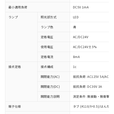
最小適用負荷
DC5V 1mA
ランプ
照光部方式
LED
ランプ色
青
定格電圧
AC/DC24V
使用電圧
AC/DC24V±5%
定格電流
8mA
接点定格
接点構成
1c
開閉能力(AC)
抵抗負荷: AC125V 5A/AC250
開閉能力(DC)
抵抗負荷: DC30V 3A
開閉能力説明
測定条件: 無振動・無衝撃状態
※1 対応状況
端子仕様
タブ (#110/t=0.5)/はん
対応済み：EU RoHS指令（10物質）の