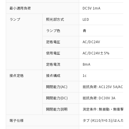
最小適用負荷
DC5V 1mA
ランプ
照光部方式
LED
ランプ色
青
定格電圧
AC/DC24V
使用電圧
AC/DC24V±5%
定格電流
8mA
接点定格
接点構成
1c
開閉能力(AC)
抵抗負荷: AC125V 5A/AC250
開閉能力(DC)
抵抗負荷: DC30V 3A
開閉能力説明
測定条件: 無振動・無衝撃状態
※1 対応状況
端子仕様
タブ (#110/t=0.5)/はん