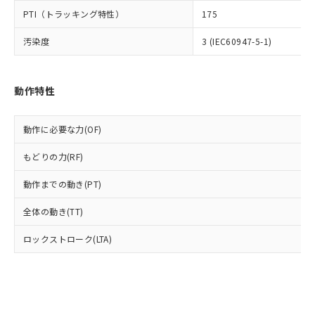
とります。
了承ください。
(PBDE) 1000ppm以下、フタル酸ビス(2-エチルヘキシ
○
一定数以上の在庫あり
ニル類) : 1000ppm、 PBDEs(ポリ臭化ジフェニルエーテ
PTI（トラッキング特性）
175
当社は規制貨物を破棄する場合は、完
ル) (DEHP)(別名：DOP) 1000ppm以下、フタル酸ブチ
正式な納期状況および標準価格はお客
ル類) : 1000ppm、
ルベンジル（BBP） 1000ppm以下、フタル酸ジブチル
全に破砕するなど、違法に輸出されな
DBP(フタル酸ジブチル) : 1000ppm、 DIBP(フタル酸ジ
様のお取引先、またはお客様担当のオ
（DBP） 1000ppm以下、フタル酸ジイソブチル
汚染度
3 (IEC60947-5-1)
イソブチル) : 1000ppm、 BBP(フタル酸ブチルベンジ
△
一定数には満たないが在庫あり
いよう必要な手段を講じます。
ムロン制御機器販売店・当社販売員に
(DIBP) 1000ppm以下
ル) : 1000ppm、
当社は貴社製品を、核兵器、ミサイ
但し、RoHS指令で産業用監視および制御機器に対する
DEHP(フタル酸ビス(2-エチルヘキシル)) : 1000ppm
ご相談ください。
適用除外項目は除く。
ル、化学兵器、生物兵器またはその他
－
在庫なし(最新の在庫状況につ
オムロン制御機器販売店や当社販売拠
フタル酸エステル類の４物質については閾値を超える意
武器並びにこれらの製造装置等に一切
動作特性
いては、お客様のお取引先、ま
図的な使用がないことを確認しています。
点は「
販売ネットワーク
」をご確認
※2 環境保護使用期限
使用いたしません。
たはお客様担当のオムロン制御
ください。
当社は、貴社製品を第三者に販売する
機器販売店・当社販売員にご確
在庫状況および標準価格結果を当社の
動作に必要な力(OF)
※2 対応予定月
「ｅ」：有害物質（10物質）のすべてが基
場合は、上記1、2および3の内容を当
認ください)
事前の承諾なく第三者に漏洩または開
準値以下であることを示します。
該第三者に通知します。また当社は、
示しないようお願いします。
もどりの力(RF)
部品在庫の切り替え状況などにより、予定
「10」：通常の使用状況下において有害物
販売先および販売に係わる関係者が違
マイパーツ機能（部品リスト作成サー
空
受注生産機種、また在庫状況の
月が前後することがあります。
質が外部に漏えいし、環境に深刻な影響を
法に輸出するおそれがある場合は、取
ビス）をご利用いただくには、I-Web
動作までの動き(PT)
白
情報を公開していない機種
及ぼさない年数を意味します。
り引きをいたしません。
メンバーズにご登録されている必要が
「－」：未確認です。当社販売部門へお問
全体の動き(TT)
あります。
い合わせください。
お客様が当ウェブサイト上で当社にご
※3 非含有証明書ダウンロード
ロックストローク(LTA)
登録された部品リストについて、当社
および当社の共同利用者が、当社の製
下記の非含有証明書をダウンロードするこ
品・サービスに関するお客様との取
とができます。
合意する
キャンセル
引・商談に必要な範囲で利用すること
をご了承ください。
EU RoHS指令（10物質）の非含有証明書