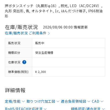
押ボタンスイッチ（丸胴形φ16）, 照光, LED（AC/DC24V）,
丸形 突出形, 青, オルタネイト, 1c, はんだづけ端子, IP66耐油
形
在庫/販売状況
2026/08/06 00:00 情報更新
在庫/販売状況 ご利用条件
販売状況
販売中
機種区分
受注生産機種
在庫状況
標準価格(税別)
¥ 2,300
詳細情報
定格/性能
取りつけ穴加工図
適合負荷領域図
CAD
RoHS/REACH対応状況
規格認証/適合状況