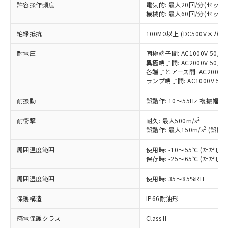
対応済み：EU RoHS指令（10物質）の
許容操作頻度
電気的: 最大20回/分(セッ
非含有に対応した製品が提供可能な商品で
機械的: 最大60回/分(セッ
す。
絶縁抵抗
100MΩ以上 (DC500Vメガ)
対応予定：EU RoHS指令（10物質）の非含
ご利用条件
有に対応した製品に切り替える予定のある
耐電圧
同極端子間: AC1000V 50/60
商品です。
異極端子間: AC2000V 50/60
対応予定なし：EU RoHS指令（10物質）の
各端子とアース間: AC2000V 5
以下の条件をお読みいただき、同意のうえ
非含有に非対応の商品で、対応品を出す予
ランプ端子間: AC1000V 50
ご利用ください。
定はありません。
調査・確認中：EU RoHS指令（10物質）の
耐振動
誤動作: 10～55Hz 複振幅 1
本サービスは、当社制御機器事業取扱
※1 中国RoHS○×表
非含有の対応状況を調査中または確認中の
商品の当社在庫状況および標準価格
商品です。
2
耐衝撃
耐久: 最大500m/s
(税抜)を提供させていただくもので
「○」：最大均質材料含有率が中国RoHSの
2
誤動作: 最大150m/s
(誤動作
非該当品：ライセンス料など無形物で、有
す。
基準値以下であることを示します。
害物質有無と関係のない商品です。
当社制御機器事業取扱商品の中には、
周囲温度範囲
使用時: -10～55℃ (ただ
「×」：最大均質材料含有率が中国RoHSの
仕入先様の事情により、非含有部品として
本サービスの対象外となる商品もある
保存時: -25～65℃ (ただ
基準値を超えていることを示します。
いたものが、含有品と判明した場合などや
当社は、これら貴社製品のうち、外国
ことをご了承ください。
「－」：未確認です。当社販売部門へお問
むを得ず変更することがあります。
為替および外国貿易法に定める商品
在庫状況および標準価格照会結果は、
周囲湿度範囲
使用時: 35～85%RH
い合わせください。
（以下｢規制貨物等」という）を輸出
記載している更新日時点での社内デー
*EU RoHS指令（10物質）：
または国外への提供する場合は、日本
保護構造
IP66耐油形
記
タに基づき作成されるものであり、閲
説明
鉛(Pb) 1000ppm以下、 水銀(Hg) 1000ppm以下、 カド
*中国RoHS10物質の基準値 (GB/T26572)：
国政府の輸出許可(または役務取引許
号
覧された時点での実際の在庫および標
ミウム(Cd) 100ppm以下、
Pb(鉛) :1000ppm、 Hg(水銀) : 1000ppm、 Cd(カドミウ
可)を取得するなどの必要な手続きを
感電保護クラス
Class II
六価クロム(Cr(Ⅵ)) 1000ppm以下、ポリ臭化ビフェニル
ム) : 100ppm、
準価格とは異なる場合があることをご
類(PBB) 1000ppm以下、ポリ臭化ジフェニルエーテル類
Cr(Ⅵ)(六価クロム) : 1000ppm、 PBBs(ポリ臭化ビフェ