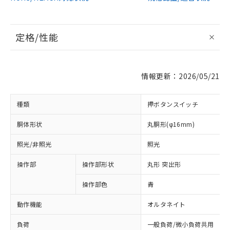
定格/性能
情報更新：2026/05/21
種類
押ボタンスイッチ
胴体形状
丸胴形(φ16mm)
照光/非照光
照光
操作部
操作部形状
丸形 突出形
操作部色
青
動作機能
オルタネイト
負荷
一般負荷/微小負荷共用