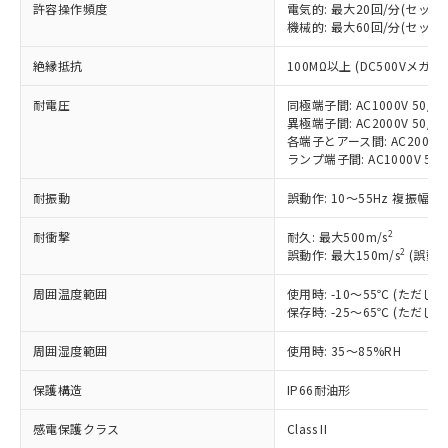
対応済み：EU RoHS指令（10物質）の
許容操作頻度
電気的: 最大20回/分(セッ
非含有に対応した製品が提供可能な商品で
機械的: 最大60回/分(セッ
す。
絶縁抵抗
100MΩ以上 (DC500Vメガ)
対応予定：EU RoHS指令（10物質）の非含
ご利用条件
有に対応した製品に切り替える予定のある
耐電圧
同極端子間: AC1000V 50/60
商品です。
異極端子間: AC2000V 50/60
対応予定なし：EU RoHS指令（10物質）の
各端子とアース間: AC2000V 5
以下の条件をお読みいただき、同意のうえ
非含有に非対応の商品で、対応品を出す予
ランプ端子間: AC1000V 50
ご利用ください。
定はありません。
調査・確認中：EU RoHS指令（10物質）の
耐振動
誤動作: 10～55Hz 複振幅 1
本サービスは、当社制御機器事業取扱
※1 中国RoHS○×表
非含有の対応状況を調査中または確認中の
商品の当社在庫状況および標準価格
商品です。
2
耐衝撃
耐久: 最大500m/s
(税抜)を提供させていただくもので
「○」：最大均質材料含有率が中国RoHSの
2
誤動作: 最大150m/s
(誤動作
非該当品：ライセンス料など無形物で、有
す。
基準値以下であることを示します。
害物質有無と関係のない商品です。
当社制御機器事業取扱商品の中には、
周囲温度範囲
使用時: -10～55℃ (ただ
「×」：最大均質材料含有率が中国RoHSの
仕入先様の事情により、非含有部品として
本サービスの対象外となる商品もある
保存時: -25～65℃ (ただ
基準値を超えていることを示します。
いたものが、含有品と判明した場合などや
当社は、これら貴社製品のうち、外国
ことをご了承ください。
「－」：未確認です。当社販売部門へお問
むを得ず変更することがあります。
為替および外国貿易法に定める商品
在庫状況および標準価格照会結果は、
周囲湿度範囲
使用時: 35～85%RH
い合わせください。
（以下｢規制貨物等」という）を輸出
記載している更新日時点での社内デー
*EU RoHS指令（10物質）：
または国外への提供する場合は、日本
保護構造
IP66耐油形
記
タに基づき作成されるものであり、閲
説明
鉛(Pb) 1000ppm以下、 水銀(Hg) 1000ppm以下、 カド
*中国RoHS10物質の基準値 (GB/T26572)：
国政府の輸出許可(または役務取引許
号
覧された時点での実際の在庫および標
ミウム(Cd) 100ppm以下、
Pb(鉛) :1000ppm、 Hg(水銀) : 1000ppm、 Cd(カドミウ
可)を取得するなどの必要な手続きを
感電保護クラス
Class II
六価クロム(Cr(Ⅵ)) 1000ppm以下、ポリ臭化ビフェニル
ム) : 100ppm、
準価格とは異なる場合があることをご
類(PBB) 1000ppm以下、ポリ臭化ジフェニルエーテル類
Cr(Ⅵ)(六価クロム) : 1000ppm、 PBBs(ポリ臭化ビフェ