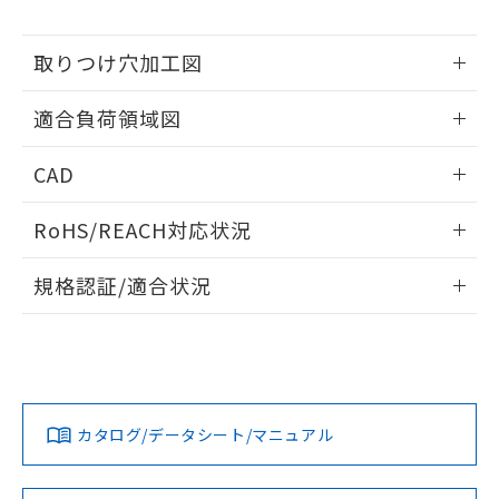
※当社の共同利用者とは、
"個人情報
51物質の非含有証明書（当社基準）
の共同利用に関して"
の「1.共同利
※本証明書は発行日時点で非含有を証明す
用者の範囲」に記載されている法人を
取りつけ穴加工図
るもので、過去に遡って非含有を証明する
指します。
ものではありません。
情報更新：2026/05/21
また、RoHS指令のフタル酸エステル類４
適合負荷領域図
物質の対応では、対応完了までの期間は出
荷製品に未対応品が混在することから備考
情報更新：2026/05/21
CAD
欄に対応日を記載しておりました。
既に当社にて対応品への在庫切替を完了
ログイン/会員登録いただくと、CADデータをダウンロー
RoHS/REACH対応状況
していることから、特段のことがない限
ドすることができます。
り、2022年1月12日より割愛しておりま
情報更新：2026/7/29
す。
規格認証/適合状況
ログイン/会員登録
EU RoHS
注意事項・凡例
UL認証
CSA認証
CEマーキング
No
No
Yes
対応状況
対応予定月
※1
※2
ダウンロードデータをご利用いただく前に、以下を必ずお読
みください。
カタログ/データシート/マニュアル
対応済み
ソフトウェアの使用条件
LR型式承認
DNV型式承認
BV型式承認
KR型式承
（イギリス
（ノルウェー
（フランス
（韓国