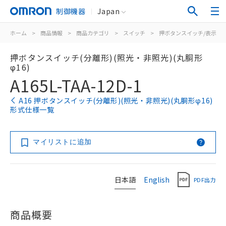
制御機器
Japan
ホーム
>
商品情報
>
商品カテゴリ
>
スイッチ
>
押ボタンスイッチ/表示灯
押ボタンスイッチ(分離形)(照光・非照光)(丸胴形
φ16)
A165L-TAA-12D-1
A16 押ボタンスイッチ(分離形)(照光・非照光)(丸胴形φ16)
形式仕様一覧
マイリストに追加
日本語
English
PDF出力
商品概要