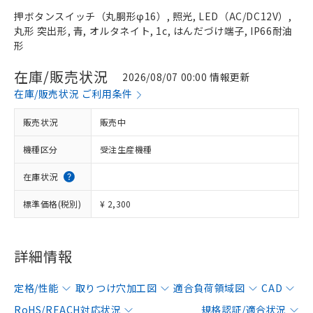
押ボタンスイッチ（丸胴形φ16）, 照光, LED（AC/DC12V）,
丸形 突出形, 青, オルタネイト, 1c, はんだづけ端子, IP66耐油
形
在庫/販売状況
2026/08/07 00:00 情報更新
在庫/販売状況 ご利用条件
販売状況
販売中
機種区分
受注生産機種
在庫状況
標準価格(税別)
¥ 2,300
詳細情報
定格/性能
取りつけ穴加工図
適合負荷領域図
CAD
RoHS/REACH対応状況
規格認証/適合状況