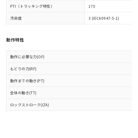
とります。
了承ください。
(PBDE) 1000ppm以下、フタル酸ビス(2-エチルヘキシ
○
一定数以上の在庫あり
ニル類) : 1000ppm、 PBDEs(ポリ臭化ジフェニルエーテ
PTI（トラッキング特性）
175
当社は規制貨物を破棄する場合は、完
ル) (DEHP)(別名：DOP) 1000ppm以下、フタル酸ブチ
正式な納期状況および標準価格はお客
ル類) : 1000ppm、
ルベンジル（BBP） 1000ppm以下、フタル酸ジブチル
全に破砕するなど、違法に輸出されな
DBP(フタル酸ジブチル) : 1000ppm、 DIBP(フタル酸ジ
様のお取引先、またはお客様担当のオ
（DBP） 1000ppm以下、フタル酸ジイソブチル
汚染度
3 (IEC60947-5-1)
イソブチル) : 1000ppm、 BBP(フタル酸ブチルベンジ
△
一定数には満たないが在庫あり
いよう必要な手段を講じます。
ムロン制御機器販売店・当社販売員に
(DIBP) 1000ppm以下
ル) : 1000ppm、
当社は貴社製品を、核兵器、ミサイ
但し、RoHS指令で産業用監視および制御機器に対する
DEHP(フタル酸ビス(2-エチルヘキシル)) : 1000ppm
ご相談ください。
適用除外項目は除く。
ル、化学兵器、生物兵器またはその他
－
在庫なし(最新の在庫状況につ
オムロン制御機器販売店や当社販売拠
フタル酸エステル類の４物質については閾値を超える意
武器並びにこれらの製造装置等に一切
動作特性
いては、お客様のお取引先、ま
図的な使用がないことを確認しています。
点は「
販売ネットワーク
」をご確認
※2 環境保護使用期限
使用いたしません。
たはお客様担当のオムロン制御
ください。
当社は、貴社製品を第三者に販売する
機器販売店・当社販売員にご確
在庫状況および標準価格結果を当社の
動作に必要な力(OF)
※2 対応予定月
「ｅ」：有害物質（10物質）のすべてが基
場合は、上記1、2および3の内容を当
認ください)
事前の承諾なく第三者に漏洩または開
準値以下であることを示します。
該第三者に通知します。また当社は、
示しないようお願いします。
もどりの力(RF)
部品在庫の切り替え状況などにより、予定
「10」：通常の使用状況下において有害物
販売先および販売に係わる関係者が違
マイパーツ機能（部品リスト作成サー
空
受注生産機種、また在庫状況の
月が前後することがあります。
質が外部に漏えいし、環境に深刻な影響を
法に輸出するおそれがある場合は、取
ビス）をご利用いただくには、I-Web
動作までの動き(PT)
白
情報を公開していない機種
及ぼさない年数を意味します。
り引きをいたしません。
メンバーズにご登録されている必要が
「－」：未確認です。当社販売部門へお問
全体の動き(TT)
あります。
い合わせください。
お客様が当ウェブサイト上で当社にご
※3 非含有証明書ダウンロード
ロックストローク(LTA)
登録された部品リストについて、当社
および当社の共同利用者が、当社の製
下記の非含有証明書をダウンロードするこ
品・サービスに関するお客様との取
とができます。
合意する
キャンセル
引・商談に必要な範囲で利用すること
をご了承ください。
EU RoHS指令（10物質）の非含有証明書