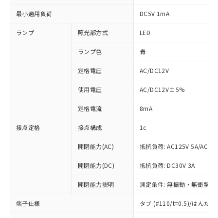
最小適用負荷
DC5V 1mA
ランプ
照光部方式
LED
ランプ色
青
定格電圧
AC/DC12V
使用電圧
AC/DC12V±5%
定格電流
8mA
接点定格
接点構成
1c
開閉能力(AC)
抵抗負荷: AC125V 5A/AC250
開閉能力(DC)
抵抗負荷: DC30V 3A
開閉能力説明
測定条件: 無振動・無衝撃状態
※1 対応状況
端子仕様
タブ (#110/t=0.5)/はん