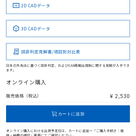
船舶規格）
船舶規格）
船舶規格）
船舶規格
中国 RoHS
注意事項・凡例
2D CADデータ
No
No
No
No
中国 RoHS表
※1 ※2
3D CADデータ
この製品の規格認証/適合状況ページへ
Pb
Hg
Cd
Cr(VI)
その他の認証はこちらのページからご検索ください
該非判定見解書/項目別対比表
O
O
O
O
日本の外為法に基づく該非判定、およびEAR再輸出規制に関する見解が入手でき
ます。
"対応済み"や非含有の記載がされた商品であっても、流通
在庫等で未対応品が混在する可能性があります。
オンライン購入
非含有品が必要な際は、弊社営業部門もしくは販売店へお
問い合わせください。
¥ 2,530
販売価格（税込）
この製品のRoHS/REACH対応状況ページへ
カートに追加
オンライン購入における出荷予定日は、カートに追加～「ご購入手続き：価
格・納期の確認」画面にてご確認ください。