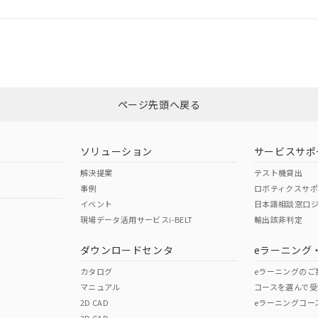
CCC認証
電波法
Yes
N/A
非含有証明書
※3
ページ先頭へ戻る
ダウンロードはこちら
型式承認
NK型式承認
ABS型式承認
韓国
（日本
（アメリカ
ソリューション
サービスサポ
舶規格）
船舶規格）
船舶規格）
解決提案
テスト機貸出
事例
ロボティクスサ
No
No
イベント
日本語相談窓口
現場データ活用サービスi-BELT
輸出該非判定
I)
PBBs
PBDEs
DBP
ダウンロードセンタ
eラーニング
この製品の規格認証/適合
その他の認証はこちらのページからご
カタログ
eラーニングのご
マニュアル
コースを選んで受
O
O
O
2D CAD
eラーニングコー