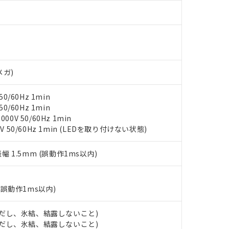
材料含有率が中国RoHSの基準値以下であることを示します。
材料含有率が中国RoHSの基準値を超えていることを示します。
、当社制御機器事業取扱商品の当社在庫状況および標準価格(税抜)
ら貴社製品のうち、外国為替および外国貿易法に定める商品（以下｢
質）：
す。当社販売部門へお問い合わせください。
 水銀(Hg) 1000ppm以下、 カドミウム(Cd) 100ppm以下、
たは国外への提供する場合は、日本国政府の輸出許可(または役務取
000ppm以下、ポリ臭化ビフェニル類(PBB) 1000ppm以下、ポリ臭化ジフェニルエーテル類(P
事業取扱商品の中には、本サービスの対象外となる商品もあること
手続きをとります。
キシル) (DEHP)(別名：DOP) 1000ppm以下、フタル酸ブチルベンジル（BBP） 100
(GB/T26572)：
以下、フタル酸ジイソブチル (DIBP) 1000ppm以下
び標準価格照会結果は、記載している更新日時点での社内データに
物を破棄する場合は、完全に破砕するなど、違法に輸出されないよ
(水銀) : 1000ppm、 Cd(カドミウム) : 100ppm、
業用監視および制御機器に対する適用除外項目は除く。
覧された時点での実際の在庫および標準価格とは異なる場合がある
1000ppm、 PBBs(ポリ臭化ビフェニル類) : 1000ppm、 PBDEs(ポリ臭化ジフェニルエーテル類
物質については閾値を超える意図的な使用がないことを確認しています。
上の在庫あり
 1000ppm、 DIBP(フタル酸ジイソブチル) : 1000ppm、 BBP(フタル酸ブチルベンジル) :
メガ)
品を、核兵器、ミサイル、化学兵器、生物兵器またはその他武器並
チルヘキシル)) : 1000ppm
況および標準価格はお客様のお取引先、またはお客様担当のオムロ
用いたしません。
ご相談ください。
は満たないが在庫あり
製品を第三者に販売する場合は、上記1、2および3の内容を当該第
0/60Hz 1min
機器販売店や当社販売拠点は「
販売ネットワーク
」をご確認くだ
販売先および販売に係わる関係者が違法に輸出するおそれがある場
用期限
0/60Hz 1min
び標準価格結果を当社の事前の承諾なく第三者に漏洩または開示し
え状況などにより、予定月が前後することがあります。
0V 50/60Hz 1min
(最新の在庫状況については、お客様のお取引先、またはお客様担当
（10物質）のすべてが基準値以下であることを示します。
V 50/60Hz 1min (LEDを取り付けない状態)
店・当社販売員にご確認ください)
能（部品リスト作成サービス）をご利用いただくには、I-Webメン
使用状況下において有害物質が外部に漏えいし、環境に深刻な影響を
あります。
振幅 1.5mm (誤動作1ms以内)
機種、また在庫状況の情報を公開していない機種
ェブサイト上で当社にご登録された部品リストについて、当社およ
書ダウンロード
す。当社販売部門へお問い合わせください。
品・サービスに関するお客様との取引・商談に必要な範囲で利用す
合意する
キャンセル
書をダウンロードすることができます。
(誤動作1ms以内)
利用者とは、
"個人情報の共同利用に関して"
の「1.共同利用者の
します。
10物質）の非含有証明書
明書（当社基準）
 (ただし、氷結、結露しないこと)
日時点で非含有を証明するもので、過去に遡って非含有を証明するも
 (ただし、氷結、結露しないこと)