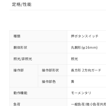
定格/性能
種類
押ボタンスイッチ
胴体形状
丸胴形(φ16mm)
照光/非照光
照光
操作部
操作部形状
長方形 2方向ガード
操作部色
黄
動作機能
モーメンタリ
負荷
一般負荷/微小負荷共