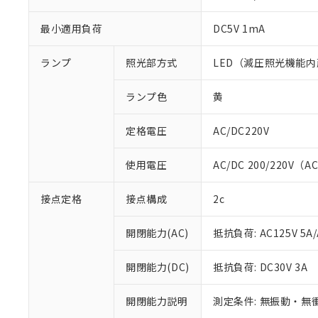
最小適用負荷
DC5V 1mA
ランプ
照光部方式
LED（減圧照光機能内
ランプ色
黄
定格電圧
AC/DC220V
使用電圧
AC/DC 200/220V（A
※1 対応状況
接点定格
接点構成
2c
対応済み：EU
開閉能力(AC)
抵抗負荷: AC125V 5A/
対応予定：EU R
対応予定なし：EU
開閉能力(DC)
抵抗負荷: DC30V 3A
調査・確認中：EU
ご利用条件
非該当品：ライセ
※1 中国RoHS
仕入先様の事情に
開閉能力説明
測定条件: 無振動・無衝
があります。
以下の条件をお読