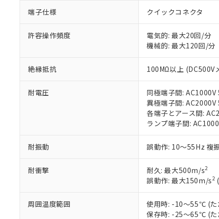
「○」：最大均質
端子仕様
クイックコネクタ
「×」：最大均質
本サービスは
当社は、これ
*EU RoHS指令（10物
「－」：未確認で
鉛(Pb) 1000ppm以下、
くものです。
う）を輸出ま
記
説明
六価クロム(Cr(Ⅵ)) 1
許容操作頻度
電気的: 最大20回/分
当社制御機器
などの必要な
フタル酸ビス(2-エチルヘ
号
*中国RoHS10物質の基準値 
機械的: 最大120回/分
ル（DBP） 1000ppm
在庫状況およ
当社は規制貨
Pb(鉛) :1000ppm、 Hg
但し、RoHS指令で産
のであり、閲
ます。
Cr(Ⅵ)(六価クロム) : 
フタル酸エステル類の４
○
一定数以
DBP(フタル酸ジブチル) :
い。
絶縁抵抗
100MΩ以上 (DC500V
当社は貴社製
DEHP(フタル酸ビス(2-エ
正式な納期状
置等に一切使
当社販売員に
※2 対応予定月
△
一定数に
当社は、貴社
耐電圧
同極端子間: AC1000V 5
オムロン制御
また当社は、
※2 環境保護使
異極端子間: AC2000V 5
在庫状況およ
部品在庫の切り替
たしません。
各端子とアース間: AC200
－
在庫なし
す。
「ｅ」：有害物質
ランプ端子間: AC1000
機器販売
マイパーツ機
「10」：通常の
ている必要が
味します。
耐振動
誤動作: 10～55Hz 複
空
受注生産
お客様が当ウ
※3 非含有証明
「－」：未確認で
白
が、当社の製
2
耐衝撃
耐久: 最大500m/s
さい。
下記の非含有証明
2
誤動作: 最大150m/s
※当社の共同
いる法人を指
EU RoHS指令（
51物質の非含有証
周囲温度範囲
使用時: -10～55℃
※本証明書は発行
保存時: -25～65℃