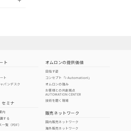
ート
オムロンの提供価値
目指す姿
ポート
コンセプト「i-Automation!」
ジャパンデスク
オムロンの強み
お客様との共創拠点
AUTOMATION CENTER
DIBP
BBP
DEHP
環境保護
技術を磨く現場
・セミナ
状況ページへ
使用期限
検索ください
案内
販売ネットワーク
講する
O
O
O
10
国内販売ネットワーク
ス一覧（PDF）
海外販売ネットワーク