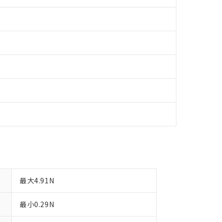
令のフタル酸エステル類４物質の対応では、対応完了までの期間は出
備考欄に対応日を記載しておりました。
品への在庫切替を完了していることから、特段のことがない限り、20
す。
最大4.91N
最小0.29N