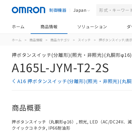
制御機器
Japan
ホーム
商品情報
ソリューション
ダ
ホーム
>
商品情報
>
商品カテゴリ
>
スイッチ
>
押ボタンスイッチ/表
押ボタンスイッチ(分離形)(照光・非照光)(丸胴形φ16
A165L-JYM-T2-2S
A16 押ボタンスイッチ(分離形)(照光・非照光)(丸胴
商品概要
押ボタンスイッチ（丸胴形φ16）, 照光, LED（AC/DC24V、減圧照
クイックコネクタ, IP66耐油形