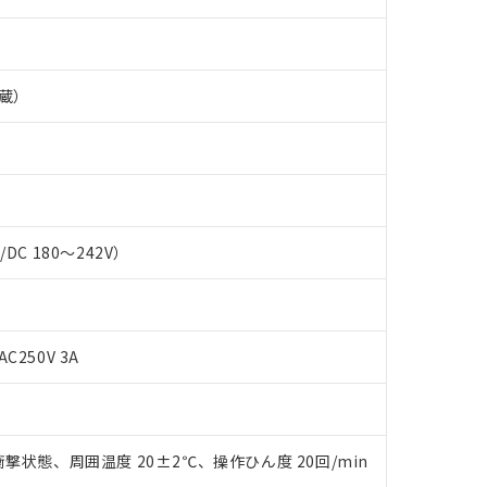
蔵）
C/DC 180～242V）
 RoHS指令（10物質）の非含有に対応した製品が提供可能な商品です
AC250V 3A
oHS指令（10物質）の非含有に対応した製品に切り替える予定のある
 RoHS指令（10物質）の非含有に非対応の商品で、対応品を出す予
 RoHS指令（10物質）の非含有の対応状況を調査中または確認中の
ンス料など無形物で、有害物質有無と関係のない商品です。
○×表
より、非含有部品としていたものが、含有品と判明した場合などやむ
撃状態、周囲温度 20±2℃、操作ひん度 20回/min
みいただき、同意のうえご利用ください。