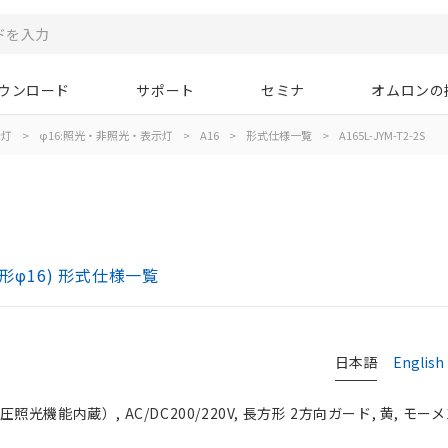
ウンロード
サポート
セミナ
オムロンの
示灯
>
φ16:照光・非照光・表示灯
>
A16
>
形式仕様一覧
>
A165L-JYM-T2-2S
)
形φ16) 形式仕様一覧
日本語
English
光機能内蔵）, AC/DC200/220V, 長方形 2方向ガード, 黄, モーメン