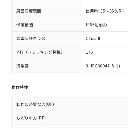
また、RoHS指
混在することから
周囲湿度範囲
使用時: 35～85%RH
既に当社にて対応
り割愛しておりま
保護構造
IP66耐油形
感電保護クラス
Class II
PTI（トラッキング特性）
175
汚染度
3 (IEC60947-5-1)
動作特性
動作に必要な力(OF)
もどりの力(RF)