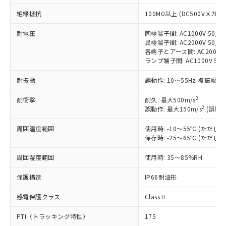
す。
絶縁抵抗
100MΩ以上 (DC500Vメガ)
対応予定：EU RoHS指令（10物質）の非含
ご利用条件
有に対応した製品に切り替える予定のある
耐電圧
同極端子間: AC1000V 50/60
商品です。
異極端子間: AC2000V 50/60
対応予定なし：EU RoHS指令（10物質）の
各端子とアース間: AC2000V 5
以下の条件をお読みいただき、同意のうえ
非含有に非対応の商品で、対応品を出す予
ランプ端子間: AC1000V 50
ご利用ください。
定はありません。
調査・確認中：EU RoHS指令（10物質）の
耐振動
誤動作: 10～55Hz 複振幅 1
本サービスは、当社制御機器事業取扱
※1 中国RoHS○×表
非含有の対応状況を調査中または確認中の
商品の当社在庫状況および標準価格
商品です。
2
耐衝撃
耐久: 最大500m/s
(税抜)を提供させていただくもので
「○」：最大均質材料含有率が中国RoHSの
2
誤動作: 最大150m/s
(誤動作
非該当品：ライセンス料など無形物で、有
す。
基準値以下であることを示します。
害物質有無と関係のない商品です。
当社制御機器事業取扱商品の中には、
周囲温度範囲
使用時: -10～55℃ (ただ
「×」：最大均質材料含有率が中国RoHSの
仕入先様の事情により、非含有部品として
本サービスの対象外となる商品もある
保存時: -25～65℃ (ただ
基準値を超えていることを示します。
いたものが、含有品と判明した場合などや
当社は、これら貴社製品のうち、外国
ことをご了承ください。
「－」：未確認です。当社販売部門へお問
むを得ず変更することがあります。
為替および外国貿易法に定める商品
在庫状況および標準価格照会結果は、
周囲湿度範囲
使用時: 35～85%RH
い合わせください。
（以下｢規制貨物等」という）を輸出
記載している更新日時点での社内デー
*EU RoHS指令（10物質）：
または国外への提供する場合は、日本
保護構造
IP66耐油形
記
タに基づき作成されるものであり、閲
説明
鉛(Pb) 1000ppm以下、 水銀(Hg) 1000ppm以下、 カド
*中国RoHS10物質の基準値 (GB/T26572)：
国政府の輸出許可(または役務取引許
号
覧された時点での実際の在庫および標
ミウム(Cd) 100ppm以下、
Pb(鉛) :1000ppm、 Hg(水銀) : 1000ppm、 Cd(カドミウ
可)を取得するなどの必要な手続きを
感電保護クラス
Class II
六価クロム(Cr(Ⅵ)) 1000ppm以下、ポリ臭化ビフェニル
ム) : 100ppm、
準価格とは異なる場合があることをご
類(PBB) 1000ppm以下、ポリ臭化ジフェニルエーテル類
Cr(Ⅵ)(六価クロム) : 1000ppm、 PBBs(ポリ臭化ビフェ
とります。
了承ください。
(PBDE) 1000ppm以下、フタル酸ビス(2-エチルヘキシ
○
一定数以上の在庫あり
ニル類) : 1000ppm、 PBDEs(ポリ臭化ジフェニルエーテ
PTI（トラッキング特性）
175
当社は規制貨物を破棄する場合は、完
ル) (DEHP)(別名：DOP) 1000ppm以下、フタル酸ブチ
正式な納期状況および標準価格はお客
ル類) : 1000ppm、