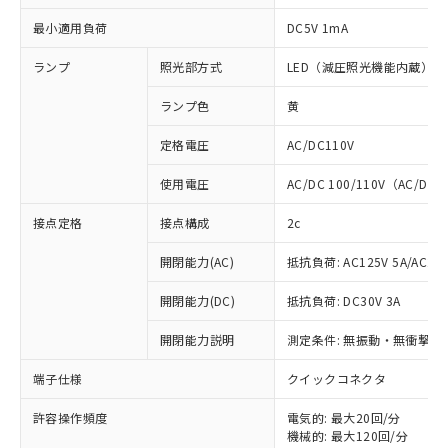
最小適用負荷
DC5V 1mA
ランプ
照光部方式
LED（減圧照光機能内蔵）
ランプ色
黄
定格電圧
AC/DC110V
使用電圧
AC/DC 100/110V（AC/DC 
接点定格
接点構成
2c
開閉能力(AC)
抵抗負荷: AC125V 5A/AC250
開閉能力(DC)
抵抗負荷: DC30V 3A
開閉能力説明
測定条件: 無振動・無衝撃状態
※1 対応状況
端子仕様
クイックコネクタ
対応済み：EU RoHS指令（10物質）の
許容操作頻度
電気的: 最大20回/分
非含有に対応した製品が提供可能な商品で
機械的: 最大120回/分