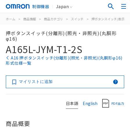
制御機器
Japan
ホーム
>
商品情報
>
商品カテゴリ
>
スイッチ
>
押ボタンスイッチ/表示灯
押ボタンスイッチ(分離形)(照光・非照光)(丸胴形
φ16)
A165L-JYM-T1-2S
A16 押ボタンスイッチ(分離形)(照光・非照光)(丸胴形φ16)
形式仕様一覧
マイリストに追加
日本語
English
PDF出力
商品概要