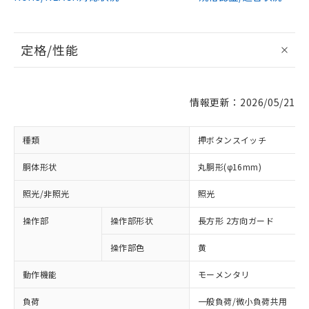
定格/性能
情報更新：2026/05/21
種類
押ボタンスイッチ
胴体形状
丸胴形(φ16mm)
照光/非照光
照光
操作部
操作部形状
長方形 2方向ガード
操作部色
黄
動作機能
モーメンタリ
負荷
一般負荷/微小負荷共用