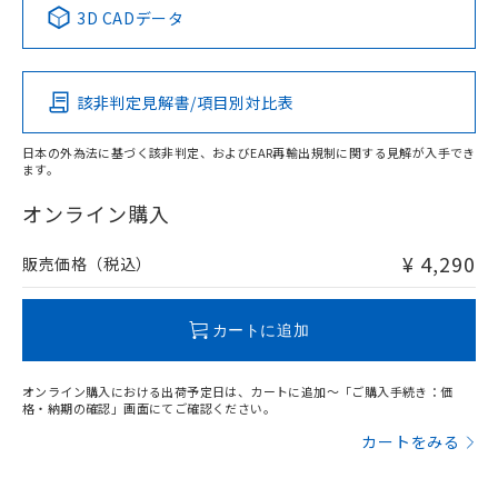
中国 RoHS表
※1 ※2
3D CADデータ
この製品の規格認証/適合状況ページへ
Pb
Hg
Cd
Cr(VI)
その他の認証はこちらのページからご検索ください
該非判定見解書/項目別対比表
X
O
O
O
日本の外為法に基づく該非判定、およびEAR再輸出規制に関する見解が入手でき
ます。
"対応済み"や非含有の記載がされた商品であっても、流通
在庫等で未対応品が混在する可能性があります。
オンライン購入
非含有品が必要な際は、弊社営業部門もしくは販売店へお
問い合わせください。
¥ 4,290
販売価格（税込）
この製品のRoHS/REACH対応状況ページへ
カートに追加
オンライン購入における出荷予定日は、カートに追加～「ご購入手続き：価
格・納期の確認」画面にてご確認ください。
カートをみる