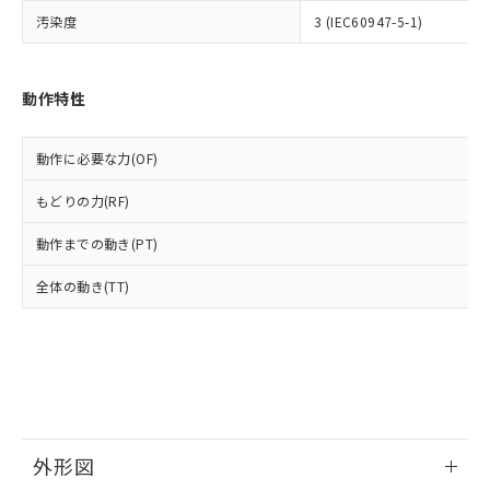
ルベンジル（BBP） 1000ppm以下、フタル酸ジブチル
全に破砕するなど、違法に輸出されな
DBP(フタル酸ジブチル) : 1000ppm、 DIBP(フタル酸ジ
様のお取引先、またはお客様担当のオ
（DBP） 1000ppm以下、フタル酸ジイソブチル
汚染度
3 (IEC60947-5-1)
イソブチル) : 1000ppm、 BBP(フタル酸ブチルベンジ
△
一定数には満たないが在庫あり
いよう必要な手段を講じます。
ムロン制御機器販売店・当社販売員に
(DIBP) 1000ppm以下
ル) : 1000ppm、
当社は貴社製品を、核兵器、ミサイ
但し、RoHS指令で産業用監視および制御機器に対する
DEHP(フタル酸ビス(2-エチルヘキシル)) : 1000ppm
ご相談ください。
適用除外項目は除く。
ル、化学兵器、生物兵器またはその他
－
在庫なし(最新の在庫状況につ
オムロン制御機器販売店や当社販売拠
フタル酸エステル類の４物質については閾値を超える意
武器並びにこれらの製造装置等に一切
動作特性
いては、お客様のお取引先、ま
図的な使用がないことを確認しています。
点は「
販売ネットワーク
」をご確認
※2 環境保護使用期限
使用いたしません。
たはお客様担当のオムロン制御
ください。
当社は、貴社製品を第三者に販売する
機器販売店・当社販売員にご確
在庫状況および標準価格結果を当社の
動作に必要な力(OF)
※2 対応予定月
「ｅ」：有害物質（10物質）のすべてが基
場合は、上記1、2および3の内容を当
認ください)
事前の承諾なく第三者に漏洩または開
準値以下であることを示します。
該第三者に通知します。また当社は、
示しないようお願いします。
もどりの力(RF)
部品在庫の切り替え状況などにより、予定
「10」：通常の使用状況下において有害物
販売先および販売に係わる関係者が違
マイパーツ機能（部品リスト作成サー
空
受注生産機種、また在庫状況の
月が前後することがあります。
質が外部に漏えいし、環境に深刻な影響を
法に輸出するおそれがある場合は、取
ビス）をご利用いただくには、I-Web
動作までの動き(PT)
白
情報を公開していない機種
及ぼさない年数を意味します。
り引きをいたしません。
メンバーズにご登録されている必要が
「－」：未確認です。当社販売部門へお問
全体の動き(TT)
あります。
い合わせください。
お客様が当ウェブサイト上で当社にご
※3 非含有証明書ダウンロード
登録された部品リストについて、当社
および当社の共同利用者が、当社の製
下記の非含有証明書をダウンロードするこ
品・サービスに関するお客様との取
とができます。
合意する
キャンセル
引・商談に必要な範囲で利用すること
をご了承ください。
EU RoHS指令（10物質）の非含有証明書
※当社の共同利用者とは、
"個人情報
外形図
51物質の非含有証明書（当社基準）
の共同利用に関して"
の「1.共同利
※本証明書は発行日時点で非含有を証明す