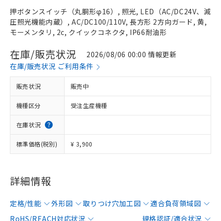
押ボタンスイッチ（丸胴形φ16）, 照光, LED（AC/DC24V、減
圧照光機能内蔵）, AC/DC100/110V, 長方形 2方向ガード, 黄,
モーメンタリ, 2c, クイックコネクタ, IP66耐油形
在庫/販売状況
2026/08/06 00:00 情報更新
在庫/販売状況 ご利用条件
販売状況
販売中
機種区分
受注生産機種
在庫状況
標準価格(税別)
¥ 3,900
詳細情報
定格/性能
外形図
取りつけ穴加工図
適合負荷領域図
RoHS/REACH対応状況
規格認証/適合状況