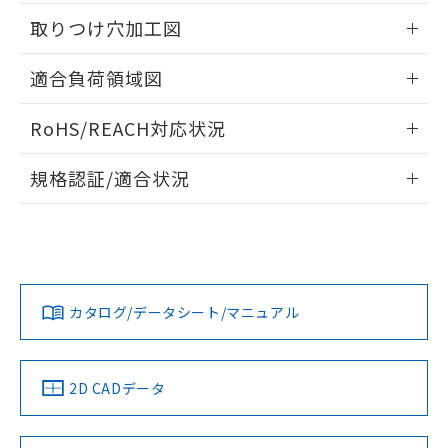
用者の範囲」に記載されている法人を
情報更新：2026/05/21
るもので、過去に遡って非含有を証明する
取りつけ穴加工図
指します。
ものではありません。
また、RoHS指令のフタル酸エステル類４
情報更新：2026/05/21
適合負荷領域図
物質の対応では、対応完了までの期間は出
荷製品に未対応品が混在することから備考
情報更新：2026/05/21
欄に対応日を記載しておりました。
RoHS/REACH対応状況
既に当社にて対応品への在庫切替を完了
情報更新：2026/7/29
していることから、特段のことがない限
規格認証/適合状況
り、2022年1月12日より割愛しておりま
す。
EU RoHS
注意事項・凡例
UL認証
CSA認証
CEマーキング
No
No
Yes
対応状況
対応予定月
※1
※2
カタログ/データシート/マニュアル
対応済み
LR型式承認
DNV型式承認
BV型式承認
KR型式承
（イギリス
（ノルウェー
（フランス
（韓国
船舶規格）
船舶規格）
船舶規格）
船舶規格
中国 RoHS
注意事項・凡例
2D CADデータ
No
No
No
No