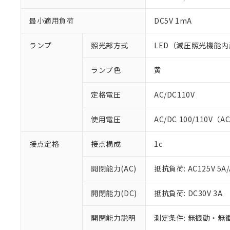
最小適用負荷
DC5V 1mA
ランプ
照光部方式
LED（減圧照光機能内
ランプ色
黄
定格電圧
AC/DC110V
使用電圧
AC/DC 100/110V（A
※1 対応状況
接点定格
接点構成
1c
対応済み：EU
対応予定：EU R
開閉能力(AC)
抵抗負荷: AC125V 5A/
対応予定なし：EU
調査・確認中：EU
ご利用条件
非該当品：ライセ
開閉能力(DC)
抵抗負荷: DC30V 3A
※1 中国RoHS
仕入先様の事情に
があります。
以下の条件をお読
開閉能力説明
測定条件: 無振動・無衝
「○」：最大均質