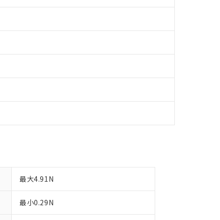
備考欄に対応日を記載しておりました。
品への在庫切替を完了していることから、特段のことがない限り、20
す。
最大4.91N
最小0.29N