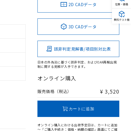
2D CADデータ
在庫・価格
無料テスト機
3D CADデータ
該非判定見解書/項目別対比表
日本の外為法に基づく該非判定、およびEAR再輸出規
制に関する見解が入手できます。
オンライン購入
¥ 3,520
販売価格（税込）
カートに追加
オンライン購入における出荷予定日は、カートに追加
～「ご購入手続き：価格・納期の確認」画面にてご確