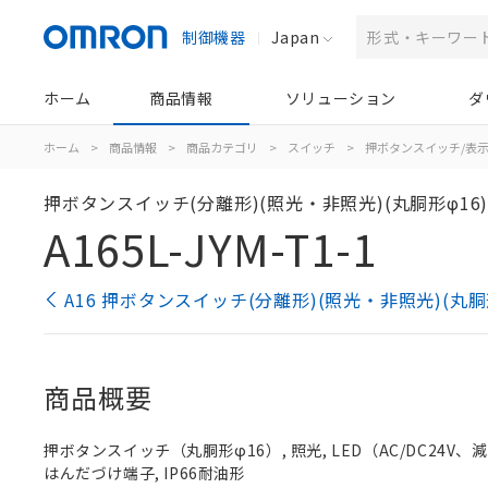
制御機器
Japan
ホーム
商品情報
ソリューション
ダ
ホーム
>
商品情報
>
商品カテゴリ
>
スイッチ
>
押ボタンスイッチ/表
押ボタンスイッチ(分離形)(照光・非照光)(丸胴形φ16
A165L-JYM-T1-1
A16 押ボタンスイッチ(分離形)(照光・非照光)(丸胴
商品概要
押ボタンスイッチ（丸胴形φ16）, 照光, LED（AC/DC24V、減圧照
はんだづけ端子, IP66耐油形