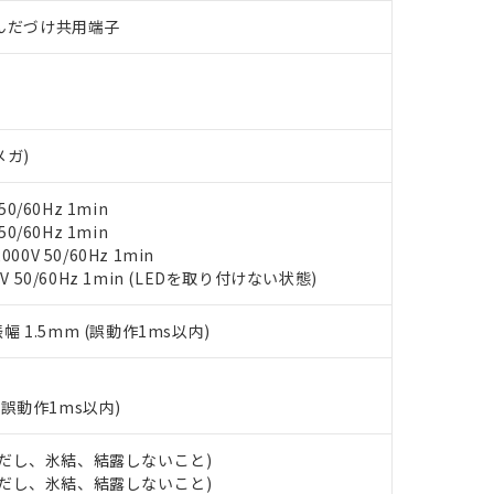
材料含有率が中国RoHSの基準値を超えていることを示します。
、当社制御機器事業取扱商品の当社在庫状況および標準価格(税抜)
ら貴社製品のうち、外国為替および外国貿易法に定める商品（以下｢
質）：
す。当社販売部門へお問い合わせください。
)/はんだづけ共用端子
 水銀(Hg) 1000ppm以下、 カドミウム(Cd) 100ppm以下、
たは国外への提供する場合は、日本国政府の輸出許可(または役務取
000ppm以下、ポリ臭化ビフェニル類(PBB) 1000ppm以下、ポリ臭化ジフェニルエーテル類(P
事業取扱商品の中には、本サービスの対象外となる商品もあること
手続きをとります。
キシル) (DEHP)(別名：DOP) 1000ppm以下、フタル酸ブチルベンジル（BBP） 100
(GB/T26572)：
以下、フタル酸ジイソブチル (DIBP) 1000ppm以下
び標準価格照会結果は、記載している更新日時点での社内データに
物を破棄する場合は、完全に破砕するなど、違法に輸出されないよ
(水銀) : 1000ppm、 Cd(カドミウム) : 100ppm、
業用監視および制御機器に対する適用除外項目は除く。
覧された時点での実際の在庫および標準価格とは異なる場合がある
1000ppm、 PBBs(ポリ臭化ビフェニル類) : 1000ppm、 PBDEs(ポリ臭化ジフェニルエーテル類
物質については閾値を超える意図的な使用がないことを確認しています。
上の在庫あり
 1000ppm、 DIBP(フタル酸ジイソブチル) : 1000ppm、 BBP(フタル酸ブチルベンジル) :
品を、核兵器、ミサイル、化学兵器、生物兵器またはその他武器並
チルヘキシル)) : 1000ppm
況および標準価格はお客様のお取引先、またはお客様担当のオムロ
用いたしません。
メガ)
ご相談ください。
は満たないが在庫あり
製品を第三者に販売する場合は、上記1、2および3の内容を当該第
機器販売店や当社販売拠点は「
販売ネットワーク
」をご確認くだ
販売先および販売に係わる関係者が違法に輸出するおそれがある場
用期限
0/60Hz 1min
び標準価格結果を当社の事前の承諾なく第三者に漏洩または開示し
え状況などにより、予定月が前後することがあります。
(最新の在庫状況については、お客様のお取引先、またはお客様担当
0/60Hz 1min
（10物質）のすべてが基準値以下であることを示します。
店・当社販売員にご確認ください)
0V 50/60Hz 1min
能（部品リスト作成サービス）をご利用いただくには、I-Webメン
使用状況下において有害物質が外部に漏えいし、環境に深刻な影響を
V 50/60Hz 1min (LEDを取り付けない状態)
あります。
機種、また在庫状況の情報を公開していない機種
ェブサイト上で当社にご登録された部品リストについて、当社およ
書ダウンロード
す。当社販売部門へお問い合わせください。
振幅 1.5mm (誤動作1ms以内)
品・サービスに関するお客様との取引・商談に必要な範囲で利用す
合意する
キャンセル
書をダウンロードすることができます。
利用者とは、
"個人情報の共同利用に関して"
の「1.共同利用者の
します。
10物質）の非含有証明書
(誤動作1ms以内)
明書（当社基準）
日時点で非含有を証明するもので、過去に遡って非含有を証明するも
 (ただし、氷結、結露しないこと)
令のフタル酸エステル類４物質の対応では、対応完了までの期間は出
 (ただし、氷結、結露しないこと)