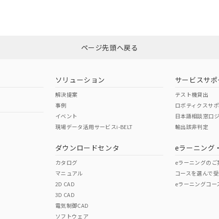
CCC認証
電波法
Yes
N/A
非含有証明書
※3
ページ先頭へ戻る
ダウンロードはこちら
型式承認
NK型式承認
ABS型式承認
韓国
（日本
（アメリカ
ソリューション
サービスサポ
舶規格）
船舶規格）
船舶規格）
解決提案
テスト機貸出
事例
ロボティクスサ
No
No
イベント
日本語相談窓口
現場データ活用サービスi-BELT
輸出該非判定
I)
PBBs
PBDEs
DBP
ダウンロードセンタ
eラーニング
この製品の規格認証/適合
その他の認証はこちらのページからご
カタログ
eラーニングのご
マニュアル
コースを選んで受
O
O
O
2D CAD
eラーニングコー
3D CAD
電気制御CAD
在庫等で未対応品が混在する可能性があります。
ソフトウェア