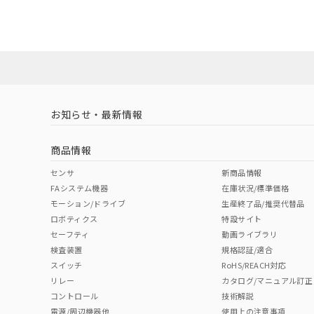
UL認証
CSA認証
CEマーキング
No
No
Yes
対応状況
対応予定月
※1
※2
対応済み
LR型式承認
DNV型式承認
BV型式承認
KR
（イギリス
（ノルウェー
（フランス
（
お知らせ・最新情報
中国 RoHS
注意事項・凡例
船舶規格）
船舶規格）
船舶規格）
船
商品情報
No
No
No
No
中国 RoHS表
※1 ※2
センサ
新商品情報
FAシステム機器
在庫状況/標準価格
Pb
Hg
Cd
Cr(V
モーション/ドライブ
生産終了品/推奨代替品
ロボティクス
特設サイト
セーフティ
動画ライブラリ
検査装置
規格認証/適合
X
O
O
O
スイッチ
RoHS/REACH対応
リレー
カタログ/マニュアル訂正
コントロール
技術解説
"対応済み"や非含有の記載がされた商品であっても、流通
電源/周辺機器他
使用上の注意事項