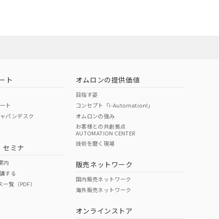
ート
オムロンの提供価値
目指す姿
ポート
コンセプト「i-Automation!」
ジャパンデスク
オムロンの強み
お客様との共創拠点
AUTOMATION CENTER
DIBP
BBP
DEHP
環境保護
技術を磨く現場
・セミナ
状況ページへ
使用期限
検索ください
案内
販売ネットワーク
講する
O
O
O
10
国内販売ネットワーク
ス一覧（PDF）
海外販売ネットワーク
オンラインストア