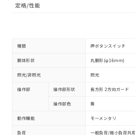
定格/性能
種類
押ボタンスイッチ
胴体形状
丸胴形(φ16mm)
照光/非照光
照光
操作部
操作部形状
長方形 2方向ガード
操作部色
黄
動作機能
モーメンタリ
負荷
一般負荷/微小負荷共