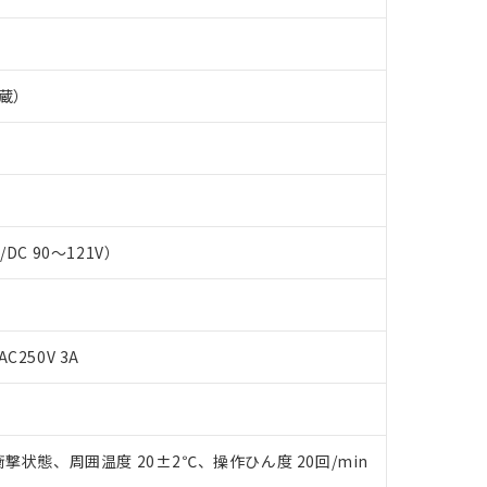
蔵）
C/DC 90～121V）
 RoHS指令（10物質）の非含有に対応した製品が提供可能な商品です
oHS指令（10物質）の非含有に対応した製品に切り替える予定のある
AC250V 3A
 RoHS指令（10物質）の非含有に非対応の商品で、対応品を出す予
 RoHS指令（10物質）の非含有の対応状況を調査中または確認中の
ンス料など無形物で、有害物質有無と関係のない商品です。
○×表
より、非含有部品としていたものが、含有品と判明した場合などやむ
みいただき、同意のうえご利用ください。
撃状態、周囲温度 20±2℃、操作ひん度 20回/min
材料含有率が中国RoHSの基準値以下であることを示します。