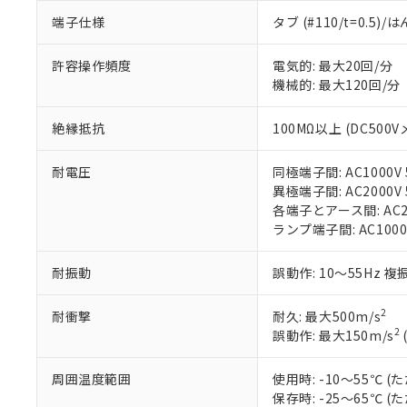
「×」：最大均質
本サービスは
当社は、これ
*EU RoHS指令（10物
「－」：未確認で
端子仕様
タブ (#110/t=0.5
鉛(Pb) 1000ppm以下、
くものです。
う）を輸出ま
記
説明
六価クロム(Cr(Ⅵ)) 1
当社制御機器
などの必要な
フタル酸ビス(2-エチルヘ
号
*中国RoHS10物質の基準値 
許容操作頻度
電気的: 最大20回/分
ル（DBP） 1000ppm
在庫状況およ
当社は規制貨
Pb(鉛) :1000ppm、 Hg
但し、RoHS指令で産
機械的: 最大120回/分
のであり、閲
ます。
Cr(Ⅵ)(六価クロム) : 
フタル酸エステル類の４
○
一定数以
DBP(フタル酸ジブチル) :
い。
当社は貴社製
DEHP(フタル酸ビス(2-エ
正式な納期状
置等に一切使
絶縁抵抗
100MΩ以上 (DC500V
当社販売員に
※2 対応予定月
△
一定数に
当社は、貴社
オムロン制御
また当社は、
※2 環境保護使
耐電圧
同極端子間: AC1000V 5
在庫状況およ
部品在庫の切り替
たしません。
－
在庫なし
異極端子間: AC2000V 5
す。
「ｅ」：有害物質
機器販売
各端子とアース間: AC200
マイパーツ機
「10」：通常の
ランプ端子間: AC1000
ている必要が
味します。
空
受注生産
お客様が当ウ
※3 非含有証明
「－」：未確認で
白
耐振動
誤動作: 10～55Hz 複
が、当社の製
さい。
下記の非含有証明
※当社の共同
2
耐衝撃
耐久: 最大500m/s
いる法人を指
2
誤動作: 最大150m/s
EU RoHS指令（
51物質の非含有証
※本証明書は発行
周囲温度範囲
使用時: -10～55℃
また、RoHS指
保存時: -25～65℃