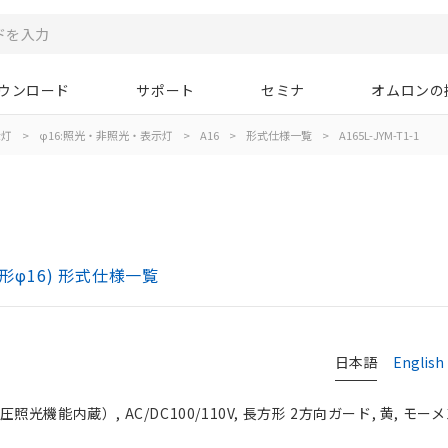
ウンロード
サポート
セミナ
オムロンの
示灯
>
φ16:照光・非照光・表示灯
>
A16
>
形式仕様一覧
>
A165L-JYM-T1-1
)
形φ16) 形式仕様一覧
日本語
English
光機能内蔵）, AC/DC100/110V, 長方形 2方向ガード, 黄, モーメン