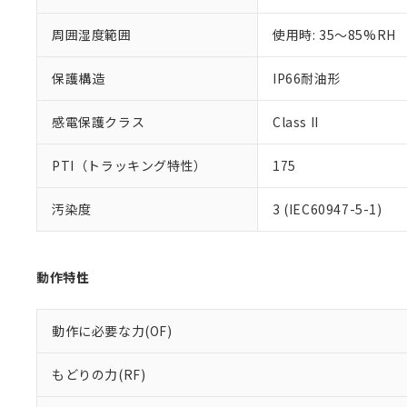
混在することから
既に当社にて対応
周囲湿度範囲
使用時: 35～85%RH
り割愛しておりま
保護構造
IP66耐油形
感電保護クラス
Class II
PTI（トラッキング特性）
175
汚染度
3 (IEC60947-5-1)
動作特性
動作に必要な力(OF)
もどりの力(RF)