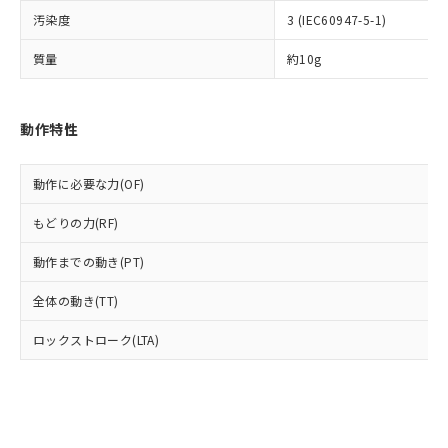
ル) (DEHP)(別名：DOP) 1000ppm以下、フタル酸ブチ
正式な納期状況および標準価格はお客
ル類) : 1000ppm、
ルベンジル（BBP） 1000ppm以下、フタル酸ジブチル
全に破砕するなど、違法に輸出されな
DBP(フタル酸ジブチル) : 1000ppm、 DIBP(フタル酸ジ
汚染度
3 (IEC60947-5-1)
様のお取引先、またはお客様担当のオ
（DBP） 1000ppm以下、フタル酸ジイソブチル
イソブチル) : 1000ppm、 BBP(フタル酸ブチルベンジ
△
一定数には満たないが在庫あり
いよう必要な手段を講じます。
ムロン制御機器販売店・当社販売員に
(DIBP) 1000ppm以下
ル) : 1000ppm、
質量
約10g
当社は貴社製品を、核兵器、ミサイ
但し、RoHS指令で産業用監視および制御機器に対する
DEHP(フタル酸ビス(2-エチルヘキシル)) : 1000ppm
ご相談ください。
適用除外項目は除く。
ル、化学兵器、生物兵器またはその他
－
在庫なし(最新の在庫状況につ
オムロン制御機器販売店や当社販売拠
フタル酸エステル類の４物質については閾値を超える意
武器並びにこれらの製造装置等に一切
いては、お客様のお取引先、ま
図的な使用がないことを確認しています。
点は「
販売ネットワーク
」をご確認
※2 環境保護使用期限
使用いたしません。
たはお客様担当のオムロン制御
動作特性
ください。
当社は、貴社製品を第三者に販売する
機器販売店・当社販売員にご確
在庫状況および標準価格結果を当社の
※2 対応予定月
「ｅ」：有害物質（10物質）のすべてが基
場合は、上記1、2および3の内容を当
認ください)
事前の承諾なく第三者に漏洩または開
準値以下であることを示します。
動作に必要な力(OF)
該第三者に通知します。また当社は、
示しないようお願いします。
部品在庫の切り替え状況などにより、予定
「10」：通常の使用状況下において有害物
販売先および販売に係わる関係者が違
マイパーツ機能（部品リスト作成サー
空
受注生産機種、また在庫状況の
もどりの力(RF)
月が前後することがあります。
質が外部に漏えいし、環境に深刻な影響を
法に輸出するおそれがある場合は、取
ビス）をご利用いただくには、I-Web
白
情報を公開していない機種
及ぼさない年数を意味します。
り引きをいたしません。
メンバーズにご登録されている必要が
動作までの動き(PT)
「－」：未確認です。当社販売部門へお問
あります。
い合わせください。
お客様が当ウェブサイト上で当社にご
全体の動き(TT)
※3 非含有証明書ダウンロード
登録された部品リストについて、当社
および当社の共同利用者が、当社の製
ロックストローク(LTA)
下記の非含有証明書をダウンロードするこ
品・サービスに関するお客様との取
とができます。
合意する
キャンセル
引・商談に必要な範囲で利用すること
をご了承ください。
EU RoHS指令（10物質）の非含有証明書
※当社の共同利用者とは、
"個人情報
51物質の非含有証明書（当社基準）
の共同利用に関して"
の「1.共同利