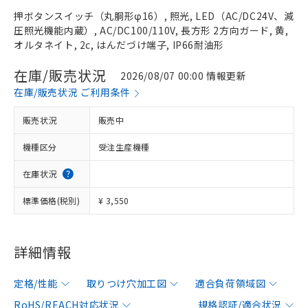
押ボタンスイッチ（丸胴形φ16）, 照光, LED（AC/DC24V、減
圧照光機能内蔵）, AC/DC100/110V, 長方形 2方向ガード, 黄,
オルタネイト, 2c, はんだづけ端子, IP66耐油形
在庫/販売状況
2026/08/07 00:00 情報更新
在庫/販売状況 ご利用条件
販売状況
販売中
機種区分
受注生産機種
在庫状況
標準価格(税別)
¥ 3,550
詳細情報
定格/性能
取りつけ穴加工図
適合負荷領域図
RoHS/REACH対応状況
規格認証/適合状況