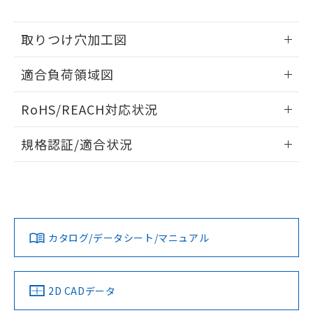
※本証明書は発行日時点で非含有を証明す
用者の範囲」に記載されている法人を
るもので、過去に遡って非含有を証明する
指します。
ものではありません。
取りつけ穴加工図
また、RoHS指令のフタル酸エステル類４
情報更新：2026/05/21
物質の対応では、対応完了までの期間は出
適合負荷領域図
荷製品に未対応品が混在することから備考
欄に対応日を記載しておりました。
情報更新：2026/05/21
RoHS/REACH対応状況
既に当社にて対応品への在庫切替を完了
していることから、特段のことがない限
情報更新：2026/7/29
り、2022年1月12日より割愛しておりま
規格認証/適合状況
す。
EU RoHS
注意事項・凡例
UL認証
CSA認証
CEマーキング
No
No
Yes
対応状況
対応予定月
※1
※2
カタログ/データシート/マニュアル
対応済み
LR型式承認
DNV型式承認
BV型式承認
KR型式承
（イギリス
（ノルウェー
（フランス
（韓国
船舶規格）
船舶規格）
船舶規格）
船舶規格
中国 RoHS
注意事項・凡例
2D CADデータ
No
No
No
No