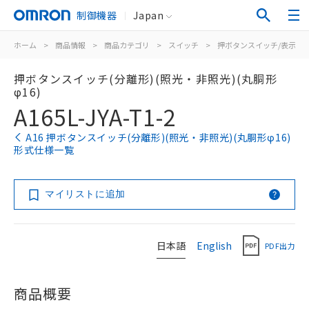
制御機器
Japan
ホーム
>
商品情報
>
商品カテゴリ
>
スイッチ
>
押ボタンスイッチ/表示灯
押ボタンスイッチ(分離形)(照光・非照光)(丸胴形
φ16)
A165L-JYA-T1-2
A16 押ボタンスイッチ(分離形)(照光・非照光)(丸胴形φ16)
形式仕様一覧
マイリストに追加
日本語
English
PDF出力
商品概要