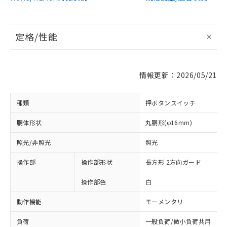
定格/性能
情報更新：2026/05/21
種類
押ボタンスイッチ
胴体形状
丸胴形(φ16mm)
照光/非照光
照光
操作部
操作部形状
長方形 2方向ガード
操作部色
白
動作機能
モーメンタリ
負荷
一般負荷/微小負荷共用