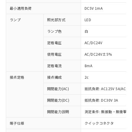
最小適用負荷
DC5V 1mA
ランプ
照光部方式
LED
ランプ色
白
定格電圧
AC/DC24V
使用電圧
AC/DC24V±5%
定格電流
8mA
接点定格
接点構成
2c
開閉能力(AC)
抵抗負荷: AC125V 5A/AC250
開閉能力(DC)
抵抗負荷: DC30V 3A
開閉能力説明
測定条件: 無振動・無衝撃状態
※1 対応状況
端子仕様
クイックコネクタ
対応済み：EU RoHS指令（10物質）の