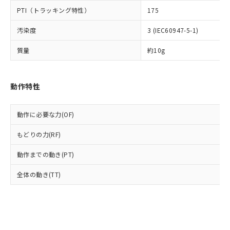
とります。
了承ください。
(PBDE) 1000ppm以下、フタル酸ビス(2-エチルヘキシ
○
一定数以上の在庫あり
ニル類) : 1000ppm、 PBDEs(ポリ臭化ジフェニルエーテ
PTI（トラッキング特性）
175
当社は規制貨物を破棄する場合は、完
ル) (DEHP)(別名：DOP) 1000ppm以下、フタル酸ブチ
正式な納期状況および標準価格はお客
ル類) : 1000ppm、
ルベンジル（BBP） 1000ppm以下、フタル酸ジブチル
全に破砕するなど、違法に輸出されな
DBP(フタル酸ジブチル) : 1000ppm、 DIBP(フタル酸ジ
様のお取引先、またはお客様担当のオ
（DBP） 1000ppm以下、フタル酸ジイソブチル
汚染度
3 (IEC60947-5-1)
イソブチル) : 1000ppm、 BBP(フタル酸ブチルベンジ
△
一定数には満たないが在庫あり
いよう必要な手段を講じます。
ムロン制御機器販売店・当社販売員に
(DIBP) 1000ppm以下
ル) : 1000ppm、
当社は貴社製品を、核兵器、ミサイ
但し、RoHS指令で産業用監視および制御機器に対する
DEHP(フタル酸ビス(2-エチルヘキシル)) : 1000ppm
ご相談ください。
質量
約10g
適用除外項目は除く。
ル、化学兵器、生物兵器またはその他
－
在庫なし(最新の在庫状況につ
オムロン制御機器販売店や当社販売拠
フタル酸エステル類の４物質については閾値を超える意
武器並びにこれらの製造装置等に一切
いては、お客様のお取引先、ま
図的な使用がないことを確認しています。
点は「
販売ネットワーク
」をご確認
※2 環境保護使用期限
使用いたしません。
たはお客様担当のオムロン制御
ください。
動作特性
当社は、貴社製品を第三者に販売する
機器販売店・当社販売員にご確
在庫状況および標準価格結果を当社の
※2 対応予定月
「ｅ」：有害物質（10物質）のすべてが基
場合は、上記1、2および3の内容を当
認ください)
事前の承諾なく第三者に漏洩または開
準値以下であることを示します。
該第三者に通知します。また当社は、
示しないようお願いします。
動作に必要な力(OF)
部品在庫の切り替え状況などにより、予定
「10」：通常の使用状況下において有害物
販売先および販売に係わる関係者が違
マイパーツ機能（部品リスト作成サー
空
受注生産機種、また在庫状況の
月が前後することがあります。
質が外部に漏えいし、環境に深刻な影響を
法に輸出するおそれがある場合は、取
ビス）をご利用いただくには、I-Web
もどりの力(RF)
白
情報を公開していない機種
及ぼさない年数を意味します。
り引きをいたしません。
メンバーズにご登録されている必要が
「－」：未確認です。当社販売部門へお問
動作までの動き(PT)
あります。
い合わせください。
お客様が当ウェブサイト上で当社にご
※3 非含有証明書ダウンロード
全体の動き(TT)
登録された部品リストについて、当社
および当社の共同利用者が、当社の製
下記の非含有証明書をダウンロードするこ
品・サービスに関するお客様との取
とができます。
合意する
キャンセル
引・商談に必要な範囲で利用すること
をご了承ください。
EU RoHS指令（10物質）の非含有証明書