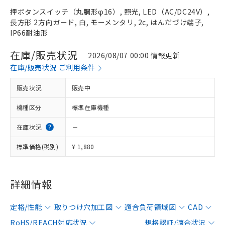
押ボタンスイッチ（丸胴形φ16）, 照光, LED（AC/DC24V）,
長方形 2方向ガード, 白, モーメンタリ, 2c, はんだづけ端子,
IP66耐油形
在庫/販売状況
2026/08/07 00:00 情報更新
在庫/販売状況 ご利用条件
販売状況
販売中
機種区分
標準在庫機種
在庫状況
－
標準価格(税別)
¥ 1,880
詳細情報
定格/性能
取りつけ穴加工図
適合負荷領域図
CAD
RoHS/REACH対応状況
規格認証/適合状況