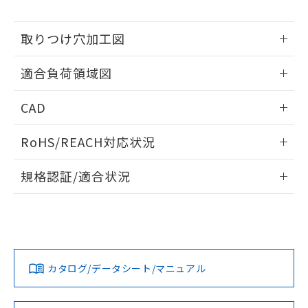
※当社の共同利用者とは、
"個人情報
51物質の非含有証明書（当社基準）
の共同利用に関して"
の「1.共同利
※本証明書は発行日時点で非含有を証明す
用者の範囲」に記載されている法人を
取りつけ穴加工図
るもので、過去に遡って非含有を証明する
指します。
ものではありません。
情報更新：2026/05/21
また、RoHS指令のフタル酸エステル類４
適合負荷領域図
物質の対応では、対応完了までの期間は出
荷製品に未対応品が混在することから備考
情報更新：2026/05/21
CAD
欄に対応日を記載しておりました。
既に当社にて対応品への在庫切替を完了
ログイン/会員登録いただくと、CADデータをダウンロー
RoHS/REACH対応状況
していることから、特段のことがない限
ドすることができます。
り、2022年1月12日より割愛しておりま
情報更新：2026/7/29
す。
規格認証/適合状況
ログイン/会員登録
EU RoHS
注意事項・凡例
UL認証
CSA認証
CEマーキング
No
No
Yes
対応状況
対応予定月
※1
※2
ダウンロードデータをご利用いただく前に、以下を必ずお読
みください。
カタログ/データシート/マニュアル
対応済み
ソフトウェアの使用条件
LR型式承認
DNV型式承認
BV型式承認
KR型式承
（イギリス
（ノルウェー
（フランス
（韓国