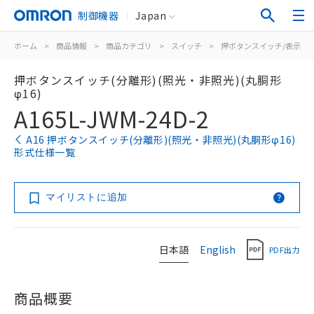
制御機器
Japan
ホーム
>
商品情報
>
商品カテゴリ
>
スイッチ
>
押ボタンスイッチ/表示灯
押ボタンスイッチ(分離形)(照光・非照光)(丸胴形
φ16)
A165L-JWM-24D-2
A16 押ボタンスイッチ(分離形)(照光・非照光)(丸胴形φ16)
形式仕様一覧
マイリストに追加
日本語
English
PDF出力
商品概要