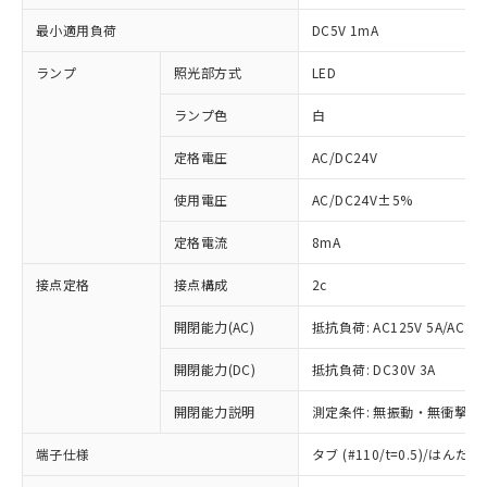
最小適用負荷
DC5V 1mA
ランプ
照光部方式
LED
ランプ色
白
定格電圧
AC/DC24V
使用電圧
AC/DC24V±5%
定格電流
8mA
接点定格
接点構成
2c
開閉能力(AC)
抵抗負荷: AC125V 5A/AC250
開閉能力(DC)
抵抗負荷: DC30V 3A
開閉能力説明
測定条件: 無振動・無衝撃状態
※1 対応状況
端子仕様
タブ (#110/t=0.5)/はん