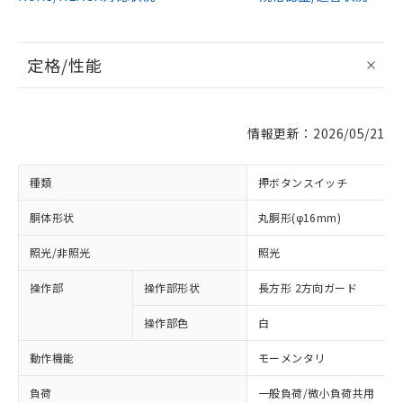
定格/性能
情報更新：2026/05/21
種類
押ボタンスイッチ
胴体形状
丸胴形(φ16mm)
照光/非照光
照光
操作部
操作部形状
長方形 2方向ガード
操作部色
白
動作機能
モーメンタリ
負荷
一般負荷/微小負荷共用