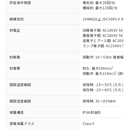
対応済み：EU RoHS指令（10物質）の
許容操作頻度
電気的: 最大20回/分
非含有に対応した製品が提供可能な商品で
機械的: 最大120回/分
す。
絶縁抵抗
100MΩ以上 (DC500Vメガ)
対応予定：EU RoHS指令（10物質）の非含
ご利用条件
有に対応した製品に切り替える予定のある
耐電圧
同極端子間: AC1000V 50/60
商品です。
異極端子間: AC2000V 50/60
対応予定なし：EU RoHS指令（10物質）の
各端子とアース間: AC2000V 5
以下の条件をお読みいただき、同意のうえ
非含有に非対応の商品で、対応品を出す予
ランプ端子間: AC1000V 50
ご利用ください。
定はありません。
調査・確認中：EU RoHS指令（10物質）の
耐振動
誤動作: 10～55Hz 複振幅 1
本サービスは、当社制御機器事業取扱
※1 中国RoHS○×表
非含有の対応状況を調査中または確認中の
商品の当社在庫状況および標準価格
商品です。
2
耐衝撃
耐久: 最大500m/s
(税抜)を提供させていただくもので
「○」：最大均質材料含有率が中国RoHSの
2
誤動作: 最大150m/s
(誤動作
非該当品：ライセンス料など無形物で、有
す。
基準値以下であることを示します。
害物質有無と関係のない商品です。
当社制御機器事業取扱商品の中には、
周囲温度範囲
使用時: -10～55℃ (ただ
「×」：最大均質材料含有率が中国RoHSの
仕入先様の事情により、非含有部品として
本サービスの対象外となる商品もある
保存時: -25～65℃ (ただ
基準値を超えていることを示します。
いたものが、含有品と判明した場合などや
当社は、これら貴社製品のうち、外国
ことをご了承ください。
「－」：未確認です。当社販売部門へお問
むを得ず変更することがあります。
為替および外国貿易法に定める商品
在庫状況および標準価格照会結果は、
周囲湿度範囲
使用時: 35～85%RH
い合わせください。
（以下｢規制貨物等」という）を輸出
記載している更新日時点での社内デー
*EU RoHS指令（10物質）：
または国外への提供する場合は、日本
保護構造
IP66耐油形
記
タに基づき作成されるものであり、閲
説明
鉛(Pb) 1000ppm以下、 水銀(Hg) 1000ppm以下、 カド
*中国RoHS10物質の基準値 (GB/T26572)：
国政府の輸出許可(または役務取引許
号
覧された時点での実際の在庫および標
ミウム(Cd) 100ppm以下、
Pb(鉛) :1000ppm、 Hg(水銀) : 1000ppm、 Cd(カドミウ
可)を取得するなどの必要な手続きを
感電保護クラス
Class II
六価クロム(Cr(Ⅵ)) 1000ppm以下、ポリ臭化ビフェニル
ム) : 100ppm、
準価格とは異なる場合があることをご
類(PBB) 1000ppm以下、ポリ臭化ジフェニルエーテル類
Cr(Ⅵ)(六価クロム) : 1000ppm、 PBBs(ポリ臭化ビフェ