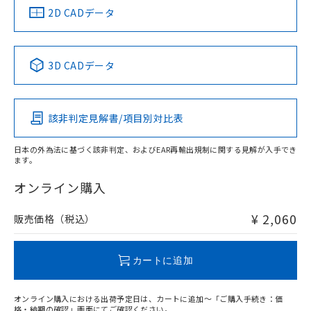
船舶規格）
船舶規格）
船舶規格）
船舶規格
中国 RoHS
注意事項・凡例
2D CADデータ
No
No
No
No
中国 RoHS表
※1 ※2
3D CADデータ
この製品の規格認証/適合状況ページへ
Pb
Hg
Cd
Cr(VI)
その他の認証はこちらのページからご検索ください
該非判定見解書/項目別対比表
O
O
O
O
日本の外為法に基づく該非判定、およびEAR再輸出規制に関する見解が入手でき
ます。
"対応済み"や非含有の記載がされた商品であっても、流通
在庫等で未対応品が混在する可能性があります。
オンライン購入
非含有品が必要な際は、弊社営業部門もしくは販売店へお
問い合わせください。
¥ 2,060
販売価格（税込）
この製品のRoHS/REACH対応状況ページへ
カートに追加
オンライン購入における出荷予定日は、カートに追加～「ご購入手続き：価
格・納期の確認」画面にてご確認ください。