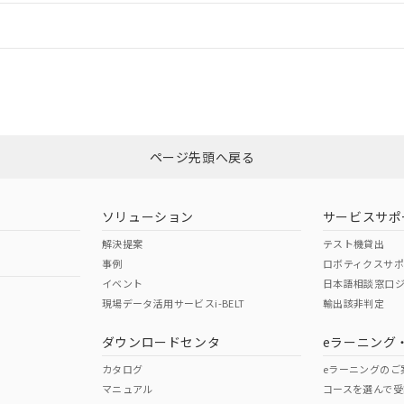
情報更新：
ログイン/会員登録
CCC認証
電波法
みください。
Yes
N/A
非含有証明書
※3
ページ先頭へ戻る
ダウンロードはこちら
型式承認
NK型式承認
ABS型式承認
韓国
（日本
（アメリカ
ソリューション
サービスサポ
舶規格）
船舶規格）
船舶規格）
解決提案
テスト機貸出
事例
ロボティクスサ
No
No
イベント
日本語相談窓口
現場データ活用サービスi-BELT
輸出該非判定
I)
PBBs
PBDEs
DBP
ダウンロードセンタ
eラーニング
この製品の規格認証/適合
その他の認証はこちらのページからご
カタログ
eラーニングのご
マニュアル
コースを選んで受
O
O
O