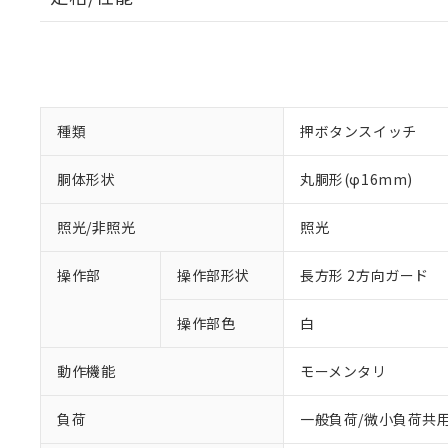
種類
押ボタンスイッチ
胴体形状
丸胴形(φ16mm)
照光/非照光
照光
操作部
操作部形状
長方形 2方向ガード
操作部色
白
動作機能
モーメンタリ
負荷
一般負荷/微小負荷共