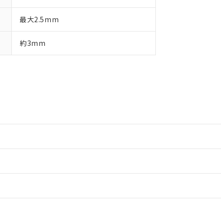
最大2.5mm
約3mm
情報更新：2
情報更新：2
ードすることができます。