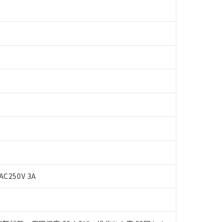
 RoHS指令（10物質）の非含有に対応した製品が提供可能な商品です
oHS指令（10物質）の非含有に対応した製品に切り替える予定のある
AC250V 3A
 RoHS指令（10物質）の非含有に非対応の商品で、対応品を出す予
 RoHS指令（10物質）の非含有の対応状況を調査中または確認中の
ンス料など無形物で、有害物質有無と関係のない商品です。
○×表
より、非含有部品としていたものが、含有品と判明した場合などやむ