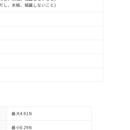
日時点で非含有を証明するもので、過去に遡って非含有を証明するも
 (ただし、氷結、結露しないこと)
令のフタル酸エステル類４物質の対応では、対応完了までの期間は出
備考欄に対応日を記載しておりました。
品への在庫切替を完了していることから、特段のことがない限り、20
す。
最大4.91N
最小0.29N