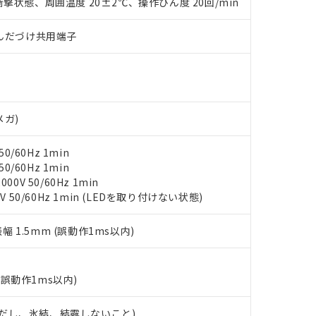
撃状態、周囲温度 20±2℃、操作ひん度 20回/min
みいただき、同意のうえご利用ください。
材料含有率が中国RoHSの基準値以下であることを示します。
材料含有率が中国RoHSの基準値を超えていることを示します。
、当社制御機器事業取扱商品の当社在庫状況および標準価格(税抜)
ら貴社製品のうち、外国為替および外国貿易法に定める商品（以下｢
質）：
)/はんだづけ共用端子
す。当社販売部門へお問い合わせください。
 水銀(Hg) 1000ppm以下、 カドミウム(Cd) 100ppm以下、
たは国外への提供する場合は、日本国政府の輸出許可(または役務取
000ppm以下、ポリ臭化ビフェニル類(PBB) 1000ppm以下、ポリ臭化ジフェニルエーテル類(P
事業取扱商品の中には、本サービスの対象外となる商品もあること
手続きをとります。
キシル) (DEHP)(別名：DOP) 1000ppm以下、フタル酸ブチルベンジル（BBP） 100
(GB/T26572)：
以下、フタル酸ジイソブチル (DIBP) 1000ppm以下
び標準価格照会結果は、記載している更新日時点での社内データに
物を破棄する場合は、完全に破砕するなど、違法に輸出されないよ
(水銀) : 1000ppm、 Cd(カドミウム) : 100ppm、
業用監視および制御機器に対する適用除外項目は除く。
覧された時点での実際の在庫および標準価格とは異なる場合がある
1000ppm、 PBBs(ポリ臭化ビフェニル類) : 1000ppm、 PBDEs(ポリ臭化ジフェニルエーテル類
物質については閾値を超える意図的な使用がないことを確認しています。
上の在庫あり
 1000ppm、 DIBP(フタル酸ジイソブチル) : 1000ppm、 BBP(フタル酸ブチルベンジル) :
品を、核兵器、ミサイル、化学兵器、生物兵器またはその他武器並
チルヘキシル)) : 1000ppm
メガ)
況および標準価格はお客様のお取引先、またはお客様担当のオムロ
用いたしません。
ご相談ください。
は満たないが在庫あり
製品を第三者に販売する場合は、上記1、2および3の内容を当該第
0/60Hz 1min
機器販売店や当社販売拠点は「
販売ネットワーク
」をご確認くだ
販売先および販売に係わる関係者が違法に輸出するおそれがある場
用期限
0/60Hz 1min
び標準価格結果を当社の事前の承諾なく第三者に漏洩または開示し
え状況などにより、予定月が前後することがあります。
(最新の在庫状況については、お客様のお取引先、またはお客様担当
0V 50/60Hz 1min
（10物質）のすべてが基準値以下であることを示します。
店・当社販売員にご確認ください)
V 50/60Hz 1min (LEDを取り付けない状態)
能（部品リスト作成サービス）をご利用いただくには、I-Webメン
使用状況下において有害物質が外部に漏えいし、環境に深刻な影響を
あります。
機種、また在庫状況の情報を公開していない機種
ェブサイト上で当社にご登録された部品リストについて、当社およ
書ダウンロード
振幅 1.5mm (誤動作1ms以内)
す。当社販売部門へお問い合わせください。
品・サービスに関するお客様との取引・商談に必要な範囲で利用す
合意する
キャンセル
書をダウンロードすることができます。
利用者とは、
"個人情報の共同利用に関して"
の「1.共同利用者の
(誤動作1ms以内)
します。
10物質）の非含有証明書
明書（当社基準）
 (ただし、氷結、結露しないこと)