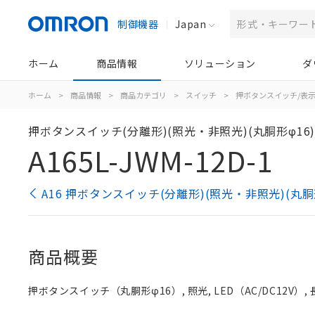
制御機器
Japan
ホーム
商品情報
ソリューション
ダ
ホーム
>
商品情報
>
商品カテゴリ
>
スイッチ
>
押ボタンスイッチ/表
押ボタンスイッチ(分離形)(照光・非照光)(丸胴形φ16
A165L-JWM-12D-1
A16 押ボタンスイッチ(分離形)(照光・非照光)(丸胴
商品概要
押ボタンスイッチ（丸胴形φ16）, 照光, LED（AC/DC12V）, 