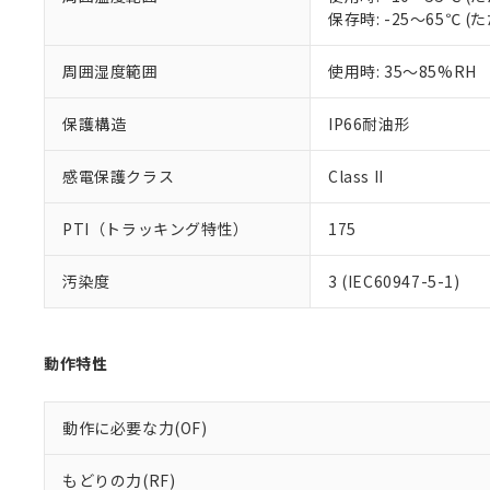
※本証明書は発行
保存時: -25～65℃
また、RoHS指
混在することから
既に当社にて対応
周囲湿度範囲
使用時: 35～85%RH
り割愛しておりま
保護構造
IP66耐油形
感電保護クラス
Class II
PTI（トラッキング特性）
175
汚染度
3 (IEC60947-5-1)
動作特性
動作に必要な力(OF)
もどりの力(RF)