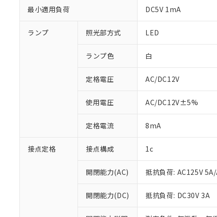
最小適用負荷
DC5V 1mA
ランプ
照光部方式
LED
ランプ色
白
定格電圧
AC/DC12V
使用電圧
AC/DC12V±5%
定格電流
8mA
※1 対応状況
接点定格
接点構成
1c
対応済み：EU
対応予定：EU R
開閉能力(AC)
抵抗負荷: AC125V 5A/
対応予定なし：EU
調査・確認中：EU
ご利用条件
開閉能力(DC)
抵抗負荷: DC30V 3A
非該当品：ライセ
※1 中国RoHS
仕入先様の事情に