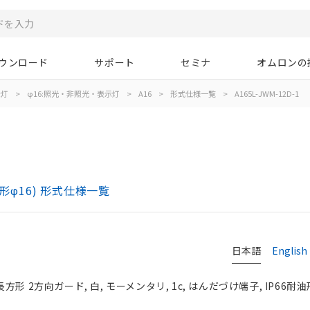
ウンロード
サポート
セミナ
オムロンの
示灯
>
φ16:照光・非照光・表示灯
>
A16
>
形式仕様一覧
>
A165L-JWM-12D-1
)
形φ16) 形式仕様一覧
日本語
English
長方形 2方向ガード, 白, モーメンタリ, 1c, はんだづけ端子, IP66耐油