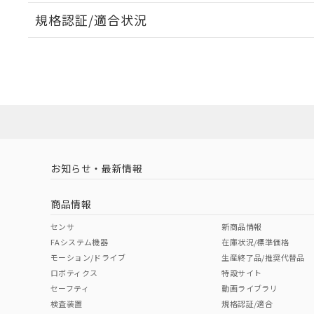
規格認証/適合状況
EU RoHS
注意事項・凡例
UL認証
CSA認証
CEマーキング
ダウンロードデータをご利用いただく前に、以下を必ずお読
No
No
Yes
対応状況
対応予定月
※1
※2
ソフトウェアの使用条件
対応済み
LR型式承認
DNV型式承認
BV型式承認
KR
（イギリス
（ノルウェー
（フランス
（
お知らせ・最新情報
中国 RoHS
注意事項・凡例
船舶規格）
船舶規格）
船舶規格）
船
商品情報
No
No
No
No
中国 RoHS表
※1 ※2
センサ
新商品情報
FAシステム機器
在庫状況/標準価格
Pb
Hg
Cd
Cr(V
モーション/ドライブ
生産終了品/推奨代替品
ロボティクス
特設サイト
セーフティ
動画ライブラリ
検査装置
規格認証/適合
O
O
O
O