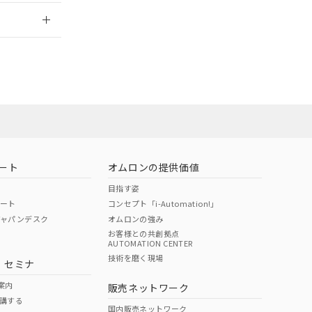
2026/7/29
ート
オムロンの提供価値
目指す姿
ポート
コンセプト「i-Automation!」
ジャパンデスク
オムロンの強み
お客様との共創拠点
AUTOMATION CENTER
DIBP
BBP
DEHP
環境保護
技術を磨く現場
・セミナ
状況ページへ
使用期限
検索ください
案内
販売ネットワーク
講する
O
O
O
e
国内販売ネットワーク