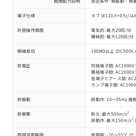
開閉能力説明
測定条件: 無振動・無衝
があります。
以下の条件をお読
「○」：最大均質
「×」：最大均質
本サービスは
当社は、これ
*EU RoHS指令（10物
端子仕様
タブ (#110/t=0.5
「－」：未確認で
鉛(Pb) 1000ppm以下、
くものです。
う）を輸出ま
記
説明
六価クロム(Cr(Ⅵ)) 1
当社制御機器
などの必要な
フタル酸ビス(2-エチルヘ
許容操作頻度
電気的: 最大20回/分
号
*中国RoHS10物質の基準値 
ル（DBP） 1000ppm
在庫状況およ
当社は規制貨
機械的: 最大120回/分
Pb(鉛) :1000ppm、 Hg
但し、RoHS指令で産
のであり、閲
ます。
Cr(Ⅵ)(六価クロム) : 
フタル酸エステル類の４
○
一定数以
DBP(フタル酸ジブチル) :
い。
当社は貴社製
DEHP(フタル酸ビス(2-エ
絶縁抵抗
100MΩ以上 (DC500V
正式な納期状
置等に一切使
当社販売員に
※2 対応予定月
△
一定数に
当社は、貴社
耐電圧
同極端子間: AC1000V 5
オムロン制御
また当社は、
※2 環境保護使
異極端子間: AC2000V 5
在庫状況およ
部品在庫の切り替
たしません。
－
在庫なし
各端子とアース間: AC200
す。
「ｅ」：有害物質
機器販売
ランプ端子間: AC1000
マイパーツ機
「10」：通常の
ている必要が
味します。
空
受注生産
お客様が当ウ
※3 非含有証明
耐振動
誤動作: 10～55Hz 複
「－」：未確認で
白
が、当社の製
さい。
下記の非含有証明
2
耐衝撃
耐久: 最大500m/s
※当社の共同
2
誤動作: 最大150m/s
いる法人を指
EU RoHS指令（
51物質の非含有証
周囲温度範囲
使用時: -10～55℃