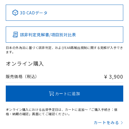
中国 RoHS表
※1 ※2
3D CADデータ
この製品の規格認証/適合状況ページへ
Pb
Hg
Cd
Cr(VI)
その他の認証はこちらのページからご検索ください
該非判定見解書/項目別対比表
X
O
O
O
日本の外為法に基づく該非判定、およびEAR再輸出規制に関する見解が入手でき
ます。
"対応済み"や非含有の記載がされた商品であっても、流通
在庫等で未対応品が混在する可能性があります。
オンライン購入
非含有品が必要な際は、弊社営業部門もしくは販売店へお
問い合わせください。
¥ 3,900
販売価格（税込）
この製品のRoHS/REACH対応状況ページへ
カートに追加
オンライン購入における出荷予定日は、カートに追加～「ご購入手続き：価
格・納期の確認」画面にてご確認ください。
カートをみる