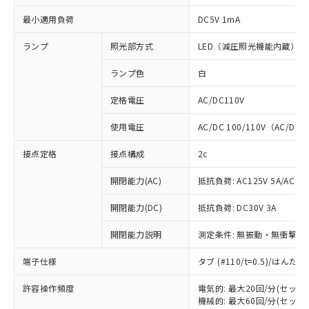
最小適用負荷
DC5V 1mA
ランプ
照光部方式
LED（減圧照光機能内蔵）
ランプ色
白
定格電圧
AC/DC110V
使用電圧
AC/DC 100/110V（AC/DC 
接点定格
接点構成
2c
開閉能力(AC)
抵抗負荷: AC125V 5A/AC250
開閉能力(DC)
抵抗負荷: DC30V 3A
開閉能力説明
測定条件: 無振動・無衝撃状態
端子仕様
タブ (#110/t=0.5)/はん
※1 対応状況
許容操作頻度
電気的: 最大20回/分(セッ
対応済み：EU RoHS指令（10物質）の
機械的: 最大60回/分(セッ