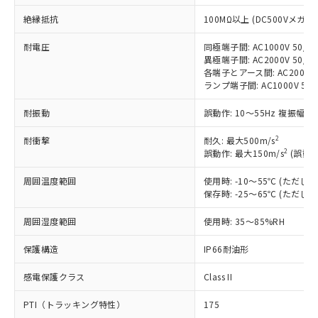
非含有に対応した製品が提供可能な商品で
す。
絶縁抵抗
100MΩ以上 (DC500Vメガ)
対応予定：EU RoHS指令（10物質）の非含
ご利用条件
有に対応した製品に切り替える予定のある
耐電圧
同極端子間: AC1000V 50/60
異極端子間: AC2000V 50/60
商品です。
各端子とアース間: AC2000V 5
対応予定なし：EU RoHS指令（10物質）の
ランプ端子間: AC1000V 50
以下の条件をお読みいただき、同意のうえ
非含有に非対応の商品で、対応品を出す予
ご利用ください。
定はありません。
耐振動
誤動作: 10～55Hz 複振幅 1
調査・確認中：EU RoHS指令（10物質）の
本サービスは、当社制御機器事業取扱
※1 中国RoHS○×表
非含有の対応状況を調査中または確認中の
2
耐衝撃
耐久: 最大500m/s
商品の当社在庫状況および標準価格
商品です。
2
誤動作: 最大150m/s
(誤動作
(税抜)を提供させていただくもので
「○」：最大均質材料含有率が中国RoHSの
非該当品：ライセンス料など無形物で、有
す。
基準値以下であることを示します。
害物質有無と関係のない商品です。
周囲温度範囲
使用時: -10～55℃ (ただ
当社制御機器事業取扱商品の中には、
「×」：最大均質材料含有率が中国RoHSの
保存時: -25～65℃ (ただ
仕入先様の事情により、非含有部品として
本サービスの対象外となる商品もある
基準値を超えていることを示します。
いたものが、含有品と判明した場合などや
当社は、これら貴社製品のうち、外国
ことをご了承ください。
周囲湿度範囲
使用時: 35～85%RH
「－」：未確認です。当社販売部門へお問
むを得ず変更することがあります。
為替および外国貿易法に定める商品
在庫状況および標準価格照会結果は、
い合わせください。
（以下｢規制貨物等」という）を輸出
記載している更新日時点での社内デー
保護構造
IP66耐油形
*EU RoHS指令（10物質）：
または国外への提供する場合は、日本
記
タに基づき作成されるものであり、閲
説明
鉛(Pb) 1000ppm以下、 水銀(Hg) 1000ppm以下、 カド
*中国RoHS10物質の基準値 (GB/T26572)：
国政府の輸出許可(または役務取引許
号
覧された時点での実際の在庫および標
ミウム(Cd) 100ppm以下、
感電保護クラス
Class II
Pb(鉛) :1000ppm、 Hg(水銀) : 1000ppm、 Cd(カドミウ
可)を取得するなどの必要な手続きを
六価クロム(Cr(Ⅵ)) 1000ppm以下、ポリ臭化ビフェニル
ム) : 100ppm、
準価格とは異なる場合があることをご
類(PBB) 1000ppm以下、ポリ臭化ジフェニルエーテル類
Cr(Ⅵ)(六価クロム) : 1000ppm、 PBBs(ポリ臭化ビフェ
とります。
PTI（トラッキング特性）
175
了承ください。
(PBDE) 1000ppm以下、フタル酸ビス(2-エチルヘキシ
○
一定数以上の在庫あり
ニル類) : 1000ppm、 PBDEs(ポリ臭化ジフェニルエーテ
当社は規制貨物を破棄する場合は、完