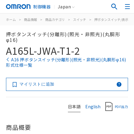
制御機器
Japan
ホーム
>
商品情報
>
商品カテゴリ
>
スイッチ
>
押ボタンスイッチ/表示灯
押ボタンスイッチ(分離形)(照光・非照光)(丸胴形
φ16)
A165L-JWA-T1-2
A16 押ボタンスイッチ(分離形)(照光・非照光)(丸胴形φ16)
形式仕様一覧
マイリストに追加
日本語
English
PDF出力
商品概要