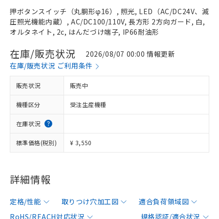
押ボタンスイッチ（丸胴形φ16）, 照光, LED（AC/DC24V、減
圧照光機能内蔵）, AC/DC100/110V, 長方形 2方向ガード, 白,
オルタネイト, 2c, はんだづけ端子, IP66耐油形
在庫/販売状況
2026/08/07 00:00 情報更新
在庫/販売状況 ご利用条件
販売状況
販売中
機種区分
受注生産機種
在庫状況
標準価格(税別)
¥ 3,550
詳細情報
定格/性能
取りつけ穴加工図
適合負荷領域図
RoHS/REACH対応状況
規格認証/適合状況