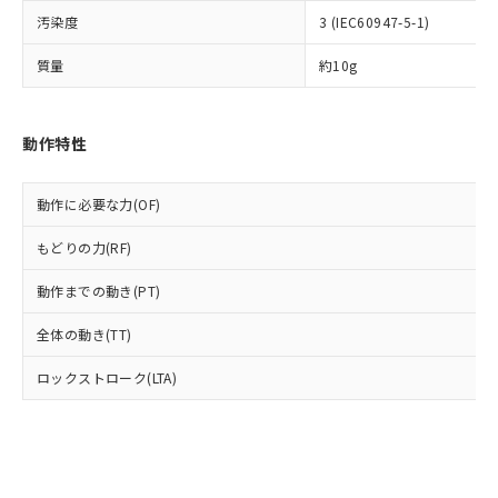
ル) (DEHP)(別名：DOP) 1000ppm以下、フタル酸ブチ
正式な納期状況および標準価格はお客
ル類) : 1000ppm、
ルベンジル（BBP） 1000ppm以下、フタル酸ジブチル
全に破砕するなど、違法に輸出されな
DBP(フタル酸ジブチル) : 1000ppm、 DIBP(フタル酸ジ
汚染度
3 (IEC60947-5-1)
様のお取引先、またはお客様担当のオ
（DBP） 1000ppm以下、フタル酸ジイソブチル
イソブチル) : 1000ppm、 BBP(フタル酸ブチルベンジ
△
一定数には満たないが在庫あり
いよう必要な手段を講じます。
ムロン制御機器販売店・当社販売員に
(DIBP) 1000ppm以下
ル) : 1000ppm、
質量
約10g
当社は貴社製品を、核兵器、ミサイ
但し、RoHS指令で産業用監視および制御機器に対する
DEHP(フタル酸ビス(2-エチルヘキシル)) : 1000ppm
ご相談ください。
適用除外項目は除く。
ル、化学兵器、生物兵器またはその他
－
在庫なし(最新の在庫状況につ
オムロン制御機器販売店や当社販売拠
フタル酸エステル類の４物質については閾値を超える意
武器並びにこれらの製造装置等に一切
いては、お客様のお取引先、ま
図的な使用がないことを確認しています。
点は「
販売ネットワーク
」をご確認
※2 環境保護使用期限
使用いたしません。
たはお客様担当のオムロン制御
動作特性
ください。
当社は、貴社製品を第三者に販売する
機器販売店・当社販売員にご確
在庫状況および標準価格結果を当社の
※2 対応予定月
「ｅ」：有害物質（10物質）のすべてが基
場合は、上記1、2および3の内容を当
認ください)
事前の承諾なく第三者に漏洩または開
準値以下であることを示します。
動作に必要な力(OF)
該第三者に通知します。また当社は、
示しないようお願いします。
部品在庫の切り替え状況などにより、予定
「10」：通常の使用状況下において有害物
販売先および販売に係わる関係者が違
マイパーツ機能（部品リスト作成サー
空
受注生産機種、また在庫状況の
もどりの力(RF)
月が前後することがあります。
質が外部に漏えいし、環境に深刻な影響を
法に輸出するおそれがある場合は、取
ビス）をご利用いただくには、I-Web
白
情報を公開していない機種
及ぼさない年数を意味します。
り引きをいたしません。
メンバーズにご登録されている必要が
動作までの動き(PT)
「－」：未確認です。当社販売部門へお問
あります。
い合わせください。
お客様が当ウェブサイト上で当社にご
全体の動き(TT)
※3 非含有証明書ダウンロード
登録された部品リストについて、当社
および当社の共同利用者が、当社の製
ロックストローク(LTA)
下記の非含有証明書をダウンロードするこ
品・サービスに関するお客様との取
とができます。
合意する
キャンセル
引・商談に必要な範囲で利用すること
をご了承ください。
EU RoHS指令（10物質）の非含有証明書
※当社の共同利用者とは、
"個人情報
51物質の非含有証明書（当社基準）
の共同利用に関して"
の「1.共同利