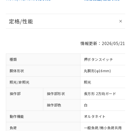
定格/性能
情報更新：2026/05/21
種類
押ボタンスイッチ
胴体形状
丸胴形(φ16mm)
照光/非照光
照光
操作部
操作部形状
長方形 2方向ガード
操作部色
白
動作機能
オルタネイト
負荷
一般負荷/微小負荷共用