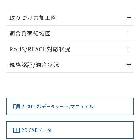
※本証明書は発行日時点で非含有を証明す
用者の範囲」に記載されている法人を
るもので、過去に遡って非含有を証明する
指します。
ものではありません。
取りつけ穴加工図
また、RoHS指令のフタル酸エステル類４
情報更新：2026/05/21
物質の対応では、対応完了までの期間は出
適合負荷領域図
荷製品に未対応品が混在することから備考
欄に対応日を記載しておりました。
情報更新：2026/05/21
RoHS/REACH対応状況
既に当社にて対応品への在庫切替を完了
していることから、特段のことがない限
情報更新：2026/7/29
り、2022年1月12日より割愛しておりま
規格認証/適合状況
す。
EU RoHS
注意事項・凡例
UL認証
CSA認証
CEマーキング
No
No
Yes
対応状況
対応予定月
※1
※2
カタログ/データシート/マニュアル
対応済み
LR型式承認
DNV型式承認
BV型式承認
KR型式承
（イギリス
（ノルウェー
（フランス
（韓国
船舶規格）
船舶規格）
船舶規格）
船舶規格
中国 RoHS
注意事項・凡例
2D CADデータ
No
No
No
No