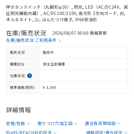
押ボタンスイッチ（丸胴形φ16）, 照光, LED（AC/DC24V、減
圧照光機能内蔵）, AC/DC100/110V, 長方形 2方向ガード, 白,
オルタネイト, 1c, はんだづけ端子, IP66耐油形
在庫/販売状況
2026/08/07 00:00 情報更新
在庫/販売状況 ご利用条件
販売状況
販売中
機種区分
受注生産機種
在庫状況
標準価格(税別)
¥ 3,300
詳細情報
定格/性能
取りつけ穴加工図
適合負荷領域図
RoHS/REACH対応状況
規格認証/適合状況