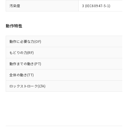
全に破砕するなど、違法に輸出されな
様のお取引先、またはお客様担当のオ
（DBP） 1000ppm以下、フタル酸ジイソブチル
イソブチル) : 1000ppm、 BBP(フタル酸ブチルベンジ
△
一定数には満たないが在庫あり
汚染度
いよう必要な手段を講じます。
3 (IEC60947-5-1)
ムロン制御機器販売店・当社販売員に
(DIBP) 1000ppm以下
ル) : 1000ppm、
当社は貴社製品を、核兵器、ミサイ
但し、RoHS指令で産業用監視および制御機器に対する
DEHP(フタル酸ビス(2-エチルヘキシル)) : 1000ppm
ご相談ください。
適用除外項目は除く。
ル、化学兵器、生物兵器またはその他
－
在庫なし(最新の在庫状況につ
オムロン制御機器販売店や当社販売拠
フタル酸エステル類の４物質については閾値を超える意
武器並びにこれらの製造装置等に一切
いては、お客様のお取引先、ま
図的な使用がないことを確認しています。
動作特性
点は「
販売ネットワーク
」をご確認
※2 環境保護使用期限
使用いたしません。
たはお客様担当のオムロン制御
ください。
当社は、貴社製品を第三者に販売する
機器販売店・当社販売員にご確
在庫状況および標準価格結果を当社の
※2 対応予定月
「ｅ」：有害物質（10物質）のすべてが基
動作に必要な力(OF)
場合は、上記1、2および3の内容を当
認ください)
事前の承諾なく第三者に漏洩または開
準値以下であることを示します。
該第三者に通知します。また当社は、
示しないようお願いします。
もどりの力(RF)
部品在庫の切り替え状況などにより、予定
「10」：通常の使用状況下において有害物
販売先および販売に係わる関係者が違
マイパーツ機能（部品リスト作成サー
空
受注生産機種、また在庫状況の
月が前後することがあります。
質が外部に漏えいし、環境に深刻な影響を
法に輸出するおそれがある場合は、取
ビス）をご利用いただくには、I-Web
白
情報を公開していない機種
動作までの動き(PT)
及ぼさない年数を意味します。
り引きをいたしません。
メンバーズにご登録されている必要が
「－」：未確認です。当社販売部門へお問
あります。
全体の動き(TT)
い合わせください。
お客様が当ウェブサイト上で当社にご
※3 非含有証明書ダウンロード
登録された部品リストについて、当社
ロックストローク(LTA)
および当社の共同利用者が、当社の製
下記の非含有証明書をダウンロードするこ
品・サービスに関するお客様との取
とができます。
合意する
キャンセル
引・商談に必要な範囲で利用すること
をご了承ください。
EU RoHS指令（10物質）の非含有証明書
※当社の共同利用者とは、
"個人情報
51物質の非含有証明書（当社基準）
の共同利用に関して"
の「1.共同利
※本証明書は発行日時点で非含有を証明す
用者の範囲」に記載されている法人を