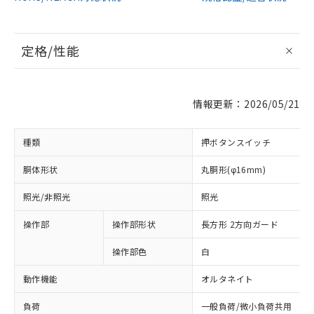
定格/性能
情報更新：2026/05/21
種類
押ボタンスイッチ
胴体形状
丸胴形(φ16mm)
照光/非照光
照光
操作部
操作部形状
長方形 2方向ガード
操作部色
白
動作機能
オルタネイト
負荷
一般負荷/微小負荷共用