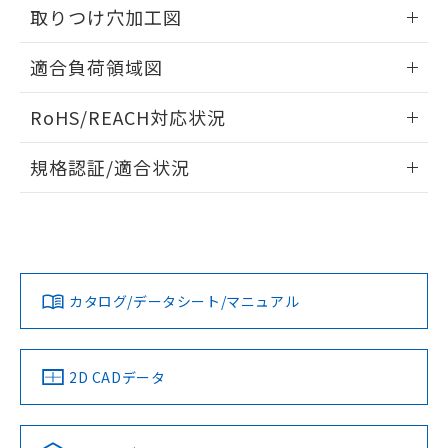
るもので、過去に遡って非含有を証明する
取りつけ穴加工図
指します。
ものではありません。
情報更新：2026/05/21
また、RoHS指令のフタル酸エステル類４
適合負荷領域図
物質の対応では、対応完了までの期間は出
荷製品に未対応品が混在することから備考
情報更新：2026/05/21
RoHS/REACH対応状況
欄に対応日を記載しておりました。
既に当社にて対応品への在庫切替を完了
情報更新：2026/7/29
していることから、特段のことがない限
規格認証/適合状況
り、2022年1月12日より割愛しておりま
EU RoHS
注意事項・凡例
す。
UL認証
CSA認証
CEマーキング
No
No
Yes
対応状況
対応予定月
※1
※2
カタログ/データシート/マニュアル
対応済み
LR型式承認
DNV型式承認
BV型式承認
KR型式承
（イギリス
（ノルウェー
（フランス
（韓国
船舶規格）
船舶規格）
船舶規格）
船舶規格
中国 RoHS
注意事項・凡例
2D CADデータ
No
No
No
No
中国 RoHS表
※1 ※2