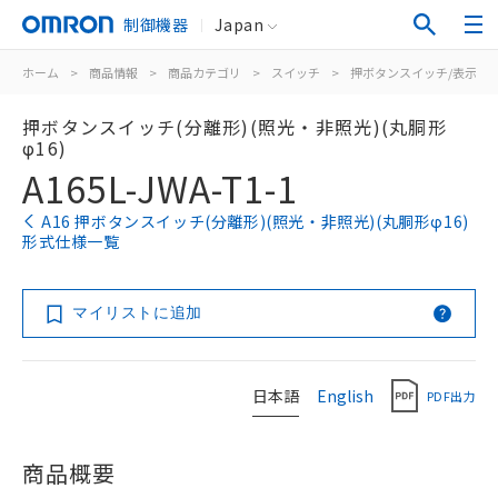
制御機器
Japan
ホーム
>
商品情報
>
商品カテゴリ
>
スイッチ
>
押ボタンスイッチ/表示灯
押ボタンスイッチ(分離形)(照光・非照光)(丸胴形
φ16)
A165L-JWA-T1-1
A16 押ボタンスイッチ(分離形)(照光・非照光)(丸胴形φ16)
形式仕様一覧
マイリストに追加
日本語
English
PDF出力
商品概要