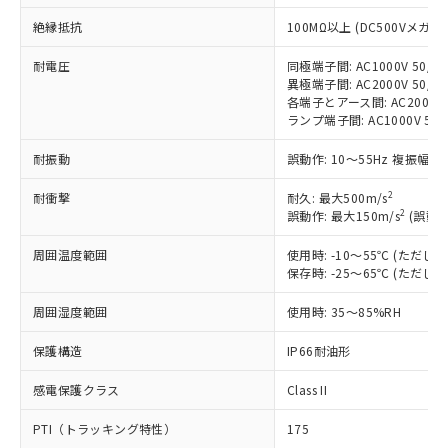
す。
対応予定：EU RoHS指令（10物質）の非含
絶縁抵抗
100MΩ以上 (DC500Vメガ)
ご利用条件
有に対応した製品に切り替える予定のある
商品です。
耐電圧
同極端子間: AC1000V 50/60
異極端子間: AC2000V 50/60
対応予定なし：EU RoHS指令（10物質）の
以下の条件をお読みいただき、同意のうえ
各端子とアース間: AC2000V 5
非含有に非対応の商品で、対応品を出す予
ランプ端子間: AC1000V 50
ご利用ください。
定はありません。
調査・確認中：EU RoHS指令（10物質）の
耐振動
本サービスは、当社制御機器事業取扱
誤動作: 10～55Hz 複振幅 1
※1 中国RoHS○×表
非含有の対応状況を調査中または確認中の
商品の当社在庫状況および標準価格
商品です。
2
耐衝撃
耐久: 最大500m/s
(税抜)を提供させていただくもので
「○」：最大均質材料含有率が中国RoHSの
非該当品：ライセンス料など無形物で、有
2
誤動作: 最大150m/s
(誤動作
す。
基準値以下であることを示します。
害物質有無と関係のない商品です。
当社制御機器事業取扱商品の中には、
「×」：最大均質材料含有率が中国RoHSの
仕入先様の事情により、非含有部品として
周囲温度範囲
使用時: -10～55℃ (ただ
本サービスの対象外となる商品もある
基準値を超えていることを示します。
保存時: -25～65℃ (ただ
いたものが、含有品と判明した場合などや
当社は、これら貴社製品のうち、外国
ことをご了承ください。
「－」：未確認です。当社販売部門へお問
むを得ず変更することがあります。
為替および外国貿易法に定める商品
在庫状況および標準価格照会結果は、
周囲湿度範囲
使用時: 35～85%RH
い合わせください。
（以下｢規制貨物等」という）を輸出
記載している更新日時点での社内デー
*EU RoHS指令（10物質）：
または国外への提供する場合は、日本
記
タに基づき作成されるものであり、閲
説明
保護構造
IP66耐油形
鉛(Pb) 1000ppm以下、 水銀(Hg) 1000ppm以下、 カド
*中国RoHS10物質の基準値 (GB/T26572)：
国政府の輸出許可(または役務取引許
号
覧された時点での実際の在庫および標
ミウム(Cd) 100ppm以下、
Pb(鉛) :1000ppm、 Hg(水銀) : 1000ppm、 Cd(カドミウ
可)を取得するなどの必要な手続きを
六価クロム(Cr(Ⅵ)) 1000ppm以下、ポリ臭化ビフェニル
ム) : 100ppm、
感電保護クラス
準価格とは異なる場合があることをご
Class II
類(PBB) 1000ppm以下、ポリ臭化ジフェニルエーテル類
Cr(Ⅵ)(六価クロム) : 1000ppm、 PBBs(ポリ臭化ビフェ
とります。
了承ください。
(PBDE) 1000ppm以下、フタル酸ビス(2-エチルヘキシ
○
一定数以上の在庫あり
ニル類) : 1000ppm、 PBDEs(ポリ臭化ジフェニルエーテ
当社は規制貨物を破棄する場合は、完
PTI（トラッキング特性）
175
ル) (DEHP)(別名：DOP) 1000ppm以下、フタル酸ブチ
正式な納期状況および標準価格はお客
ル類) : 1000ppm、
ルベンジル（BBP） 1000ppm以下、フタル酸ジブチル
DBP(フタル酸ジブチル) : 1000ppm、 DIBP(フタル酸ジ