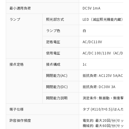
最小適用負荷
DC5V 1mA
ランプ
照光部方式
LED（減圧照光機能内蔵）
ランプ色
白
定格電圧
AC/DC110V
使用電圧
AC/DC 100/110V（AC/DC 
接点定格
接点構成
1c
開閉能力(AC)
抵抗負荷: AC125V 5A/AC250
開閉能力(DC)
抵抗負荷: DC30V 3A
開閉能力説明
測定条件: 無振動・無衝撃状態
※1 対応状況
端子仕様
タブ (#110/t=0.5)/はん
対応済み：EU RoHS指令（10物質）の
許容操作頻度
電気的: 最大20回/分(セッ
非含有に対応した製品が提供可能な商品で
機械的: 最大60回/分(セッ