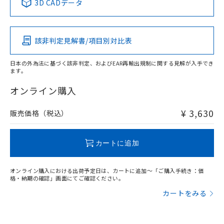
3D CADデータ
この製品の規格認証/適合状況ページへ
Pb
Hg
Cd
Cr(VI)
その他の認証はこちらのページからご検索ください
該非判定見解書/項目別対比表
X
O
O
O
日本の外為法に基づく該非判定、およびEAR再輸出規制に関する見解が入手でき
ます。
"対応済み"や非含有の記載がされた商品であっても、流通
在庫等で未対応品が混在する可能性があります。
オンライン購入
非含有品が必要な際は、弊社営業部門もしくは販売店へお
問い合わせください。
¥ 3,630
販売価格（税込）
この製品のRoHS/REACH対応状況ページへ
カートに追加
オンライン購入における出荷予定日は、カートに追加～「ご購入手続き：価
格・納期の確認」画面にてご確認ください。
カートをみる