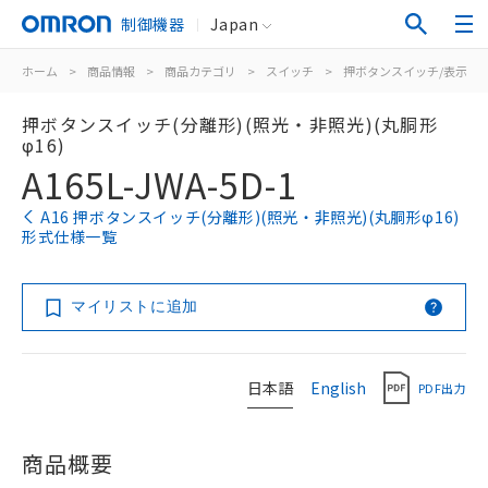
制御機器
Japan
ホーム
>
商品情報
>
商品カテゴリ
>
スイッチ
>
押ボタンスイッチ/表示灯
押ボタンスイッチ(分離形)(照光・非照光)(丸胴形
φ16)
A165L-JWA-5D-1
A16 押ボタンスイッチ(分離形)(照光・非照光)(丸胴形φ16)
形式仕様一覧
マイリストに追加
日本語
English
PDF出力
商品概要