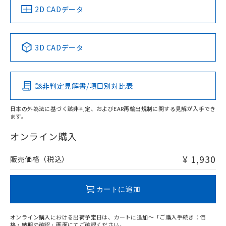
船舶規格）
船舶規格）
船舶規格）
船舶規格
中国 RoHS
注意事項・凡例
2D CADデータ
No
No
No
No
中国 RoHS表
※1 ※2
3D CADデータ
この製品の規格認証/適合状況ページへ
Pb
Hg
Cd
Cr(VI)
その他の認証はこちらのページからご検索ください
該非判定見解書/項目別対比表
O
O
O
O
日本の外為法に基づく該非判定、およびEAR再輸出規制に関する見解が入手でき
ます。
"対応済み"や非含有の記載がされた商品であっても、流通
在庫等で未対応品が混在する可能性があります。
オンライン購入
非含有品が必要な際は、弊社営業部門もしくは販売店へお
問い合わせください。
¥ 1,930
販売価格（税込）
この製品のRoHS/REACH対応状況ページへ
カートに追加
オンライン購入における出荷予定日は、カートに追加～「ご購入手続き：価
格・納期の確認」画面にてご確認ください。