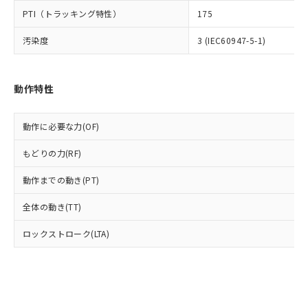
とります。
了承ください。
(PBDE) 1000ppm以下、フタル酸ビス(2-エチルヘキシ
○
一定数以上の在庫あり
ニル類) : 1000ppm、 PBDEs(ポリ臭化ジフェニルエーテ
PTI（トラッキング特性）
175
当社は規制貨物を破棄する場合は、完
ル) (DEHP)(別名：DOP) 1000ppm以下、フタル酸ブチ
正式な納期状況および標準価格はお客
ル類) : 1000ppm、
ルベンジル（BBP） 1000ppm以下、フタル酸ジブチル
全に破砕するなど、違法に輸出されな
DBP(フタル酸ジブチル) : 1000ppm、 DIBP(フタル酸ジ
様のお取引先、またはお客様担当のオ
（DBP） 1000ppm以下、フタル酸ジイソブチル
汚染度
3 (IEC60947-5-1)
イソブチル) : 1000ppm、 BBP(フタル酸ブチルベンジ
△
一定数には満たないが在庫あり
いよう必要な手段を講じます。
ムロン制御機器販売店・当社販売員に
(DIBP) 1000ppm以下
ル) : 1000ppm、
当社は貴社製品を、核兵器、ミサイ
但し、RoHS指令で産業用監視および制御機器に対する
DEHP(フタル酸ビス(2-エチルヘキシル)) : 1000ppm
ご相談ください。
適用除外項目は除く。
ル、化学兵器、生物兵器またはその他
－
在庫なし(最新の在庫状況につ
オムロン制御機器販売店や当社販売拠
フタル酸エステル類の４物質については閾値を超える意
武器並びにこれらの製造装置等に一切
動作特性
いては、お客様のお取引先、ま
図的な使用がないことを確認しています。
点は「
販売ネットワーク
」をご確認
※2 環境保護使用期限
使用いたしません。
たはお客様担当のオムロン制御
ください。
当社は、貴社製品を第三者に販売する
機器販売店・当社販売員にご確
在庫状況および標準価格結果を当社の
動作に必要な力(OF)
※2 対応予定月
「ｅ」：有害物質（10物質）のすべてが基
場合は、上記1、2および3の内容を当
認ください)
事前の承諾なく第三者に漏洩または開
準値以下であることを示します。
該第三者に通知します。また当社は、
示しないようお願いします。
もどりの力(RF)
部品在庫の切り替え状況などにより、予定
「10」：通常の使用状況下において有害物
販売先および販売に係わる関係者が違
マイパーツ機能（部品リスト作成サー
空
受注生産機種、また在庫状況の
月が前後することがあります。
質が外部に漏えいし、環境に深刻な影響を
法に輸出するおそれがある場合は、取
ビス）をご利用いただくには、I-Web
動作までの動き(PT)
白
情報を公開していない機種
及ぼさない年数を意味します。
り引きをいたしません。
メンバーズにご登録されている必要が
「－」：未確認です。当社販売部門へお問
全体の動き(TT)
あります。
い合わせください。
お客様が当ウェブサイト上で当社にご
※3 非含有証明書ダウンロード
ロックストローク(LTA)
登録された部品リストについて、当社
および当社の共同利用者が、当社の製
下記の非含有証明書をダウンロードするこ
品・サービスに関するお客様との取
とができます。
合意する
キャンセル
引・商談に必要な範囲で利用すること
をご了承ください。
EU RoHS指令（10物質）の非含有証明書