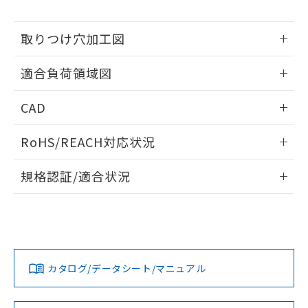
※当社の共同利用者とは、
"個人情報
51物質の非含有証明書（当社基準）
の共同利用に関して"
の「1.共同利
※本証明書は発行日時点で非含有を証明す
用者の範囲」に記載されている法人を
取りつけ穴加工図
るもので、過去に遡って非含有を証明する
指します。
ものではありません。
情報更新：2026/05/21
また、RoHS指令のフタル酸エステル類４
適合負荷領域図
物質の対応では、対応完了までの期間は出
荷製品に未対応品が混在することから備考
情報更新：2026/05/21
CAD
欄に対応日を記載しておりました。
既に当社にて対応品への在庫切替を完了
ログイン/会員登録いただくと、CADデータをダウンロー
RoHS/REACH対応状況
していることから、特段のことがない限
ドすることができます。
り、2022年1月12日より割愛しておりま
情報更新：2026/7/29
す。
規格認証/適合状況
ログイン/会員登録
EU RoHS
注意事項・凡例
UL認証
CSA認証
CEマーキング
No
No
Yes
対応状況
対応予定月
※1
※2
ダウンロードデータをご利用いただく前に、以下を必ずお読
みください。
カタログ/データシート/マニュアル
対応済み
ソフトウェアの使用条件
LR型式承認
DNV型式承認
BV型式承認
KR型式承
（イギリス
（ノルウェー
（フランス
（韓国