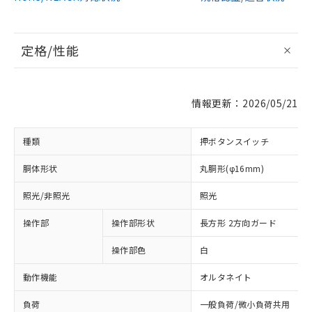
定格/性能
情報更新：2026/05/21
種類
押ボタンスイッチ
胴体形状
丸胴形(φ16mm)
照光/非照光
照光
操作部
操作部形状
長方形 2方向ガード
操作部色
白
動作機能
オルタネイト
負荷
一般負荷/微小負荷共用