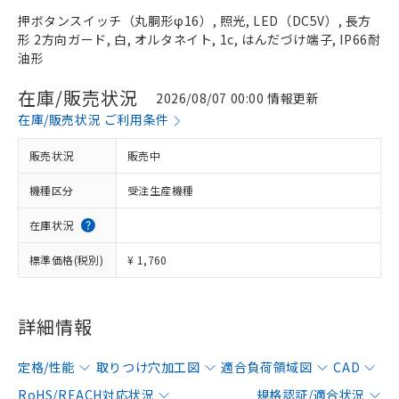
押ボタンスイッチ（丸胴形φ16）, 照光, LED（DC5V）, 長方
形 2方向ガード, 白, オルタネイト, 1c, はんだづけ端子, IP66耐
油形
在庫/販売状況
2026/08/07 00:00 情報更新
在庫/販売状況 ご利用条件
販売状況
販売中
機種区分
受注生産機種
在庫状況
標準価格(税別)
¥ 1,760
詳細情報
定格/性能
取りつけ穴加工図
適合負荷領域図
CAD
RoHS/REACH対応状況
規格認証/適合状況