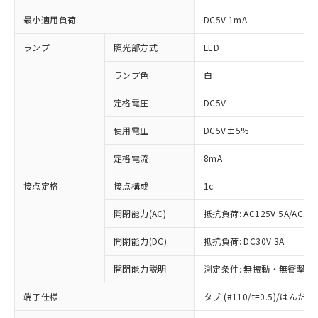
最小適用負荷
DC5V 1mA
ランプ
照光部方式
LED
ランプ色
白
定格電圧
DC5V
使用電圧
DC5V±5%
定格電流
8mA
接点定格
接点構成
1c
開閉能力(AC)
抵抗負荷: AC125V 5A/AC250
開閉能力(DC)
抵抗負荷: DC30V 3A
開閉能力説明
測定条件: 無振動・無衝撃状態
※1 対応状況
端子仕様
タブ (#110/t=0.5)/はん