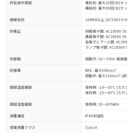
対応済み：EU RoHS指令（10物質）の
許容操作頻度
電気的: 最大20回/分(セッ
非含有に対応した製品が提供可能な商品で
機械的: 最大60回/分(セッ
す。
絶縁抵抗
100MΩ以上 (DC500Vメガ)
対応予定：EU RoHS指令（10物質）の非含
ご利用条件
有に対応した製品に切り替える予定のある
耐電圧
同極端子間: AC1000V 50/60
商品です。
異極端子間: AC2000V 50/60
対応予定なし：EU RoHS指令（10物質）の
各端子とアース間: AC2000V 5
以下の条件をお読みいただき、同意のうえ
非含有に非対応の商品で、対応品を出す予
ランプ端子間: AC1000V 50
ご利用ください。
定はありません。
調査・確認中：EU RoHS指令（10物質）の
耐振動
誤動作: 10～55Hz 複振幅 1
本サービスは、当社制御機器事業取扱
※1 中国RoHS○×表
非含有の対応状況を調査中または確認中の
商品の当社在庫状況および標準価格
商品です。
2
耐衝撃
耐久: 最大500m/s
(税抜)を提供させていただくもので
「○」：最大均質材料含有率が中国RoHSの
2
誤動作: 最大150m/s
(誤動作
非該当品：ライセンス料など無形物で、有
す。
基準値以下であることを示します。
害物質有無と関係のない商品です。
当社制御機器事業取扱商品の中には、
周囲温度範囲
使用時: -10～55℃ (ただ
「×」：最大均質材料含有率が中国RoHSの
仕入先様の事情により、非含有部品として
本サービスの対象外となる商品もある
保存時: -25～65℃ (ただ
基準値を超えていることを示します。
いたものが、含有品と判明した場合などや
当社は、これら貴社製品のうち、外国
ことをご了承ください。
「－」：未確認です。当社販売部門へお問
むを得ず変更することがあります。
為替および外国貿易法に定める商品
在庫状況および標準価格照会結果は、
周囲湿度範囲
使用時: 35～85%RH
い合わせください。
（以下｢規制貨物等」という）を輸出
記載している更新日時点での社内デー
*EU RoHS指令（10物質）：
または国外への提供する場合は、日本
保護構造
IP66耐油形
記
タに基づき作成されるものであり、閲
説明
鉛(Pb) 1000ppm以下、 水銀(Hg) 1000ppm以下、 カド
*中国RoHS10物質の基準値 (GB/T26572)：
国政府の輸出許可(または役務取引許
号
覧された時点での実際の在庫および標
ミウム(Cd) 100ppm以下、
Pb(鉛) :1000ppm、 Hg(水銀) : 1000ppm、 Cd(カドミウ
可)を取得するなどの必要な手続きを
感電保護クラス
Class II
六価クロム(Cr(Ⅵ)) 1000ppm以下、ポリ臭化ビフェニル
ム) : 100ppm、
準価格とは異なる場合があることをご
類(PBB) 1000ppm以下、ポリ臭化ジフェニルエーテル類
Cr(Ⅵ)(六価クロム) : 1000ppm、 PBBs(ポリ臭化ビフェ