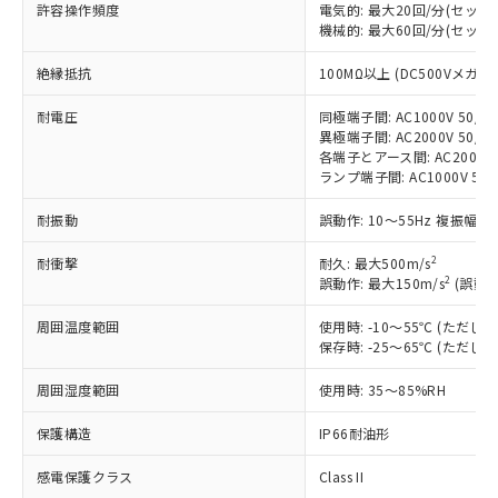
許容操作頻度
電気的: 最大20回/分(セッ
対応済み：EU RoHS指令（10物質）の
機械的: 最大60回/分(セッ
非含有に対応した製品が提供可能な商品で
絶縁抵抗
す。
100MΩ以上 (DC500Vメガ)
対応予定：EU RoHS指令（10物質）の非含
ご利用条件
耐電圧
同極端子間: AC1000V 50/60
有に対応した製品に切り替える予定のある
異極端子間: AC2000V 50/60
商品です。
各端子とアース間: AC2000V 5
対応予定なし：EU RoHS指令（10物質）の
ランプ端子間: AC1000V 50
以下の条件をお読みいただき、同意のうえ
非含有に非対応の商品で、対応品を出す予
ご利用ください。
定はありません。
耐振動
誤動作: 10～55Hz 複振幅 1
調査・確認中：EU RoHS指令（10物質）の
本サービスは、当社制御機器事業取扱
※1 中国RoHS○×表
非含有の対応状況を調査中または確認中の
2
耐衝撃
耐久: 最大500m/s
商品の当社在庫状況および標準価格
2
商品です。
誤動作: 最大150m/s
(誤動作
(税抜)を提供させていただくもので
「○」：最大均質材料含有率が中国RoHSの
非該当品：ライセンス料など無形物で、有
す。
周囲温度範囲
基準値以下であることを示します。
使用時: -10～55℃ (ただ
害物質有無と関係のない商品です。
当社制御機器事業取扱商品の中には、
保存時: -25～65℃ (ただ
「×」：最大均質材料含有率が中国RoHSの
仕入先様の事情により、非含有部品として
本サービスの対象外となる商品もある
基準値を超えていることを示します。
いたものが、含有品と判明した場合などや
当社は、これら貴社製品のうち、外国
ことをご了承ください。
周囲湿度範囲
使用時: 35～85%RH
「－」：未確認です。当社販売部門へお問
むを得ず変更することがあります。
為替および外国貿易法に定める商品
在庫状況および標準価格照会結果は、
い合わせください。
（以下｢規制貨物等」という）を輸出
保護構造
IP66耐油形
記載している更新日時点での社内デー
*EU RoHS指令（10物質）：
または国外への提供する場合は、日本
記
タに基づき作成されるものであり、閲
説明
鉛(Pb) 1000ppm以下、 水銀(Hg) 1000ppm以下、 カド
*中国RoHS10物質の基準値 (GB/T26572)：
国政府の輸出許可(または役務取引許
感電保護クラス
Class II
号
覧された時点での実際の在庫および標
ミウム(Cd) 100ppm以下、
Pb(鉛) :1000ppm、 Hg(水銀) : 1000ppm、 Cd(カドミウ