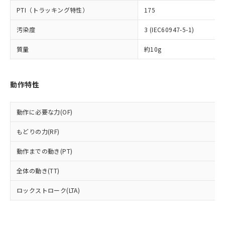
可)を取得するなどの必要な手続きを
六価クロム(Cr(Ⅵ)) 1000ppm以下、ポリ臭化ビフェニル
ム) : 100ppm、
準価格とは異なる場合があることをご
類(PBB) 1000ppm以下、ポリ臭化ジフェニルエーテル類
Cr(Ⅵ)(六価クロム) : 1000ppm、 PBBs(ポリ臭化ビフェ
PTI（トラッキング特性）
175
とります。
了承ください。
(PBDE) 1000ppm以下、フタル酸ビス(2-エチルヘキシ
○
一定数以上の在庫あり
ニル類) : 1000ppm、 PBDEs(ポリ臭化ジフェニルエーテ
当社は規制貨物を破棄する場合は、完
ル) (DEHP)(別名：DOP) 1000ppm以下、フタル酸ブチ
正式な納期状況および標準価格はお客
ル類) : 1000ppm、
汚染度
3 (IEC60947-5-1)
ルベンジル（BBP） 1000ppm以下、フタル酸ジブチル
全に破砕するなど、違法に輸出されな
DBP(フタル酸ジブチル) : 1000ppm、 DIBP(フタル酸ジ
様のお取引先、またはお客様担当のオ
（DBP） 1000ppm以下、フタル酸ジイソブチル
イソブチル) : 1000ppm、 BBP(フタル酸ブチルベンジ
△
一定数には満たないが在庫あり
いよう必要な手段を講じます。
ムロン制御機器販売店・当社販売員に
(DIBP) 1000ppm以下
ル) : 1000ppm、
質量
約10g
当社は貴社製品を、核兵器、ミサイ
但し、RoHS指令で産業用監視および制御機器に対する
DEHP(フタル酸ビス(2-エチルヘキシル)) : 1000ppm
ご相談ください。
適用除外項目は除く。
ル、化学兵器、生物兵器またはその他
－
在庫なし(最新の在庫状況につ
オムロン制御機器販売店や当社販売拠
フタル酸エステル類の４物質については閾値を超える意
武器並びにこれらの製造装置等に一切
いては、お客様のお取引先、ま
図的な使用がないことを確認しています。
点は「
販売ネットワーク
」をご確認
※2 環境保護使用期限
動作特性
使用いたしません。
たはお客様担当のオムロン制御
ください。
当社は、貴社製品を第三者に販売する
機器販売店・当社販売員にご確
在庫状況および標準価格結果を当社の
※2 対応予定月
「ｅ」：有害物質（10物質）のすべてが基
場合は、上記1、2および3の内容を当
認ください)
事前の承諾なく第三者に漏洩または開
動作に必要な力(OF)
準値以下であることを示します。
該第三者に通知します。また当社は、
示しないようお願いします。
部品在庫の切り替え状況などにより、予定
「10」：通常の使用状況下において有害物
販売先および販売に係わる関係者が違
マイパーツ機能（部品リスト作成サー
空
受注生産機種、また在庫状況の
もどりの力(RF)
月が前後することがあります。
質が外部に漏えいし、環境に深刻な影響を
法に輸出するおそれがある場合は、取
ビス）をご利用いただくには、I-Web
白
情報を公開していない機種
及ぼさない年数を意味します。
り引きをいたしません。
メンバーズにご登録されている必要が
動作までの動き(PT)
「－」：未確認です。当社販売部門へお問
あります。
い合わせください。
全体の動き(TT)
お客様が当ウェブサイト上で当社にご
※3 非含有証明書ダウンロード
登録された部品リストについて、当社
ロックストローク(LTA)
および当社の共同利用者が、当社の製
下記の非含有証明書をダウンロードするこ
品・サービスに関するお客様との取
とができます。
合意する
キャンセル
引・商談に必要な範囲で利用すること