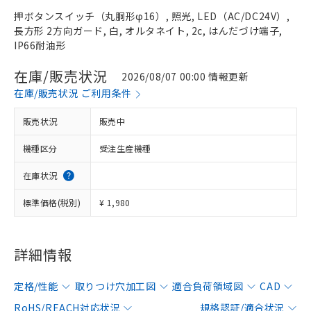
押ボタンスイッチ（丸胴形φ16）, 照光, LED（AC/DC24V）,
長方形 2方向ガード, 白, オルタネイト, 2c, はんだづけ端子,
IP66耐油形
在庫/販売状況
2026/08/07 00:00 情報更新
在庫/販売状況 ご利用条件
販売状況
販売中
機種区分
受注生産機種
在庫状況
標準価格(税別)
¥ 1,980
詳細情報
定格/性能
取りつけ穴加工図
適合負荷領域図
CAD
RoHS/REACH対応状況
規格認証/適合状況