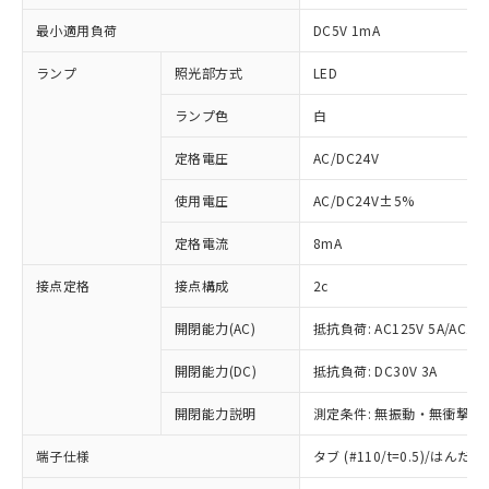
最小適用負荷
DC5V 1mA
ランプ
照光部方式
LED
ランプ色
白
定格電圧
AC/DC24V
使用電圧
AC/DC24V±5%
定格電流
8mA
接点定格
接点構成
2c
開閉能力(AC)
抵抗負荷: AC125V 5A/AC250
開閉能力(DC)
抵抗負荷: DC30V 3A
開閉能力説明
測定条件: 無振動・無衝撃状態
端子仕様
タブ (#110/t=0.5)/はん
※1 対応状況