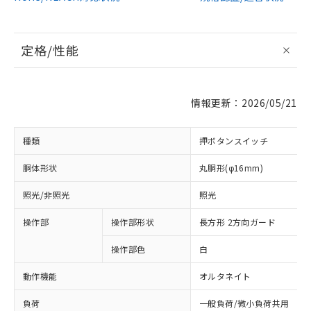
定格/性能
情報更新：2026/05/21
種類
押ボタンスイッチ
胴体形状
丸胴形(φ16mm)
照光/非照光
照光
操作部
操作部形状
長方形 2方向ガード
操作部色
白
動作機能
オルタネイト
負荷
一般負荷/微小負荷共用