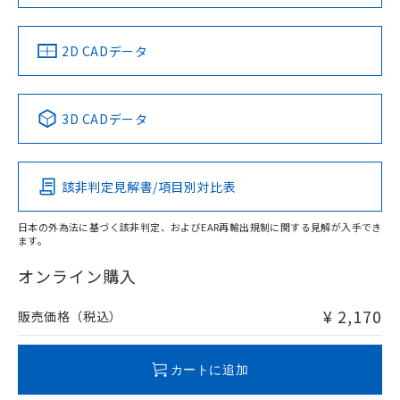
LR型式承認
DNV型式承認
BV型式承認
KR型式承
（イギリス
（ノルウェー
（フランス
（韓国
船舶規格）
船舶規格）
船舶規格）
船舶規格
中国 RoHS
注意事項・凡例
2D CADデータ
No
No
No
No
中国 RoHS表
※1 ※2
3D CADデータ
この製品の規格認証/適合状況ページへ
Pb
Hg
Cd
Cr(VI)
その他の認証はこちらのページからご検索ください
該非判定見解書/項目別対比表
O
O
O
O
日本の外為法に基づく該非判定、およびEAR再輸出規制に関する見解が入手でき
ます。
"対応済み"や非含有の記載がされた商品であっても、流通
在庫等で未対応品が混在する可能性があります。
オンライン購入
非含有品が必要な際は、弊社営業部門もしくは販売店へお
問い合わせください。
¥ 2,170
販売価格（税込）
この製品のRoHS/REACH対応状況ページへ
カートに追加