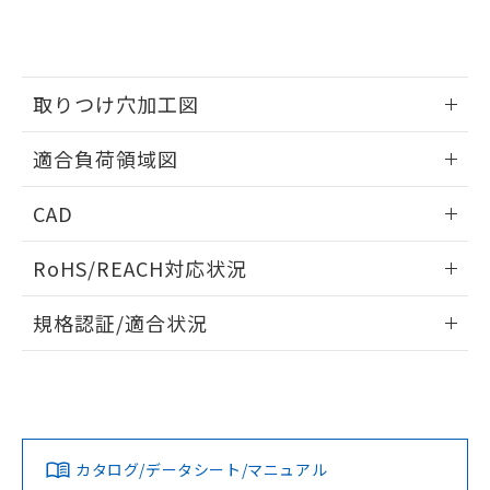
をご了承ください。
EU RoHS指令（10物質）の非含有証明書
※当社の共同利用者とは、
"個人情報
51物質の非含有証明書（当社基準）
の共同利用に関して"
の「1.共同利
※本証明書は発行日時点で非含有を証明す
用者の範囲」に記載されている法人を
るもので、過去に遡って非含有を証明する
指します。
取りつけ穴加工図
ものではありません。
また、RoHS指令のフタル酸エステル類４
情報更新：2026/05/21
物質の対応では、対応完了までの期間は出
適合負荷領域図
荷製品に未対応品が混在することから備考
欄に対応日を記載しておりました。
情報更新：2026/05/21
CAD
既に当社にて対応品への在庫切替を完了
していることから、特段のことがない限
ログイン/会員登録いただくと、CADデータをダウンロー
RoHS/REACH対応状況
り、2022年1月12日より割愛しておりま
ドすることができます。
す。
情報更新：2026/7/29
規格認証/適合状況
ログイン/会員登録
EU RoHS
注意事項・凡例
UL認証
CSA認証
CEマーキング
No
No
Yes
対応状況
対応予定月
※1
※2
ダウンロードデータをご利用いただく前に、以下を必ずお読
みください。
カタログ/データシート/マニュアル
対応済み
ソフトウェアの使用条件