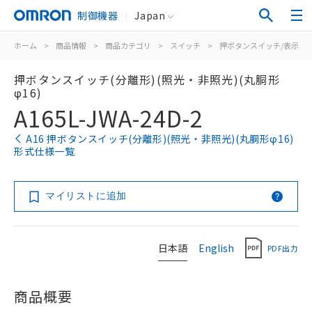
制御機器
Japan
ホーム
>
商品情報
>
商品カテゴリ
>
スイッチ
>
押ボタンスイッチ/表示灯
押ボタンスイッチ(分離形)(照光・非照光)(丸胴形
φ16)
A165L-JWA-24D-2
A16 押ボタンスイッチ(分離形)(照光・非照光)(丸胴形φ16)
形式仕様一覧
マイリストに追加
日本語
English
PDF出力
商品概要