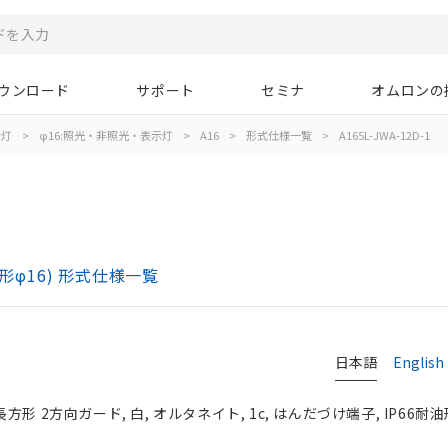
ウンロード
サポート
セミナ
オムロンの
示灯
>
φ16:照光・非照光・表示灯
>
A16
>
形式仕様一覧
>
A165L-JWA-12D-1
)
形φ16) 形式仕様一覧
日本語
English
長方形 2方向ガード, 白, オルタネイト, 1c, はんだづけ端子, IP66耐