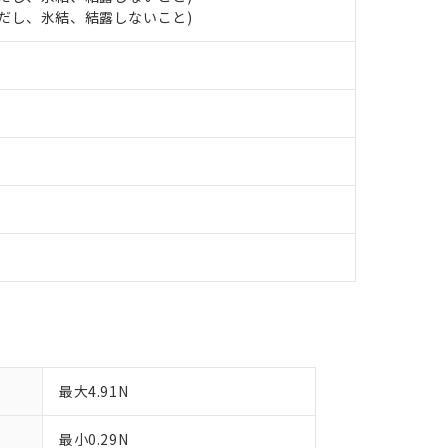
明書（当社基準）
 (ただし、氷結、結露しないこと)
日時点で非含有を証明するもので、過去に遡って非含有を証明するも
令のフタル酸エステル類４物質の対応では、対応完了までの期間は出
備考欄に対応日を記載しておりました。
品への在庫切替を完了していることから、特段のことがない限り、20
す。
最大4.91N
最小0.29N