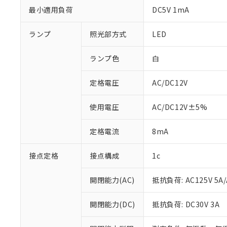
最小適用負荷
DC5V 1mA
ランプ
照光部方式
LED
ランプ色
白
定格電圧
AC/DC12V
使用電圧
AC/DC12V±5%
定格電流
8mA
接点定格
接点構成
1c
※1 対応状況
対応済み：EU
開閉能力(AC)
抵抗負荷: AC125V 5A/
対応予定：EU R
対応予定なし：EU
開閉能力(DC)
抵抗負荷: DC30V 3A
調査・確認中：EU
ご利用条件
非該当品：ライセ