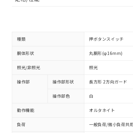
種類
押ボタンスイッチ
胴体形状
丸胴形(φ16mm)
照光/非照光
照光
操作部
操作部形状
長方形 2方向ガード
操作部色
白
動作機能
オルタネイト
負荷
一般負荷/微小負荷共