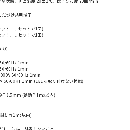
○×表
撃状態、周囲温度 20±2℃、操作ひん度 20回/min
より、非含有部品としていたものが、含有品と判明した場合などやむ
みいただき、同意のうえご利用ください。
材料含有率が中国RoHSの基準値以下であることを示します。
)/はんだづけ共用端子
材料含有率が中国RoHSの基準値を超えていることを示します。
、当社制御機器事業取扱商品の当社在庫状況および標準価格(税抜)
ら貴社製品のうち、外国為替および外国貿易法に定める商品（以下｢
質）：
す。当社販売部門へお問い合わせください。
 水銀(Hg) 1000ppm以下、 カドミウム(Cd) 100ppm以下、
たは国外への提供する場合は、日本国政府の輸出許可(または役務取
(セット、リセットで1回)
000ppm以下、ポリ臭化ビフェニル類(PBB) 1000ppm以下、ポリ臭化ジフェニルエーテル類(P
事業取扱商品の中には、本サービスの対象外となる商品もあること
手続きをとります。
キシル) (DEHP)(別名：DOP) 1000ppm以下、フタル酸ブチルベンジル（BBP） 100
(セット、リセットで1回)
(GB/T26572)：
以下、フタル酸ジイソブチル (DIBP) 1000ppm以下
び標準価格照会結果は、記載している更新日時点での社内データに
物を破棄する場合は、完全に破砕するなど、違法に輸出されないよ
(水銀) : 1000ppm、 Cd(カドミウム) : 100ppm、
業用監視および制御機器に対する適用除外項目は除く。
覧された時点での実際の在庫および標準価格とは異なる場合がある
1000ppm、 PBBs(ポリ臭化ビフェニル類) : 1000ppm、 PBDEs(ポリ臭化ジフェニルエーテル類
物質については閾値を超える意図的な使用がないことを確認しています。
メガ)
上の在庫あり
 1000ppm、 DIBP(フタル酸ジイソブチル) : 1000ppm、 BBP(フタル酸ブチルベンジル) :
品を、核兵器、ミサイル、化学兵器、生物兵器またはその他武器並
チルヘキシル)) : 1000ppm
況および標準価格はお客様のお取引先、またはお客様担当のオムロ
用いたしません。
0/60Hz 1min
ご相談ください。
は満たないが在庫あり
製品を第三者に販売する場合は、上記1、2および3の内容を当該第
0/60Hz 1min
機器販売店や当社販売拠点は「
販売ネットワーク
」をご確認くだ
販売先および販売に係わる関係者が違法に輸出するおそれがある場
用期限
0V 50/60Hz 1min
び標準価格結果を当社の事前の承諾なく第三者に漏洩または開示し
え状況などにより、予定月が前後することがあります。
(最新の在庫状況については、お客様のお取引先、またはお客様担当
V 50/60Hz 1min (LEDを取り付けない状態)
（10物質）のすべてが基準値以下であることを示します。
店・当社販売員にご確認ください)
能（部品リスト作成サービス）をご利用いただくには、I-Webメン
使用状況下において有害物質が外部に漏えいし、環境に深刻な影響を
あります。
振幅 1.5mm (誤動作1ms以内)
機種、また在庫状況の情報を公開していない機種
ェブサイト上で当社にご登録された部品リストについて、当社およ
書ダウンロード
す。当社販売部門へお問い合わせください。
品・サービスに関するお客様との取引・商談に必要な範囲で利用す
合意する
キャンセル
書をダウンロードすることができます。
(誤動作1ms以内)
利用者とは、
"個人情報の共同利用に関して"
の「1.共同利用者の
します。
10物質）の非含有証明書
 (ただし、氷結、結露しないこと)