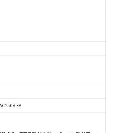
 RoHS指令（10物質）の非含有に対応した製品が提供可能な商品です
AC250V 3A
oHS指令（10物質）の非含有に対応した製品に切り替える予定のある
 RoHS指令（10物質）の非含有に非対応の商品で、対応品を出す予
 RoHS指令（10物質）の非含有の対応状況を調査中または確認中の
ンス料など無形物で、有害物質有無と関係のない商品です。