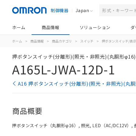
制御機器
Japan
ホーム
商品情報
ソリューション
ダ
ホーム
>
商品情報
>
商品カテゴリ
>
スイッチ
>
押ボタンスイッチ/表
押ボタンスイッチ(分離形)(照光・非照光)(丸胴形φ16
A165L-JWA-12D-1
A16 押ボタンスイッチ(分離形)(照光・非照光)(丸胴
商品概要
押ボタンスイッチ（丸胴形φ16）, 照光, LED（AC/DC12V）, 