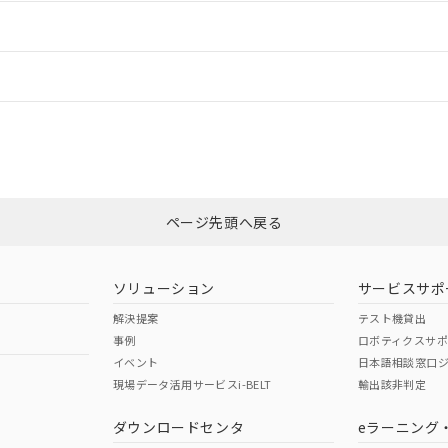
ードすることができます。
情報更新：
ログイン/会員登録
CCC認証
電波法
みください。
Yes
N/A
非含有証明書
※3
ページ先頭へ戻る
ダウンロードはこちら
型式承認
NK型式承認
ABS型式承認
韓国
（日本
（アメリカ
ソリューション
サービスサポ
舶規格）
船舶規格）
船舶規格）
解決提案
テスト機貸出
事例
ロボティクスサ
No
No
イベント
日本語相談窓口
現場データ活用サービスi-BELT
輸出該非判定
I)
PBBs
PBDEs
DBP
ダウンロードセンタ
eラーニング
この製品の規格認証/適合