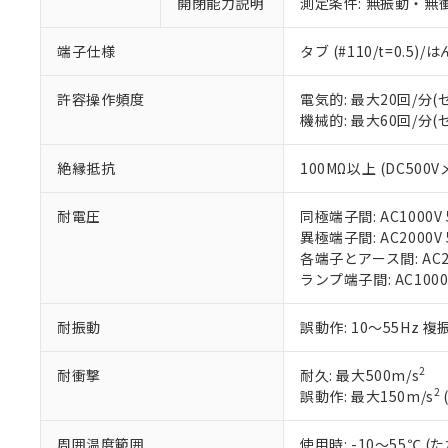
※1 中国RoHS
開閉能力説明
測定条件: 無振動・無衝
仕入先様の事情に
があります。
以下の条件をお読
「○」：最大均質
端子仕様
タブ (#110/t=0.5
「×」：最大均質
本サービスは
当社は、これ
*EU RoHS指令（10物
「－」：未確認で
鉛(Pb) 1000ppm以下、
くものです。
う）を輸出ま
許容操作頻度
電気的: 最大20回/分
記
説明
六価クロム(Cr(Ⅵ)) 1
当社制御機器
などの必要な
フタル酸ビス(2-エチルヘ
機械的: 最大60回/分
号
*中国RoHS10物質の基準値 
ル（DBP） 1000ppm
在庫状況およ
当社は規制貨
Pb(鉛) :1000ppm、 Hg
但し、RoHS指令で産
のであり、閲
ます。
Cr(Ⅵ)(六価クロム) : 
フタル酸エステル類の４
絶縁抵抗
100MΩ以上 (DC500V
○
一定数以
DBP(フタル酸ジブチル) :
い。
当社は貴社製
DEHP(フタル酸ビス(2-エ
正式な納期状
置等に一切使
耐電圧
同極端子間: AC1000V 5
当社販売員に
※2 対応予定月
△
一定数に
当社は、貴社
異極端子間: AC2000V 5
オムロン制御
また当社は、
※2 環境保護使
各端子とアース間: AC200
在庫状況およ
部品在庫の切り替
たしません。
－
在庫なし
ランプ端子間: AC1000
す。
「ｅ」：有害物質
機器販売
マイパーツ機
「10」：通常の
ている必要が
耐振動
誤動作: 10～55Hz 複
味します。
空
受注生産
お客様が当ウ
※3 非含有証明
「－」：未確認で
白
が、当社の製
2
耐衝撃
耐久: 最大500m/s
さい。
下記の非含有証明
2
誤動作: 最大150m/s
※当社の共同
いる法人を指
EU RoHS指令（
周囲温度範囲
使用時: -10～55℃