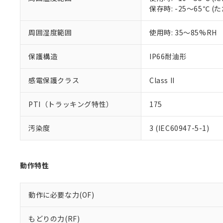
51物質の非含有証
保存時: -25～65℃
※本証明書は発行
また、RoHS指
周囲湿度範囲
使用時: 35～85%RH
混在することから
既に当社にて対応
り割愛しておりま
保護構造
IP66耐油形
感電保護クラス
Class II
PTI（トラッキング特性）
175
汚染度
3 (IEC60947-5-1)
動作特性
動作に必要な力(OF)
もどりの力(RF)