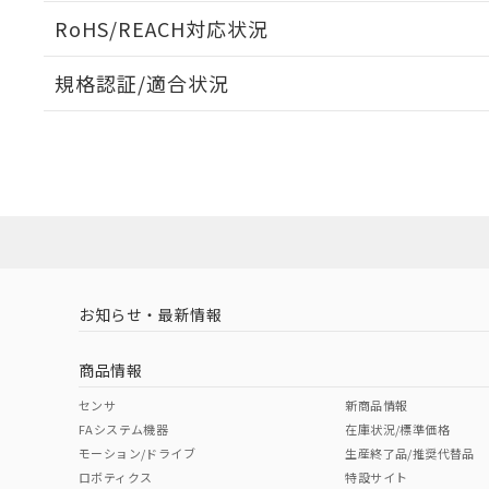
ログイン/会員登録いただくと、CADデータをダウンロ
RoHS/REACH対応状況
規格認証/適合状況
EU RoHS
注意事項・凡例
UL認証
CSA認証
CEマーキング
ダウンロードデータをご利用いただく前に、以下を必ずお読
No
No
Yes
対応状況
対応予定月
※1
※2
ソフトウェアの使用条件
対応済み
LR型式承認
DNV型式承認
BV型式承認
KR
（イギリス
（ノルウェー
（フランス
（
お知らせ・最新情報
中国 RoHS
注意事項・凡例
船舶規格）
船舶規格）
船舶規格）
船
商品情報
No
No
No
No
中国 RoHS表
※1 ※2
センサ
新商品情報
FAシステム機器
在庫状況/標準価格
Pb
Hg
Cd
Cr(V
モーション/ドライブ
生産終了品/推奨代替品
ロボティクス
特設サイト