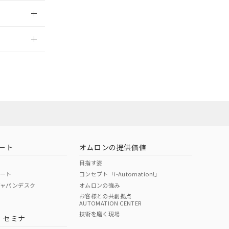
2026/7/29
ート
オムロンの提供価値
目指す姿
ポート
コンセプト「i-Automation!」
ジャパンデスク
オムロンの強み
お客様との共創拠点
AUTOMATION CENTER
DIBP
BBP
DEHP
環境保護
技術を磨く現場
・セミナ
状況ページへ
使用期限