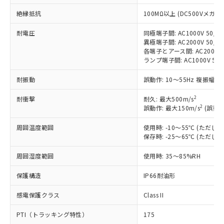
す。
対応予定：EU RoHS指令（10物質）の非含
絶縁抵抗
100MΩ以上 (DC500Vメガ)
ご利用条件
有に対応した製品に切り替える予定のある
商品です。
耐電圧
同極端子間: AC1000V 50/60
異極端子間: AC2000V 50/60
対応予定なし：EU RoHS指令（10物質）の
以下の条件をお読みいただき、同意のうえ
各端子とアース間: AC2000V 5
非含有に非対応の商品で、対応品を出す予
ランプ端子間: AC1000V 50
ご利用ください。
定はありません。
調査・確認中：EU RoHS指令（10物質）の
耐振動
本サービスは、当社制御機器事業取扱
誤動作: 10～55Hz 複振幅 1
※1 中国RoHS○×表
非含有の対応状況を調査中または確認中の
商品の当社在庫状況および標準価格
商品です。
2
耐衝撃
耐久: 最大500m/s
(税抜)を提供させていただくもので
「○」：最大均質材料含有率が中国RoHSの
非該当品：ライセンス料など無形物で、有
2
誤動作: 最大150m/s
(誤動作
す。
基準値以下であることを示します。
害物質有無と関係のない商品です。
当社制御機器事業取扱商品の中には、
「×」：最大均質材料含有率が中国RoHSの
仕入先様の事情により、非含有部品として
周囲温度範囲
使用時: -10～55℃ (ただ
本サービスの対象外となる商品もある
基準値を超えていることを示します。
保存時: -25～65℃ (ただ
いたものが、含有品と判明した場合などや
当社は、これら貴社製品のうち、外国
ことをご了承ください。
「－」：未確認です。当社販売部門へお問
むを得ず変更することがあります。
為替および外国貿易法に定める商品
在庫状況および標準価格照会結果は、
周囲湿度範囲
使用時: 35～85%RH
い合わせください。
（以下｢規制貨物等」という）を輸出
記載している更新日時点での社内デー
*EU RoHS指令（10物質）：
または国外への提供する場合は、日本
記
タに基づき作成されるものであり、閲
説明
保護構造
IP66耐油形
鉛(Pb) 1000ppm以下、 水銀(Hg) 1000ppm以下、 カド
*中国RoHS10物質の基準値 (GB/T26572)：
国政府の輸出許可(または役務取引許
号
覧された時点での実際の在庫および標
ミウム(Cd) 100ppm以下、
Pb(鉛) :1000ppm、 Hg(水銀) : 1000ppm、 Cd(カドミウ
可)を取得するなどの必要な手続きを
六価クロム(Cr(Ⅵ)) 1000ppm以下、ポリ臭化ビフェニル
ム) : 100ppm、
感電保護クラス
準価格とは異なる場合があることをご
Class II
類(PBB) 1000ppm以下、ポリ臭化ジフェニルエーテル類
Cr(Ⅵ)(六価クロム) : 1000ppm、 PBBs(ポリ臭化ビフェ
とります。
了承ください。
(PBDE) 1000ppm以下、フタル酸ビス(2-エチルヘキシ
○
一定数以上の在庫あり
ニル類) : 1000ppm、 PBDEs(ポリ臭化ジフェニルエーテ
当社は規制貨物を破棄する場合は、完
PTI（トラッキング特性）
175
ル) (DEHP)(別名：DOP) 1000ppm以下、フタル酸ブチ
正式な納期状況および標準価格はお客
ル類) : 1000ppm、
ルベンジル（BBP） 1000ppm以下、フタル酸ジブチル
DBP(フタル酸ジブチル) : 1000ppm、 DIBP(フタル酸ジ