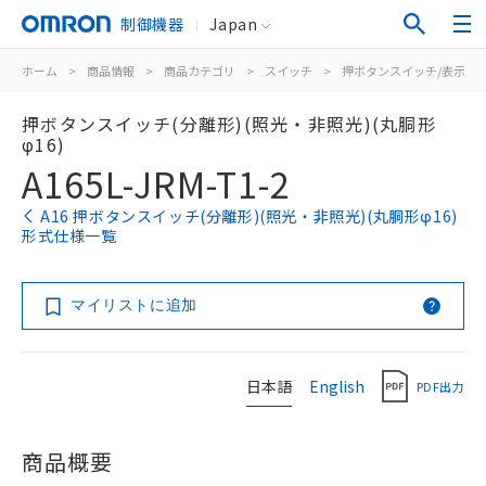
制御機器
Japan
ホーム
>
商品情報
>
商品カテゴリ
>
スイッチ
>
押ボタンスイッチ/表示灯
押ボタンスイッチ(分離形)(照光・非照光)(丸胴形
φ16)
A165L-JRM-T1-2
A16 押ボタンスイッチ(分離形)(照光・非照光)(丸胴形φ16)
形式仕様一覧
マイリストに追加
日本語
English
PDF出力
商品概要