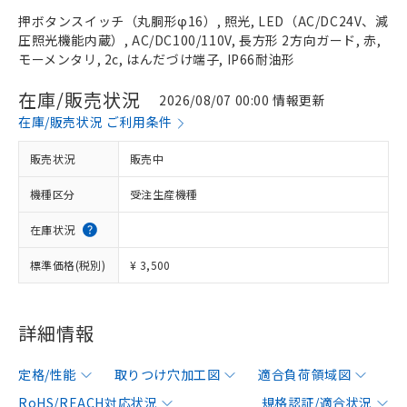
押ボタンスイッチ（丸胴形φ16）, 照光, LED（AC/DC24V、減
圧照光機能内蔵）, AC/DC100/110V, 長方形 2方向ガード, 赤,
モーメンタリ, 2c, はんだづけ端子, IP66耐油形
在庫/販売状況
2026/08/07 00:00 情報更新
在庫/販売状況 ご利用条件
販売状況
販売中
機種区分
受注生産機種
在庫状況
標準価格(税別)
¥ 3,500
詳細情報
定格/性能
取りつけ穴加工図
適合負荷領域図
RoHS/REACH対応状況
規格認証/適合状況