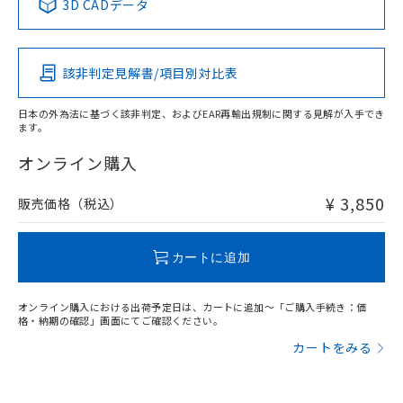
3D CADデータ
この製品の規格認証/適合状況ページへ
Pb
Hg
Cd
Cr(VI)
その他の認証はこちらのページからご検索ください
該非判定見解書/項目別対比表
X
O
O
O
日本の外為法に基づく該非判定、およびEAR再輸出規制に関する見解が入手でき
ます。
"対応済み"や非含有の記載がされた商品であっても、流通
在庫等で未対応品が混在する可能性があります。
オンライン購入
非含有品が必要な際は、弊社営業部門もしくは販売店へお
問い合わせください。
¥ 3,850
販売価格（税込）
この製品のRoHS/REACH対応状況ページへ
カートに追加
オンライン購入における出荷予定日は、カートに追加～「ご購入手続き：価
格・納期の確認」画面にてご確認ください。
カートをみる