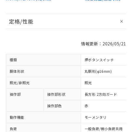
定格/性能
情報更新：2026/05/21
種類
押ボタンスイッチ
胴体形状
丸胴形(φ16mm)
照光/非照光
照光
操作部
操作部形状
長方形 2方向ガード
操作部色
赤
動作機能
モーメンタリ
負荷
一般負荷/微小負荷共用