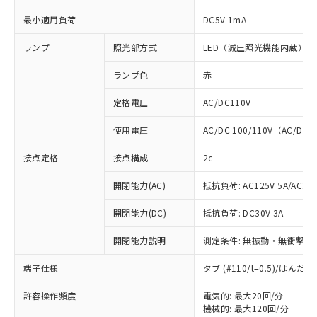
最小適用負荷
DC5V 1mA
ランプ
照光部方式
LED（減圧照光機能内蔵）
ランプ色
赤
定格電圧
AC/DC110V
使用電圧
AC/DC 100/110V（AC/DC 
接点定格
接点構成
2c
開閉能力(AC)
抵抗負荷: AC125V 5A/AC250
開閉能力(DC)
抵抗負荷: DC30V 3A
開閉能力説明
測定条件: 無振動・無衝撃状態
※1 対応状況
端子仕様
タブ (#110/t=0.5)/はん
対応済み：EU RoHS指令（10物質）の
許容操作頻度
電気的: 最大20回/分
非含有に対応した製品が提供可能な商品で
機械的: 最大120回/分