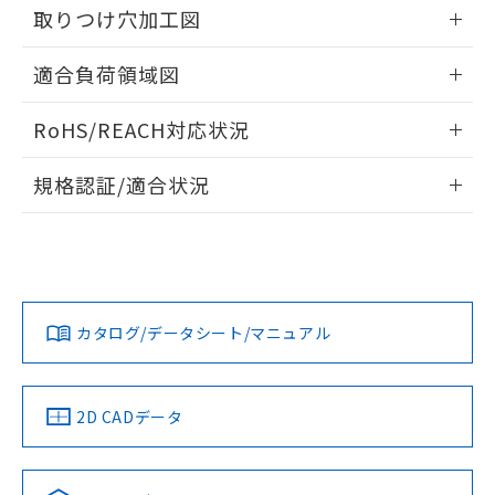
るもので、過去に遡って非含有を証明する
取りつけ穴加工図
指します。
ものではありません。
情報更新：2026/05/21
また、RoHS指令のフタル酸エステル類４
適合負荷領域図
物質の対応では、対応完了までの期間は出
荷製品に未対応品が混在することから備考
情報更新：2026/05/21
RoHS/REACH対応状況
欄に対応日を記載しておりました。
既に当社にて対応品への在庫切替を完了
情報更新：2026/7/29
していることから、特段のことがない限
規格認証/適合状況
り、2022年1月12日より割愛しておりま
EU RoHS
注意事項・凡例
す。
UL認証
CSA認証
CEマーキング
No
No
Yes
対応状況
対応予定月
※1
※2
カタログ/データシート/マニュアル
対応済み
LR型式承認
DNV型式承認
BV型式承認
KR型式承
（イギリス
（ノルウェー
（フランス
（韓国
船舶規格）
船舶規格）
船舶規格）
船舶規格
中国 RoHS
注意事項・凡例
2D CADデータ
No
No
No
No
中国 RoHS表
※1 ※2