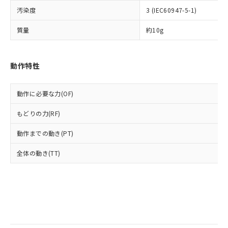
全に破砕するなど、違法に輸出されな
様のお取引先、またはお客様担当のオ
（DBP） 1000ppm以下、フタル酸ジイソブチル
イソブチル) : 1000ppm、 BBP(フタル酸ブチルベンジ
△
一定数には満たないが在庫あり
汚染度
いよう必要な手段を講じます。
3 (IEC60947-5-1)
ムロン制御機器販売店・当社販売員に
(DIBP) 1000ppm以下
ル) : 1000ppm、
当社は貴社製品を、核兵器、ミサイ
但し、RoHS指令で産業用監視および制御機器に対する
DEHP(フタル酸ビス(2-エチルヘキシル)) : 1000ppm
ご相談ください。
適用除外項目は除く。
質量
約10g
ル、化学兵器、生物兵器またはその他
－
在庫なし(最新の在庫状況につ
オムロン制御機器販売店や当社販売拠
フタル酸エステル類の４物質については閾値を超える意
武器並びにこれらの製造装置等に一切
いては、お客様のお取引先、ま
図的な使用がないことを確認しています。
点は「
販売ネットワーク
」をご確認
※2 環境保護使用期限
使用いたしません。
たはお客様担当のオムロン制御
ください。
当社は、貴社製品を第三者に販売する
動作特性
機器販売店・当社販売員にご確
在庫状況および標準価格結果を当社の
※2 対応予定月
「ｅ」：有害物質（10物質）のすべてが基
場合は、上記1、2および3の内容を当
認ください)
事前の承諾なく第三者に漏洩または開
準値以下であることを示します。
該第三者に通知します。また当社は、
示しないようお願いします。
動作に必要な力(OF)
部品在庫の切り替え状況などにより、予定
「10」：通常の使用状況下において有害物
販売先および販売に係わる関係者が違
マイパーツ機能（部品リスト作成サー
空
受注生産機種、また在庫状況の
月が前後することがあります。
質が外部に漏えいし、環境に深刻な影響を
法に輸出するおそれがある場合は、取
ビス）をご利用いただくには、I-Web
白
情報を公開していない機種
もどりの力(RF)
及ぼさない年数を意味します。
り引きをいたしません。
メンバーズにご登録されている必要が
「－」：未確認です。当社販売部門へお問
あります。
動作までの動き(PT)
い合わせください。
お客様が当ウェブサイト上で当社にご
※3 非含有証明書ダウンロード
登録された部品リストについて、当社
全体の動き(TT)
および当社の共同利用者が、当社の製
下記の非含有証明書をダウンロードするこ
品・サービスに関するお客様との取
とができます。
合意する
キャンセル
引・商談に必要な範囲で利用すること
をご了承ください。
EU RoHS指令（10物質）の非含有証明書
※当社の共同利用者とは、
"個人情報
51物質の非含有証明書（当社基準）
の共同利用に関して"
の「1.共同利
※本証明書は発行日時点で非含有を証明す
用者の範囲」に記載されている法人を