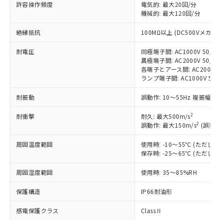
非含有に対応した製品が提供可能な商品で
許容操作頻度
電気的: 最大20回/分
す。
機械的: 最大120回/分
対応予定：EU RoHS指令（10物質）の非含
ご利用条件
絶縁抵抗
100MΩ以上 (DC500Vメガ)
有に対応した製品に切り替える予定のある
商品です。
耐電圧
同極端子間: AC1000V 50/60
対応予定なし：EU RoHS指令（10物質）の
異極端子間: AC2000V 50/60
以下の条件をお読みいただき、同意のうえ
非含有に非対応の商品で、対応品を出す予
各端子とアース間: AC2000V 5
ご利用ください。
定はありません。
ランプ端子間: AC1000V 50
調査・確認中：EU RoHS指令（10物質）の
本サービスは、当社制御機器事業取扱
※1 中国RoHS○×表
非含有の対応状況を調査中または確認中の
耐振動
誤動作: 10～55Hz 複振幅 1
商品の当社在庫状況および標準価格
商品です。
(税抜)を提供させていただくもので
「○」：最大均質材料含有率が中国RoHSの
2
耐衝撃
非該当品：ライセンス料など無形物で、有
耐久: 最大500m/s
す。
2
基準値以下であることを示します。
誤動作: 最大150m/s
(誤動作
害物質有無と関係のない商品です。
当社制御機器事業取扱商品の中には、
「×」：最大均質材料含有率が中国RoHSの
仕入先様の事情により、非含有部品として
本サービスの対象外となる商品もある
周囲温度範囲
使用時: -10～55℃ (ただ
基準値を超えていることを示します。
いたものが、含有品と判明した場合などや
当社は、これら貴社製品のうち、外国
ことをご了承ください。
保存時: -25～65℃ (ただ
「－」：未確認です。当社販売部門へお問
むを得ず変更することがあります。
為替および外国貿易法に定める商品
在庫状況および標準価格照会結果は、
い合わせください。
（以下｢規制貨物等」という）を輸出
周囲湿度範囲
使用時: 35～85%RH
記載している更新日時点での社内デー
*EU RoHS指令（10物質）：
または国外への提供する場合は、日本
記
タに基づき作成されるものであり、閲
説明
鉛(Pb) 1000ppm以下、 水銀(Hg) 1000ppm以下、 カド
*中国RoHS10物質の基準値 (GB/T26572)：
国政府の輸出許可(または役務取引許
保護構造
IP66耐油形
号
覧された時点での実際の在庫および標
ミウム(Cd) 100ppm以下、
Pb(鉛) :1000ppm、 Hg(水銀) : 1000ppm、 Cd(カドミウ
可)を取得するなどの必要な手続きを
六価クロム(Cr(Ⅵ)) 1000ppm以下、ポリ臭化ビフェニル
ム) : 100ppm、
準価格とは異なる場合があることをご
類(PBB) 1000ppm以下、ポリ臭化ジフェニルエーテル類
Cr(Ⅵ)(六価クロム) : 1000ppm、 PBBs(ポリ臭化ビフェ
感電保護クラス
Class II
とります。
了承ください。
(PBDE) 1000ppm以下、フタル酸ビス(2-エチルヘキシ
○
一定数以上の在庫あり
ニル類) : 1000ppm、 PBDEs(ポリ臭化ジフェニルエーテ