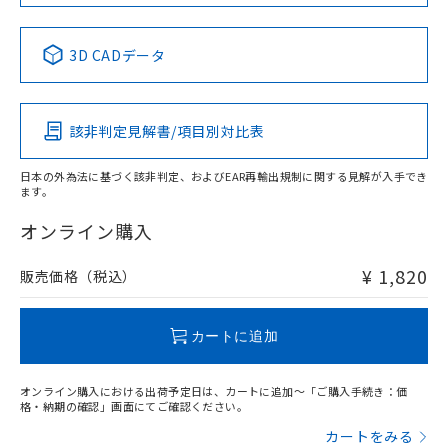
No
No
No
No
中国 RoHS表
※1 ※2
3D CADデータ
この製品の規格認証/適合状況ページへ
Pb
Hg
Cd
Cr(VI)
その他の認証はこちらのページからご検索ください
該非判定見解書/項目別対比表
O
O
O
O
日本の外為法に基づく該非判定、およびEAR再輸出規制に関する見解が入手でき
ます。
"対応済み"や非含有の記載がされた商品であっても、流通
在庫等で未対応品が混在する可能性があります。
オンライン購入
非含有品が必要な際は、弊社営業部門もしくは販売店へお
問い合わせください。
¥ 1,820
販売価格（税込）
この製品のRoHS/REACH対応状況ページへ
カートに追加
オンライン購入における出荷予定日は、カートに追加～「ご購入手続き：価
格・納期の確認」画面にてご確認ください。
カートをみる