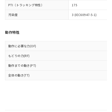
当社は規制貨物を破棄する場合は、完
ル) (DEHP)(別名：DOP) 1000ppm以下、フタル酸ブチ
正式な納期状況および標準価格はお客
ル類) : 1000ppm、
PTI（トラッキング特性）
175
ルベンジル（BBP） 1000ppm以下、フタル酸ジブチル
全に破砕するなど、違法に輸出されな
DBP(フタル酸ジブチル) : 1000ppm、 DIBP(フタル酸ジ
様のお取引先、またはお客様担当のオ
（DBP） 1000ppm以下、フタル酸ジイソブチル
イソブチル) : 1000ppm、 BBP(フタル酸ブチルベンジ
△
一定数には満たないが在庫あり
いよう必要な手段を講じます。
ムロン制御機器販売店・当社販売員に
(DIBP) 1000ppm以下
ル) : 1000ppm、
汚染度
3 (IEC60947-5-1)
当社は貴社製品を、核兵器、ミサイ
但し、RoHS指令で産業用監視および制御機器に対する
DEHP(フタル酸ビス(2-エチルヘキシル)) : 1000ppm
ご相談ください。
適用除外項目は除く。
ル、化学兵器、生物兵器またはその他
－
在庫なし(最新の在庫状況につ
オムロン制御機器販売店や当社販売拠
フタル酸エステル類の４物質については閾値を超える意
武器並びにこれらの製造装置等に一切
いては、お客様のお取引先、ま
図的な使用がないことを確認しています。
点は「
販売ネットワーク
」をご確認
※2 環境保護使用期限
動作特性
使用いたしません。
たはお客様担当のオムロン制御
ください。
当社は、貴社製品を第三者に販売する
機器販売店・当社販売員にご確
在庫状況および標準価格結果を当社の
※2 対応予定月
「ｅ」：有害物質（10物質）のすべてが基
場合は、上記1、2および3の内容を当
認ください)
事前の承諾なく第三者に漏洩または開
動作に必要な力(OF)
準値以下であることを示します。
該第三者に通知します。また当社は、
示しないようお願いします。
部品在庫の切り替え状況などにより、予定
「10」：通常の使用状況下において有害物
販売先および販売に係わる関係者が違
マイパーツ機能（部品リスト作成サー
空
受注生産機種、また在庫状況の
もどりの力(RF)
月が前後することがあります。
質が外部に漏えいし、環境に深刻な影響を
法に輸出するおそれがある場合は、取
ビス）をご利用いただくには、I-Web
白
情報を公開していない機種
及ぼさない年数を意味します。
り引きをいたしません。
メンバーズにご登録されている必要が
動作までの動き(PT)
「－」：未確認です。当社販売部門へお問
あります。
い合わせください。
全体の動き(TT)
お客様が当ウェブサイト上で当社にご
※3 非含有証明書ダウンロード
登録された部品リストについて、当社
および当社の共同利用者が、当社の製
下記の非含有証明書をダウンロードするこ
品・サービスに関するお客様との取
とができます。
合意する
キャンセル
引・商談に必要な範囲で利用すること
をご了承ください。
EU RoHS指令（10物質）の非含有証明書
※当社の共同利用者とは、
"個人情報
51物質の非含有証明書（当社基準）