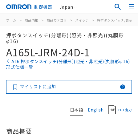
制御機器
Japan
ホーム
>
商品情報
>
商品カテゴリ
>
スイッチ
>
押ボタンスイッチ/表示灯
押ボタンスイッチ(分離形)(照光・非照光)(丸胴形
φ16)
A165L-JRM-24D-1
A16 押ボタンスイッチ(分離形)(照光・非照光)(丸胴形φ16)
形式仕様一覧
マイリストに追加
日本語
English
PDF出力
商品概要