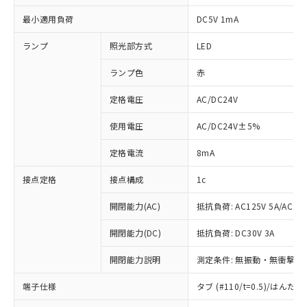
最小適用負荷
DC5V 1mA
ランプ
照光部方式
LED
ランプ色
赤
定格電圧
AC/DC24V
使用電圧
AC/DC24V±5%
定格電流
8mA
接点定格
接点構成
1c
開閉能力(AC)
抵抗負荷: AC125V 5A/AC250
開閉能力(DC)
抵抗負荷: DC30V 3A
開閉能力説明
測定条件: 無振動・無衝撃状態
※1 対応状況
端子仕様
タブ (#110/t=0.5)/はん
対応済み：EU RoHS指令（10物質）の