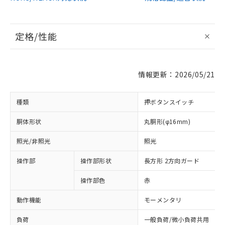
定格/性能
情報更新：2026/05/21
種類
押ボタンスイッチ
胴体形状
丸胴形(φ16mm)
照光/非照光
照光
操作部
操作部形状
長方形 2方向ガード
操作部色
赤
動作機能
モーメンタリ
負荷
一般負荷/微小負荷共用