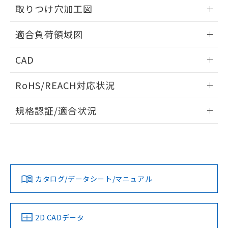
の共同利用に関して"
の「1.共同利
取りつけ穴加工図
※本証明書は発行日時点で非含有を証明す
用者の範囲」に記載されている法人を
るもので、過去に遡って非含有を証明する
指します。
情報更新：2026/05/21
ものではありません。
適合負荷領域図
また、RoHS指令のフタル酸エステル類４
物質の対応では、対応完了までの期間は出
情報更新：2026/05/21
CAD
荷製品に未対応品が混在することから備考
欄に対応日を記載しておりました。
ログイン/会員登録いただくと、CADデータをダウンロー
既に当社にて対応品への在庫切替を完了
RoHS/REACH対応状況
ドすることができます。
していることから、特段のことがない限
情報更新：2026/7/29
り、2022年1月12日より割愛しておりま
規格認証/適合状況
す。
ログイン/会員登録
EU RoHS
注意事項・凡例
UL認証
CSA認証
CEマーキング
No
No
Yes
対応状況
対応予定月
※1
※2
ダウンロードデータをご利用いただく前に、以下を必ずお読
みください。
カタログ/データシート/マニュアル
対応済み
ソフトウェアの使用条件
LR型式承認
DNV型式承認
BV型式承認
KR型式承
（イギリス
（ノルウェー
（フランス
（韓国
船舶規格）
船舶規格）
船舶規格）
船舶規格
中国 RoHS
注意事項・凡例
2D CADデータ