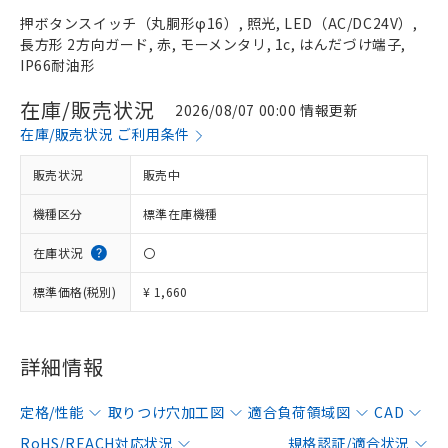
押ボタンスイッチ（丸胴形φ16）, 照光, LED（AC/DC24V）,
長方形 2方向ガード, 赤, モーメンタリ, 1c, はんだづけ端子,
IP66耐油形
在庫/販売状況
2026/08/07 00:00 情報更新
在庫/販売状況 ご利用条件
販売状況
販売中
機種区分
標準在庫機種
在庫状況
〇
標準価格(税別)
¥ 1,660
詳細情報
定格/性能
取りつけ穴加工図
適合負荷領域図
CAD
RoHS/REACH対応状況
規格認証/適合状況