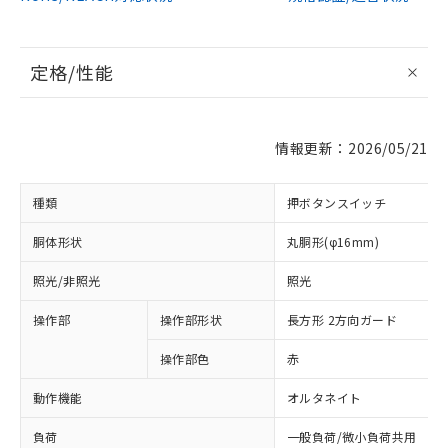
定格/性能
情報更新：2026/05/21
種類
押ボタンスイッチ
胴体形状
丸胴形(φ16mm)
照光/非照光
照光
操作部
操作部形状
長方形 2方向ガード
操作部色
赤
動作機能
オルタネイト
負荷
一般負荷/微小負荷共用