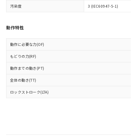
当社は規制貨物を破棄する場合は、完
ル) (DEHP)(別名：DOP) 1000ppm以下、フタル酸ブチ
正式な納期状況および標準価格はお客
ル類) : 1000ppm、
汚染度
3 (IEC60947-5-1)
ルベンジル（BBP） 1000ppm以下、フタル酸ジブチル
全に破砕するなど、違法に輸出されな
DBP(フタル酸ジブチル) : 1000ppm、 DIBP(フタル酸ジ
様のお取引先、またはお客様担当のオ
（DBP） 1000ppm以下、フタル酸ジイソブチル
イソブチル) : 1000ppm、 BBP(フタル酸ブチルベンジ
△
一定数には満たないが在庫あり
いよう必要な手段を講じます。
ムロン制御機器販売店・当社販売員に
(DIBP) 1000ppm以下
ル) : 1000ppm、
当社は貴社製品を、核兵器、ミサイ
但し、RoHS指令で産業用監視および制御機器に対する
DEHP(フタル酸ビス(2-エチルヘキシル)) : 1000ppm
ご相談ください。
適用除外項目は除く。
ル、化学兵器、生物兵器またはその他
動作特性
－
在庫なし(最新の在庫状況につ
オムロン制御機器販売店や当社販売拠
フタル酸エステル類の４物質については閾値を超える意
武器並びにこれらの製造装置等に一切
いては、お客様のお取引先、ま
図的な使用がないことを確認しています。
点は「
販売ネットワーク
」をご確認
※2 環境保護使用期限
使用いたしません。
たはお客様担当のオムロン制御
ください。
動作に必要な力(OF)
当社は、貴社製品を第三者に販売する
機器販売店・当社販売員にご確
在庫状況および標準価格結果を当社の
※2 対応予定月
「ｅ」：有害物質（10物質）のすべてが基
場合は、上記1、2および3の内容を当
認ください)
事前の承諾なく第三者に漏洩または開
もどりの力(RF)
準値以下であることを示します。
該第三者に通知します。また当社は、
示しないようお願いします。
部品在庫の切り替え状況などにより、予定
「10」：通常の使用状況下において有害物
販売先および販売に係わる関係者が違
マイパーツ機能（部品リスト作成サー
空
受注生産機種、また在庫状況の
動作までの動き(PT)
月が前後することがあります。
質が外部に漏えいし、環境に深刻な影響を
法に輸出するおそれがある場合は、取
ビス）をご利用いただくには、I-Web
白
情報を公開していない機種
及ぼさない年数を意味します。
り引きをいたしません。
メンバーズにご登録されている必要が
全体の動き(TT)
「－」：未確認です。当社販売部門へお問
あります。
い合わせください。
ロックストローク(LTA)
お客様が当ウェブサイト上で当社にご
※3 非含有証明書ダウンロード
登録された部品リストについて、当社
および当社の共同利用者が、当社の製
下記の非含有証明書をダウンロードするこ
品・サービスに関するお客様との取
とができます。
合意する
キャンセル
引・商談に必要な範囲で利用すること
をご了承ください。
EU RoHS指令（10物質）の非含有証明書
※当社の共同利用者とは、
"個人情報
51物質の非含有証明書（当社基準）