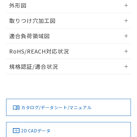
の共同利用に関して"
の「1.共同利
外形図
※本証明書は発行日時点で非含有を証明す
用者の範囲」に記載されている法人を
るもので、過去に遡って非含有を証明する
指します。
情報更新：2026/05/21
ものではありません。
取りつけ穴加工図
また、RoHS指令のフタル酸エステル類４
物質の対応では、対応完了までの期間は出
情報更新：2026/05/21
適合負荷領域図
荷製品に未対応品が混在することから備考
欄に対応日を記載しておりました。
情報更新：2026/05/21
既に当社にて対応品への在庫切替を完了
RoHS/REACH対応状況
していることから、特段のことがない限
情報更新：2026/7/29
り、2022年1月12日より割愛しておりま
規格認証/適合状況
す。
EU RoHS
注意事項・凡例
UL認証
CSA認証
CEマーキング
No
No
Yes
対応状況
対応予定月
※1
※2
カタログ/データシート/マニュアル
対応済み
LR型式承認
DNV型式承認
BV型式承認
KR型式承
（イギリス
（ノルウェー
（フランス
（韓国
船舶規格）
船舶規格）
船舶規格）
船舶規格
中国 RoHS
注意事項・凡例
2D CADデータ