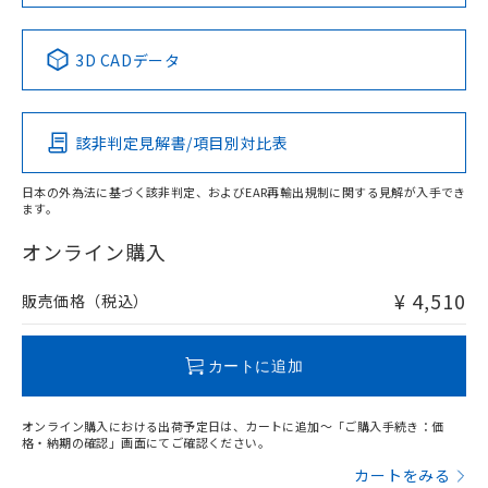
No
No
No
No
中国 RoHS表
※1 ※2
3D CADデータ
この製品の規格認証/適合状況ページへ
Pb
Hg
Cd
Cr(VI)
その他の認証はこちらのページからご検索ください
該非判定見解書/項目別対比表
X
O
O
O
日本の外為法に基づく該非判定、およびEAR再輸出規制に関する見解が入手でき
ます。
"対応済み"や非含有の記載がされた商品であっても、流通
在庫等で未対応品が混在する可能性があります。
オンライン購入
非含有品が必要な際は、弊社営業部門もしくは販売店へお
問い合わせください。
¥ 4,510
販売価格（税込）
この製品のRoHS/REACH対応状況ページへ
カートに追加
オンライン購入における出荷予定日は、カートに追加～「ご購入手続き：価
格・納期の確認」画面にてご確認ください。
カートをみる