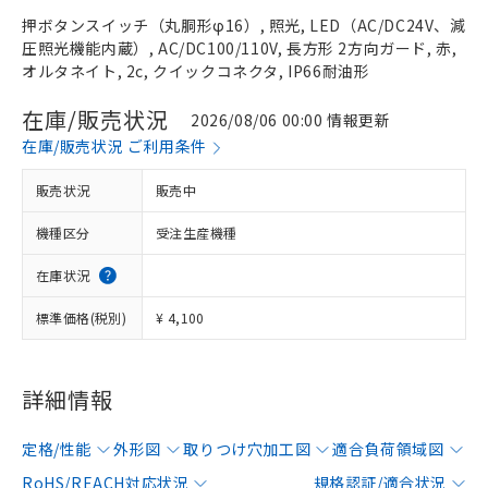
押ボタンスイッチ（丸胴形φ16）, 照光, LED（AC/DC24V、減
圧照光機能内蔵）, AC/DC100/110V, 長方形 2方向ガード, 赤,
オルタネイト, 2c, クイックコネクタ, IP66耐油形
在庫/販売状況
2026/08/06 00:00 情報更新
在庫/販売状況 ご利用条件
販売状況
販売中
機種区分
受注生産機種
在庫状況
標準価格(税別)
¥ 4,100
詳細情報
定格/性能
外形図
取りつけ穴加工図
適合負荷領域図
RoHS/REACH対応状況
規格認証/適合状況