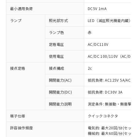
最小適用負荷
DC5V 1mA
ランプ
照光部方式
LED（減圧照光機能内蔵）
ランプ色
赤
定格電圧
AC/DC110V
使用電圧
AC/DC 100/110V（AC/DC 
接点定格
接点構成
2c
開閉能力(AC)
抵抗負荷: AC125V 5A/AC250
開閉能力(DC)
抵抗負荷: DC30V 3A
開閉能力説明
測定条件: 無振動・無衝撃状態
端子仕様
クイックコネクタ
※1 対応状況
許容操作頻度
電気的: 最大20回/分(セッ
対応済み：EU RoHS指令（10物質）の
機械的: 最大60回/分(セッ