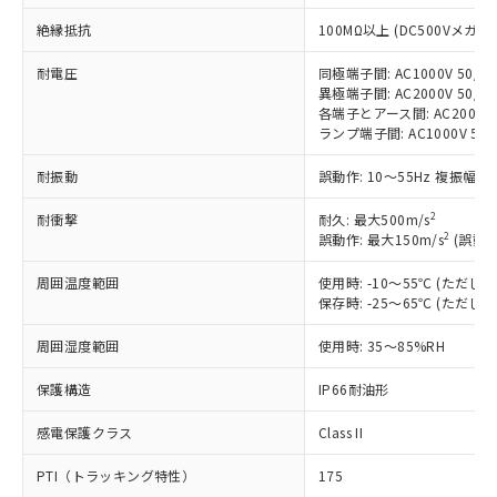
非含有に対応した製品が提供可能な商品で
絶縁抵抗
す。
100MΩ以上 (DC500Vメガ)
対応予定：EU RoHS指令（10物質）の非含
ご利用条件
耐電圧
同極端子間: AC1000V 50/60
有に対応した製品に切り替える予定のある
異極端子間: AC2000V 50/60
商品です。
各端子とアース間: AC2000V 5
対応予定なし：EU RoHS指令（10物質）の
ランプ端子間: AC1000V 50
以下の条件をお読みいただき、同意のうえ
非含有に非対応の商品で、対応品を出す予
ご利用ください。
定はありません。
耐振動
誤動作: 10～55Hz 複振幅 1
調査・確認中：EU RoHS指令（10物質）の
本サービスは、当社制御機器事業取扱
※1 中国RoHS○×表
非含有の対応状況を調査中または確認中の
2
耐衝撃
耐久: 最大500m/s
商品の当社在庫状況および標準価格
2
商品です。
誤動作: 最大150m/s
(誤動作
(税抜)を提供させていただくもので
「○」：最大均質材料含有率が中国RoHSの
非該当品：ライセンス料など無形物で、有
す。
周囲温度範囲
基準値以下であることを示します。
使用時: -10～55℃ (ただ
害物質有無と関係のない商品です。
当社制御機器事業取扱商品の中には、
保存時: -25～65℃ (ただ
「×」：最大均質材料含有率が中国RoHSの
仕入先様の事情により、非含有部品として
本サービスの対象外となる商品もある
基準値を超えていることを示します。
いたものが、含有品と判明した場合などや
当社は、これら貴社製品のうち、外国
ことをご了承ください。
周囲湿度範囲
使用時: 35～85%RH
「－」：未確認です。当社販売部門へお問
むを得ず変更することがあります。
為替および外国貿易法に定める商品
在庫状況および標準価格照会結果は、
い合わせください。
（以下｢規制貨物等」という）を輸出
保護構造
IP66耐油形
記載している更新日時点での社内デー
*EU RoHS指令（10物質）：
または国外への提供する場合は、日本
記
タに基づき作成されるものであり、閲
説明
鉛(Pb) 1000ppm以下、 水銀(Hg) 1000ppm以下、 カド
*中国RoHS10物質の基準値 (GB/T26572)：
国政府の輸出許可(または役務取引許
感電保護クラス
Class II
号
覧された時点での実際の在庫および標
ミウム(Cd) 100ppm以下、
Pb(鉛) :1000ppm、 Hg(水銀) : 1000ppm、 Cd(カドミウ
可)を取得するなどの必要な手続きを
六価クロム(Cr(Ⅵ)) 1000ppm以下、ポリ臭化ビフェニル
ム) : 100ppm、
準価格とは異なる場合があることをご
類(PBB) 1000ppm以下、ポリ臭化ジフェニルエーテル類
Cr(Ⅵ)(六価クロム) : 1000ppm、 PBBs(ポリ臭化ビフェ
PTI（トラッキング特性）
175
とります。
了承ください。
(PBDE) 1000ppm以下、フタル酸ビス(2-エチルヘキシ
○
一定数以上の在庫あり
ニル類) : 1000ppm、 PBDEs(ポリ臭化ジフェニルエーテ