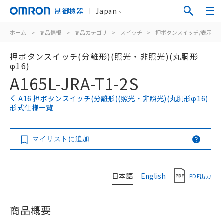
制御機器
Japan
ホーム
>
商品情報
>
商品カテゴリ
>
スイッチ
>
押ボタンスイッチ/表示灯
押ボタンスイッチ(分離形)(照光・非照光)(丸胴形
φ16)
A165L-JRA-T1-2S
A16 押ボタンスイッチ(分離形)(照光・非照光)(丸胴形φ16)
形式仕様一覧
マイリストに追加
日本語
English
PDF出力
商品概要