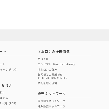
ート
オムロンの提供価値
目指す姿
ポート
コンセプト「i-Automation!」
ジャパンデスク
オムロンの強み
お客様との共創拠点
AUTOMATION CENTER
DIBP
BBP
DEHP
環境保護
技術を磨く現場
・セミナ
状況ページへ
使用期限
検索ください
案内
販売ネットワーク
講する
O
O
O
10
国内販売ネットワーク
ス一覧（PDF）
海外販売ネットワーク