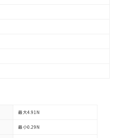
令のフタル酸エステル類４物質の対応では、対応完了までの期間は出
備考欄に対応日を記載しておりました。
品への在庫切替を完了していることから、特段のことがない限り、20
す。
最大4.91N
最小0.29N