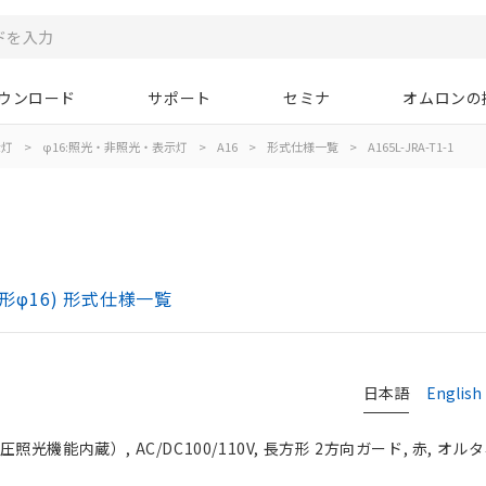
ウンロード
サポート
セミナ
オムロンの
示灯
>
φ16:照光・非照光・表示灯
>
A16
>
形式仕様一覧
>
A165L-JRA-T1-1
)
形φ16) 形式仕様一覧
日本語
English
光機能内蔵）, AC/DC100/110V, 長方形 2方向ガード, 赤, オルタネ