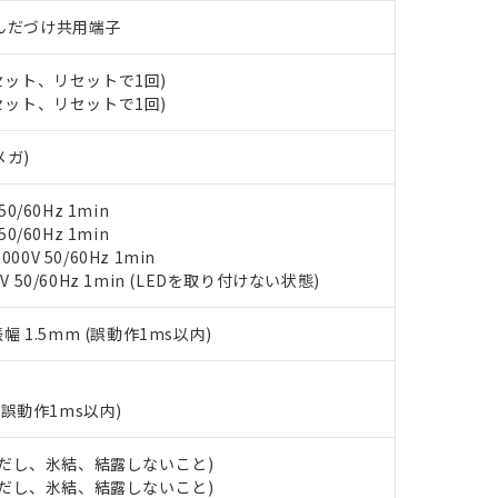
材料含有率が中国RoHSの基準値以下であることを示します。
)/はんだづけ共用端子
材料含有率が中国RoHSの基準値を超えていることを示します。
、当社制御機器事業取扱商品の当社在庫状況および標準価格(税抜)
ら貴社製品のうち、外国為替および外国貿易法に定める商品（以下｢
質）：
す。当社販売部門へお問い合わせください。
 水銀(Hg) 1000ppm以下、 カドミウム(Cd) 100ppm以下、
たは国外への提供する場合は、日本国政府の輸出許可(または役務取
000ppm以下、ポリ臭化ビフェニル類(PBB) 1000ppm以下、ポリ臭化ジフェニルエーテル類(P
(セット、リセットで1回)
事業取扱商品の中には、本サービスの対象外となる商品もあること
手続きをとります。
キシル) (DEHP)(別名：DOP) 1000ppm以下、フタル酸ブチルベンジル（BBP） 100
(GB/T26572)：
(セット、リセットで1回)
以下、フタル酸ジイソブチル (DIBP) 1000ppm以下
び標準価格照会結果は、記載している更新日時点での社内データに
物を破棄する場合は、完全に破砕するなど、違法に輸出されないよ
(水銀) : 1000ppm、 Cd(カドミウム) : 100ppm、
業用監視および制御機器に対する適用除外項目は除く。
覧された時点での実際の在庫および標準価格とは異なる場合がある
1000ppm、 PBBs(ポリ臭化ビフェニル類) : 1000ppm、 PBDEs(ポリ臭化ジフェニルエーテル類
物質については閾値を超える意図的な使用がないことを確認しています。
上の在庫あり
 1000ppm、 DIBP(フタル酸ジイソブチル) : 1000ppm、 BBP(フタル酸ブチルベンジル) :
品を、核兵器、ミサイル、化学兵器、生物兵器またはその他武器並
メガ)
チルヘキシル)) : 1000ppm
況および標準価格はお客様のお取引先、またはお客様担当のオムロ
用いたしません。
ご相談ください。
は満たないが在庫あり
製品を第三者に販売する場合は、上記1、2および3の内容を当該第
0/60Hz 1min
機器販売店や当社販売拠点は「
販売ネットワーク
」をご確認くだ
販売先および販売に係わる関係者が違法に輸出するおそれがある場
用期限
0/60Hz 1min
び標準価格結果を当社の事前の承諾なく第三者に漏洩または開示し
え状況などにより、予定月が前後することがあります。
(最新の在庫状況については、お客様のお取引先、またはお客様担当
0V 50/60Hz 1min
（10物質）のすべてが基準値以下であることを示します。
店・当社販売員にご確認ください)
V 50/60Hz 1min (LEDを取り付けない状態)
能（部品リスト作成サービス）をご利用いただくには、I-Webメン
使用状況下において有害物質が外部に漏えいし、環境に深刻な影響を
あります。
機種、また在庫状況の情報を公開していない機種
振幅 1.5mm (誤動作1ms以内)
ェブサイト上で当社にご登録された部品リストについて、当社およ
書ダウンロード
す。当社販売部門へお問い合わせください。
品・サービスに関するお客様との取引・商談に必要な範囲で利用す
合意する
キャンセル
書をダウンロードすることができます。
(誤動作1ms以内)
利用者とは、
"個人情報の共同利用に関して"
の「1.共同利用者の
します。
10物質）の非含有証明書
明書（当社基準）
 (ただし、氷結、結露しないこと)
日時点で非含有を証明するもので、過去に遡って非含有を証明するも
 (ただし、氷結、結露しないこと)