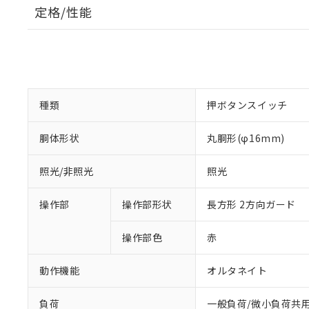
定格/性能
種類
押ボタンスイッチ
胴体形状
丸胴形(φ16mm)
照光/非照光
照光
操作部
操作部形状
長方形 2方向ガード
操作部色
赤
動作機能
オルタネイト
負荷
一般負荷/微小負荷共