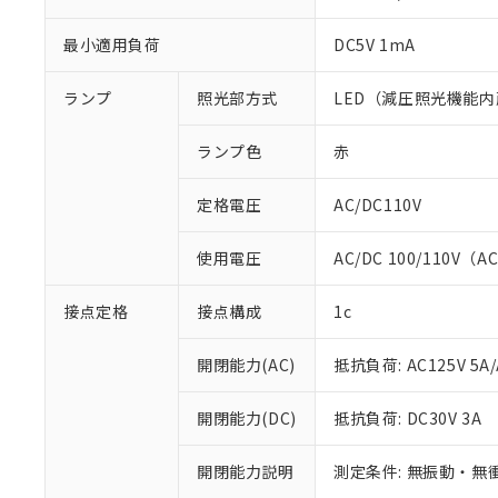
最小適用負荷
DC5V 1mA
ランプ
照光部方式
LED（減圧照光機能内
ランプ色
赤
定格電圧
AC/DC110V
使用電圧
AC/DC 100/110V（A
※1 対応状況
接点定格
接点構成
1c
対応済み：EU
開閉能力(AC)
抵抗負荷: AC125V 5A/
対応予定：EU R
対応予定なし：EU
開閉能力(DC)
抵抗負荷: DC30V 3A
調査・確認中：EU
ご利用条件
非該当品：ライセ
※1 中国RoHS
仕入先様の事情に
開閉能力説明
測定条件: 無振動・無衝
があります。
以下の条件をお読