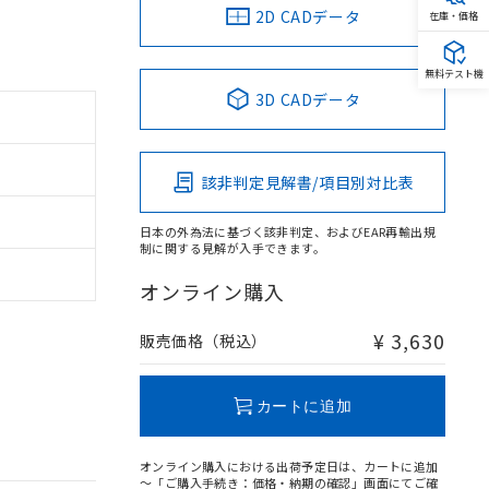
2D CADデータ
在庫・価格
無料テスト機
3D CADデータ
該非判定見解書/項目別対比表
日本の外為法に基づく該非判定、およびEAR再輸出規
制に関する見解が入手できます。
オンライン購入
¥ 3,630
販売価格（税込）
カートに追加
オンライン購入における出荷予定日は、カートに追加
～「ご購入手続き：価格・納期の確認」画面にてご確