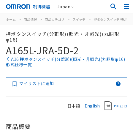
制御機器
Japan
ホーム
>
商品情報
>
商品カテゴリ
>
スイッチ
>
押ボタンスイッチ/表示灯
押ボタンスイッチ(分離形)(照光・非照光)(丸胴形
φ16)
A165L-JRA-5D-2
A16 押ボタンスイッチ(分離形)(照光・非照光)(丸胴形φ16)
形式仕様一覧
マイリストに追加
日本語
English
PDF出力
商品概要