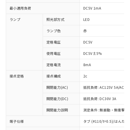
最小適用負荷
DC5V 1mA
ランプ
照光部方式
LED
ランプ色
赤
定格電圧
DC5V
使用電圧
DC5V±5%
定格電流
8mA
接点定格
接点構成
2c
開閉能力(AC)
抵抗負荷: AC125V 5A/AC250
開閉能力(DC)
抵抗負荷: DC30V 3A
開閉能力説明
測定条件: 無振動・無衝撃状態
端子仕様
タブ (#110/t=0.5)/はん
※1 対応状況