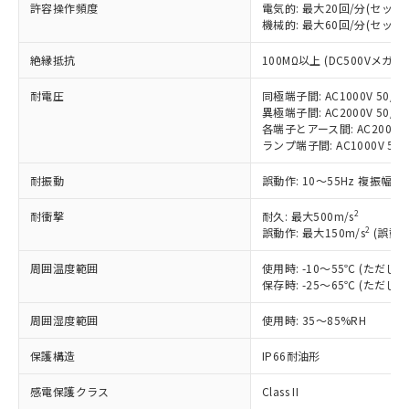
許容操作頻度
電気的: 最大20回/分(セッ
対応済み：EU RoHS指令（10物質）の
機械的: 最大60回/分(セッ
非含有に対応した製品が提供可能な商品で
絶縁抵抗
す。
100MΩ以上 (DC500Vメガ)
対応予定：EU RoHS指令（10物質）の非含
ご利用条件
耐電圧
同極端子間: AC1000V 50/60
有に対応した製品に切り替える予定のある
異極端子間: AC2000V 50/60
商品です。
各端子とアース間: AC2000V 5
対応予定なし：EU RoHS指令（10物質）の
ランプ端子間: AC1000V 50
以下の条件をお読みいただき、同意のうえ
非含有に非対応の商品で、対応品を出す予
ご利用ください。
定はありません。
耐振動
誤動作: 10～55Hz 複振幅 1
調査・確認中：EU RoHS指令（10物質）の
本サービスは、当社制御機器事業取扱
※1 中国RoHS○×表
非含有の対応状況を調査中または確認中の
2
耐衝撃
耐久: 最大500m/s
商品の当社在庫状況および標準価格
2
商品です。
誤動作: 最大150m/s
(誤動作
(税抜)を提供させていただくもので
「○」：最大均質材料含有率が中国RoHSの
非該当品：ライセンス料など無形物で、有
す。
周囲温度範囲
基準値以下であることを示します。
使用時: -10～55℃ (ただ
害物質有無と関係のない商品です。
当社制御機器事業取扱商品の中には、
保存時: -25～65℃ (ただ
「×」：最大均質材料含有率が中国RoHSの
仕入先様の事情により、非含有部品として
本サービスの対象外となる商品もある
基準値を超えていることを示します。
いたものが、含有品と判明した場合などや
当社は、これら貴社製品のうち、外国
ことをご了承ください。
周囲湿度範囲
使用時: 35～85%RH
「－」：未確認です。当社販売部門へお問
むを得ず変更することがあります。
為替および外国貿易法に定める商品
在庫状況および標準価格照会結果は、
い合わせください。
（以下｢規制貨物等」という）を輸出
保護構造
IP66耐油形
記載している更新日時点での社内デー
*EU RoHS指令（10物質）：
または国外への提供する場合は、日本
記
タに基づき作成されるものであり、閲
説明
鉛(Pb) 1000ppm以下、 水銀(Hg) 1000ppm以下、 カド
*中国RoHS10物質の基準値 (GB/T26572)：
国政府の輸出許可(または役務取引許
感電保護クラス
Class II
号
覧された時点での実際の在庫および標
ミウム(Cd) 100ppm以下、
Pb(鉛) :1000ppm、 Hg(水銀) : 1000ppm、 Cd(カドミウ