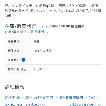
押ボタンスイッチ（丸胴形φ16）, 照光, LED（DC5V）, 長方
形 2方向ガード, 赤, オルタネイト, 2c, はんだづけ端子, IP66耐
油形
在庫/販売状況
2026/08/07 00:00 情報更新
在庫/販売状況 ご利用条件
販売状況
販売中
機種区分
受注生産機種
在庫状況
標準価格(税別)
¥ 1,980
詳細情報
定格/性能
取りつけ穴加工図
適合負荷領域図
CAD
RoHS/REACH対応状況
規格認証/適合状況