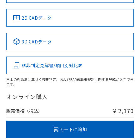
LR型式承認
DNV型式承認
BV型式承認
KR型式承
（イギリス
（ノルウェー
（フランス
（韓国
船舶規格）
船舶規格）
船舶規格）
船舶規格
中国 RoHS
注意事項・凡例
2D CADデータ
No
No
No
No
中国 RoHS表
※1 ※2
3D CADデータ
この製品の規格認証/適合状況ページへ
Pb
Hg
Cd
Cr(VI)
その他の認証はこちらのページからご検索ください
該非判定見解書/項目別対比表
O
O
O
O
日本の外為法に基づく該非判定、およびEAR再輸出規制に関する見解が入手でき
ます。
"対応済み"や非含有の記載がされた商品であっても、流通
在庫等で未対応品が混在する可能性があります。
オンライン購入
非含有品が必要な際は、弊社営業部門もしくは販売店へお
問い合わせください。
¥ 2,170
販売価格（税込）
この製品のRoHS/REACH対応状況ページへ
カートに追加