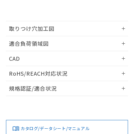
をご了承ください。
EU RoHS指令（10物質）の非含有証明書
※当社の共同利用者とは、
"個人情報
51物質の非含有証明書（当社基準）
の共同利用に関して"
の「1.共同利
※本証明書は発行日時点で非含有を証明す
用者の範囲」に記載されている法人を
るもので、過去に遡って非含有を証明する
指します。
取りつけ穴加工図
ものではありません。
また、RoHS指令のフタル酸エステル類４
情報更新：2026/05/21
物質の対応では、対応完了までの期間は出
適合負荷領域図
荷製品に未対応品が混在することから備考
欄に対応日を記載しておりました。
情報更新：2026/05/21
CAD
既に当社にて対応品への在庫切替を完了
していることから、特段のことがない限
ログイン/会員登録いただくと、CADデータをダウンロー
RoHS/REACH対応状況
り、2022年1月12日より割愛しておりま
ドすることができます。
す。
情報更新：2026/7/29
規格認証/適合状況
ログイン/会員登録
EU RoHS
注意事項・凡例
UL認証
CSA認証
CEマーキング
No
No
Yes
対応状況
対応予定月
※1
※2
ダウンロードデータをご利用いただく前に、以下を必ずお読
みください。
カタログ/データシート/マニュアル
対応済み
ソフトウェアの使用条件