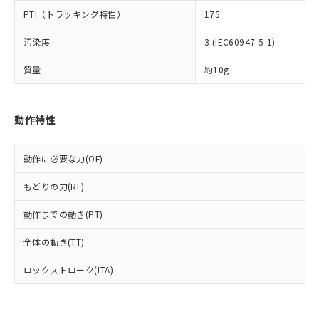
可)を取得するなどの必要な手続きを
六価クロム(Cr(Ⅵ)) 1000ppm以下、ポリ臭化ビフェニル
ム) : 100ppm、
準価格とは異なる場合があることをご
類(PBB) 1000ppm以下、ポリ臭化ジフェニルエーテル類
Cr(Ⅵ)(六価クロム) : 1000ppm、 PBBs(ポリ臭化ビフェ
PTI（トラッキング特性）
175
とります。
了承ください。
(PBDE) 1000ppm以下、フタル酸ビス(2-エチルヘキシ
○
一定数以上の在庫あり
ニル類) : 1000ppm、 PBDEs(ポリ臭化ジフェニルエーテ
当社は規制貨物を破棄する場合は、完
ル) (DEHP)(別名：DOP) 1000ppm以下、フタル酸ブチ
正式な納期状況および標準価格はお客
ル類) : 1000ppm、
汚染度
3 (IEC60947-5-1)
ルベンジル（BBP） 1000ppm以下、フタル酸ジブチル
全に破砕するなど、違法に輸出されな
DBP(フタル酸ジブチル) : 1000ppm、 DIBP(フタル酸ジ
様のお取引先、またはお客様担当のオ
（DBP） 1000ppm以下、フタル酸ジイソブチル
イソブチル) : 1000ppm、 BBP(フタル酸ブチルベンジ
△
一定数には満たないが在庫あり
いよう必要な手段を講じます。
ムロン制御機器販売店・当社販売員に
(DIBP) 1000ppm以下
ル) : 1000ppm、
質量
約10g
当社は貴社製品を、核兵器、ミサイ
但し、RoHS指令で産業用監視および制御機器に対する
DEHP(フタル酸ビス(2-エチルヘキシル)) : 1000ppm
ご相談ください。
適用除外項目は除く。
ル、化学兵器、生物兵器またはその他
－
在庫なし(最新の在庫状況につ
オムロン制御機器販売店や当社販売拠
フタル酸エステル類の４物質については閾値を超える意
武器並びにこれらの製造装置等に一切
いては、お客様のお取引先、ま
図的な使用がないことを確認しています。
点は「
販売ネットワーク
」をご確認
※2 環境保護使用期限
動作特性
使用いたしません。
たはお客様担当のオムロン制御
ください。
当社は、貴社製品を第三者に販売する
機器販売店・当社販売員にご確
在庫状況および標準価格結果を当社の
※2 対応予定月
「ｅ」：有害物質（10物質）のすべてが基
場合は、上記1、2および3の内容を当
認ください)
事前の承諾なく第三者に漏洩または開
動作に必要な力(OF)
準値以下であることを示します。
該第三者に通知します。また当社は、
示しないようお願いします。
部品在庫の切り替え状況などにより、予定
「10」：通常の使用状況下において有害物
販売先および販売に係わる関係者が違
マイパーツ機能（部品リスト作成サー
空
受注生産機種、また在庫状況の
もどりの力(RF)
月が前後することがあります。
質が外部に漏えいし、環境に深刻な影響を
法に輸出するおそれがある場合は、取
ビス）をご利用いただくには、I-Web
白
情報を公開していない機種
及ぼさない年数を意味します。
り引きをいたしません。
メンバーズにご登録されている必要が
動作までの動き(PT)
「－」：未確認です。当社販売部門へお問
あります。
い合わせください。
全体の動き(TT)
お客様が当ウェブサイト上で当社にご
※3 非含有証明書ダウンロード
登録された部品リストについて、当社
ロックストローク(LTA)
および当社の共同利用者が、当社の製
下記の非含有証明書をダウンロードするこ
品・サービスに関するお客様との取
とができます。
合意する
キャンセル
引・商談に必要な範囲で利用すること