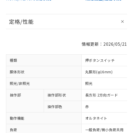
定格/性能
情報更新：2026/05/21
種類
押ボタンスイッチ
胴体形状
丸胴形(φ16mm)
照光/非照光
照光
操作部
操作部形状
長方形 2方向ガード
操作部色
赤
動作機能
オルタネイト
負荷
一般負荷/微小負荷共用