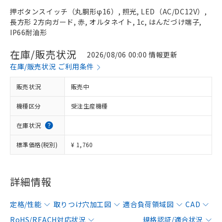
押ボタンスイッチ（丸胴形φ16）, 照光, LED（AC/DC12V）,
長方形 2方向ガード, 赤, オルタネイト, 1c, はんだづけ端子,
IP66耐油形
在庫/販売状況
2026/08/06 00:00 情報更新
在庫/販売状況 ご利用条件
販売状況
販売中
機種区分
受注生産機種
在庫状況
標準価格(税別)
¥ 1,760
詳細情報
定格/性能
取りつけ穴加工図
適合負荷領域図
CAD
RoHS/REACH対応状況
規格認証/適合状況