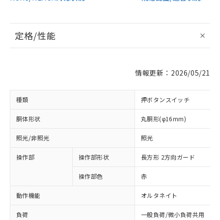
定格/性能
情報更新：2026/05/21
種類
押ボタンスイッチ
胴体形状
丸胴形(φ16mm)
照光/非照光
照光
操作部
操作部形状
長方形 2方向ガード
操作部色
赤
動作機能
オルタネイト
負荷
一般負荷/微小負荷共用