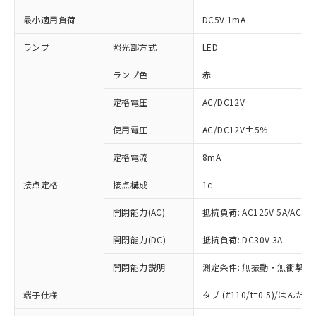
最小適用負荷
DC5V 1mA
ランプ
照光部方式
LED
ランプ色
赤
定格電圧
AC/DC12V
使用電圧
AC/DC12V±5%
定格電流
8mA
接点定格
接点構成
1c
開閉能力(AC)
抵抗負荷: AC125V 5A/AC250
開閉能力(DC)
抵抗負荷: DC30V 3A
開閉能力説明
測定条件: 無振動・無衝撃状態
※1 対応状況
端子仕様
タブ (#110/t=0.5)/はん