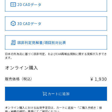
船舶規格）
船舶規格）
船舶規格）
船舶規格
中国 RoHS
注意事項・凡例
2D CADデータ
No
No
No
No
中国 RoHS表
※1 ※2
3D CADデータ
この製品の規格認証/適合状況ページへ
Pb
Hg
Cd
Cr(VI)
その他の認証はこちらのページからご検索ください
該非判定見解書/項目別対比表
O
O
O
O
日本の外為法に基づく該非判定、およびEAR再輸出規制に関する見解が入手でき
ます。
"対応済み"や非含有の記載がされた商品であっても、流通
在庫等で未対応品が混在する可能性があります。
オンライン購入
非含有品が必要な際は、弊社営業部門もしくは販売店へお
問い合わせください。
¥ 1,930
販売価格（税込）
この製品のRoHS/REACH対応状況ページへ
カートに追加
オンライン購入における出荷予定日は、カートに追加～「ご購入手続き：価
格・納期の確認」画面にてご確認ください。