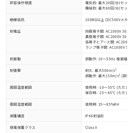
対応済み：EU RoHS指令（10物質）の
許容操作頻度
電気的: 最大20回/分(セッ
非含有に対応した製品が提供可能な商品で
機械的: 最大60回/分(セッ
す。
絶縁抵抗
100MΩ以上 (DC500Vメガ)
対応予定：EU RoHS指令（10物質）の非含
ご利用条件
有に対応した製品に切り替える予定のある
耐電圧
同極端子間: AC1000V 50/60
商品です。
異極端子間: AC2000V 50/60
対応予定なし：EU RoHS指令（10物質）の
各端子とアース間: AC2000V 5
以下の条件をお読みいただき、同意のうえ
非含有に非対応の商品で、対応品を出す予
ランプ端子間: AC1000V 50
ご利用ください。
定はありません。
調査・確認中：EU RoHS指令（10物質）の
耐振動
誤動作: 10～55Hz 複振幅 1
本サービスは、当社制御機器事業取扱
※1 中国RoHS○×表
非含有の対応状況を調査中または確認中の
商品の当社在庫状況および標準価格
商品です。
2
耐衝撃
耐久: 最大500m/s
(税抜)を提供させていただくもので
「○」：最大均質材料含有率が中国RoHSの
2
誤動作: 最大150m/s
(誤動作
非該当品：ライセンス料など無形物で、有
す。
基準値以下であることを示します。
害物質有無と関係のない商品です。
当社制御機器事業取扱商品の中には、
周囲温度範囲
使用時: -10～55℃ (ただ
「×」：最大均質材料含有率が中国RoHSの
仕入先様の事情により、非含有部品として
本サービスの対象外となる商品もある
保存時: -25～65℃ (ただ
基準値を超えていることを示します。
いたものが、含有品と判明した場合などや
当社は、これら貴社製品のうち、外国
ことをご了承ください。
「－」：未確認です。当社販売部門へお問
むを得ず変更することがあります。
為替および外国貿易法に定める商品
在庫状況および標準価格照会結果は、
周囲湿度範囲
使用時: 35～85%RH
い合わせください。
（以下｢規制貨物等」という）を輸出
記載している更新日時点での社内デー
*EU RoHS指令（10物質）：
または国外への提供する場合は、日本
保護構造
IP66耐油形
記
タに基づき作成されるものであり、閲
説明
鉛(Pb) 1000ppm以下、 水銀(Hg) 1000ppm以下、 カド
*中国RoHS10物質の基準値 (GB/T26572)：
国政府の輸出許可(または役務取引許
号
覧された時点での実際の在庫および標
ミウム(Cd) 100ppm以下、
Pb(鉛) :1000ppm、 Hg(水銀) : 1000ppm、 Cd(カドミウ
可)を取得するなどの必要な手続きを
感電保護クラス
Class II
六価クロム(Cr(Ⅵ)) 1000ppm以下、ポリ臭化ビフェニル
ム) : 100ppm、
準価格とは異なる場合があることをご
類(PBB) 1000ppm以下、ポリ臭化ジフェニルエーテル類
Cr(Ⅵ)(六価クロム) : 1000ppm、 PBBs(ポリ臭化ビフェ