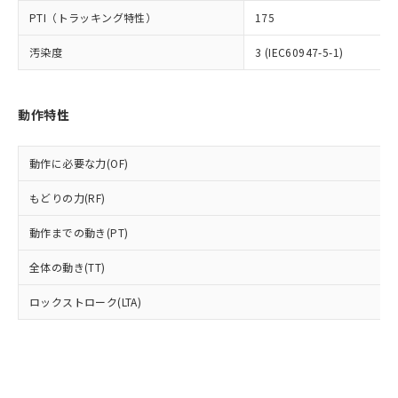
とります。
了承ください。
(PBDE) 1000ppm以下、フタル酸ビス(2-エチルヘキシ
○
一定数以上の在庫あり
ニル類) : 1000ppm、 PBDEs(ポリ臭化ジフェニルエーテ
PTI（トラッキング特性）
175
当社は規制貨物を破棄する場合は、完
ル) (DEHP)(別名：DOP) 1000ppm以下、フタル酸ブチ
正式な納期状況および標準価格はお客
ル類) : 1000ppm、
ルベンジル（BBP） 1000ppm以下、フタル酸ジブチル
全に破砕するなど、違法に輸出されな
DBP(フタル酸ジブチル) : 1000ppm、 DIBP(フタル酸ジ
様のお取引先、またはお客様担当のオ
（DBP） 1000ppm以下、フタル酸ジイソブチル
汚染度
3 (IEC60947-5-1)
イソブチル) : 1000ppm、 BBP(フタル酸ブチルベンジ
△
一定数には満たないが在庫あり
いよう必要な手段を講じます。
ムロン制御機器販売店・当社販売員に
(DIBP) 1000ppm以下
ル) : 1000ppm、
当社は貴社製品を、核兵器、ミサイ
但し、RoHS指令で産業用監視および制御機器に対する
DEHP(フタル酸ビス(2-エチルヘキシル)) : 1000ppm
ご相談ください。
適用除外項目は除く。
ル、化学兵器、生物兵器またはその他
－
在庫なし(最新の在庫状況につ
オムロン制御機器販売店や当社販売拠
フタル酸エステル類の４物質については閾値を超える意
武器並びにこれらの製造装置等に一切
動作特性
いては、お客様のお取引先、ま
図的な使用がないことを確認しています。
点は「
販売ネットワーク
」をご確認
※2 環境保護使用期限
使用いたしません。
たはお客様担当のオムロン制御
ください。
当社は、貴社製品を第三者に販売する
機器販売店・当社販売員にご確
在庫状況および標準価格結果を当社の
動作に必要な力(OF)
※2 対応予定月
「ｅ」：有害物質（10物質）のすべてが基
場合は、上記1、2および3の内容を当
認ください)
事前の承諾なく第三者に漏洩または開
準値以下であることを示します。
該第三者に通知します。また当社は、
示しないようお願いします。
もどりの力(RF)
部品在庫の切り替え状況などにより、予定
「10」：通常の使用状況下において有害物
販売先および販売に係わる関係者が違
マイパーツ機能（部品リスト作成サー
空
受注生産機種、また在庫状況の
月が前後することがあります。
質が外部に漏えいし、環境に深刻な影響を
法に輸出するおそれがある場合は、取
ビス）をご利用いただくには、I-Web
動作までの動き(PT)
白
情報を公開していない機種
及ぼさない年数を意味します。
り引きをいたしません。
メンバーズにご登録されている必要が
「－」：未確認です。当社販売部門へお問
全体の動き(TT)
あります。
い合わせください。
お客様が当ウェブサイト上で当社にご
※3 非含有証明書ダウンロード
ロックストローク(LTA)
登録された部品リストについて、当社
および当社の共同利用者が、当社の製
下記の非含有証明書をダウンロードするこ
品・サービスに関するお客様との取
とができます。
合意する
キャンセル
引・商談に必要な範囲で利用すること
をご了承ください。
EU RoHS指令（10物質）の非含有証明書