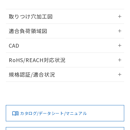
※当社の共同利用者とは、
"個人情報
51物質の非含有証明書（当社基準）
の共同利用に関して"
の「1.共同利
※本証明書は発行日時点で非含有を証明す
用者の範囲」に記載されている法人を
取りつけ穴加工図
るもので、過去に遡って非含有を証明する
指します。
ものではありません。
情報更新：2026/05/21
また、RoHS指令のフタル酸エステル類４
適合負荷領域図
物質の対応では、対応完了までの期間は出
荷製品に未対応品が混在することから備考
情報更新：2026/05/21
CAD
欄に対応日を記載しておりました。
既に当社にて対応品への在庫切替を完了
ログイン/会員登録いただくと、CADデータをダウンロー
RoHS/REACH対応状況
していることから、特段のことがない限
ドすることができます。
り、2022年1月12日より割愛しておりま
情報更新：2026/7/29
す。
規格認証/適合状況
ログイン/会員登録
EU RoHS
注意事項・凡例
UL認証
CSA認証
CEマーキング
No
No
Yes
対応状況
対応予定月
※1
※2
ダウンロードデータをご利用いただく前に、以下を必ずお読
みください。
カタログ/データシート/マニュアル
対応済み
ソフトウェアの使用条件
LR型式承認
DNV型式承認
BV型式承認
KR型式承
（イギリス
（ノルウェー
（フランス
（韓国