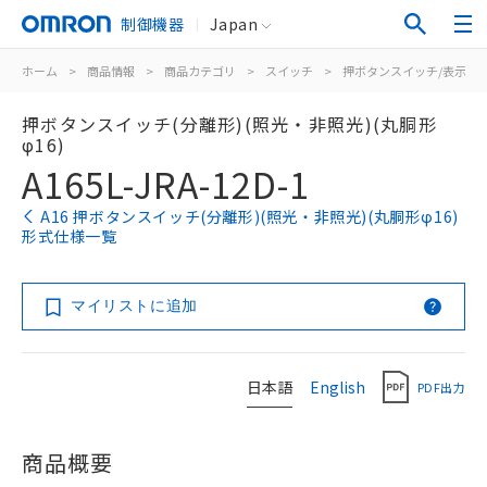
制御機器
Japan
ホーム
>
商品情報
>
商品カテゴリ
>
スイッチ
>
押ボタンスイッチ/表示灯
押ボタンスイッチ(分離形)(照光・非照光)(丸胴形
φ16)
A165L-JRA-12D-1
A16 押ボタンスイッチ(分離形)(照光・非照光)(丸胴形φ16)
形式仕様一覧
マイリストに追加
日本語
English
PDF出力
商品概要