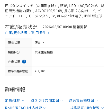
押ボタンスイッチ（丸胴形φ16）, 照光, LED（AC/DC24V、減
圧照光機能内蔵）, AC/DC100/110V, 長方形 2方向ガード, ピ
ュアイエロー, モーメンタリ, 1c, はんだづけ端子, IP66耐油形
在庫/販売状況
2026/08/07 00:00 情報更新
在庫/販売状況 ご利用条件
販売状況
販売中
機種区分
受注生産機種
在庫状況
標準価格(税別)
¥ 3,200
詳細情報
定格/性能
取りつけ穴加工図
適合負荷領域図
RoHS/REACH対応状況
規格認証/適合状況