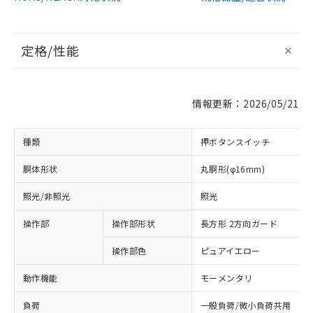
定格/性能
情報更新：2026/05/21
種類
押ボタンスイッチ
胴体形状
丸胴形(φ16mm)
照光/非照光
照光
操作部
操作部形状
長方形 2方向ガード
操作部色
ピュアイエロー
動作機能
モーメンタリ
負荷
一般負荷/微小負荷共用