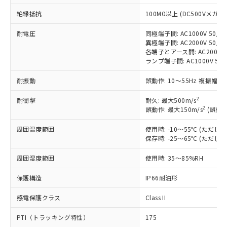
対応予定：EU RoHS指令（10物質）の非含
ご利用条件
有に対応した製品に切り替える予定のある
絶縁抵抗
100MΩ以上 (DC500Vメガ)
商品です。
耐電圧
同極端子間: AC1000V 50/60
対応予定なし：EU RoHS指令（10物質）の
以下の条件をお読みいただき、同意のうえ
異極端子間: AC2000V 50/60
非含有に非対応の商品で、対応品を出す予
各端子とアース間: AC2000V 5
ご利用ください。
定はありません。
ランプ端子間: AC1000V 50
調査・確認中：EU RoHS指令（10物質）の
本サービスは、当社制御機器事業取扱
※1 中国RoHS○×表
非含有の対応状況を調査中または確認中の
耐振動
誤動作: 10～55Hz 複振幅 1
商品の当社在庫状況および標準価格
商品です。
(税抜)を提供させていただくもので
「○」：最大均質材料含有率が中国RoHSの
非該当品：ライセンス料など無形物で、有
2
耐衝撃
耐久: 最大500m/s
す。
基準値以下であることを示します。
害物質有無と関係のない商品です。
2
誤動作: 最大150m/s
(誤動作
当社制御機器事業取扱商品の中には、
「×」：最大均質材料含有率が中国RoHSの
仕入先様の事情により、非含有部品として
本サービスの対象外となる商品もある
基準値を超えていることを示します。
周囲温度範囲
使用時: -10～55℃ (ただ
いたものが、含有品と判明した場合などや
当社は、これら貴社製品のうち、外国
ことをご了承ください。
保存時: -25～65℃ (ただ
「－」：未確認です。当社販売部門へお問
むを得ず変更することがあります。
為替および外国貿易法に定める商品
在庫状況および標準価格照会結果は、
い合わせください。
（以下｢規制貨物等」という）を輸出
記載している更新日時点での社内デー
周囲湿度範囲
使用時: 35～85%RH
*EU RoHS指令（10物質）：
または国外への提供する場合は、日本
記
タに基づき作成されるものであり、閲
説明
鉛(Pb) 1000ppm以下、 水銀(Hg) 1000ppm以下、 カド
*中国RoHS10物質の基準値 (GB/T26572)：
国政府の輸出許可(または役務取引許
号
覧された時点での実際の在庫および標
ミウム(Cd) 100ppm以下、
保護構造
IP66耐油形
Pb(鉛) :1000ppm、 Hg(水銀) : 1000ppm、 Cd(カドミウ
可)を取得するなどの必要な手続きを
六価クロム(Cr(Ⅵ)) 1000ppm以下、ポリ臭化ビフェニル
ム) : 100ppm、
準価格とは異なる場合があることをご
類(PBB) 1000ppm以下、ポリ臭化ジフェニルエーテル類
Cr(Ⅵ)(六価クロム) : 1000ppm、 PBBs(ポリ臭化ビフェ
とります。
感電保護クラス
Class II
了承ください。
(PBDE) 1000ppm以下、フタル酸ビス(2-エチルヘキシ
○
一定数以上の在庫あり
ニル類) : 1000ppm、 PBDEs(ポリ臭化ジフェニルエーテ
当社は規制貨物を破棄する場合は、完
ル) (DEHP)(別名：DOP) 1000ppm以下、フタル酸ブチ
正式な納期状況および標準価格はお客
ル類) : 1000ppm、
ルベンジル（BBP） 1000ppm以下、フタル酸ジブチル
全に破砕するなど、違法に輸出されな
DBP(フタル酸ジブチル) : 1000ppm、 DIBP(フタル酸ジ
PTI（トラッキング特性）
175
様のお取引先、またはお客様担当のオ
（DBP） 1000ppm以下、フタル酸ジイソブチル
イソブチル) : 1000ppm、 BBP(フタル酸ブチルベンジ
△
一定数には満たないが在庫あり