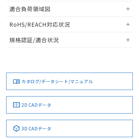
指します。
ものではありません。
情報更新：2026/05/21
適合負荷領域図
また、RoHS指令のフタル酸エステル類４
物質の対応では、対応完了までの期間は出
情報更新：2026/05/21
RoHS/REACH対応状況
荷製品に未対応品が混在することから備考
欄に対応日を記載しておりました。
情報更新：2026/7/29
既に当社にて対応品への在庫切替を完了
規格認証/適合状況
していることから、特段のことがない限
EU RoHS
注意事項・凡例
り、2022年1月12日より割愛しておりま
UL認証
CSA認証
CEマーキング
す。
No
No
Yes
対応状況
対応予定月
※1
※2
カタログ/データシート/マニュアル
対応済み
LR型式承認
DNV型式承認
BV型式承認
KR型式承
（イギリス
（ノルウェー
（フランス
（韓国
船舶規格）
船舶規格）
船舶規格）
船舶規格
中国 RoHS
注意事項・凡例
2D CADデータ
No
No
No
No
中国 RoHS表
※1 ※2
3D CADデータ
この製品の規格認証/適合状況ページへ
Pb
Hg
Cd
Cr(VI)