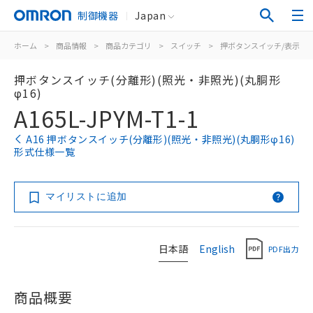
制御機器
Japan
ホーム
>
商品情報
>
商品カテゴリ
>
スイッチ
>
押ボタンスイッチ/表示灯
押ボタンスイッチ(分離形)(照光・非照光)(丸胴形
φ16)
A165L-JPYM-T1-1
A16 押ボタンスイッチ(分離形)(照光・非照光)(丸胴形φ16)
形式仕様一覧
マイリストに追加
日本語
English
PDF出力
商品概要