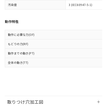
いよう必要な手段を講じます。
ムロン制御機器販売店・当社販売員に
(DIBP) 1000ppm以下
ル) : 1000ppm、
汚染度
3 (IEC60947-5-1)
当社は貴社製品を、核兵器、ミサイ
但し、RoHS指令で産業用監視および制御機器に対する
DEHP(フタル酸ビス(2-エチルヘキシル)) : 1000ppm
ご相談ください。
適用除外項目は除く。
ル、化学兵器、生物兵器またはその他
－
在庫なし(最新の在庫状況につ
オムロン制御機器販売店や当社販売拠
フタル酸エステル類の４物質については閾値を超える意
武器並びにこれらの製造装置等に一切
いては、お客様のお取引先、ま
図的な使用がないことを確認しています。
点は「
販売ネットワーク
」をご確認
※2 環境保護使用期限
使用いたしません。
たはお客様担当のオムロン制御
動作特性
ください。
当社は、貴社製品を第三者に販売する
機器販売店・当社販売員にご確
在庫状況および標準価格結果を当社の
※2 対応予定月
「ｅ」：有害物質（10物質）のすべてが基
場合は、上記1、2および3の内容を当
認ください)
事前の承諾なく第三者に漏洩または開
準値以下であることを示します。
動作に必要な力(OF)
該第三者に通知します。また当社は、
示しないようお願いします。
部品在庫の切り替え状況などにより、予定
「10」：通常の使用状況下において有害物
販売先および販売に係わる関係者が違
マイパーツ機能（部品リスト作成サー
空
受注生産機種、また在庫状況の
もどりの力(RF)
月が前後することがあります。
質が外部に漏えいし、環境に深刻な影響を
法に輸出するおそれがある場合は、取
ビス）をご利用いただくには、I-Web
白
情報を公開していない機種
及ぼさない年数を意味します。
り引きをいたしません。
メンバーズにご登録されている必要が
動作までの動き(PT)
「－」：未確認です。当社販売部門へお問
あります。
い合わせください。
お客様が当ウェブサイト上で当社にご
全体の動き(TT)
※3 非含有証明書ダウンロード
登録された部品リストについて、当社
および当社の共同利用者が、当社の製
下記の非含有証明書をダウンロードするこ
品・サービスに関するお客様との取
とができます。
合意する
キャンセル
引・商談に必要な範囲で利用すること
をご了承ください。
EU RoHS指令（10物質）の非含有証明書
※当社の共同利用者とは、
"個人情報
51物質の非含有証明書（当社基準）
の共同利用に関して"
の「1.共同利
※本証明書は発行日時点で非含有を証明す
取りつけ穴加工図
用者の範囲」に記載されている法人を
るもので、過去に遡って非含有を証明する