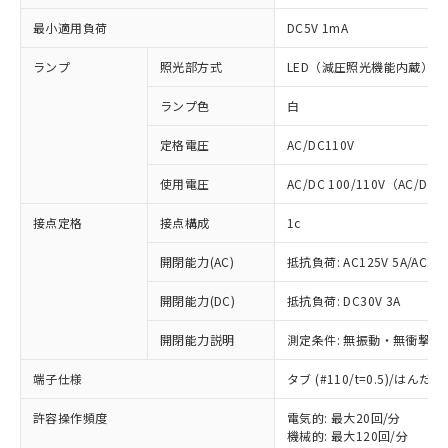
最小適用負荷
DC5V 1mA
ランプ
照光部方式
LED（減圧照光機能内蔵）
ランプ色
白
定格電圧
AC/DC110V
使用電圧
AC/DC 100/110V（AC/DC 
接点定格
接点構成
1c
開閉能力(AC)
抵抗負荷: AC125V 5A/AC250
開閉能力(DC)
抵抗負荷: DC30V 3A
開閉能力説明
測定条件: 無振動・無衝撃状態
※1 対応状況
端子仕様
タブ (#110/t=0.5)/はん
対応済み：EU RoHS指令（10物質）の
非含有に対応した製品が提供可能な商品で
許容操作頻度
電気的: 最大20回/分
す。
機械的: 最大120回/分