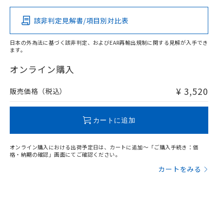
その他の認証はこちらのページからご検索ください
該非判定見解書/項目別対比表
X
O
O
O
日本の外為法に基づく該非判定、およびEAR再輸出規制に関する見解が入手でき
ます。
"対応済み"や非含有の記載がされた商品であっても、流通
在庫等で未対応品が混在する可能性があります。
オンライン購入
非含有品が必要な際は、弊社営業部門もしくは販売店へお
問い合わせください。
¥ 3,520
販売価格（税込）
この製品のRoHS/REACH対応状況ページへ
カートに追加
オンライン購入における出荷予定日は、カートに追加～「ご購入手続き：価
格・納期の確認」画面にてご確認ください。
カートをみる