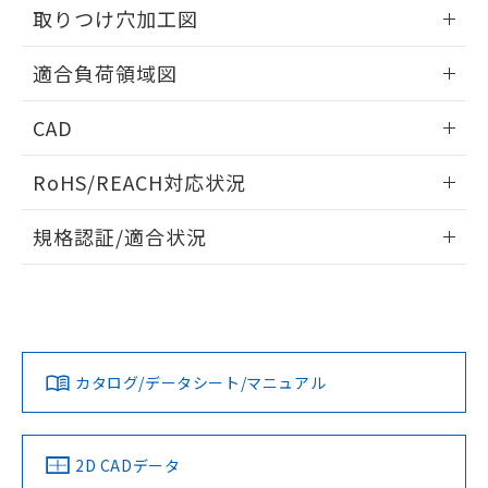
の共同利用に関して"
の「1.共同利
取りつけ穴加工図
※本証明書は発行日時点で非含有を証明す
用者の範囲」に記載されている法人を
るもので、過去に遡って非含有を証明する
指します。
情報更新：2026/05/21
ものではありません。
適合負荷領域図
また、RoHS指令のフタル酸エステル類４
物質の対応では、対応完了までの期間は出
情報更新：2026/05/21
CAD
荷製品に未対応品が混在することから備考
欄に対応日を記載しておりました。
ログイン/会員登録いただくと、CADデータをダウンロー
既に当社にて対応品への在庫切替を完了
RoHS/REACH対応状況
ドすることができます。
していることから、特段のことがない限
情報更新：2026/7/29
り、2022年1月12日より割愛しておりま
規格認証/適合状況
す。
ログイン/会員登録
EU RoHS
注意事項・凡例
UL認証
CSA認証
CEマーキング
No
No
Yes
対応状況
対応予定月
※1
※2
ダウンロードデータをご利用いただく前に、以下を必ずお読
みください。
カタログ/データシート/マニュアル
対応済み
ソフトウェアの使用条件
LR型式承認
DNV型式承認
BV型式承認
KR型式承
（イギリス
（ノルウェー
（フランス
（韓国
船舶規格）
船舶規格）
船舶規格）
船舶規格
中国 RoHS
注意事項・凡例
2D CADデータ