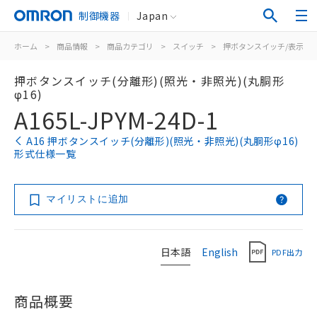
制御機器
Japan
ホーム
>
商品情報
>
商品カテゴリ
>
スイッチ
>
押ボタンスイッチ/表示灯
押ボタンスイッチ(分離形)(照光・非照光)(丸胴形
φ16)
A165L-JPYM-24D-1
A16 押ボタンスイッチ(分離形)(照光・非照光)(丸胴形φ16)
形式仕様一覧
マイリストに追加
日本語
English
PDF出力
商品概要