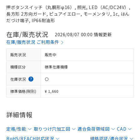
押ボタンスイッチ（丸胴形φ16）, 照光, LED（AC/DC24V）,
長方形 2方向ガード, ピュアイエロー, モーメンタリ, 1c, はん
だづけ端子, IP66耐油形
在庫/販売状況
2026/08/07 00:00 情報更新
在庫/販売状況 ご利用条件
販売状況
販売中
機種区分
標準在庫機種
在庫状況
〇
標準価格(税別)
¥ 1,660
詳細情報
定格/性能
取りつけ穴加工図
適合負荷領域図
CAD
RoHS/REACH対応状況
規格認証/適合状況