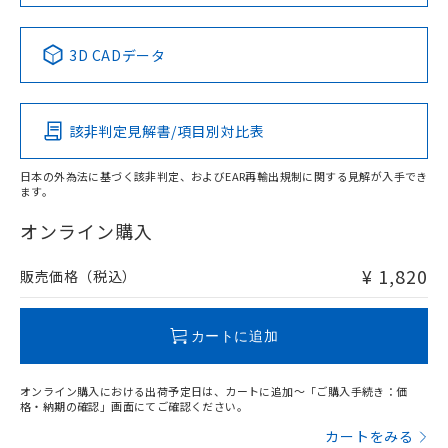
No
No
No
No
中国 RoHS表
※1 ※2
3D CADデータ
この製品の規格認証/適合状況ページへ
Pb
Hg
Cd
Cr(VI)
その他の認証はこちらのページからご検索ください
該非判定見解書/項目別対比表
O
O
O
O
日本の外為法に基づく該非判定、およびEAR再輸出規制に関する見解が入手でき
ます。
"対応済み"や非含有の記載がされた商品であっても、流通
在庫等で未対応品が混在する可能性があります。
オンライン購入
非含有品が必要な際は、弊社営業部門もしくは販売店へお
問い合わせください。
¥ 1,820
販売価格（税込）
この製品のRoHS/REACH対応状況ページへ
カートに追加
オンライン購入における出荷予定日は、カートに追加～「ご購入手続き：価
格・納期の確認」画面にてご確認ください。
カートをみる