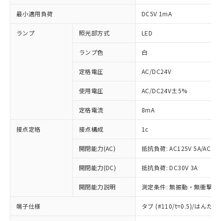
最小適用負荷
DC5V 1mA
ランプ
照光部方式
LED
ランプ色
白
定格電圧
AC/DC24V
使用電圧
AC/DC24V±5%
定格電流
8mA
接点定格
接点構成
1c
開閉能力(AC)
抵抗負荷: AC125V 5A/AC250
開閉能力(DC)
抵抗負荷: DC30V 3A
開閉能力説明
測定条件: 無振動・無衝撃状態
※1 対応状況
端子仕様
タブ (#110/t=0.5)/はん
対応済み：EU RoHS指令（10物質）の