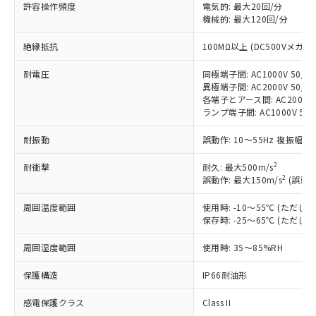
非含有に対応した製品が提供可能な商品で
許容操作頻度
電気的: 最大20回/分
す。
機械的: 最大120回/分
対応予定：EU RoHS指令（10物質）の非含
ご利用条件
絶縁抵抗
100MΩ以上 (DC500Vメガ)
有に対応した製品に切り替える予定のある
商品です。
耐電圧
同極端子間: AC1000V 50/60
対応予定なし：EU RoHS指令（10物質）の
異極端子間: AC2000V 50/60
以下の条件をお読みいただき、同意のうえ
非含有に非対応の商品で、対応品を出す予
各端子とアース間: AC2000V 5
ご利用ください。
定はありません。
ランプ端子間: AC1000V 50
調査・確認中：EU RoHS指令（10物質）の
本サービスは、当社制御機器事業取扱
※1 中国RoHS○×表
非含有の対応状況を調査中または確認中の
耐振動
誤動作: 10～55Hz 複振幅 1
商品の当社在庫状況および標準価格
商品です。
(税抜)を提供させていただくもので
「○」：最大均質材料含有率が中国RoHSの
2
耐衝撃
非該当品：ライセンス料など無形物で、有
耐久: 最大500m/s
す。
2
基準値以下であることを示します。
誤動作: 最大150m/s
(誤動作
害物質有無と関係のない商品です。
当社制御機器事業取扱商品の中には、
「×」：最大均質材料含有率が中国RoHSの
仕入先様の事情により、非含有部品として
本サービスの対象外となる商品もある
周囲温度範囲
使用時: -10～55℃ (ただ
基準値を超えていることを示します。
いたものが、含有品と判明した場合などや
当社は、これら貴社製品のうち、外国
ことをご了承ください。
保存時: -25～65℃ (ただ
「－」：未確認です。当社販売部門へお問
むを得ず変更することがあります。
為替および外国貿易法に定める商品
在庫状況および標準価格照会結果は、
い合わせください。
（以下｢規制貨物等」という）を輸出
周囲湿度範囲
使用時: 35～85%RH
記載している更新日時点での社内デー
*EU RoHS指令（10物質）：
または国外への提供する場合は、日本
記
タに基づき作成されるものであり、閲
説明
鉛(Pb) 1000ppm以下、 水銀(Hg) 1000ppm以下、 カド
*中国RoHS10物質の基準値 (GB/T26572)：
国政府の輸出許可(または役務取引許
保護構造
IP66耐油形
号
覧された時点での実際の在庫および標
ミウム(Cd) 100ppm以下、
Pb(鉛) :1000ppm、 Hg(水銀) : 1000ppm、 Cd(カドミウ
可)を取得するなどの必要な手続きを
六価クロム(Cr(Ⅵ)) 1000ppm以下、ポリ臭化ビフェニル
ム) : 100ppm、
準価格とは異なる場合があることをご
類(PBB) 1000ppm以下、ポリ臭化ジフェニルエーテル類
Cr(Ⅵ)(六価クロム) : 1000ppm、 PBBs(ポリ臭化ビフェ
感電保護クラス
Class II
とります。
了承ください。
(PBDE) 1000ppm以下、フタル酸ビス(2-エチルヘキシ
○
一定数以上の在庫あり
ニル類) : 1000ppm、 PBDEs(ポリ臭化ジフェニルエーテ