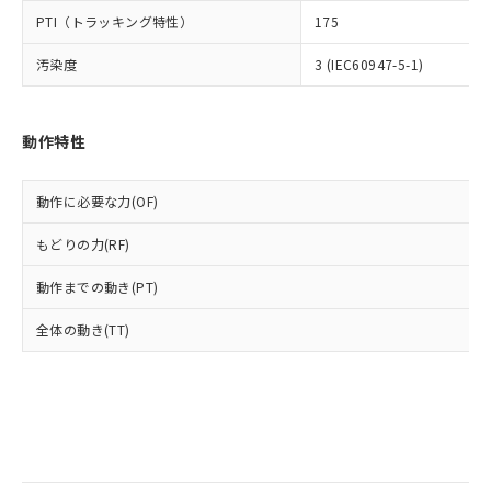
当社は規制貨物を破棄する場合は、完
ル) (DEHP)(別名：DOP) 1000ppm以下、フタル酸ブチ
正式な納期状況および標準価格はお客
ル類) : 1000ppm、
PTI（トラッキング特性）
175
ルベンジル（BBP） 1000ppm以下、フタル酸ジブチル
全に破砕するなど、違法に輸出されな
DBP(フタル酸ジブチル) : 1000ppm、 DIBP(フタル酸ジ
様のお取引先、またはお客様担当のオ
（DBP） 1000ppm以下、フタル酸ジイソブチル
イソブチル) : 1000ppm、 BBP(フタル酸ブチルベンジ
△
一定数には満たないが在庫あり
いよう必要な手段を講じます。
ムロン制御機器販売店・当社販売員に
(DIBP) 1000ppm以下
ル) : 1000ppm、
汚染度
3 (IEC60947-5-1)
当社は貴社製品を、核兵器、ミサイ
但し、RoHS指令で産業用監視および制御機器に対する
DEHP(フタル酸ビス(2-エチルヘキシル)) : 1000ppm
ご相談ください。
適用除外項目は除く。
ル、化学兵器、生物兵器またはその他
－
在庫なし(最新の在庫状況につ
オムロン制御機器販売店や当社販売拠
フタル酸エステル類の４物質については閾値を超える意
武器並びにこれらの製造装置等に一切
いては、お客様のお取引先、ま
図的な使用がないことを確認しています。
点は「
販売ネットワーク
」をご確認
※2 環境保護使用期限
動作特性
使用いたしません。
たはお客様担当のオムロン制御
ください。
当社は、貴社製品を第三者に販売する
機器販売店・当社販売員にご確
在庫状況および標準価格結果を当社の
※2 対応予定月
「ｅ」：有害物質（10物質）のすべてが基
場合は、上記1、2および3の内容を当
認ください)
事前の承諾なく第三者に漏洩または開
動作に必要な力(OF)
準値以下であることを示します。
該第三者に通知します。また当社は、
示しないようお願いします。
部品在庫の切り替え状況などにより、予定
「10」：通常の使用状況下において有害物
販売先および販売に係わる関係者が違
マイパーツ機能（部品リスト作成サー
空
受注生産機種、また在庫状況の
もどりの力(RF)
月が前後することがあります。
質が外部に漏えいし、環境に深刻な影響を
法に輸出するおそれがある場合は、取
ビス）をご利用いただくには、I-Web
白
情報を公開していない機種
及ぼさない年数を意味します。
り引きをいたしません。
メンバーズにご登録されている必要が
動作までの動き(PT)
「－」：未確認です。当社販売部門へお問
あります。
い合わせください。
全体の動き(TT)
お客様が当ウェブサイト上で当社にご
※3 非含有証明書ダウンロード
登録された部品リストについて、当社
および当社の共同利用者が、当社の製
下記の非含有証明書をダウンロードするこ
品・サービスに関するお客様との取
とができます。
合意する
キャンセル
引・商談に必要な範囲で利用すること
をご了承ください。
EU RoHS指令（10物質）の非含有証明書
※当社の共同利用者とは、
"個人情報
51物質の非含有証明書（当社基準）