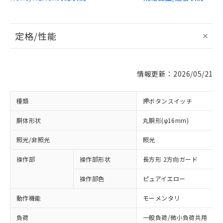
定格/性能
情報更新：2026/05/21
種類
押ボタンスイッチ
胴体形状
丸胴形(φ16mm)
照光/非照光
照光
操作部
操作部形状
長方形 2方向ガード
操作部色
ピュアイエロー
動作機能
モーメンタリ
負荷
一般負荷/微小負荷共用