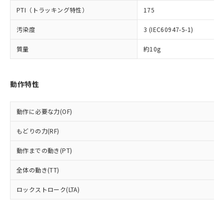
可)を取得するなどの必要な手続きを
六価クロム(Cr(Ⅵ)) 1000ppm以下、ポリ臭化ビフェニル
ム) : 100ppm、
準価格とは異なる場合があることをご
類(PBB) 1000ppm以下、ポリ臭化ジフェニルエーテル類
Cr(Ⅵ)(六価クロム) : 1000ppm、 PBBs(ポリ臭化ビフェ
PTI（トラッキング特性）
175
とります。
了承ください。
(PBDE) 1000ppm以下、フタル酸ビス(2-エチルヘキシ
○
一定数以上の在庫あり
ニル類) : 1000ppm、 PBDEs(ポリ臭化ジフェニルエーテ
当社は規制貨物を破棄する場合は、完
ル) (DEHP)(別名：DOP) 1000ppm以下、フタル酸ブチ
正式な納期状況および標準価格はお客
ル類) : 1000ppm、
汚染度
3 (IEC60947-5-1)
ルベンジル（BBP） 1000ppm以下、フタル酸ジブチル
全に破砕するなど、違法に輸出されな
DBP(フタル酸ジブチル) : 1000ppm、 DIBP(フタル酸ジ
様のお取引先、またはお客様担当のオ
（DBP） 1000ppm以下、フタル酸ジイソブチル
イソブチル) : 1000ppm、 BBP(フタル酸ブチルベンジ
△
一定数には満たないが在庫あり
いよう必要な手段を講じます。
ムロン制御機器販売店・当社販売員に
(DIBP) 1000ppm以下
ル) : 1000ppm、
質量
約10g
当社は貴社製品を、核兵器、ミサイ
但し、RoHS指令で産業用監視および制御機器に対する
DEHP(フタル酸ビス(2-エチルヘキシル)) : 1000ppm
ご相談ください。
適用除外項目は除く。
ル、化学兵器、生物兵器またはその他
－
在庫なし(最新の在庫状況につ
オムロン制御機器販売店や当社販売拠
フタル酸エステル類の４物質については閾値を超える意
武器並びにこれらの製造装置等に一切
いては、お客様のお取引先、ま
図的な使用がないことを確認しています。
点は「
販売ネットワーク
」をご確認
※2 環境保護使用期限
動作特性
使用いたしません。
たはお客様担当のオムロン制御
ください。
当社は、貴社製品を第三者に販売する
機器販売店・当社販売員にご確
在庫状況および標準価格結果を当社の
※2 対応予定月
「ｅ」：有害物質（10物質）のすべてが基
場合は、上記1、2および3の内容を当
認ください)
事前の承諾なく第三者に漏洩または開
動作に必要な力(OF)
準値以下であることを示します。
該第三者に通知します。また当社は、
示しないようお願いします。
部品在庫の切り替え状況などにより、予定
「10」：通常の使用状況下において有害物
販売先および販売に係わる関係者が違
マイパーツ機能（部品リスト作成サー
空
受注生産機種、また在庫状況の
もどりの力(RF)
月が前後することがあります。
質が外部に漏えいし、環境に深刻な影響を
法に輸出するおそれがある場合は、取
ビス）をご利用いただくには、I-Web
白
情報を公開していない機種
及ぼさない年数を意味します。
り引きをいたしません。
メンバーズにご登録されている必要が
動作までの動き(PT)
「－」：未確認です。当社販売部門へお問
あります。
い合わせください。
全体の動き(TT)
お客様が当ウェブサイト上で当社にご
※3 非含有証明書ダウンロード
登録された部品リストについて、当社
ロックストローク(LTA)
および当社の共同利用者が、当社の製
下記の非含有証明書をダウンロードするこ
品・サービスに関するお客様との取
とができます。
合意する
キャンセル
引・商談に必要な範囲で利用すること