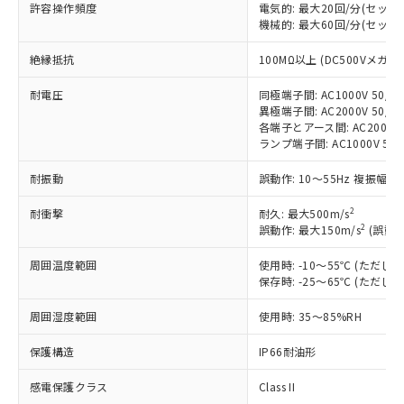
許容操作頻度
電気的: 最大20回/分(セッ
対応済み：EU RoHS指令（10物質）の
機械的: 最大60回/分(セッ
非含有に対応した製品が提供可能な商品で
絶縁抵抗
す。
100MΩ以上 (DC500Vメガ)
対応予定：EU RoHS指令（10物質）の非含
ご利用条件
耐電圧
同極端子間: AC1000V 50/60
有に対応した製品に切り替える予定のある
異極端子間: AC2000V 50/60
商品です。
各端子とアース間: AC2000V 5
対応予定なし：EU RoHS指令（10物質）の
ランプ端子間: AC1000V 50
以下の条件をお読みいただき、同意のうえ
非含有に非対応の商品で、対応品を出す予
ご利用ください。
定はありません。
耐振動
誤動作: 10～55Hz 複振幅 1
調査・確認中：EU RoHS指令（10物質）の
本サービスは、当社制御機器事業取扱
※1 中国RoHS○×表
非含有の対応状況を調査中または確認中の
2
耐衝撃
耐久: 最大500m/s
商品の当社在庫状況および標準価格
2
商品です。
誤動作: 最大150m/s
(誤動作
(税抜)を提供させていただくもので
「○」：最大均質材料含有率が中国RoHSの
非該当品：ライセンス料など無形物で、有
す。
周囲温度範囲
基準値以下であることを示します。
使用時: -10～55℃ (ただ
害物質有無と関係のない商品です。
当社制御機器事業取扱商品の中には、
保存時: -25～65℃ (ただ
「×」：最大均質材料含有率が中国RoHSの
仕入先様の事情により、非含有部品として
本サービスの対象外となる商品もある
基準値を超えていることを示します。
いたものが、含有品と判明した場合などや
当社は、これら貴社製品のうち、外国
ことをご了承ください。
周囲湿度範囲
使用時: 35～85%RH
「－」：未確認です。当社販売部門へお問
むを得ず変更することがあります。
為替および外国貿易法に定める商品
在庫状況および標準価格照会結果は、
い合わせください。
（以下｢規制貨物等」という）を輸出
保護構造
IP66耐油形
記載している更新日時点での社内デー
*EU RoHS指令（10物質）：
または国外への提供する場合は、日本
記
タに基づき作成されるものであり、閲
説明
鉛(Pb) 1000ppm以下、 水銀(Hg) 1000ppm以下、 カド
*中国RoHS10物質の基準値 (GB/T26572)：
国政府の輸出許可(または役務取引許
感電保護クラス
Class II
号
覧された時点での実際の在庫および標
ミウム(Cd) 100ppm以下、
Pb(鉛) :1000ppm、 Hg(水銀) : 1000ppm、 Cd(カドミウ