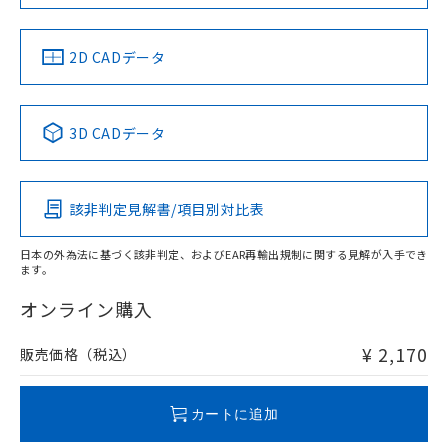
LR型式承認
DNV型式承認
BV型式承認
KR型式承
（イギリス
（ノルウェー
（フランス
（韓国
船舶規格）
船舶規格）
船舶規格）
船舶規格
中国 RoHS
注意事項・凡例
2D CADデータ
No
No
No
No
中国 RoHS表
※1 ※2
3D CADデータ
この製品の規格認証/適合状況ページへ
Pb
Hg
Cd
Cr(VI)
その他の認証はこちらのページからご検索ください
該非判定見解書/項目別対比表
O
O
O
O
日本の外為法に基づく該非判定、およびEAR再輸出規制に関する見解が入手でき
ます。
"対応済み"や非含有の記載がされた商品であっても、流通
在庫等で未対応品が混在する可能性があります。
オンライン購入
非含有品が必要な際は、弊社営業部門もしくは販売店へお
問い合わせください。
¥ 2,170
販売価格（税込）
この製品のRoHS/REACH対応状況ページへ
カートに追加