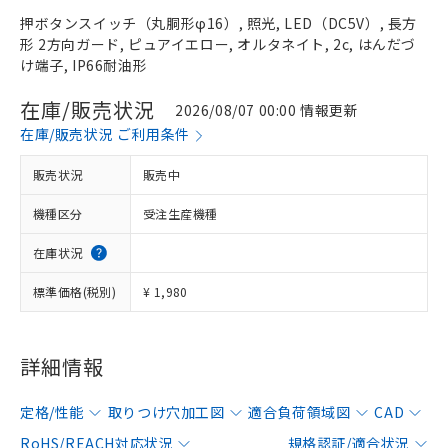
押ボタンスイッチ（丸胴形φ16）, 照光, LED（DC5V）, 長方
形 2方向ガード, ピュアイエロー, オルタネイト, 2c, はんだづ
け端子, IP66耐油形
在庫/販売状況
2026/08/07 00:00 情報更新
在庫/販売状況 ご利用条件
販売状況
販売中
機種区分
受注生産機種
在庫状況
標準価格(税別)
¥ 1,980
詳細情報
定格/性能
取りつけ穴加工図
適合負荷領域図
CAD
RoHS/REACH対応状況
規格認証/適合状況