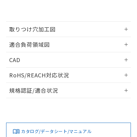
をご了承ください。
EU RoHS指令（10物質）の非含有証明書
※当社の共同利用者とは、
"個人情報
51物質の非含有証明書（当社基準）
の共同利用に関して"
の「1.共同利
※本証明書は発行日時点で非含有を証明す
用者の範囲」に記載されている法人を
るもので、過去に遡って非含有を証明する
指します。
取りつけ穴加工図
ものではありません。
また、RoHS指令のフタル酸エステル類４
情報更新：2026/05/21
物質の対応では、対応完了までの期間は出
適合負荷領域図
荷製品に未対応品が混在することから備考
欄に対応日を記載しておりました。
情報更新：2026/05/21
CAD
既に当社にて対応品への在庫切替を完了
していることから、特段のことがない限
ログイン/会員登録いただくと、CADデータをダウンロー
RoHS/REACH対応状況
り、2022年1月12日より割愛しておりま
ドすることができます。
す。
情報更新：2026/7/29
規格認証/適合状況
ログイン/会員登録
EU RoHS
注意事項・凡例
UL認証
CSA認証
CEマーキング
No
No
Yes
対応状況
対応予定月
※1
※2
ダウンロードデータをご利用いただく前に、以下を必ずお読
みください。
カタログ/データシート/マニュアル
対応済み
ソフトウェアの使用条件