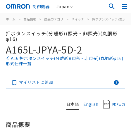
制御機器
Japan
ホーム
>
商品情報
>
商品カテゴリ
>
スイッチ
>
押ボタンスイッチ/表示灯
押ボタンスイッチ(分離形)(照光・非照光)(丸胴形
φ16)
A165L-JPYA-5D-2
A16 押ボタンスイッチ(分離形)(照光・非照光)(丸胴形φ16)
形式仕様一覧
マイリストに追加
日本語
English
PDF出力
商品概要