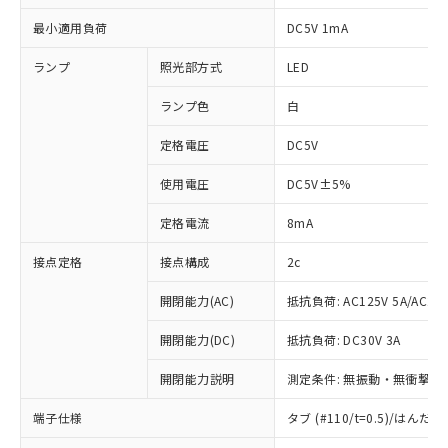
最小適用負荷
DC5V 1mA
ランプ
照光部方式
LED
ランプ色
白
定格電圧
DC5V
使用電圧
DC5V±5%
定格電流
8mA
接点定格
接点構成
2c
開閉能力(AC)
抵抗負荷: AC125V 5A/AC250
開閉能力(DC)
抵抗負荷: DC30V 3A
開閉能力説明
測定条件: 無振動・無衝撃状態
端子仕様
タブ (#110/t=0.5)/はん
※1 対応状況