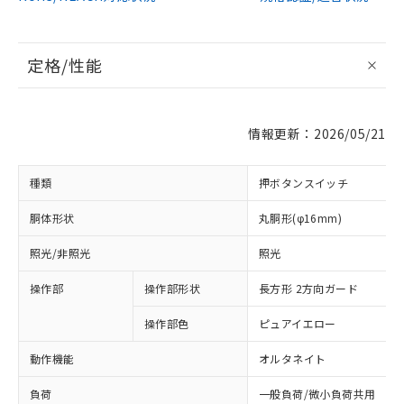
定格/性能
情報更新：2026/05/21
種類
押ボタンスイッチ
胴体形状
丸胴形(φ16mm)
照光/非照光
照光
操作部
操作部形状
長方形 2方向ガード
操作部色
ピュアイエロー
動作機能
オルタネイト
負荷
一般負荷/微小負荷共用