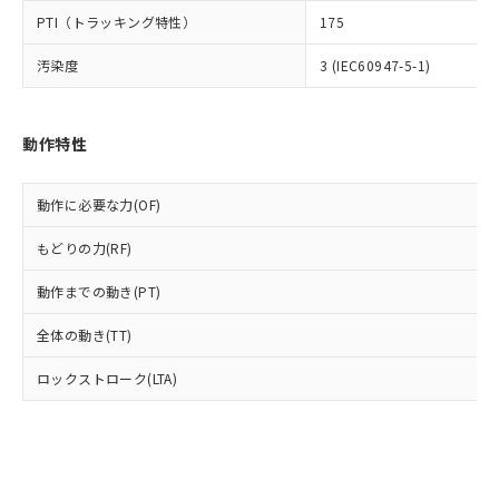
とります。
了承ください。
(PBDE) 1000ppm以下、フタル酸ビス(2-エチルヘキシ
○
一定数以上の在庫あり
ニル類) : 1000ppm、 PBDEs(ポリ臭化ジフェニルエーテ
PTI（トラッキング特性）
175
当社は規制貨物を破棄する場合は、完
ル) (DEHP)(別名：DOP) 1000ppm以下、フタル酸ブチ
正式な納期状況および標準価格はお客
ル類) : 1000ppm、
ルベンジル（BBP） 1000ppm以下、フタル酸ジブチル
全に破砕するなど、違法に輸出されな
DBP(フタル酸ジブチル) : 1000ppm、 DIBP(フタル酸ジ
様のお取引先、またはお客様担当のオ
（DBP） 1000ppm以下、フタル酸ジイソブチル
汚染度
3 (IEC60947-5-1)
イソブチル) : 1000ppm、 BBP(フタル酸ブチルベンジ
△
一定数には満たないが在庫あり
いよう必要な手段を講じます。
ムロン制御機器販売店・当社販売員に
(DIBP) 1000ppm以下
ル) : 1000ppm、
当社は貴社製品を、核兵器、ミサイ
但し、RoHS指令で産業用監視および制御機器に対する
DEHP(フタル酸ビス(2-エチルヘキシル)) : 1000ppm
ご相談ください。
適用除外項目は除く。
ル、化学兵器、生物兵器またはその他
－
在庫なし(最新の在庫状況につ
オムロン制御機器販売店や当社販売拠
フタル酸エステル類の４物質については閾値を超える意
武器並びにこれらの製造装置等に一切
動作特性
いては、お客様のお取引先、ま
図的な使用がないことを確認しています。
点は「
販売ネットワーク
」をご確認
※2 環境保護使用期限
使用いたしません。
たはお客様担当のオムロン制御
ください。
当社は、貴社製品を第三者に販売する
機器販売店・当社販売員にご確
在庫状況および標準価格結果を当社の
動作に必要な力(OF)
※2 対応予定月
「ｅ」：有害物質（10物質）のすべてが基
場合は、上記1、2および3の内容を当
認ください)
事前の承諾なく第三者に漏洩または開
準値以下であることを示します。
該第三者に通知します。また当社は、
示しないようお願いします。
もどりの力(RF)
部品在庫の切り替え状況などにより、予定
「10」：通常の使用状況下において有害物
販売先および販売に係わる関係者が違
マイパーツ機能（部品リスト作成サー
空
受注生産機種、また在庫状況の
月が前後することがあります。
質が外部に漏えいし、環境に深刻な影響を
法に輸出するおそれがある場合は、取
ビス）をご利用いただくには、I-Web
動作までの動き(PT)
白
情報を公開していない機種
及ぼさない年数を意味します。
り引きをいたしません。
メンバーズにご登録されている必要が
「－」：未確認です。当社販売部門へお問
全体の動き(TT)
あります。
い合わせください。
お客様が当ウェブサイト上で当社にご
※3 非含有証明書ダウンロード
ロックストローク(LTA)
登録された部品リストについて、当社
および当社の共同利用者が、当社の製
下記の非含有証明書をダウンロードするこ
品・サービスに関するお客様との取
とができます。
合意する
キャンセル
引・商談に必要な範囲で利用すること
をご了承ください。
EU RoHS指令（10物質）の非含有証明書