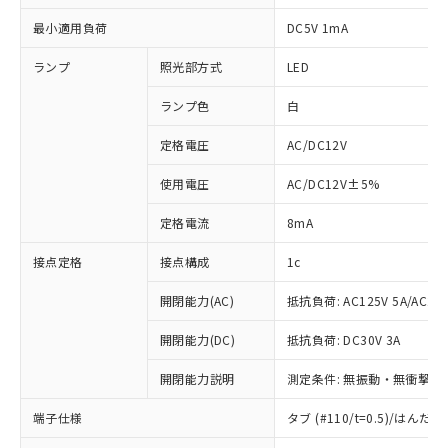
最小適用負荷
DC5V 1mA
ランプ
照光部方式
LED
ランプ色
白
定格電圧
AC/DC12V
使用電圧
AC/DC12V±5%
定格電流
8mA
接点定格
接点構成
1c
開閉能力(AC)
抵抗負荷: AC125V 5A/AC250
開閉能力(DC)
抵抗負荷: DC30V 3A
開閉能力説明
測定条件: 無振動・無衝撃状態
※1 対応状況
端子仕様
タブ (#110/t=0.5)/はん