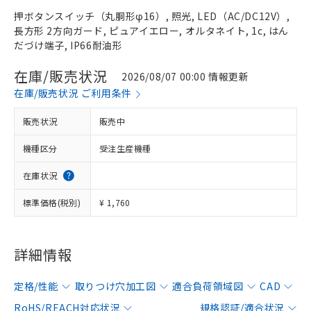
押ボタンスイッチ（丸胴形φ16）, 照光, LED（AC/DC12V）,
長方形 2方向ガード, ピュアイエロー, オルタネイト, 1c, はん
だづけ端子, IP66耐油形
在庫/販売状況
2026/08/07 00:00 情報更新
在庫/販売状況 ご利用条件
販売状況
販売中
機種区分
受注生産機種
在庫状況
標準価格(税別)
¥ 1,760
詳細情報
定格/性能
取りつけ穴加工図
適合負荷領域図
CAD
RoHS/REACH対応状況
規格認証/適合状況