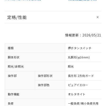
定格/性能
情報更新：2026/05/21
種類
押ボタンスイッチ
胴体形状
丸胴形(φ16mm)
照光/非照光
照光
操作部
操作部形状
長方形 2方向ガード
操作部色
ピュアイエロー
動作機能
オルタネイト
負荷
一般負荷/微小負荷共用