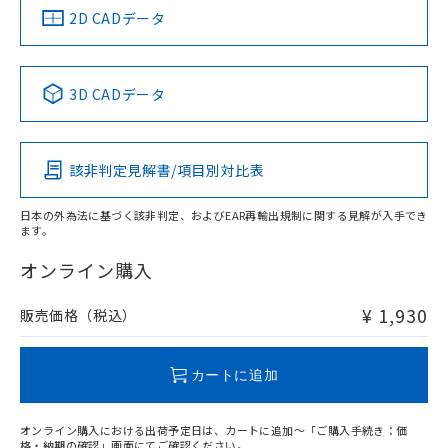
船舶規格）
船舶規格）
船舶規格）
船舶規格
中国 RoHS
注意事項・凡例
2D CADデータ
No
No
No
No
中国 RoHS表
※1 ※2
3D CADデータ
この製品の規格認証/適合状況ページへ
Pb
Hg
Cd
Cr(VI)
その他の認証はこちらのページからご検索ください
該非判定見解書/項目別対比表
O
O
O
O
日本の外為法に基づく該非判定、およびEAR再輸出規制に関する見解が入手でき
ます。
"対応済み"や非含有の記載がされた商品であっても、流通
在庫等で未対応品が混在する可能性があります。
オンライン購入
非含有品が必要な際は、弊社営業部門もしくは販売店へお
問い合わせください。
¥ 1,930
販売価格（税込）
この製品のRoHS/REACH対応状況ページへ
カートに追加
オンライン購入における出荷予定日は、カートに追加～「ご購入手続き：価
格・納期の確認」画面にてご確認ください。