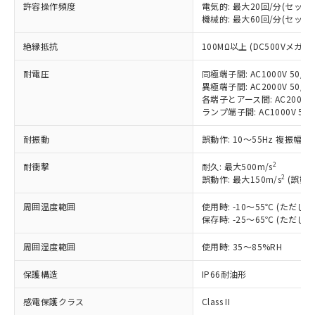
対応済み：EU RoHS指令（10物質）の
許容操作頻度
電気的: 最大20回/分(セッ
非含有に対応した製品が提供可能な商品で
機械的: 最大60回/分(セッ
す。
絶縁抵抗
100MΩ以上 (DC500Vメガ)
対応予定：EU RoHS指令（10物質）の非含
ご利用条件
有に対応した製品に切り替える予定のある
耐電圧
同極端子間: AC1000V 50/60
商品です。
異極端子間: AC2000V 50/60
対応予定なし：EU RoHS指令（10物質）の
各端子とアース間: AC2000V 5
以下の条件をお読みいただき、同意のうえ
非含有に非対応の商品で、対応品を出す予
ランプ端子間: AC1000V 50
ご利用ください。
定はありません。
調査・確認中：EU RoHS指令（10物質）の
耐振動
誤動作: 10～55Hz 複振幅 1
本サービスは、当社制御機器事業取扱
※1 中国RoHS○×表
非含有の対応状況を調査中または確認中の
商品の当社在庫状況および標準価格
商品です。
2
耐衝撃
耐久: 最大500m/s
(税抜)を提供させていただくもので
「○」：最大均質材料含有率が中国RoHSの
2
誤動作: 最大150m/s
(誤動作
非該当品：ライセンス料など無形物で、有
す。
基準値以下であることを示します。
害物質有無と関係のない商品です。
当社制御機器事業取扱商品の中には、
周囲温度範囲
使用時: -10～55℃ (ただ
「×」：最大均質材料含有率が中国RoHSの
仕入先様の事情により、非含有部品として
本サービスの対象外となる商品もある
保存時: -25～65℃ (ただ
基準値を超えていることを示します。
いたものが、含有品と判明した場合などや
当社は、これら貴社製品のうち、外国
ことをご了承ください。
「－」：未確認です。当社販売部門へお問
むを得ず変更することがあります。
為替および外国貿易法に定める商品
在庫状況および標準価格照会結果は、
周囲湿度範囲
使用時: 35～85%RH
い合わせください。
（以下｢規制貨物等」という）を輸出
記載している更新日時点での社内デー
*EU RoHS指令（10物質）：
または国外への提供する場合は、日本
保護構造
IP66耐油形
記
タに基づき作成されるものであり、閲
説明
鉛(Pb) 1000ppm以下、 水銀(Hg) 1000ppm以下、 カド
*中国RoHS10物質の基準値 (GB/T26572)：
国政府の輸出許可(または役務取引許
号
覧された時点での実際の在庫および標
ミウム(Cd) 100ppm以下、
Pb(鉛) :1000ppm、 Hg(水銀) : 1000ppm、 Cd(カドミウ
可)を取得するなどの必要な手続きを
感電保護クラス
Class II
六価クロム(Cr(Ⅵ)) 1000ppm以下、ポリ臭化ビフェニル
ム) : 100ppm、
準価格とは異なる場合があることをご
類(PBB) 1000ppm以下、ポリ臭化ジフェニルエーテル類
Cr(Ⅵ)(六価クロム) : 1000ppm、 PBBs(ポリ臭化ビフェ