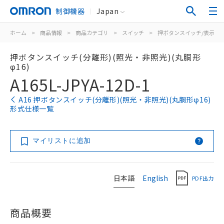
制御機器
Japan
ホーム
>
商品情報
>
商品カテゴリ
>
スイッチ
>
押ボタンスイッチ/表示灯
押ボタンスイッチ(分離形)(照光・非照光)(丸胴形
φ16)
A165L-JPYA-12D-1
A16 押ボタンスイッチ(分離形)(照光・非照光)(丸胴形φ16)
形式仕様一覧
マイリストに追加
日本語
English
PDF出力
商品概要