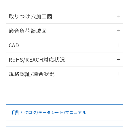
※当社の共同利用者とは、
"個人情報
51物質の非含有証明書（当社基準）
の共同利用に関して"
の「1.共同利
※本証明書は発行日時点で非含有を証明す
用者の範囲」に記載されている法人を
取りつけ穴加工図
るもので、過去に遡って非含有を証明する
指します。
ものではありません。
情報更新：2026/05/21
また、RoHS指令のフタル酸エステル類４
適合負荷領域図
物質の対応では、対応完了までの期間は出
荷製品に未対応品が混在することから備考
情報更新：2026/05/21
CAD
欄に対応日を記載しておりました。
既に当社にて対応品への在庫切替を完了
ログイン/会員登録いただくと、CADデータをダウンロー
RoHS/REACH対応状況
していることから、特段のことがない限
ドすることができます。
り、2022年1月12日より割愛しておりま
情報更新：2026/7/29
す。
規格認証/適合状況
ログイン/会員登録
EU RoHS
注意事項・凡例
UL認証
CSA認証
CEマーキング
No
No
Yes
対応状況
対応予定月
※1
※2
ダウンロードデータをご利用いただく前に、以下を必ずお読
みください。
カタログ/データシート/マニュアル
対応済み
ソフトウェアの使用条件
LR型式承認
DNV型式承認
BV型式承認
KR型式承
（イギリス
（ノルウェー
（フランス
（韓国