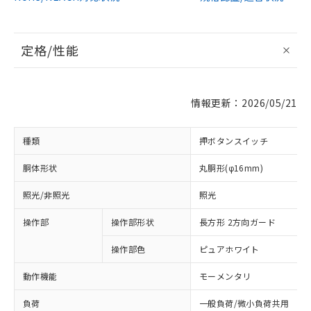
定格/性能
情報更新：2026/05/21
種類
押ボタンスイッチ
胴体形状
丸胴形(φ16mm)
照光/非照光
照光
操作部
操作部形状
長方形 2方向ガード
操作部色
ピュアホワイト
動作機能
モーメンタリ
負荷
一般負荷/微小負荷共用