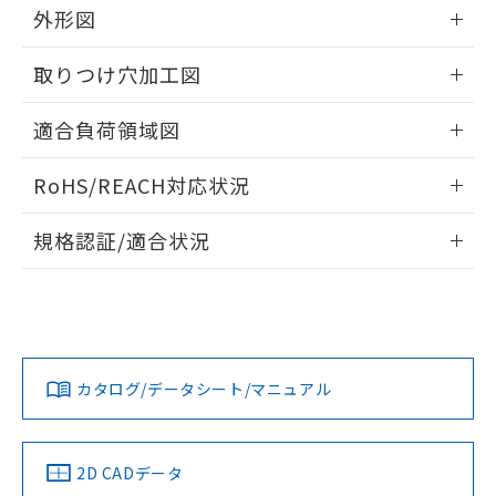
の共同利用に関して"
の「1.共同利
外形図
※本証明書は発行日時点で非含有を証明す
用者の範囲」に記載されている法人を
るもので、過去に遡って非含有を証明する
指します。
情報更新：2026/05/21
ものではありません。
取りつけ穴加工図
また、RoHS指令のフタル酸エステル類４
物質の対応では、対応完了までの期間は出
情報更新：2026/05/21
適合負荷領域図
荷製品に未対応品が混在することから備考
欄に対応日を記載しておりました。
情報更新：2026/05/21
既に当社にて対応品への在庫切替を完了
RoHS/REACH対応状況
していることから、特段のことがない限
情報更新：2026/7/29
り、2022年1月12日より割愛しておりま
規格認証/適合状況
す。
EU RoHS
注意事項・凡例
UL認証
CSA認証
CEマーキング
No
No
Yes
対応状況
対応予定月
※1
※2
カタログ/データシート/マニュアル
対応済み
LR型式承認
DNV型式承認
BV型式承認
KR型式承
（イギリス
（ノルウェー
（フランス
（韓国
船舶規格）
船舶規格）
船舶規格）
船舶規格
中国 RoHS
注意事項・凡例
2D CADデータ