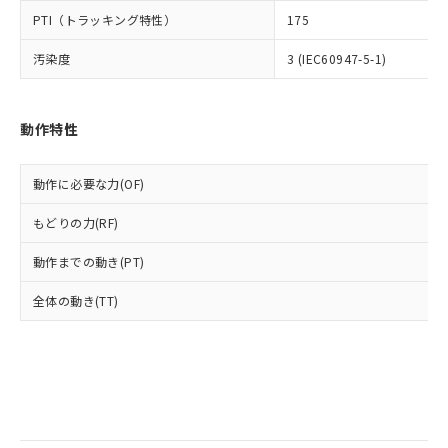
当社は規制貨物を破棄する場合は、完
ル) (DEHP)(別名：DOP) 1000ppm以下、フタル酸ブチ
正式な納期状況および標準価格はお客
ル類) : 1000ppm、
PTI（トラッキング特性）
175
ルベンジル（BBP） 1000ppm以下、フタル酸ジブチル
全に破砕するなど、違法に輸出されな
DBP(フタル酸ジブチル) : 1000ppm、 DIBP(フタル酸ジ
様のお取引先、またはお客様担当のオ
（DBP） 1000ppm以下、フタル酸ジイソブチル
イソブチル) : 1000ppm、 BBP(フタル酸ブチルベンジ
△
一定数には満たないが在庫あり
いよう必要な手段を講じます。
ムロン制御機器販売店・当社販売員に
(DIBP) 1000ppm以下
ル) : 1000ppm、
汚染度
3 (IEC60947-5-1)
当社は貴社製品を、核兵器、ミサイ
但し、RoHS指令で産業用監視および制御機器に対する
DEHP(フタル酸ビス(2-エチルヘキシル)) : 1000ppm
ご相談ください。
適用除外項目は除く。
ル、化学兵器、生物兵器またはその他
－
在庫なし(最新の在庫状況につ
オムロン制御機器販売店や当社販売拠
フタル酸エステル類の４物質については閾値を超える意
武器並びにこれらの製造装置等に一切
いては、お客様のお取引先、ま
図的な使用がないことを確認しています。
点は「
販売ネットワーク
」をご確認
※2 環境保護使用期限
動作特性
使用いたしません。
たはお客様担当のオムロン制御
ください。
当社は、貴社製品を第三者に販売する
機器販売店・当社販売員にご確
在庫状況および標準価格結果を当社の
※2 対応予定月
「ｅ」：有害物質（10物質）のすべてが基
場合は、上記1、2および3の内容を当
認ください)
事前の承諾なく第三者に漏洩または開
動作に必要な力(OF)
準値以下であることを示します。
該第三者に通知します。また当社は、
示しないようお願いします。
部品在庫の切り替え状況などにより、予定
「10」：通常の使用状況下において有害物
販売先および販売に係わる関係者が違
マイパーツ機能（部品リスト作成サー
空
受注生産機種、また在庫状況の
もどりの力(RF)
月が前後することがあります。
質が外部に漏えいし、環境に深刻な影響を
法に輸出するおそれがある場合は、取
ビス）をご利用いただくには、I-Web
白
情報を公開していない機種
及ぼさない年数を意味します。
り引きをいたしません。
メンバーズにご登録されている必要が
動作までの動き(PT)
「－」：未確認です。当社販売部門へお問
あります。
い合わせください。
全体の動き(TT)
お客様が当ウェブサイト上で当社にご
※3 非含有証明書ダウンロード
登録された部品リストについて、当社
および当社の共同利用者が、当社の製
下記の非含有証明書をダウンロードするこ
品・サービスに関するお客様との取
とができます。
合意する
キャンセル
引・商談に必要な範囲で利用すること
をご了承ください。
EU RoHS指令（10物質）の非含有証明書
※当社の共同利用者とは、
"個人情報
51物質の非含有証明書（当社基準）