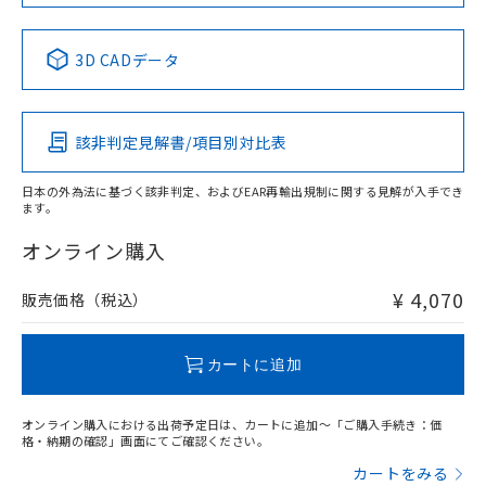
No
No
No
No
中国 RoHS表
※1 ※2
3D CADデータ
この製品の規格認証/適合状況ページへ
Pb
Hg
Cd
Cr(VI)
その他の認証はこちらのページからご検索ください
該非判定見解書/項目別対比表
O
O
O
O
日本の外為法に基づく該非判定、およびEAR再輸出規制に関する見解が入手でき
ます。
"対応済み"や非含有の記載がされた商品であっても、流通
在庫等で未対応品が混在する可能性があります。
オンライン購入
非含有品が必要な際は、弊社営業部門もしくは販売店へお
問い合わせください。
¥ 4,070
販売価格（税込）
この製品のRoHS/REACH対応状況ページへ
カートに追加
オンライン購入における出荷予定日は、カートに追加～「ご購入手続き：価
格・納期の確認」画面にてご確認ください。
カートをみる