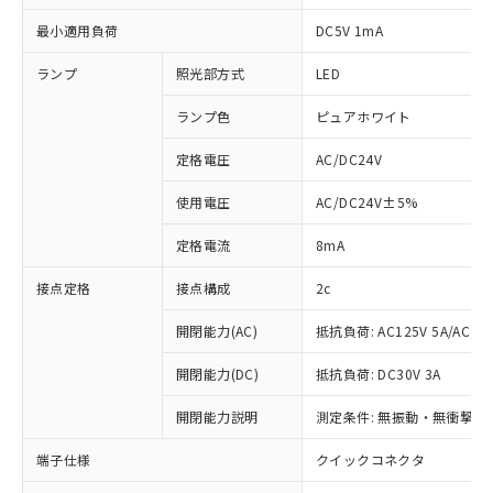
最小適用負荷
DC5V 1mA
ランプ
照光部方式
LED
ランプ色
ピュアホワイト
定格電圧
AC/DC24V
使用電圧
AC/DC24V±5%
定格電流
8mA
接点定格
接点構成
2c
開閉能力(AC)
抵抗負荷: AC125V 5A/AC250
開閉能力(DC)
抵抗負荷: DC30V 3A
開閉能力説明
測定条件: 無振動・無衝撃状態
※1 対応状況
端子仕様
クイックコネクタ
対応済み：EU RoHS指令（10物質）の