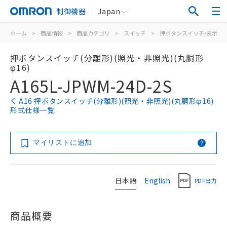
制御機器
Japan
ホーム
>
商品情報
>
商品カテゴリ
>
スイッチ
>
押ボタンスイッチ/表示灯
押ボタンスイッチ(分離形)(照光・非照光)(丸胴形
φ16)
A165L-JPWM-24D-2S
A16 押ボタンスイッチ(分離形)(照光・非照光)(丸胴形φ16)
形式仕様一覧
マイリストに追加
日本語
English
PDF出力
商品概要