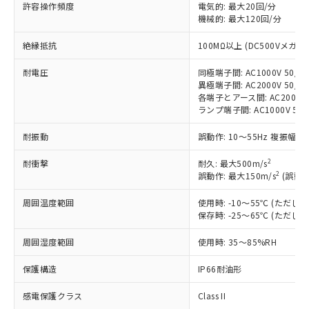
非含有に対応した製品が提供可能な商品で
許容操作頻度
電気的: 最大20回/分
す。
機械的: 最大120回/分
対応予定：EU RoHS指令（10物質）の非含
ご利用条件
絶縁抵抗
100MΩ以上 (DC500Vメガ)
有に対応した製品に切り替える予定のある
商品です。
耐電圧
同極端子間: AC1000V 50/60
対応予定なし：EU RoHS指令（10物質）の
異極端子間: AC2000V 50/60
以下の条件をお読みいただき、同意のうえ
非含有に非対応の商品で、対応品を出す予
各端子とアース間: AC2000V 5
ご利用ください。
定はありません。
ランプ端子間: AC1000V 50
調査・確認中：EU RoHS指令（10物質）の
本サービスは、当社制御機器事業取扱
※1 中国RoHS○×表
非含有の対応状況を調査中または確認中の
耐振動
誤動作: 10～55Hz 複振幅 1
商品の当社在庫状況および標準価格
商品です。
(税抜)を提供させていただくもので
「○」：最大均質材料含有率が中国RoHSの
2
耐衝撃
非該当品：ライセンス料など無形物で、有
耐久: 最大500m/s
す。
2
基準値以下であることを示します。
誤動作: 最大150m/s
(誤動作
害物質有無と関係のない商品です。
当社制御機器事業取扱商品の中には、
「×」：最大均質材料含有率が中国RoHSの
仕入先様の事情により、非含有部品として
本サービスの対象外となる商品もある
周囲温度範囲
使用時: -10～55℃ (ただ
基準値を超えていることを示します。
いたものが、含有品と判明した場合などや
当社は、これら貴社製品のうち、外国
ことをご了承ください。
保存時: -25～65℃ (ただ
「－」：未確認です。当社販売部門へお問
むを得ず変更することがあります。
為替および外国貿易法に定める商品
在庫状況および標準価格照会結果は、
い合わせください。
（以下｢規制貨物等」という）を輸出
周囲湿度範囲
使用時: 35～85%RH
記載している更新日時点での社内デー
*EU RoHS指令（10物質）：
または国外への提供する場合は、日本
記
タに基づき作成されるものであり、閲
説明
鉛(Pb) 1000ppm以下、 水銀(Hg) 1000ppm以下、 カド
*中国RoHS10物質の基準値 (GB/T26572)：
国政府の輸出許可(または役務取引許
保護構造
IP66耐油形
号
覧された時点での実際の在庫および標
ミウム(Cd) 100ppm以下、
Pb(鉛) :1000ppm、 Hg(水銀) : 1000ppm、 Cd(カドミウ
可)を取得するなどの必要な手続きを
六価クロム(Cr(Ⅵ)) 1000ppm以下、ポリ臭化ビフェニル
ム) : 100ppm、
準価格とは異なる場合があることをご
類(PBB) 1000ppm以下、ポリ臭化ジフェニルエーテル類
Cr(Ⅵ)(六価クロム) : 1000ppm、 PBBs(ポリ臭化ビフェ
感電保護クラス
Class II
とります。
了承ください。
(PBDE) 1000ppm以下、フタル酸ビス(2-エチルヘキシ
○
一定数以上の在庫あり
ニル類) : 1000ppm、 PBDEs(ポリ臭化ジフェニルエーテ