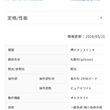
定格/性能
情報更新：2026/05/21
種類
押ボタンスイッチ
胴体形状
丸胴形(φ16mm)
照光/非照光
照光
操作部
操作部形状
長方形 2方向ガード
操作部色
ピュアホワイト
動作機能
オルタネイト
負荷
一般負荷/微小負荷共用