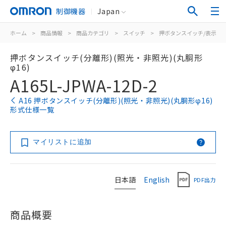
制御機器
Japan
ホーム
>
商品情報
>
商品カテゴリ
>
スイッチ
>
押ボタンスイッチ/表示灯
押ボタンスイッチ(分離形)(照光・非照光)(丸胴形
φ16)
A165L-JPWA-12D-2
A16 押ボタンスイッチ(分離形)(照光・非照光)(丸胴形φ16)
形式仕様一覧
マイリストに追加
日本語
English
PDF出力
商品概要