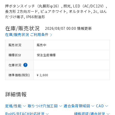
押ボタンスイッチ（丸胴形φ16）, 照光, LED（AC/DC12V）,
長方形 2方向ガード, ピュアホワイト, オルタネイト, 2c, はん
だづけ端子, IP66耐油形
在庫/販売状況
2026/08/07 00:00 情報更新
在庫/販売状況 ご利用条件
販売状況
販売中
機種区分
受注生産機種
在庫状況
標準価格(税別)
¥ 2,600
詳細情報
定格/性能
取りつけ穴加工図
適合負荷領域図
CAD
RoHS/REACH対応状況
規格認証/適合状況