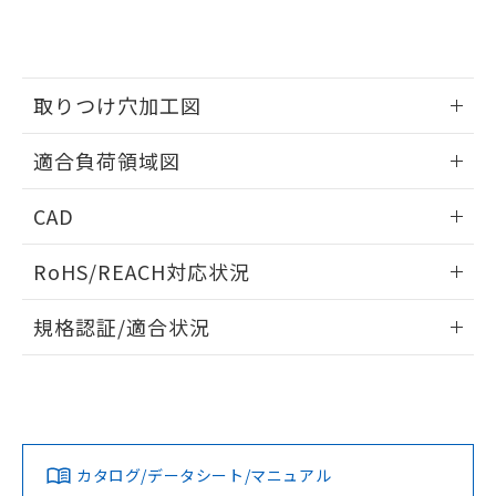
をご了承ください。
EU RoHS指令（10物質）の非含有証明書
※当社の共同利用者とは、
"個人情報
51物質の非含有証明書（当社基準）
の共同利用に関して"
の「1.共同利
※本証明書は発行日時点で非含有を証明す
用者の範囲」に記載されている法人を
るもので、過去に遡って非含有を証明する
指します。
取りつけ穴加工図
ものではありません。
また、RoHS指令のフタル酸エステル類４
情報更新：2026/05/21
物質の対応では、対応完了までの期間は出
適合負荷領域図
荷製品に未対応品が混在することから備考
欄に対応日を記載しておりました。
情報更新：2026/05/21
CAD
既に当社にて対応品への在庫切替を完了
していることから、特段のことがない限
ログイン/会員登録いただくと、CADデータをダウンロー
RoHS/REACH対応状況
り、2022年1月12日より割愛しておりま
ドすることができます。
す。
情報更新：2026/7/29
規格認証/適合状況
ログイン/会員登録
EU RoHS
注意事項・凡例
UL認証
CSA認証
CEマーキング
No
No
Yes
対応状況
対応予定月
※1
※2
ダウンロードデータをご利用いただく前に、以下を必ずお読
みください。
カタログ/データシート/マニュアル
対応済み
ソフトウェアの使用条件