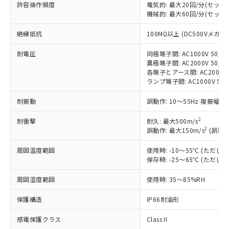
許容操作頻度
電気的: 最大20回/分(セッ
対応済み：EU RoHS指令（10物質）の
機械的: 最大60回/分(セッ
非含有に対応した製品が提供可能な商品で
絶縁抵抗
す。
100MΩ以上 (DC500Vメガ)
対応予定：EU RoHS指令（10物質）の非含
ご利用条件
耐電圧
同極端子間: AC1000V 50/60
有に対応した製品に切り替える予定のある
異極端子間: AC2000V 50/60
商品です。
各端子とアース間: AC2000V 5
対応予定なし：EU RoHS指令（10物質）の
ランプ端子間: AC1000V 50
以下の条件をお読みいただき、同意のうえ
非含有に非対応の商品で、対応品を出す予
ご利用ください。
定はありません。
耐振動
誤動作: 10～55Hz 複振幅 1
調査・確認中：EU RoHS指令（10物質）の
本サービスは、当社制御機器事業取扱
※1 中国RoHS○×表
非含有の対応状況を調査中または確認中の
2
耐衝撃
耐久: 最大500m/s
商品の当社在庫状況および標準価格
2
商品です。
誤動作: 最大150m/s
(誤動作
(税抜)を提供させていただくもので
「○」：最大均質材料含有率が中国RoHSの
非該当品：ライセンス料など無形物で、有
す。
周囲温度範囲
基準値以下であることを示します。
使用時: -10～55℃ (ただ
害物質有無と関係のない商品です。
当社制御機器事業取扱商品の中には、
保存時: -25～65℃ (ただ
「×」：最大均質材料含有率が中国RoHSの
仕入先様の事情により、非含有部品として
本サービスの対象外となる商品もある
基準値を超えていることを示します。
いたものが、含有品と判明した場合などや
当社は、これら貴社製品のうち、外国
ことをご了承ください。
周囲湿度範囲
使用時: 35～85%RH
「－」：未確認です。当社販売部門へお問
むを得ず変更することがあります。
為替および外国貿易法に定める商品
在庫状況および標準価格照会結果は、
い合わせください。
（以下｢規制貨物等」という）を輸出
保護構造
IP66耐油形
記載している更新日時点での社内デー
*EU RoHS指令（10物質）：
または国外への提供する場合は、日本
記
タに基づき作成されるものであり、閲
説明
鉛(Pb) 1000ppm以下、 水銀(Hg) 1000ppm以下、 カド
*中国RoHS10物質の基準値 (GB/T26572)：
国政府の輸出許可(または役務取引許
感電保護クラス
Class II
号
覧された時点での実際の在庫および標
ミウム(Cd) 100ppm以下、
Pb(鉛) :1000ppm、 Hg(水銀) : 1000ppm、 Cd(カドミウ