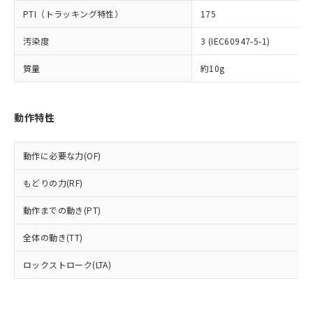
可)を取得するなどの必要な手続きを
六価クロム(Cr(Ⅵ)) 1000ppm以下、ポリ臭化ビフェニル
ム) : 100ppm、
準価格とは異なる場合があることをご
類(PBB) 1000ppm以下、ポリ臭化ジフェニルエーテル類
Cr(Ⅵ)(六価クロム) : 1000ppm、 PBBs(ポリ臭化ビフェ
PTI（トラッキング特性）
175
とります。
了承ください。
(PBDE) 1000ppm以下、フタル酸ビス(2-エチルヘキシ
○
一定数以上の在庫あり
ニル類) : 1000ppm、 PBDEs(ポリ臭化ジフェニルエーテ
当社は規制貨物を破棄する場合は、完
ル) (DEHP)(別名：DOP) 1000ppm以下、フタル酸ブチ
正式な納期状況および標準価格はお客
ル類) : 1000ppm、
汚染度
3 (IEC60947-5-1)
ルベンジル（BBP） 1000ppm以下、フタル酸ジブチル
全に破砕するなど、違法に輸出されな
DBP(フタル酸ジブチル) : 1000ppm、 DIBP(フタル酸ジ
様のお取引先、またはお客様担当のオ
（DBP） 1000ppm以下、フタル酸ジイソブチル
イソブチル) : 1000ppm、 BBP(フタル酸ブチルベンジ
△
一定数には満たないが在庫あり
いよう必要な手段を講じます。
ムロン制御機器販売店・当社販売員に
(DIBP) 1000ppm以下
ル) : 1000ppm、
質量
約10g
当社は貴社製品を、核兵器、ミサイ
但し、RoHS指令で産業用監視および制御機器に対する
DEHP(フタル酸ビス(2-エチルヘキシル)) : 1000ppm
ご相談ください。
適用除外項目は除く。
ル、化学兵器、生物兵器またはその他
－
在庫なし(最新の在庫状況につ
オムロン制御機器販売店や当社販売拠
フタル酸エステル類の４物質については閾値を超える意
武器並びにこれらの製造装置等に一切
いては、お客様のお取引先、ま
図的な使用がないことを確認しています。
点は「
販売ネットワーク
」をご確認
※2 環境保護使用期限
動作特性
使用いたしません。
たはお客様担当のオムロン制御
ください。
当社は、貴社製品を第三者に販売する
機器販売店・当社販売員にご確
在庫状況および標準価格結果を当社の
※2 対応予定月
「ｅ」：有害物質（10物質）のすべてが基
場合は、上記1、2および3の内容を当
認ください)
事前の承諾なく第三者に漏洩または開
動作に必要な力(OF)
準値以下であることを示します。
該第三者に通知します。また当社は、
示しないようお願いします。
部品在庫の切り替え状況などにより、予定
「10」：通常の使用状況下において有害物
販売先および販売に係わる関係者が違
マイパーツ機能（部品リスト作成サー
空
受注生産機種、また在庫状況の
もどりの力(RF)
月が前後することがあります。
質が外部に漏えいし、環境に深刻な影響を
法に輸出するおそれがある場合は、取
ビス）をご利用いただくには、I-Web
白
情報を公開していない機種
及ぼさない年数を意味します。
り引きをいたしません。
メンバーズにご登録されている必要が
動作までの動き(PT)
「－」：未確認です。当社販売部門へお問
あります。
い合わせください。
全体の動き(TT)
お客様が当ウェブサイト上で当社にご
※3 非含有証明書ダウンロード
登録された部品リストについて、当社
ロックストローク(LTA)
および当社の共同利用者が、当社の製
下記の非含有証明書をダウンロードするこ
品・サービスに関するお客様との取
とができます。
合意する
キャンセル
引・商談に必要な範囲で利用すること