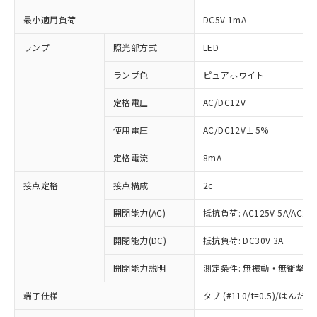
最小適用負荷
DC5V 1mA
ランプ
照光部方式
LED
ランプ色
ピュアホワイト
定格電圧
AC/DC12V
使用電圧
AC/DC12V±5%
定格電流
8mA
接点定格
接点構成
2c
開閉能力(AC)
抵抗負荷: AC125V 5A/AC250
開閉能力(DC)
抵抗負荷: DC30V 3A
開閉能力説明
測定条件: 無振動・無衝撃状態
端子仕様
タブ (#110/t=0.5)/はん
※1 対応状況