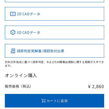
LR型式承認
DNV型式承認
BV型式承認
KR型式承
（イギリス
（ノルウェー
（フランス
（韓国
船舶規格）
船舶規格）
船舶規格）
船舶規格
中国 RoHS
注意事項・凡例
2D CADデータ
No
No
No
No
中国 RoHS表
※1 ※2
3D CADデータ
この製品の規格認証/適合状況ページへ
Pb
Hg
Cd
Cr(VI)
その他の認証はこちらのページからご検索ください
該非判定見解書/項目別対比表
O
O
O
O
日本の外為法に基づく該非判定、およびEAR再輸出規制に関する見解が入手でき
ます。
"対応済み"や非含有の記載がされた商品であっても、流通
在庫等で未対応品が混在する可能性があります。
オンライン購入
非含有品が必要な際は、弊社営業部門もしくは販売店へお
問い合わせください。
¥ 2,860
販売価格（税込）
この製品のRoHS/REACH対応状況ページへ
カートに追加