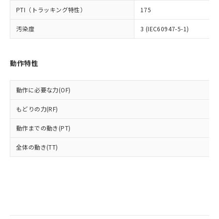
当社は規制貨物を破棄する場合は、完
ル) (DEHP)(別名：DOP) 1000ppm以下、フタル酸ブチ
正式な納期状況および標準価格はお客
ル類) : 1000ppm、
PTI（トラッキング特性）
175
ルベンジル（BBP） 1000ppm以下、フタル酸ジブチル
全に破砕するなど、違法に輸出されな
DBP(フタル酸ジブチル) : 1000ppm、 DIBP(フタル酸ジ
様のお取引先、またはお客様担当のオ
（DBP） 1000ppm以下、フタル酸ジイソブチル
イソブチル) : 1000ppm、 BBP(フタル酸ブチルベンジ
△
一定数には満たないが在庫あり
いよう必要な手段を講じます。
ムロン制御機器販売店・当社販売員に
(DIBP) 1000ppm以下
ル) : 1000ppm、
汚染度
3 (IEC60947-5-1)
当社は貴社製品を、核兵器、ミサイ
但し、RoHS指令で産業用監視および制御機器に対する
DEHP(フタル酸ビス(2-エチルヘキシル)) : 1000ppm
ご相談ください。
適用除外項目は除く。
ル、化学兵器、生物兵器またはその他
－
在庫なし(最新の在庫状況につ
オムロン制御機器販売店や当社販売拠
フタル酸エステル類の４物質については閾値を超える意
武器並びにこれらの製造装置等に一切
いては、お客様のお取引先、ま
図的な使用がないことを確認しています。
点は「
販売ネットワーク
」をご確認
※2 環境保護使用期限
動作特性
使用いたしません。
たはお客様担当のオムロン制御
ください。
当社は、貴社製品を第三者に販売する
機器販売店・当社販売員にご確
在庫状況および標準価格結果を当社の
※2 対応予定月
「ｅ」：有害物質（10物質）のすべてが基
場合は、上記1、2および3の内容を当
認ください)
事前の承諾なく第三者に漏洩または開
動作に必要な力(OF)
準値以下であることを示します。
該第三者に通知します。また当社は、
示しないようお願いします。
部品在庫の切り替え状況などにより、予定
「10」：通常の使用状況下において有害物
販売先および販売に係わる関係者が違
マイパーツ機能（部品リスト作成サー
空
受注生産機種、また在庫状況の
もどりの力(RF)
月が前後することがあります。
質が外部に漏えいし、環境に深刻な影響を
法に輸出するおそれがある場合は、取
ビス）をご利用いただくには、I-Web
白
情報を公開していない機種
及ぼさない年数を意味します。
り引きをいたしません。
メンバーズにご登録されている必要が
動作までの動き(PT)
「－」：未確認です。当社販売部門へお問
あります。
い合わせください。
全体の動き(TT)
お客様が当ウェブサイト上で当社にご
※3 非含有証明書ダウンロード
登録された部品リストについて、当社
および当社の共同利用者が、当社の製
下記の非含有証明書をダウンロードするこ
品・サービスに関するお客様との取
とができます。
合意する
キャンセル
引・商談に必要な範囲で利用すること
をご了承ください。
EU RoHS指令（10物質）の非含有証明書
※当社の共同利用者とは、
"個人情報
51物質の非含有証明書（当社基準）