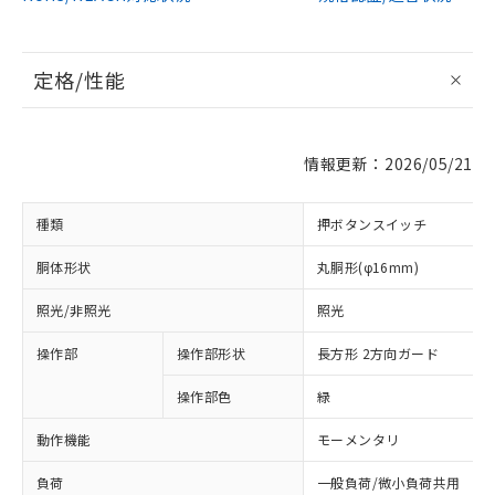
定格/性能
情報更新：2026/05/21
種類
押ボタンスイッチ
胴体形状
丸胴形(φ16mm)
照光/非照光
照光
操作部
操作部形状
長方形 2方向ガード
操作部色
緑
動作機能
モーメンタリ
負荷
一般負荷/微小負荷共用