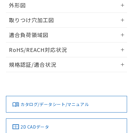
の共同利用に関して"
の「1.共同利
外形図
※本証明書は発行日時点で非含有を証明す
用者の範囲」に記載されている法人を
るもので、過去に遡って非含有を証明する
指します。
情報更新：2026/05/21
ものではありません。
取りつけ穴加工図
また、RoHS指令のフタル酸エステル類４
物質の対応では、対応完了までの期間は出
情報更新：2026/05/21
適合負荷領域図
荷製品に未対応品が混在することから備考
欄に対応日を記載しておりました。
情報更新：2026/05/21
既に当社にて対応品への在庫切替を完了
RoHS/REACH対応状況
していることから、特段のことがない限
情報更新：2026/7/29
り、2022年1月12日より割愛しておりま
規格認証/適合状況
す。
EU RoHS
注意事項・凡例
UL認証
CSA認証
CEマーキング
No
No
Yes
対応状況
対応予定月
※1
※2
カタログ/データシート/マニュアル
対応済み
LR型式承認
DNV型式承認
BV型式承認
KR型式承
（イギリス
（ノルウェー
（フランス
（韓国
船舶規格）
船舶規格）
船舶規格）
船舶規格
中国 RoHS
注意事項・凡例
2D CADデータ