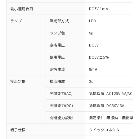
最小適用負荷
DC5V 1mA
ランプ
照光部方式
LED
ランプ色
緑
定格電圧
DC5V
使用電圧
DC5V±5%
定格電流
8mA
接点定格
接点構成
2c
開閉能力(AC)
抵抗負荷: AC125V 5A/AC250
開閉能力(DC)
抵抗負荷: DC30V 3A
開閉能力説明
測定条件: 無振動・無衝撃状態
※1 対応状況
端子仕様
クイックコネクタ
対応済み：EU RoHS指令（10物質）の