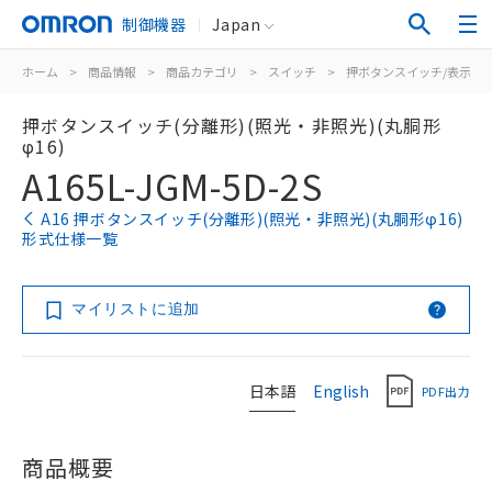
制御機器
Japan
ホーム
>
商品情報
>
商品カテゴリ
>
スイッチ
>
押ボタンスイッチ/表示灯
押ボタンスイッチ(分離形)(照光・非照光)(丸胴形
φ16)
A165L-JGM-5D-2S
A16 押ボタンスイッチ(分離形)(照光・非照光)(丸胴形φ16)
形式仕様一覧
マイリストに追加
日本語
English
PDF出力
商品概要