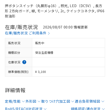
押ボタンスイッチ（丸胴形φ16）, 照光, LED（DC5V）, 長方
形 2方向ガード, 緑, モーメンタリ, 2c, クイックコネクタ, IP66
耐油形
在庫/販売状況
2026/08/07 00:00 情報更新
在庫/販売状況 ご利用条件
販売状況
販売中
機種区分
受注生産機種
在庫状況
標準価格(税別)
¥ 3,100
詳細情報
定格/性能
外形図
取りつけ穴加工図
適合負荷領域図
RoHS/REACH対応状況
規格認証/適合状況