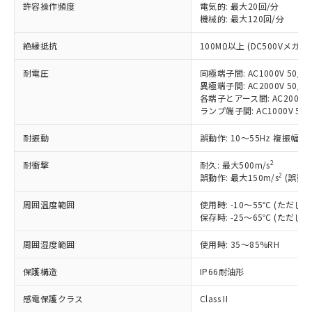
非含有に対応した製品が提供可能な商品で
許容操作頻度
電気的: 最大20回/分
す。
機械的: 最大120回/分
対応予定：EU RoHS指令（10物質）の非含
ご利用条件
絶縁抵抗
100MΩ以上 (DC500Vメガ)
有に対応した製品に切り替える予定のある
商品です。
耐電圧
同極端子間: AC1000V 50/60
対応予定なし：EU RoHS指令（10物質）の
異極端子間: AC2000V 50/60
以下の条件をお読みいただき、同意のうえ
非含有に非対応の商品で、対応品を出す予
各端子とアース間: AC2000V 5
ご利用ください。
定はありません。
ランプ端子間: AC1000V 50
調査・確認中：EU RoHS指令（10物質）の
本サービスは、当社制御機器事業取扱
※1 中国RoHS○×表
非含有の対応状況を調査中または確認中の
耐振動
誤動作: 10～55Hz 複振幅 1
商品の当社在庫状況および標準価格
商品です。
(税抜)を提供させていただくもので
「○」：最大均質材料含有率が中国RoHSの
2
耐衝撃
非該当品：ライセンス料など無形物で、有
耐久: 最大500m/s
す。
2
基準値以下であることを示します。
誤動作: 最大150m/s
(誤動作
害物質有無と関係のない商品です。
当社制御機器事業取扱商品の中には、
「×」：最大均質材料含有率が中国RoHSの
仕入先様の事情により、非含有部品として
本サービスの対象外となる商品もある
周囲温度範囲
使用時: -10～55℃ (ただ
基準値を超えていることを示します。
いたものが、含有品と判明した場合などや
当社は、これら貴社製品のうち、外国
ことをご了承ください。
保存時: -25～65℃ (ただ
「－」：未確認です。当社販売部門へお問
むを得ず変更することがあります。
為替および外国貿易法に定める商品
在庫状況および標準価格照会結果は、
い合わせください。
（以下｢規制貨物等」という）を輸出
周囲湿度範囲
使用時: 35～85%RH
記載している更新日時点での社内デー
*EU RoHS指令（10物質）：
または国外への提供する場合は、日本
記
タに基づき作成されるものであり、閲
説明
鉛(Pb) 1000ppm以下、 水銀(Hg) 1000ppm以下、 カド
*中国RoHS10物質の基準値 (GB/T26572)：
国政府の輸出許可(または役務取引許
保護構造
IP66耐油形
号
覧された時点での実際の在庫および標
ミウム(Cd) 100ppm以下、
Pb(鉛) :1000ppm、 Hg(水銀) : 1000ppm、 Cd(カドミウ
可)を取得するなどの必要な手続きを
六価クロム(Cr(Ⅵ)) 1000ppm以下、ポリ臭化ビフェニル
ム) : 100ppm、
準価格とは異なる場合があることをご
類(PBB) 1000ppm以下、ポリ臭化ジフェニルエーテル類
Cr(Ⅵ)(六価クロム) : 1000ppm、 PBBs(ポリ臭化ビフェ
感電保護クラス
Class II
とります。
了承ください。
(PBDE) 1000ppm以下、フタル酸ビス(2-エチルヘキシ
○
一定数以上の在庫あり
ニル類) : 1000ppm、 PBDEs(ポリ臭化ジフェニルエーテ