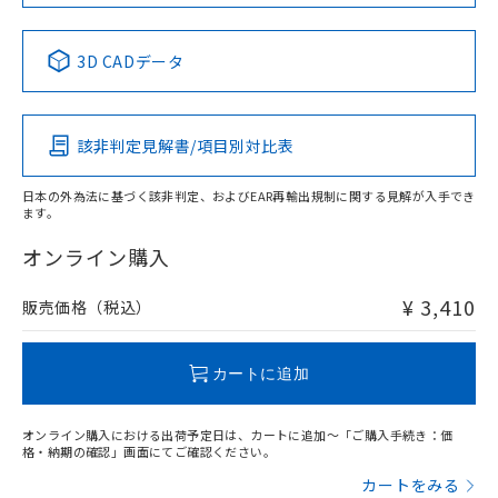
No
No
No
No
中国 RoHS表
※1 ※2
3D CADデータ
この製品の規格認証/適合状況ページへ
Pb
Hg
Cd
Cr(VI)
その他の認証はこちらのページからご検索ください
該非判定見解書/項目別対比表
O
O
O
O
日本の外為法に基づく該非判定、およびEAR再輸出規制に関する見解が入手でき
ます。
"対応済み"や非含有の記載がされた商品であっても、流通
在庫等で未対応品が混在する可能性があります。
オンライン購入
非含有品が必要な際は、弊社営業部門もしくは販売店へお
問い合わせください。
¥ 3,410
販売価格（税込）
この製品のRoHS/REACH対応状況ページへ
カートに追加
オンライン購入における出荷予定日は、カートに追加～「ご購入手続き：価
格・納期の確認」画面にてご確認ください。
カートをみる