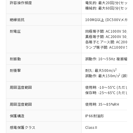
許容操作頻度
電気的: 最大20回/分(セッ
対応済み：EU RoHS指令（10物質）の
機械的: 最大60回/分(セッ
非含有に対応した製品が提供可能な商品で
絶縁抵抗
す。
100MΩ以上 (DC500Vメガ)
対応予定：EU RoHS指令（10物質）の非含
ご利用条件
耐電圧
同極端子間: AC1000V 50/60
有に対応した製品に切り替える予定のある
異極端子間: AC2000V 50/60
商品です。
各端子とアース間: AC2000V 5
対応予定なし：EU RoHS指令（10物質）の
ランプ端子間: AC1000V 50
以下の条件をお読みいただき、同意のうえ
非含有に非対応の商品で、対応品を出す予
ご利用ください。
定はありません。
耐振動
誤動作: 10～55Hz 複振幅 1
調査・確認中：EU RoHS指令（10物質）の
本サービスは、当社制御機器事業取扱
※1 中国RoHS○×表
非含有の対応状況を調査中または確認中の
2
耐衝撃
耐久: 最大500m/s
商品の当社在庫状況および標準価格
2
商品です。
誤動作: 最大150m/s
(誤動作
(税抜)を提供させていただくもので
「○」：最大均質材料含有率が中国RoHSの
非該当品：ライセンス料など無形物で、有
す。
周囲温度範囲
基準値以下であることを示します。
使用時: -10～55℃ (ただ
害物質有無と関係のない商品です。
当社制御機器事業取扱商品の中には、
保存時: -25～65℃ (ただ
「×」：最大均質材料含有率が中国RoHSの
仕入先様の事情により、非含有部品として
本サービスの対象外となる商品もある
基準値を超えていることを示します。
いたものが、含有品と判明した場合などや
当社は、これら貴社製品のうち、外国
ことをご了承ください。
周囲湿度範囲
使用時: 35～85%RH
「－」：未確認です。当社販売部門へお問
むを得ず変更することがあります。
為替および外国貿易法に定める商品
在庫状況および標準価格照会結果は、
い合わせください。
（以下｢規制貨物等」という）を輸出
保護構造
IP66耐油形
記載している更新日時点での社内デー
*EU RoHS指令（10物質）：
または国外への提供する場合は、日本
記
タに基づき作成されるものであり、閲
説明
鉛(Pb) 1000ppm以下、 水銀(Hg) 1000ppm以下、 カド
*中国RoHS10物質の基準値 (GB/T26572)：
国政府の輸出許可(または役務取引許
感電保護クラス
Class II
号
覧された時点での実際の在庫および標
ミウム(Cd) 100ppm以下、
Pb(鉛) :1000ppm、 Hg(水銀) : 1000ppm、 Cd(カドミウ