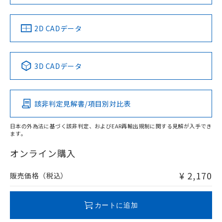
LR型式承認
DNV型式承認
BV型式承認
KR型式承
（イギリス
（ノルウェー
（フランス
（韓国
船舶規格）
船舶規格）
船舶規格）
船舶規格
中国 RoHS
注意事項・凡例
2D CADデータ
No
No
No
No
中国 RoHS表
※1 ※2
3D CADデータ
この製品の規格認証/適合状況ページへ
Pb
Hg
Cd
Cr(VI)
その他の認証はこちらのページからご検索ください
該非判定見解書/項目別対比表
O
O
O
O
日本の外為法に基づく該非判定、およびEAR再輸出規制に関する見解が入手でき
ます。
"対応済み"や非含有の記載がされた商品であっても、流通
在庫等で未対応品が混在する可能性があります。
オンライン購入
非含有品が必要な際は、弊社営業部門もしくは販売店へお
問い合わせください。
¥ 2,170
販売価格（税込）
この製品のRoHS/REACH対応状況ページへ
カートに追加