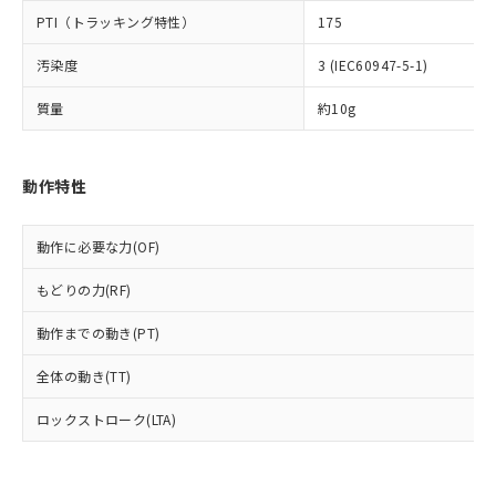
可)を取得するなどの必要な手続きを
六価クロム(Cr(Ⅵ)) 1000ppm以下、ポリ臭化ビフェニル
ム) : 100ppm、
準価格とは異なる場合があることをご
類(PBB) 1000ppm以下、ポリ臭化ジフェニルエーテル類
Cr(Ⅵ)(六価クロム) : 1000ppm、 PBBs(ポリ臭化ビフェ
PTI（トラッキング特性）
175
とります。
了承ください。
(PBDE) 1000ppm以下、フタル酸ビス(2-エチルヘキシ
○
一定数以上の在庫あり
ニル類) : 1000ppm、 PBDEs(ポリ臭化ジフェニルエーテ
当社は規制貨物を破棄する場合は、完
ル) (DEHP)(別名：DOP) 1000ppm以下、フタル酸ブチ
正式な納期状況および標準価格はお客
ル類) : 1000ppm、
汚染度
3 (IEC60947-5-1)
ルベンジル（BBP） 1000ppm以下、フタル酸ジブチル
全に破砕するなど、違法に輸出されな
DBP(フタル酸ジブチル) : 1000ppm、 DIBP(フタル酸ジ
様のお取引先、またはお客様担当のオ
（DBP） 1000ppm以下、フタル酸ジイソブチル
イソブチル) : 1000ppm、 BBP(フタル酸ブチルベンジ
△
一定数には満たないが在庫あり
いよう必要な手段を講じます。
ムロン制御機器販売店・当社販売員に
(DIBP) 1000ppm以下
ル) : 1000ppm、
質量
約10g
当社は貴社製品を、核兵器、ミサイ
但し、RoHS指令で産業用監視および制御機器に対する
DEHP(フタル酸ビス(2-エチルヘキシル)) : 1000ppm
ご相談ください。
適用除外項目は除く。
ル、化学兵器、生物兵器またはその他
－
在庫なし(最新の在庫状況につ
オムロン制御機器販売店や当社販売拠
フタル酸エステル類の４物質については閾値を超える意
武器並びにこれらの製造装置等に一切
いては、お客様のお取引先、ま
図的な使用がないことを確認しています。
点は「
販売ネットワーク
」をご確認
※2 環境保護使用期限
動作特性
使用いたしません。
たはお客様担当のオムロン制御
ください。
当社は、貴社製品を第三者に販売する
機器販売店・当社販売員にご確
在庫状況および標準価格結果を当社の
※2 対応予定月
「ｅ」：有害物質（10物質）のすべてが基
場合は、上記1、2および3の内容を当
認ください)
事前の承諾なく第三者に漏洩または開
動作に必要な力(OF)
準値以下であることを示します。
該第三者に通知します。また当社は、
示しないようお願いします。
部品在庫の切り替え状況などにより、予定
「10」：通常の使用状況下において有害物
販売先および販売に係わる関係者が違
マイパーツ機能（部品リスト作成サー
空
受注生産機種、また在庫状況の
もどりの力(RF)
月が前後することがあります。
質が外部に漏えいし、環境に深刻な影響を
法に輸出するおそれがある場合は、取
ビス）をご利用いただくには、I-Web
白
情報を公開していない機種
及ぼさない年数を意味します。
り引きをいたしません。
メンバーズにご登録されている必要が
動作までの動き(PT)
「－」：未確認です。当社販売部門へお問
あります。
い合わせください。
全体の動き(TT)
お客様が当ウェブサイト上で当社にご
※3 非含有証明書ダウンロード
登録された部品リストについて、当社
ロックストローク(LTA)
および当社の共同利用者が、当社の製
下記の非含有証明書をダウンロードするこ
品・サービスに関するお客様との取
とができます。
合意する
キャンセル
引・商談に必要な範囲で利用すること