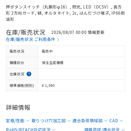
押ボタンスイッチ（丸胴形φ16）, 照光, LED（DC5V）, 長方
形 2方向ガード, 緑, オルタネイト, 2c, はんだづけ端子, IP66耐
油形
在庫/販売状況
2026/08/07 00:00 情報更新
在庫/販売状況 ご利用条件
販売状況
販売中
機種区分
受注生産機種
在庫状況
標準価格(税別)
¥ 1,980
詳細情報
定格/性能
取りつけ穴加工図
適合負荷領域図
CAD
RoHS/REACH対応状況
規格認証/適合状況