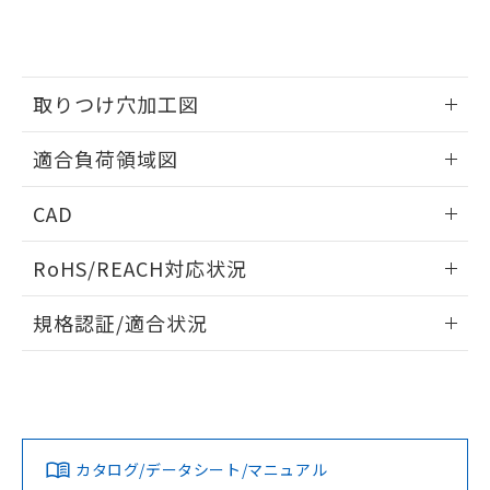
をご了承ください。
EU RoHS指令（10物質）の非含有証明書
※当社の共同利用者とは、
"個人情報
51物質の非含有証明書（当社基準）
の共同利用に関して"
の「1.共同利
※本証明書は発行日時点で非含有を証明す
用者の範囲」に記載されている法人を
るもので、過去に遡って非含有を証明する
指します。
取りつけ穴加工図
ものではありません。
また、RoHS指令のフタル酸エステル類４
情報更新：2026/05/21
物質の対応では、対応完了までの期間は出
適合負荷領域図
荷製品に未対応品が混在することから備考
欄に対応日を記載しておりました。
情報更新：2026/05/21
CAD
既に当社にて対応品への在庫切替を完了
していることから、特段のことがない限
ログイン/会員登録いただくと、CADデータをダウンロー
RoHS/REACH対応状況
り、2022年1月12日より割愛しておりま
ドすることができます。
す。
情報更新：2026/7/29
規格認証/適合状況
ログイン/会員登録
EU RoHS
注意事項・凡例
UL認証
CSA認証
CEマーキング
No
No
Yes
対応状況
対応予定月
※1
※2
ダウンロードデータをご利用いただく前に、以下を必ずお読
みください。
カタログ/データシート/マニュアル
対応済み
ソフトウェアの使用条件