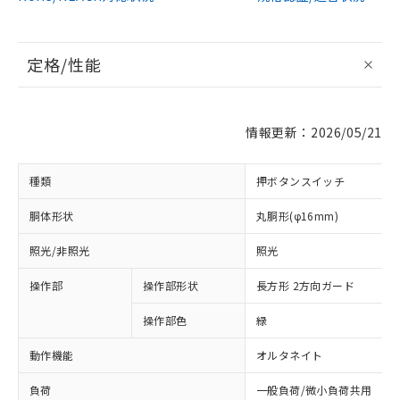
定格/性能
情報更新：2026/05/21
種類
押ボタンスイッチ
胴体形状
丸胴形(φ16mm)
照光/非照光
照光
操作部
操作部形状
長方形 2方向ガード
操作部色
緑
動作機能
オルタネイト
負荷
一般負荷/微小負荷共用