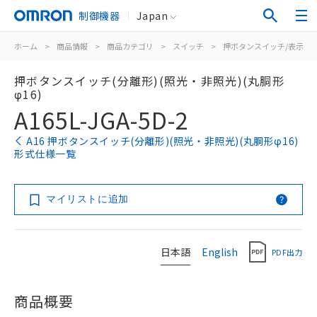
制御機器
Japan
ホーム
>
商品情報
>
商品カテゴリ
>
スイッチ
>
押ボタンスイッチ/表示灯
押ボタンスイッチ(分離形)(照光・非照光)(丸胴形
φ16)
A165L-JGA-5D-2
A16 押ボタンスイッチ(分離形)(照光・非照光)(丸胴形φ16)
形式仕様一覧
マイリストに追加
日本語
English
PDF出力
商品概要