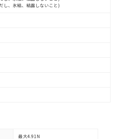
します。
10物質）の非含有証明書
 (ただし、氷結、結露しないこと)
明書（当社基準）
日時点で非含有を証明するもので、過去に遡って非含有を証明するも
令のフタル酸エステル類４物質の対応では、対応完了までの期間は出
備考欄に対応日を記載しておりました。
品への在庫切替を完了していることから、特段のことがない限り、20
す。
最大4.91N