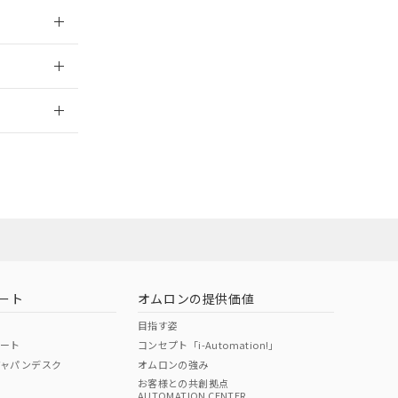
026/05/21
2026/7/29
ート
オムロンの提供価値
目指す姿
ポート
コンセプト「i-Automation!」
ジャパンデスク
オムロンの強み
お客様との共創拠点
AUTOMATION CENTER