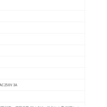
AC250V 3A
 RoHS指令（10物質）の非含有に対応した製品が提供可能な商品です
oHS指令（10物質）の非含有に対応した製品に切り替える予定のある
 RoHS指令（10物質）の非含有に非対応の商品で、対応品を出す予
 RoHS指令（10物質）の非含有の対応状況を調査中または確認中の