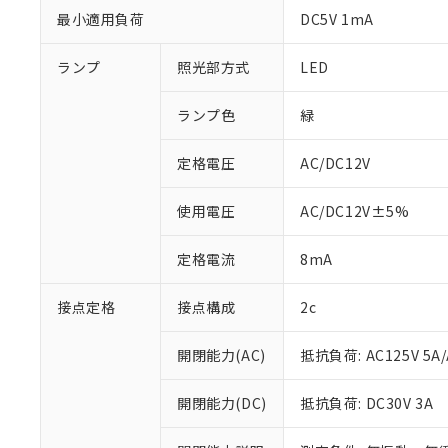
最小適用負荷
DC5V 1mA
ランプ
照光部方式
LED
ランプ色
緑
定格電圧
AC/DC12V
使用電圧
AC/DC12V±5%
定格電流
8mA
接点定格
接点構成
2c
※1 対応状況
開閉能力(AC)
抵抗負荷: AC125V 5A/
対応済み：EU
対応予定：EU R
開閉能力(DC)
抵抗負荷: DC30V 3A
対応予定なし：EU
調査・確認中：EU