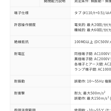
ご利用条件
開閉能力説明
測定条件: 無振動・無衝
非該当品：ライセ
※1 中国RoHS
仕入先様の事情に
端子仕様
タブ (#110/t=0.5
があります。
以下の条件をお読
「○」：最大均質
「×」：最大均質
本サービスは
当社は、これ
*EU RoHS指令（10物
許容操作頻度
電気的: 最大20回/分
「－」：未確認で
鉛(Pb) 1000ppm以下、
くものです。
う）を輸出ま
機械的: 最大60回/分
記
説明
六価クロム(Cr(Ⅵ)) 1
当社制御機器
などの必要な
フタル酸ビス(2-エチルヘ
号
*中国RoHS10物質の基準値 
ル（DBP） 1000ppm
在庫状況およ
当社は規制貨
絶縁抵抗
100MΩ以上 (DC500V
Pb(鉛) :1000ppm、 Hg
但し、RoHS指令で産
のであり、閲
ます。
Cr(Ⅵ)(六価クロム) : 
フタル酸エステル類の４
○
一定数以
DBP(フタル酸ジブチル) :
い。
当社は貴社製
DEHP(フタル酸ビス(2-エ
耐電圧
同極端子間: AC1000V 5
正式な納期状
置等に一切使
異極端子間: AC2000V 5
当社販売員に
※2 対応予定月
△
一定数に
当社は、貴社
各端子とアース間: AC200
オムロン制御
また当社は、
※2 環境保護使
ランプ端子間: AC1000
在庫状況およ
部品在庫の切り替
たしません。
－
在庫なし
す。
「ｅ」：有害物質
機器販売
耐振動
誤動作: 10～55Hz 複
マイパーツ機
「10」：通常の
ている必要が
味します。
空
受注生産
お客様が当ウ
※3 非含有証明
2
耐衝撃
耐久: 最大500m/s
「－」：未確認で
白
が、当社の製
2
誤動作: 最大150m/s
さい。
下記の非含有証明
※当社の共同
周囲温度範囲
使用時: -10～55℃