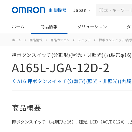
制御機器
Japan
ホーム
商品情報
ソリューション
ダ
ホーム
>
商品情報
>
商品カテゴリ
>
スイッチ
>
押ボタンスイッチ/表
押ボタンスイッチ(分離形)(照光・非照光)(丸胴形φ16
A165L-JGA-12D-2
A16 押ボタンスイッチ(分離形)(照光・非照光)(丸胴
商品概要
押ボタンスイッチ（丸胴形φ16）, 照光, LED（AC/DC12V）, 