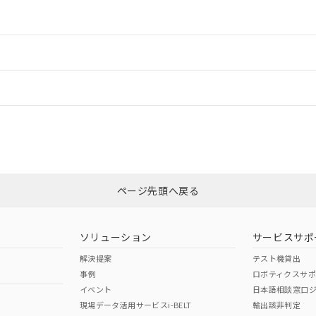
情報更新：2
ードすることができます。
情報更新：
ログイン/会員登録
CCC認証
電波法
みください。
Yes
N/A
非含有証明書
※3
ページ先頭へ戻る
ダウンロードはこちら
型式承認
NK型式承認
ABS型式承認
韓国
（日本
（アメリカ
ソリューション
サービスサポ
舶規格）
船舶規格）
船舶規格）
解決提案
テスト機貸出
事例
ロボティクスサ
No
No
イベント
日本語相談窓口
現場データ活用サービスi-BELT
輸出該非判定