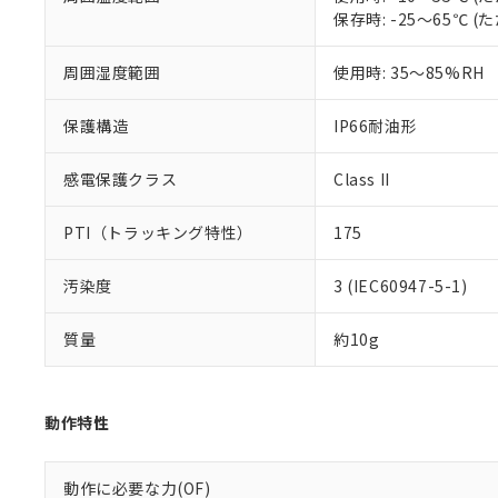
いる法人を指
EU RoHS指令（
保存時: -25～65℃
51物質の非含有証
※本証明書は発行
周囲湿度範囲
使用時: 35～85%RH
また、RoHS指
混在することから
既に当社にて対応
保護構造
IP66耐油形
り割愛しておりま
感電保護クラス
Class II
PTI（トラッキング特性）
175
汚染度
3 (IEC60947-5-1)
質量
約10g
動作特性
動作に必要な力(OF)