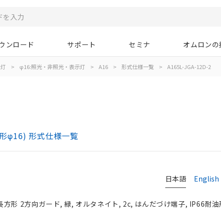
ウンロード
サポート
セミナ
オムロンの
示灯
>
φ16:照光・非照光・表示灯
>
A16
>
形式仕様一覧
>
A165L-JGA-12D-2
)
形φ16) 形式仕様一覧
日本語
English
長方形 2方向ガード, 緑, オルタネイト, 2c, はんだづけ端子, IP66耐