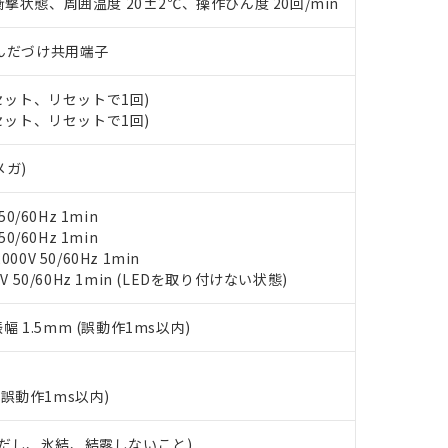
撃状態、周囲温度 20±2℃、操作ひん度 20回/min
ンス料など無形物で、有害物質有無と関係のない商品です。
○×表
より、非含有部品としていたものが、含有品と判明した場合などやむ
)/はんだづけ共用端子
みいただき、同意のうえご利用ください。
材料含有率が中国RoHSの基準値以下であることを示します。
材料含有率が中国RoHSの基準値を超えていることを示します。
、当社制御機器事業取扱商品の当社在庫状況および標準価格(税抜)
ら貴社製品のうち、外国為替および外国貿易法に定める商品（以下｢
質）：
(セット、リセットで1回)
す。当社販売部門へお問い合わせください。
 水銀(Hg) 1000ppm以下、 カドミウム(Cd) 100ppm以下、
たは国外への提供する場合は、日本国政府の輸出許可(または役務取
(セット、リセットで1回)
000ppm以下、ポリ臭化ビフェニル類(PBB) 1000ppm以下、ポリ臭化ジフェニルエーテル類(P
事業取扱商品の中には、本サービスの対象外となる商品もあること
手続きをとります。
キシル) (DEHP)(別名：DOP) 1000ppm以下、フタル酸ブチルベンジル（BBP） 100
(GB/T26572)：
以下、フタル酸ジイソブチル (DIBP) 1000ppm以下
び標準価格照会結果は、記載している更新日時点での社内データに
物を破棄する場合は、完全に破砕するなど、違法に輸出されないよ
メガ)
(水銀) : 1000ppm、 Cd(カドミウム) : 100ppm、
業用監視および制御機器に対する適用除外項目は除く。
覧された時点での実際の在庫および標準価格とは異なる場合がある
1000ppm、 PBBs(ポリ臭化ビフェニル類) : 1000ppm、 PBDEs(ポリ臭化ジフェニルエーテル類
物質については閾値を超える意図的な使用がないことを確認しています。
上の在庫あり
 1000ppm、 DIBP(フタル酸ジイソブチル) : 1000ppm、 BBP(フタル酸ブチルベンジル) :
品を、核兵器、ミサイル、化学兵器、生物兵器またはその他武器並
チルヘキシル)) : 1000ppm
0/60Hz 1min
況および標準価格はお客様のお取引先、またはお客様担当のオムロ
用いたしません。
0/60Hz 1min
ご相談ください。
は満たないが在庫あり
製品を第三者に販売する場合は、上記1、2および3の内容を当該第
0V 50/60Hz 1min
機器販売店や当社販売拠点は「
販売ネットワーク
」をご確認くだ
販売先および販売に係わる関係者が違法に輸出するおそれがある場
用期限
V 50/60Hz 1min (LEDを取り付けない状態)
び標準価格結果を当社の事前の承諾なく第三者に漏洩または開示し
え状況などにより、予定月が前後することがあります。
(最新の在庫状況については、お客様のお取引先、またはお客様担当
（10物質）のすべてが基準値以下であることを示します。
店・当社販売員にご確認ください)
振幅 1.5mm (誤動作1ms以内)
能（部品リスト作成サービス）をご利用いただくには、I-Webメン
使用状況下において有害物質が外部に漏えいし、環境に深刻な影響を
あります。
機種、また在庫状況の情報を公開していない機種
ェブサイト上で当社にご登録された部品リストについて、当社およ
書ダウンロード
す。当社販売部門へお問い合わせください。
品・サービスに関するお客様との取引・商談に必要な範囲で利用す
(誤動作1ms以内)
合意する
キャンセル
書をダウンロードすることができます。
利用者とは、
"個人情報の共同利用に関して"
の「1.共同利用者の
 (ただし、氷結、結露しないこと)