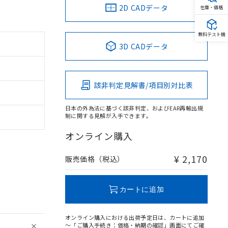
2D CADデータ
在庫・価格
無料テスト機
3D CADデータ
該非判定見解書/項目別対比表
日本の外為法に基づく該非判定、およびEAR再輸出規
制に関する見解が入手できます。
オンライン購入
¥ 2,170
販売価格（税込）
カートに追加
オンライン購入における出荷予定日は、カートに追加
～「ご購入手続き：価格・納期の確認」画面にてご確