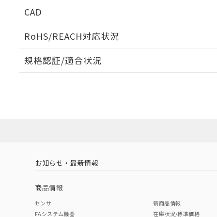
CAD
ログイン/会員登録いただくと、CADデータをダウンロ
RoHS/REACH対応状況
規格認証/適合状況
EU RoHS
注意事項・凡例
UL認証
CSA認証
CEマーキング
ダウンロードデータをご利用いただく前に、以下を必ずお読
No
No
Yes
対応状況
対応予定月
※1
※2
ソフトウェアの使用条件
対応済み
LR型式承認
DNV型式承認
BV型式承認
KR
（イギリス
（ノルウェー
（フランス
（
お知らせ・最新情報
中国 RoHS
注意事項・凡例
船舶規格）
船舶規格）
船舶規格）
船
商品情報
No
No
No
No
中国 RoHS表
※1 ※2
センサ
新商品情報
FAシステム機器
在庫状況/標準価格