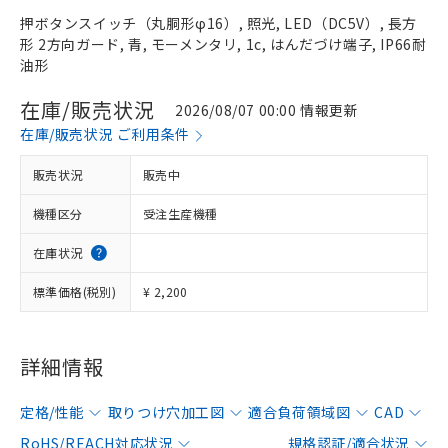
押ボタンスイッチ（丸胴形φ16）, 照光, LED（DC5V）, 長方
形 2方向ガード, 青, モーメンタリ, 1c, はんだづけ端子, IP66耐
油形
在庫/販売状況
2026/08/07 00:00 情報更新
在庫/販売状況 ご利用条件
販売状況
販売中
機種区分
受注生産機種
在庫状況
標準価格(税別)
¥ 2,200
詳細情報
定格/性能
取りつけ穴加工図
適合負荷領域図
CAD
RoHS/REACH対応状況
規格認証/適合状況