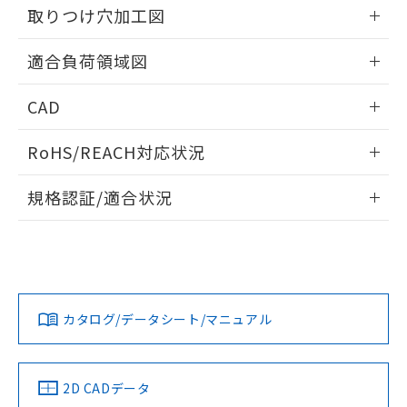
の共同利用に関して"
の「1.共同利
取りつけ穴加工図
※本証明書は発行日時点で非含有を証明す
用者の範囲」に記載されている法人を
るもので、過去に遡って非含有を証明する
指します。
情報更新：2026/05/21
ものではありません。
適合負荷領域図
また、RoHS指令のフタル酸エステル類４
物質の対応では、対応完了までの期間は出
情報更新：2026/05/21
CAD
荷製品に未対応品が混在することから備考
欄に対応日を記載しておりました。
ログイン/会員登録いただくと、CADデータをダウンロー
既に当社にて対応品への在庫切替を完了
RoHS/REACH対応状況
ドすることができます。
していることから、特段のことがない限
情報更新：2026/7/29
り、2022年1月12日より割愛しておりま
規格認証/適合状況
す。
ログイン/会員登録
EU RoHS
注意事項・凡例
UL認証
CSA認証
CEマーキング
No
No
Yes
対応状況
対応予定月
※1
※2
ダウンロードデータをご利用いただく前に、以下を必ずお読
みください。
カタログ/データシート/マニュアル
対応済み
ソフトウェアの使用条件
LR型式承認
DNV型式承認
BV型式承認
KR型式承
（イギリス
（ノルウェー
（フランス
（韓国
船舶規格）
船舶規格）
船舶規格）
船舶規格
中国 RoHS
注意事項・凡例
2D CADデータ