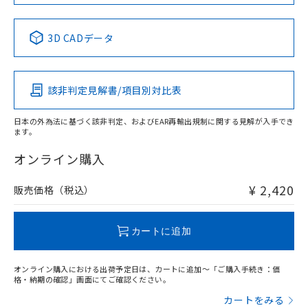
No
No
No
No
中国 RoHS表
※1 ※2
3D CADデータ
この製品の規格認証/適合状況ページへ
Pb
Hg
Cd
Cr(VI)
その他の認証はこちらのページからご検索ください
該非判定見解書/項目別対比表
O
O
O
O
日本の外為法に基づく該非判定、およびEAR再輸出規制に関する見解が入手でき
ます。
"対応済み"や非含有の記載がされた商品であっても、流通
在庫等で未対応品が混在する可能性があります。
オンライン購入
非含有品が必要な際は、弊社営業部門もしくは販売店へお
問い合わせください。
¥ 2,420
販売価格（税込）
この製品のRoHS/REACH対応状況ページへ
カートに追加
オンライン購入における出荷予定日は、カートに追加～「ご購入手続き：価
格・納期の確認」画面にてご確認ください。
カートをみる