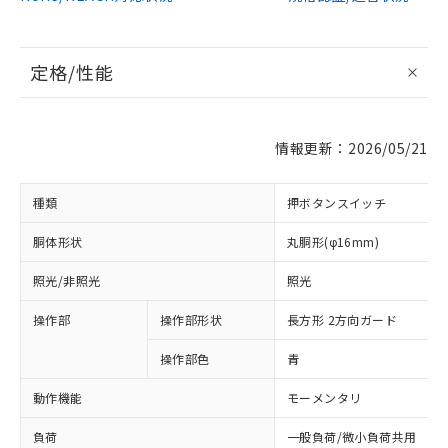
定格/性能
情報更新：2026/05/21
種類
押ボタンスイッチ
胴体形状
丸胴形(φ16mm)
照光/非照光
照光
操作部
操作部形状
長方形 2方向ガード
操作部色
青
動作機能
モーメンタリ
負荷
一般負荷/微小負荷共用