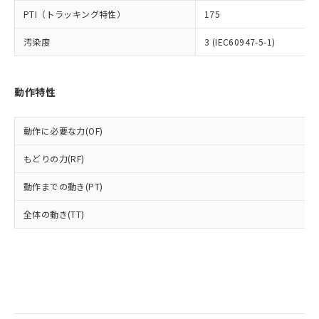
当社は規制貨物を破棄する場合は、完
ル) (DEHP)(別名：DOP) 1000ppm以下、フタル酸ブチ
正式な納期状況および標準価格はお客
ル類) : 1000ppm、
PTI（トラッキング特性）
175
ルベンジル（BBP） 1000ppm以下、フタル酸ジブチル
全に破砕するなど、違法に輸出されな
DBP(フタル酸ジブチル) : 1000ppm、 DIBP(フタル酸ジ
様のお取引先、またはお客様担当のオ
（DBP） 1000ppm以下、フタル酸ジイソブチル
イソブチル) : 1000ppm、 BBP(フタル酸ブチルベンジ
△
一定数には満たないが在庫あり
いよう必要な手段を講じます。
ムロン制御機器販売店・当社販売員に
(DIBP) 1000ppm以下
ル) : 1000ppm、
汚染度
3 (IEC60947-5-1)
当社は貴社製品を、核兵器、ミサイ
但し、RoHS指令で産業用監視および制御機器に対する
DEHP(フタル酸ビス(2-エチルヘキシル)) : 1000ppm
ご相談ください。
適用除外項目は除く。
ル、化学兵器、生物兵器またはその他
－
在庫なし(最新の在庫状況につ
オムロン制御機器販売店や当社販売拠
フタル酸エステル類の４物質については閾値を超える意
武器並びにこれらの製造装置等に一切
いては、お客様のお取引先、ま
図的な使用がないことを確認しています。
点は「
販売ネットワーク
」をご確認
※2 環境保護使用期限
動作特性
使用いたしません。
たはお客様担当のオムロン制御
ください。
当社は、貴社製品を第三者に販売する
機器販売店・当社販売員にご確
在庫状況および標準価格結果を当社の
※2 対応予定月
「ｅ」：有害物質（10物質）のすべてが基
場合は、上記1、2および3の内容を当
認ください)
事前の承諾なく第三者に漏洩または開
動作に必要な力(OF)
準値以下であることを示します。
該第三者に通知します。また当社は、
示しないようお願いします。
部品在庫の切り替え状況などにより、予定
「10」：通常の使用状況下において有害物
販売先および販売に係わる関係者が違
マイパーツ機能（部品リスト作成サー
空
受注生産機種、また在庫状況の
もどりの力(RF)
月が前後することがあります。
質が外部に漏えいし、環境に深刻な影響を
法に輸出するおそれがある場合は、取
ビス）をご利用いただくには、I-Web
白
情報を公開していない機種
及ぼさない年数を意味します。
り引きをいたしません。
メンバーズにご登録されている必要が
動作までの動き(PT)
「－」：未確認です。当社販売部門へお問
あります。
い合わせください。
全体の動き(TT)
お客様が当ウェブサイト上で当社にご
※3 非含有証明書ダウンロード
登録された部品リストについて、当社
および当社の共同利用者が、当社の製
下記の非含有証明書をダウンロードするこ
品・サービスに関するお客様との取
とができます。
合意する
キャンセル
引・商談に必要な範囲で利用すること
をご了承ください。
EU RoHS指令（10物質）の非含有証明書
※当社の共同利用者とは、
"個人情報
51物質の非含有証明書（当社基準）