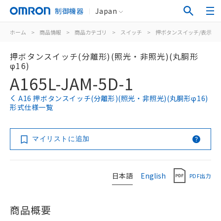
制御機器
Japan
ホーム
>
商品情報
>
商品カテゴリ
>
スイッチ
>
押ボタンスイッチ/表示灯
押ボタンスイッチ(分離形)(照光・非照光)(丸胴形
φ16)
A165L-JAM-5D-1
A16 押ボタンスイッチ(分離形)(照光・非照光)(丸胴形φ16)
形式仕様一覧
マイリストに追加
日本語
English
PDF出力
商品概要