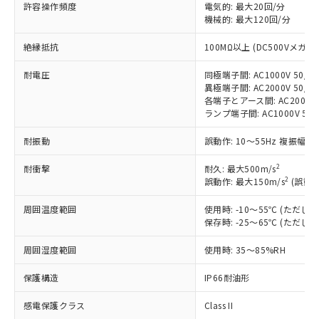
非含有に対応した製品が提供可能な商品で
許容操作頻度
電気的: 最大20回/分
す。
機械的: 最大120回/分
対応予定：EU RoHS指令（10物質）の非含
ご利用条件
絶縁抵抗
100MΩ以上 (DC500Vメガ)
有に対応した製品に切り替える予定のある
商品です。
耐電圧
同極端子間: AC1000V 50/60
対応予定なし：EU RoHS指令（10物質）の
異極端子間: AC2000V 50/60
以下の条件をお読みいただき、同意のうえ
非含有に非対応の商品で、対応品を出す予
各端子とアース間: AC2000V 5
ご利用ください。
定はありません。
ランプ端子間: AC1000V 50
調査・確認中：EU RoHS指令（10物質）の
本サービスは、当社制御機器事業取扱
※1 中国RoHS○×表
非含有の対応状況を調査中または確認中の
耐振動
誤動作: 10～55Hz 複振幅 1
商品の当社在庫状況および標準価格
商品です。
(税抜)を提供させていただくもので
「○」：最大均質材料含有率が中国RoHSの
2
耐衝撃
非該当品：ライセンス料など無形物で、有
耐久: 最大500m/s
す。
2
基準値以下であることを示します。
誤動作: 最大150m/s
(誤動作
害物質有無と関係のない商品です。
当社制御機器事業取扱商品の中には、
「×」：最大均質材料含有率が中国RoHSの
仕入先様の事情により、非含有部品として
本サービスの対象外となる商品もある
周囲温度範囲
使用時: -10～55℃ (ただ
基準値を超えていることを示します。
いたものが、含有品と判明した場合などや
当社は、これら貴社製品のうち、外国
ことをご了承ください。
保存時: -25～65℃ (ただ
「－」：未確認です。当社販売部門へお問
むを得ず変更することがあります。
為替および外国貿易法に定める商品
在庫状況および標準価格照会結果は、
い合わせください。
（以下｢規制貨物等」という）を輸出
周囲湿度範囲
使用時: 35～85%RH
記載している更新日時点での社内デー
*EU RoHS指令（10物質）：
または国外への提供する場合は、日本
記
タに基づき作成されるものであり、閲
説明
鉛(Pb) 1000ppm以下、 水銀(Hg) 1000ppm以下、 カド
*中国RoHS10物質の基準値 (GB/T26572)：
国政府の輸出許可(または役務取引許
保護構造
IP66耐油形
号
覧された時点での実際の在庫および標
ミウム(Cd) 100ppm以下、
Pb(鉛) :1000ppm、 Hg(水銀) : 1000ppm、 Cd(カドミウ
可)を取得するなどの必要な手続きを
六価クロム(Cr(Ⅵ)) 1000ppm以下、ポリ臭化ビフェニル
ム) : 100ppm、
準価格とは異なる場合があることをご
類(PBB) 1000ppm以下、ポリ臭化ジフェニルエーテル類
Cr(Ⅵ)(六価クロム) : 1000ppm、 PBBs(ポリ臭化ビフェ
感電保護クラス
Class II
とります。
了承ください。
(PBDE) 1000ppm以下、フタル酸ビス(2-エチルヘキシ
○
一定数以上の在庫あり
ニル類) : 1000ppm、 PBDEs(ポリ臭化ジフェニルエーテ