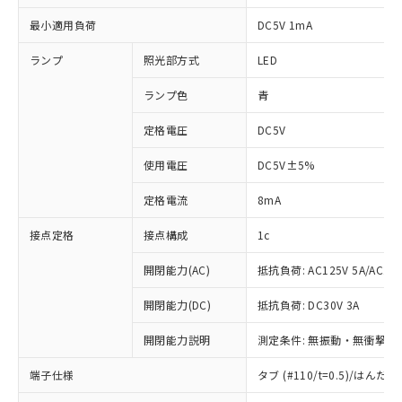
最小適用負荷
DC5V 1mA
ランプ
照光部方式
LED
ランプ色
青
定格電圧
DC5V
使用電圧
DC5V±5%
定格電流
8mA
接点定格
接点構成
1c
開閉能力(AC)
抵抗負荷: AC125V 5A/AC250
開閉能力(DC)
抵抗負荷: DC30V 3A
開閉能力説明
測定条件: 無振動・無衝撃状態
※1 対応状況
端子仕様
タブ (#110/t=0.5)/はん
対応済み：EU RoHS指令（10物質）の