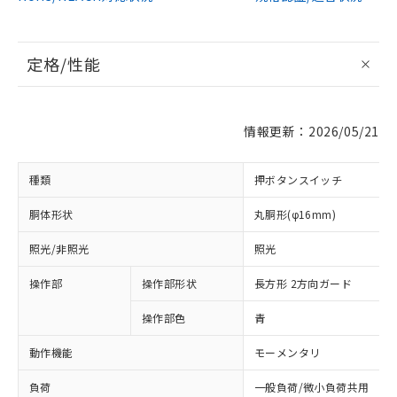
定格/性能
情報更新：2026/05/21
種類
押ボタンスイッチ
胴体形状
丸胴形(φ16mm)
照光/非照光
照光
操作部
操作部形状
長方形 2方向ガード
操作部色
青
動作機能
モーメンタリ
負荷
一般負荷/微小負荷共用