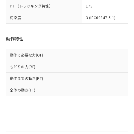
当社は規制貨物を破棄する場合は、完
ル) (DEHP)(別名：DOP) 1000ppm以下、フタル酸ブチ
正式な納期状況および標準価格はお客
ル類) : 1000ppm、
PTI（トラッキング特性）
175
ルベンジル（BBP） 1000ppm以下、フタル酸ジブチル
全に破砕するなど、違法に輸出されな
DBP(フタル酸ジブチル) : 1000ppm、 DIBP(フタル酸ジ
様のお取引先、またはお客様担当のオ
（DBP） 1000ppm以下、フタル酸ジイソブチル
イソブチル) : 1000ppm、 BBP(フタル酸ブチルベンジ
△
一定数には満たないが在庫あり
いよう必要な手段を講じます。
ムロン制御機器販売店・当社販売員に
(DIBP) 1000ppm以下
ル) : 1000ppm、
汚染度
3 (IEC60947-5-1)
当社は貴社製品を、核兵器、ミサイ
但し、RoHS指令で産業用監視および制御機器に対する
DEHP(フタル酸ビス(2-エチルヘキシル)) : 1000ppm
ご相談ください。
適用除外項目は除く。
ル、化学兵器、生物兵器またはその他
－
在庫なし(最新の在庫状況につ
オムロン制御機器販売店や当社販売拠
フタル酸エステル類の４物質については閾値を超える意
武器並びにこれらの製造装置等に一切
いては、お客様のお取引先、ま
図的な使用がないことを確認しています。
点は「
販売ネットワーク
」をご確認
※2 環境保護使用期限
動作特性
使用いたしません。
たはお客様担当のオムロン制御
ください。
当社は、貴社製品を第三者に販売する
機器販売店・当社販売員にご確
在庫状況および標準価格結果を当社の
※2 対応予定月
「ｅ」：有害物質（10物質）のすべてが基
場合は、上記1、2および3の内容を当
認ください)
事前の承諾なく第三者に漏洩または開
動作に必要な力(OF)
準値以下であることを示します。
該第三者に通知します。また当社は、
示しないようお願いします。
部品在庫の切り替え状況などにより、予定
「10」：通常の使用状況下において有害物
販売先および販売に係わる関係者が違
マイパーツ機能（部品リスト作成サー
空
受注生産機種、また在庫状況の
もどりの力(RF)
月が前後することがあります。
質が外部に漏えいし、環境に深刻な影響を
法に輸出するおそれがある場合は、取
ビス）をご利用いただくには、I-Web
白
情報を公開していない機種
及ぼさない年数を意味します。
り引きをいたしません。
メンバーズにご登録されている必要が
動作までの動き(PT)
「－」：未確認です。当社販売部門へお問
あります。
い合わせください。
全体の動き(TT)
お客様が当ウェブサイト上で当社にご
※3 非含有証明書ダウンロード
登録された部品リストについて、当社
および当社の共同利用者が、当社の製
下記の非含有証明書をダウンロードするこ
品・サービスに関するお客様との取
とができます。
合意する
キャンセル
引・商談に必要な範囲で利用すること
をご了承ください。
EU RoHS指令（10物質）の非含有証明書
※当社の共同利用者とは、
"個人情報
51物質の非含有証明書（当社基準）