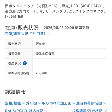
押ボタンスイッチ（丸胴形φ16）, 照光, LED（AC/DC24V）,
長方形 2方向ガード, 青, モーメンタリ, 2c, クイックコネクタ,
IP66耐油形
在庫/販売状況
2026/08/06 00:00 情報更新
在庫/販売状況 ご利用条件
販売状況
販売中
機種区分
受注生産機種
在庫状況
標準価格(税別)
¥ 3,700
詳細情報
定格/性能
外形図
取りつけ穴加工図
適合負荷領域図
RoHS/REACH対応状況
規格認証/適合状況