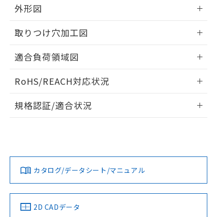
の共同利用に関して"
の「1.共同利
外形図
※本証明書は発行日時点で非含有を証明す
用者の範囲」に記載されている法人を
るもので、過去に遡って非含有を証明する
指します。
情報更新：2026/05/21
ものではありません。
取りつけ穴加工図
また、RoHS指令のフタル酸エステル類４
物質の対応では、対応完了までの期間は出
情報更新：2026/05/21
適合負荷領域図
荷製品に未対応品が混在することから備考
欄に対応日を記載しておりました。
情報更新：2026/05/21
既に当社にて対応品への在庫切替を完了
RoHS/REACH対応状況
していることから、特段のことがない限
情報更新：2026/7/29
り、2022年1月12日より割愛しておりま
規格認証/適合状況
す。
EU RoHS
注意事項・凡例
UL認証
CSA認証
CEマーキング
No
No
Yes
対応状況
対応予定月
※1
※2
カタログ/データシート/マニュアル
対応済み
LR型式承認
DNV型式承認
BV型式承認
KR型式承
（イギリス
（ノルウェー
（フランス
（韓国
船舶規格）
船舶規格）
船舶規格）
船舶規格
中国 RoHS
注意事項・凡例
2D CADデータ