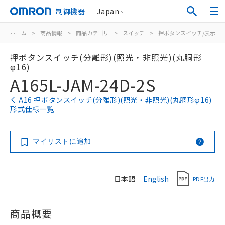
制御機器
Japan
ホーム
>
商品情報
>
商品カテゴリ
>
スイッチ
>
押ボタンスイッチ/表示灯
押ボタンスイッチ(分離形)(照光・非照光)(丸胴形
φ16)
A165L-JAM-24D-2S
A16 押ボタンスイッチ(分離形)(照光・非照光)(丸胴形φ16)
形式仕様一覧
マイリストに追加
日本語
English
PDF出力
商品概要