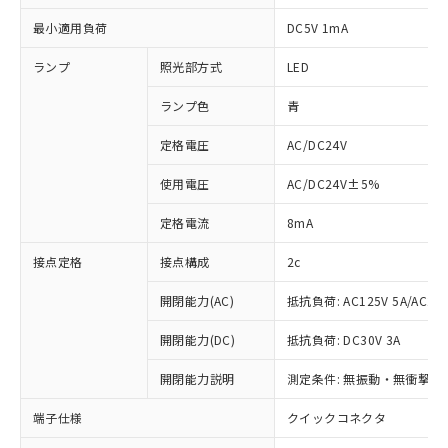
最小適用負荷
DC5V 1mA
ランプ
照光部方式
LED
ランプ色
青
定格電圧
AC/DC24V
使用電圧
AC/DC24V±5%
定格電流
8mA
接点定格
接点構成
2c
開閉能力(AC)
抵抗負荷: AC125V 5A/AC250
開閉能力(DC)
抵抗負荷: DC30V 3A
開閉能力説明
測定条件: 無振動・無衝撃状態
※1 対応状況
端子仕様
クイックコネクタ
対応済み：EU RoHS指令（10物質）の