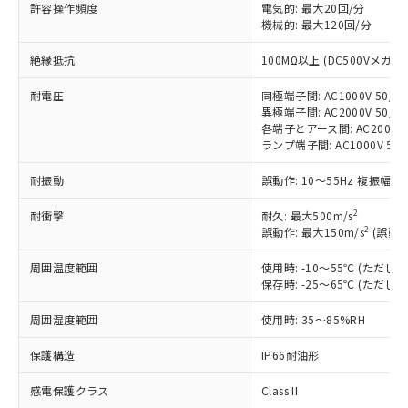
非含有に対応した製品が提供可能な商品で
許容操作頻度
電気的: 最大20回/分
す。
機械的: 最大120回/分
対応予定：EU RoHS指令（10物質）の非含
ご利用条件
絶縁抵抗
100MΩ以上 (DC500Vメガ)
有に対応した製品に切り替える予定のある
商品です。
耐電圧
同極端子間: AC1000V 50/60
対応予定なし：EU RoHS指令（10物質）の
異極端子間: AC2000V 50/60
以下の条件をお読みいただき、同意のうえ
非含有に非対応の商品で、対応品を出す予
各端子とアース間: AC2000V 5
ご利用ください。
定はありません。
ランプ端子間: AC1000V 50
調査・確認中：EU RoHS指令（10物質）の
本サービスは、当社制御機器事業取扱
※1 中国RoHS○×表
非含有の対応状況を調査中または確認中の
耐振動
誤動作: 10～55Hz 複振幅 1
商品の当社在庫状況および標準価格
商品です。
(税抜)を提供させていただくもので
「○」：最大均質材料含有率が中国RoHSの
2
耐衝撃
非該当品：ライセンス料など無形物で、有
耐久: 最大500m/s
す。
2
基準値以下であることを示します。
誤動作: 最大150m/s
(誤動作
害物質有無と関係のない商品です。
当社制御機器事業取扱商品の中には、
「×」：最大均質材料含有率が中国RoHSの
仕入先様の事情により、非含有部品として
本サービスの対象外となる商品もある
周囲温度範囲
使用時: -10～55℃ (ただ
基準値を超えていることを示します。
いたものが、含有品と判明した場合などや
当社は、これら貴社製品のうち、外国
ことをご了承ください。
保存時: -25～65℃ (ただ
「－」：未確認です。当社販売部門へお問
むを得ず変更することがあります。
為替および外国貿易法に定める商品
在庫状況および標準価格照会結果は、
い合わせください。
（以下｢規制貨物等」という）を輸出
周囲湿度範囲
使用時: 35～85%RH
記載している更新日時点での社内デー
*EU RoHS指令（10物質）：
または国外への提供する場合は、日本
記
タに基づき作成されるものであり、閲
説明
鉛(Pb) 1000ppm以下、 水銀(Hg) 1000ppm以下、 カド
*中国RoHS10物質の基準値 (GB/T26572)：
国政府の輸出許可(または役務取引許
保護構造
IP66耐油形
号
覧された時点での実際の在庫および標
ミウム(Cd) 100ppm以下、
Pb(鉛) :1000ppm、 Hg(水銀) : 1000ppm、 Cd(カドミウ
可)を取得するなどの必要な手続きを
六価クロム(Cr(Ⅵ)) 1000ppm以下、ポリ臭化ビフェニル
ム) : 100ppm、
準価格とは異なる場合があることをご
類(PBB) 1000ppm以下、ポリ臭化ジフェニルエーテル類
Cr(Ⅵ)(六価クロム) : 1000ppm、 PBBs(ポリ臭化ビフェ
感電保護クラス
Class II
とります。
了承ください。
(PBDE) 1000ppm以下、フタル酸ビス(2-エチルヘキシ
○
一定数以上の在庫あり
ニル類) : 1000ppm、 PBDEs(ポリ臭化ジフェニルエーテ