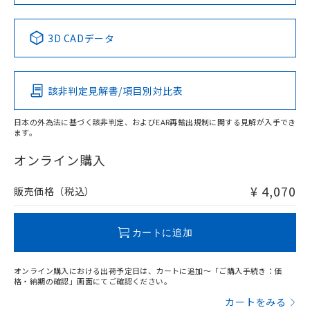
No
No
No
No
中国 RoHS表
※1 ※2
3D CADデータ
この製品の規格認証/適合状況ページへ
Pb
Hg
Cd
Cr(VI)
その他の認証はこちらのページからご検索ください
該非判定見解書/項目別対比表
O
O
O
O
日本の外為法に基づく該非判定、およびEAR再輸出規制に関する見解が入手でき
ます。
"対応済み"や非含有の記載がされた商品であっても、流通
在庫等で未対応品が混在する可能性があります。
オンライン購入
非含有品が必要な際は、弊社営業部門もしくは販売店へお
問い合わせください。
¥ 4,070
販売価格（税込）
この製品のRoHS/REACH対応状況ページへ
カートに追加
オンライン購入における出荷予定日は、カートに追加～「ご購入手続き：価
格・納期の確認」画面にてご確認ください。
カートをみる