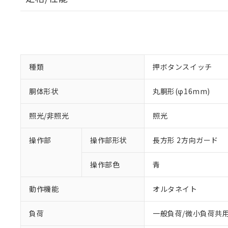
種類
押ボタンスイッチ
胴体形状
丸胴形(φ16mm)
照光/非照光
照光
操作部
操作部形状
長方形 2方向ガード
操作部色
青
動作機能
オルタネイト
負荷
一般負荷/微小負荷共