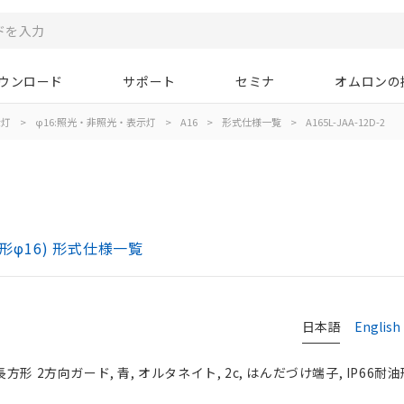
ウンロード
サポート
セミナ
オムロンの
示灯
>
φ16:照光・非照光・表示灯
>
A16
>
形式仕様一覧
>
A165L-JAA-12D-2
)
形φ16) 形式仕様一覧
日本語
English
長方形 2方向ガード, 青, オルタネイト, 2c, はんだづけ端子, IP66耐