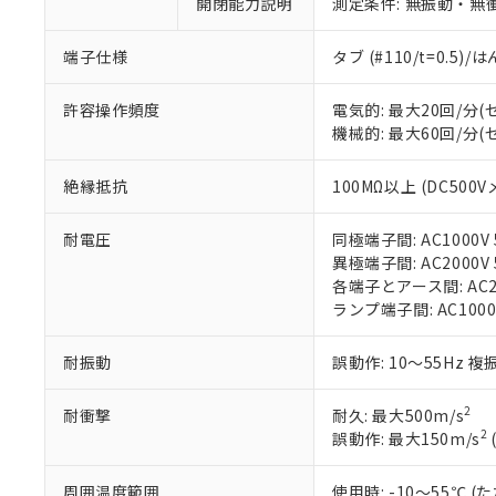
ご利用条件
開閉能力説明
測定条件: 無振動・無衝
非該当品：ライセ
※1 中国RoHS
仕入先様の事情に
端子仕様
タブ (#110/t=0.5
があります。
以下の条件をお読
「○」：最大均質
「×」：最大均質
本サービスは
当社は、これ
*EU RoHS指令（10物
許容操作頻度
電気的: 最大20回/分
「－」：未確認で
鉛(Pb) 1000ppm以下、
くものです。
う）を輸出ま
機械的: 最大60回/分
記
説明
六価クロム(Cr(Ⅵ)) 1
当社制御機器
などの必要な
フタル酸ビス(2-エチルヘ
号
*中国RoHS10物質の基準値 
ル（DBP） 1000ppm
在庫状況およ
当社は規制貨
絶縁抵抗
100MΩ以上 (DC500V
Pb(鉛) :1000ppm、 Hg
但し、RoHS指令で産
のであり、閲
ます。
Cr(Ⅵ)(六価クロム) : 
フタル酸エステル類の４
○
一定数以
DBP(フタル酸ジブチル) :
い。
当社は貴社製
DEHP(フタル酸ビス(2-エ
耐電圧
同極端子間: AC1000V 5
正式な納期状
置等に一切使
異極端子間: AC2000V 5
当社販売員に
※2 対応予定月
△
一定数に
当社は、貴社
各端子とアース間: AC200
オムロン制御
また当社は、
※2 環境保護使
ランプ端子間: AC1000
在庫状況およ
部品在庫の切り替
たしません。
－
在庫なし
す。
「ｅ」：有害物質
機器販売
耐振動
誤動作: 10～55Hz 複
マイパーツ機
「10」：通常の
ている必要が
味します。
空
受注生産
お客様が当ウ
※3 非含有証明
2
耐衝撃
耐久: 最大500m/s
「－」：未確認で
白
が、当社の製
2
誤動作: 最大150m/s
さい。
下記の非含有証明
※当社の共同
周囲温度範囲
使用時: -10～55℃