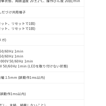
撃状態、周囲温度 20±2℃、操作ひん度 20回/min
ンス料など無形物で、有害物質有無と関係のない商品です。
○×表
より、非含有部品としていたものが、含有品と判明した場合などやむ
)/はんだづけ共用端子
みいただき、同意のうえご利用ください。
材料含有率が中国RoHSの基準値以下であることを示します。
材料含有率が中国RoHSの基準値を超えていることを示します。
、当社制御機器事業取扱商品の当社在庫状況および標準価格(税抜)
ら貴社製品のうち、外国為替および外国貿易法に定める商品（以下｢
質）：
(セット、リセットで1回)
す。当社販売部門へお問い合わせください。
 水銀(Hg) 1000ppm以下、 カドミウム(Cd) 100ppm以下、
たは国外への提供する場合は、日本国政府の輸出許可(または役務取
(セット、リセットで1回)
000ppm以下、ポリ臭化ビフェニル類(PBB) 1000ppm以下、ポリ臭化ジフェニルエーテル類(P
事業取扱商品の中には、本サービスの対象外となる商品もあること
手続きをとります。
キシル) (DEHP)(別名：DOP) 1000ppm以下、フタル酸ブチルベンジル（BBP） 100
(GB/T26572)：
以下、フタル酸ジイソブチル (DIBP) 1000ppm以下
び標準価格照会結果は、記載している更新日時点での社内データに
物を破棄する場合は、完全に破砕するなど、違法に輸出されないよ
メガ)
(水銀) : 1000ppm、 Cd(カドミウム) : 100ppm、
業用監視および制御機器に対する適用除外項目は除く。
覧された時点での実際の在庫および標準価格とは異なる場合がある
1000ppm、 PBBs(ポリ臭化ビフェニル類) : 1000ppm、 PBDEs(ポリ臭化ジフェニルエーテル類
物質については閾値を超える意図的な使用がないことを確認しています。
上の在庫あり
 1000ppm、 DIBP(フタル酸ジイソブチル) : 1000ppm、 BBP(フタル酸ブチルベンジル) :
品を、核兵器、ミサイル、化学兵器、生物兵器またはその他武器並
チルヘキシル)) : 1000ppm
0/60Hz 1min
況および標準価格はお客様のお取引先、またはお客様担当のオムロ
用いたしません。
0/60Hz 1min
ご相談ください。
は満たないが在庫あり
製品を第三者に販売する場合は、上記1、2および3の内容を当該第
0V 50/60Hz 1min
機器販売店や当社販売拠点は「
販売ネットワーク
」をご確認くだ
販売先および販売に係わる関係者が違法に輸出するおそれがある場
用期限
V 50/60Hz 1min (LEDを取り付けない状態)
び標準価格結果を当社の事前の承諾なく第三者に漏洩または開示し
え状況などにより、予定月が前後することがあります。
(最新の在庫状況については、お客様のお取引先、またはお客様担当
（10物質）のすべてが基準値以下であることを示します。
店・当社販売員にご確認ください)
振幅 1.5mm (誤動作1ms以内)
能（部品リスト作成サービス）をご利用いただくには、I-Webメン
使用状況下において有害物質が外部に漏えいし、環境に深刻な影響を
あります。
機種、また在庫状況の情報を公開していない機種
ェブサイト上で当社にご登録された部品リストについて、当社およ
書ダウンロード
す。当社販売部門へお問い合わせください。
品・サービスに関するお客様との取引・商談に必要な範囲で利用す
(誤動作1ms以内)
合意する
キャンセル
書をダウンロードすることができます。
利用者とは、
"個人情報の共同利用に関して"
の「1.共同利用者の
 (ただし、氷結、結露しないこと)