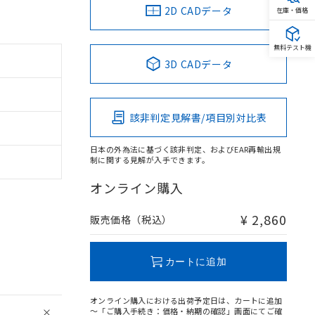
2D CADデータ
在庫・価格
無料テスト機
3D CADデータ
該非判定見解書/項目別対比表
日本の外為法に基づく該非判定、およびEAR再輸出規
制に関する見解が入手できます。
オンライン購入
¥ 2,860
販売価格（税込）
カートに追加
オンライン購入における出荷予定日は、カートに追加
～「ご購入手続き：価格・納期の確認」画面にてご確