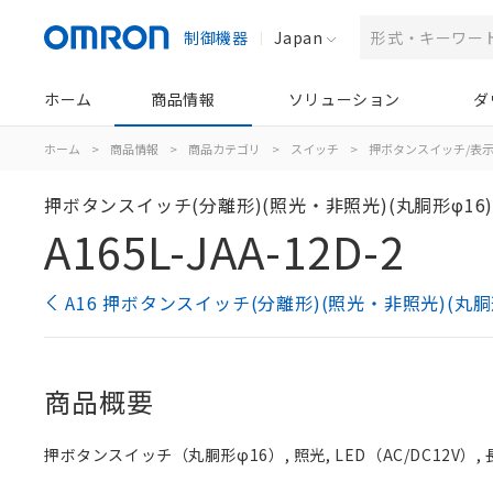
制御機器
Japan
ホーム
商品情報
ソリューション
ダ
ホーム
>
商品情報
>
商品カテゴリ
>
スイッチ
>
押ボタンスイッチ/表
押ボタンスイッチ(分離形)(照光・非照光)(丸胴形φ16
A165L-JAA-12D-2
A16 押ボタンスイッチ(分離形)(照光・非照光)(丸胴
商品概要
押ボタンスイッチ（丸胴形φ16）, 照光, LED（AC/DC12V）, 