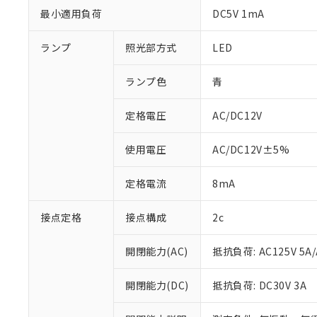
最小適用負荷
DC5V 1mA
ランプ
照光部方式
LED
ランプ色
青
定格電圧
AC/DC12V
使用電圧
AC/DC12V±5%
定格電流
8mA
接点定格
接点構成
2c
※1 対応状況
開閉能力(AC)
抵抗負荷: AC125V 5A/
対応済み：EU
対応予定：EU R
開閉能力(DC)
抵抗負荷: DC30V 3A
対応予定なし：EU
調査・確認中：EU