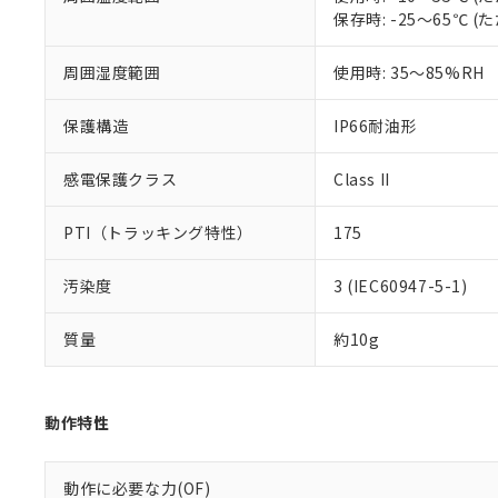
いる法人を指
EU RoHS指令（
保存時: -25～65℃
51物質の非含有証
※本証明書は発行
周囲湿度範囲
使用時: 35～85%RH
また、RoHS指
混在することから
既に当社にて対応
保護構造
IP66耐油形
り割愛しておりま
感電保護クラス
Class II
PTI（トラッキング特性）
175
汚染度
3 (IEC60947-5-1)
質量
約10g
動作特性
動作に必要な力(OF)