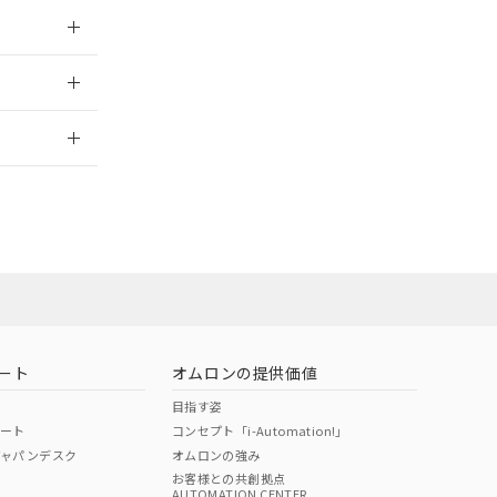
026/05/21
2026/7/29
ート
オムロンの提供価値
目指す姿
ポート
コンセプト「i-Automation!」
ジャパンデスク
オムロンの強み
お客様との共創拠点
AUTOMATION CENTER