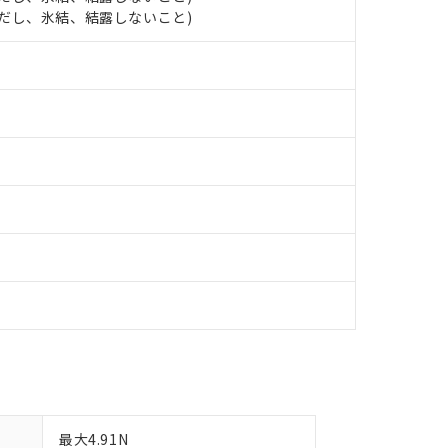
します。
10物質）の非含有証明書
 (ただし、氷結、結露しないこと)
明書（当社基準）
日時点で非含有を証明するもので、過去に遡って非含有を証明するも
令のフタル酸エステル類４物質の対応では、対応完了までの期間は出
備考欄に対応日を記載しておりました。
品への在庫切替を完了していることから、特段のことがない限り、20
す。
最大4.91N