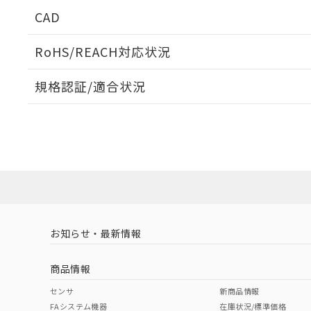
CAD
ログイン/会員登録いただくと、CADデータをダウンロ
RoHS/REACH対応状況
規格認証/適合状況
EU RoHS
注意事項・凡例
UL認証
CSA認証
CEマーキング
ダウンロードデータをご利用いただく前に、以下を必ずお読
No
No
Yes
対応状況
対応予定月
※1
※2
ソフトウェアの使用条件
対応済み
LR型式承認
DNV型式承認
BV型式承認
KR
（イギリス
（ノルウェー
（フランス
（
お知らせ・最新情報
中国 RoHS
注意事項・凡例
船舶規格）
船舶規格）
船舶規格）
船
商品情報
No
No
No
No
中国 RoHS表
※1 ※2
センサ
新商品情報
FAシステム機器
在庫状況/標準価格