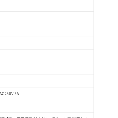
AC250V 3A
 RoHS指令（10物質）の非含有に対応した製品が提供可能な商品です
oHS指令（10物質）の非含有に対応した製品に切り替える予定のある
 RoHS指令（10物質）の非含有に非対応の商品で、対応品を出す予
 RoHS指令（10物質）の非含有の対応状況を調査中または確認中の