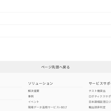
情報更新：2
ードすることができます。
情報更新：
ログイン/会員登録
CCC認証
電波法
みください。
Yes
N/A
非含有証明書
※3
ページ先頭へ戻る
ダウンロードはこちら
型式承認
NK型式承認
ABS型式承認
韓国
（日本
（アメリカ
ソリューション
サービスサポ
舶規格）
船舶規格）
船舶規格）
解決提案
テスト機貸出
事例
ロボティクスサ
No
No
イベント
日本語相談窓口
現場データ活用サービスi-BELT
輸出該非判定