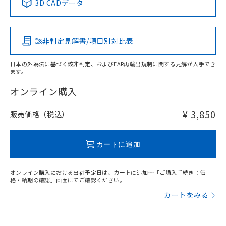
3D CADデータ
この製品の規格認証/適合状況ページへ
Pb
Hg
Cd
Cr(VI)
その他の認証はこちらのページからご検索ください
該非判定見解書/項目別対比表
X
O
O
O
日本の外為法に基づく該非判定、およびEAR再輸出規制に関する見解が入手でき
ます。
"対応済み"や非含有の記載がされた商品であっても、流通
在庫等で未対応品が混在する可能性があります。
オンライン購入
非含有品が必要な際は、弊社営業部門もしくは販売店へお
問い合わせください。
¥ 3,850
販売価格（税込）
この製品のRoHS/REACH対応状況ページへ
カートに追加
オンライン購入における出荷予定日は、カートに追加～「ご購入手続き：価
格・納期の確認」画面にてご確認ください。
カートをみる