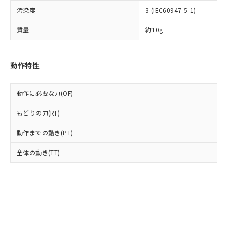
全に破砕するなど、違法に輸出されな
様のお取引先、またはお客様担当のオ
（DBP） 1000ppm以下、フタル酸ジイソブチル
イソブチル) : 1000ppm、 BBP(フタル酸ブチルベンジ
△
一定数には満たないが在庫あり
汚染度
いよう必要な手段を講じます。
3 (IEC60947-5-1)
ムロン制御機器販売店・当社販売員に
(DIBP) 1000ppm以下
ル) : 1000ppm、
当社は貴社製品を、核兵器、ミサイ
但し、RoHS指令で産業用監視および制御機器に対する
DEHP(フタル酸ビス(2-エチルヘキシル)) : 1000ppm
ご相談ください。
適用除外項目は除く。
質量
約10g
ル、化学兵器、生物兵器またはその他
－
在庫なし(最新の在庫状況につ
オムロン制御機器販売店や当社販売拠
フタル酸エステル類の４物質については閾値を超える意
武器並びにこれらの製造装置等に一切
いては、お客様のお取引先、ま
図的な使用がないことを確認しています。
点は「
販売ネットワーク
」をご確認
※2 環境保護使用期限
使用いたしません。
たはお客様担当のオムロン制御
ください。
当社は、貴社製品を第三者に販売する
動作特性
機器販売店・当社販売員にご確
在庫状況および標準価格結果を当社の
※2 対応予定月
「ｅ」：有害物質（10物質）のすべてが基
場合は、上記1、2および3の内容を当
認ください)
事前の承諾なく第三者に漏洩または開
準値以下であることを示します。
該第三者に通知します。また当社は、
示しないようお願いします。
動作に必要な力(OF)
部品在庫の切り替え状況などにより、予定
「10」：通常の使用状況下において有害物
販売先および販売に係わる関係者が違
マイパーツ機能（部品リスト作成サー
空
受注生産機種、また在庫状況の
月が前後することがあります。
質が外部に漏えいし、環境に深刻な影響を
法に輸出するおそれがある場合は、取
ビス）をご利用いただくには、I-Web
白
情報を公開していない機種
もどりの力(RF)
及ぼさない年数を意味します。
り引きをいたしません。
メンバーズにご登録されている必要が
「－」：未確認です。当社販売部門へお問
あります。
動作までの動き(PT)
い合わせください。
お客様が当ウェブサイト上で当社にご
※3 非含有証明書ダウンロード
登録された部品リストについて、当社
全体の動き(TT)
および当社の共同利用者が、当社の製
下記の非含有証明書をダウンロードするこ
品・サービスに関するお客様との取
とができます。
合意する
キャンセル
引・商談に必要な範囲で利用すること
をご了承ください。
EU RoHS指令（10物質）の非含有証明書
※当社の共同利用者とは、
"個人情報
51物質の非含有証明書（当社基準）
の共同利用に関して"
の「1.共同利
※本証明書は発行日時点で非含有を証明す
用者の範囲」に記載されている法人を