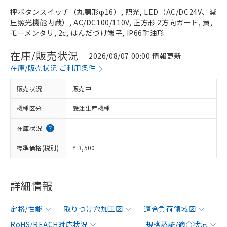
押ボタンスイッチ（丸胴形φ16）, 照光, LED（AC/DC24V、減
圧照光機能内蔵）, AC/DC100/110V, 正方形 2方向ガード, 黄,
モーメンタリ, 2c, はんだづけ端子, IP66耐油形
在庫/販売状況
2026/08/07 00:00 情報更新
在庫/販売状況 ご利用条件
販売状況
販売中
機種区分
受注生産機種
在庫状況
標準価格(税別)
¥ 3,500
詳細情報
定格/性能
取りつけ穴加工図
適合負荷領域図
RoHS/REACH対応状況
規格認証/適合状況