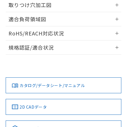
るもので、過去に遡って非含有を証明する
取りつけ穴加工図
指します。
ものではありません。
情報更新：2026/05/21
また、RoHS指令のフタル酸エステル類４
適合負荷領域図
物質の対応では、対応完了までの期間は出
荷製品に未対応品が混在することから備考
情報更新：2026/05/21
RoHS/REACH対応状況
欄に対応日を記載しておりました。
既に当社にて対応品への在庫切替を完了
情報更新：2026/7/29
していることから、特段のことがない限
規格認証/適合状況
り、2022年1月12日より割愛しておりま
EU RoHS
注意事項・凡例
す。
UL認証
CSA認証
CEマーキング
No
No
Yes
対応状況
対応予定月
※1
※2
カタログ/データシート/マニュアル
対応済み
LR型式承認
DNV型式承認
BV型式承認
KR型式承
（イギリス
（ノルウェー
（フランス
（韓国
船舶規格）
船舶規格）
船舶規格）
船舶規格
中国 RoHS
注意事項・凡例
2D CADデータ
No
No
No
No
中国 RoHS表
※1 ※2