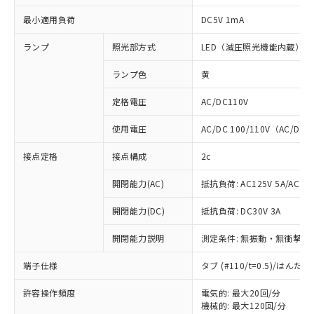
最小適用負荷
DC5V 1mA
ランプ
照光部方式
LED（減圧照光機能内蔵）
ランプ色
黄
定格電圧
AC/DC110V
使用電圧
AC/DC 100/110V（AC/DC 
接点定格
接点構成
2c
開閉能力(AC)
抵抗負荷: AC125V 5A/AC250
開閉能力(DC)
抵抗負荷: DC30V 3A
開閉能力説明
測定条件: 無振動・無衝撃状態
※1 対応状況
端子仕様
タブ (#110/t=0.5)/はん
対応済み：EU RoHS指令（10物質）の
許容操作頻度
電気的: 最大20回/分
非含有に対応した製品が提供可能な商品で
機械的: 最大120回/分