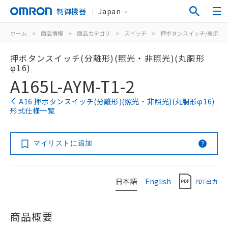
制御機器
Japan
ホーム
>
商品情報
>
商品カテゴリ
>
スイッチ
>
押ボタンスイッチ/表示灯
押ボタンスイッチ(分離形)(照光・非照光)(丸胴形
φ16)
A165L-AYM-T1-2
A16 押ボタンスイッチ(分離形)(照光・非照光)(丸胴形φ16)
形式仕様一覧
マイリストに追加
日本語
English
PDF出力
商品概要