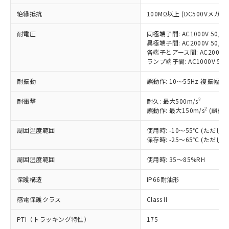
す。
対応予定：EU RoHS指令（10物質）の非含
絶縁抵抗
100MΩ以上 (DC500Vメガ)
ご利用条件
有に対応した製品に切り替える予定のある
商品です。
耐電圧
同極端子間: AC1000V 50/60
異極端子間: AC2000V 50/60
対応予定なし：EU RoHS指令（10物質）の
以下の条件をお読みいただき、同意のうえ
各端子とアース間: AC2000V 5
非含有に非対応の商品で、対応品を出す予
ランプ端子間: AC1000V 50
ご利用ください。
定はありません。
調査・確認中：EU RoHS指令（10物質）の
耐振動
本サービスは、当社制御機器事業取扱
誤動作: 10～55Hz 複振幅 1
※1 中国RoHS○×表
非含有の対応状況を調査中または確認中の
商品の当社在庫状況および標準価格
商品です。
2
耐衝撃
耐久: 最大500m/s
(税抜)を提供させていただくもので
「○」：最大均質材料含有率が中国RoHSの
非該当品：ライセンス料など無形物で、有
2
誤動作: 最大150m/s
(誤動作
す。
基準値以下であることを示します。
害物質有無と関係のない商品です。
当社制御機器事業取扱商品の中には、
「×」：最大均質材料含有率が中国RoHSの
仕入先様の事情により、非含有部品として
周囲温度範囲
使用時: -10～55℃ (ただ
本サービスの対象外となる商品もある
基準値を超えていることを示します。
保存時: -25～65℃ (ただ
いたものが、含有品と判明した場合などや
当社は、これら貴社製品のうち、外国
ことをご了承ください。
「－」：未確認です。当社販売部門へお問
むを得ず変更することがあります。
為替および外国貿易法に定める商品
在庫状況および標準価格照会結果は、
周囲湿度範囲
使用時: 35～85%RH
い合わせください。
（以下｢規制貨物等」という）を輸出
記載している更新日時点での社内デー
*EU RoHS指令（10物質）：
または国外への提供する場合は、日本
記
タに基づき作成されるものであり、閲
説明
保護構造
IP66耐油形
鉛(Pb) 1000ppm以下、 水銀(Hg) 1000ppm以下、 カド
*中国RoHS10物質の基準値 (GB/T26572)：
国政府の輸出許可(または役務取引許
号
覧された時点での実際の在庫および標
ミウム(Cd) 100ppm以下、
Pb(鉛) :1000ppm、 Hg(水銀) : 1000ppm、 Cd(カドミウ
可)を取得するなどの必要な手続きを
六価クロム(Cr(Ⅵ)) 1000ppm以下、ポリ臭化ビフェニル
ム) : 100ppm、
感電保護クラス
準価格とは異なる場合があることをご
Class II
類(PBB) 1000ppm以下、ポリ臭化ジフェニルエーテル類
Cr(Ⅵ)(六価クロム) : 1000ppm、 PBBs(ポリ臭化ビフェ
とります。
了承ください。
(PBDE) 1000ppm以下、フタル酸ビス(2-エチルヘキシ
○
一定数以上の在庫あり
ニル類) : 1000ppm、 PBDEs(ポリ臭化ジフェニルエーテ
当社は規制貨物を破棄する場合は、完
PTI（トラッキング特性）
175
ル) (DEHP)(別名：DOP) 1000ppm以下、フタル酸ブチ
正式な納期状況および標準価格はお客
ル類) : 1000ppm、
ルベンジル（BBP） 1000ppm以下、フタル酸ジブチル
DBP(フタル酸ジブチル) : 1000ppm、 DIBP(フタル酸ジ