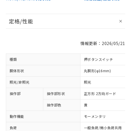
定格/性能
情報更新：2026/05/21
種類
押ボタンスイッチ
胴体形状
丸胴形(φ16mm)
照光/非照光
照光
操作部
操作部形状
正方形 2方向ガード
操作部色
黄
動作機能
モーメンタリ
負荷
一般負荷/微小負荷共用