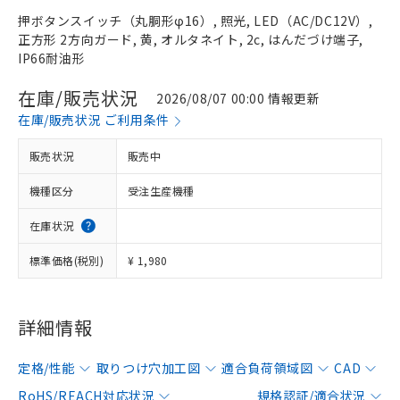
押ボタンスイッチ（丸胴形φ16）, 照光, LED（AC/DC12V）,
正方形 2方向ガード, 黄, オルタネイト, 2c, はんだづけ端子,
IP66耐油形
在庫/販売状況
2026/08/07 00:00 情報更新
在庫/販売状況 ご利用条件
販売状況
販売中
機種区分
受注生産機種
在庫状況
標準価格(税別)
¥ 1,980
詳細情報
定格/性能
取りつけ穴加工図
適合負荷領域図
CAD
RoHS/REACH対応状況
規格認証/適合状況