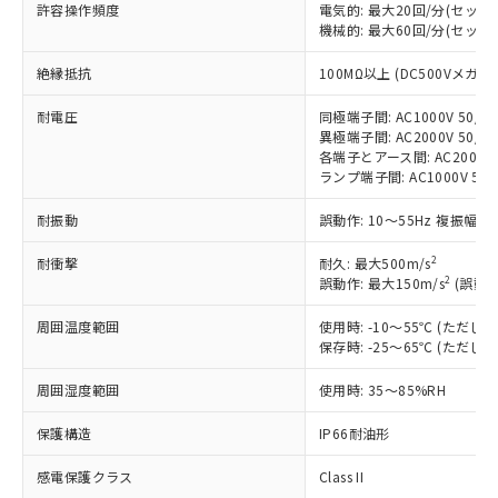
許容操作頻度
電気的: 最大20回/分(セッ
対応済み：EU RoHS指令（10物質）の
機械的: 最大60回/分(セッ
非含有に対応した製品が提供可能な商品で
絶縁抵抗
す。
100MΩ以上 (DC500Vメガ)
対応予定：EU RoHS指令（10物質）の非含
ご利用条件
耐電圧
同極端子間: AC1000V 50/60
有に対応した製品に切り替える予定のある
異極端子間: AC2000V 50/60
商品です。
各端子とアース間: AC2000V 5
対応予定なし：EU RoHS指令（10物質）の
ランプ端子間: AC1000V 50
以下の条件をお読みいただき、同意のうえ
非含有に非対応の商品で、対応品を出す予
ご利用ください。
定はありません。
耐振動
誤動作: 10～55Hz 複振幅 1
調査・確認中：EU RoHS指令（10物質）の
本サービスは、当社制御機器事業取扱
※1 中国RoHS○×表
非含有の対応状況を調査中または確認中の
2
耐衝撃
耐久: 最大500m/s
商品の当社在庫状況および標準価格
2
商品です。
誤動作: 最大150m/s
(誤動作
(税抜)を提供させていただくもので
「○」：最大均質材料含有率が中国RoHSの
非該当品：ライセンス料など無形物で、有
す。
周囲温度範囲
基準値以下であることを示します。
使用時: -10～55℃ (ただ
害物質有無と関係のない商品です。
当社制御機器事業取扱商品の中には、
保存時: -25～65℃ (ただ
「×」：最大均質材料含有率が中国RoHSの
仕入先様の事情により、非含有部品として
本サービスの対象外となる商品もある
基準値を超えていることを示します。
いたものが、含有品と判明した場合などや
当社は、これら貴社製品のうち、外国
ことをご了承ください。
周囲湿度範囲
使用時: 35～85%RH
「－」：未確認です。当社販売部門へお問
むを得ず変更することがあります。
為替および外国貿易法に定める商品
在庫状況および標準価格照会結果は、
い合わせください。
（以下｢規制貨物等」という）を輸出
保護構造
IP66耐油形
記載している更新日時点での社内デー
*EU RoHS指令（10物質）：
または国外への提供する場合は、日本
記
タに基づき作成されるものであり、閲
説明
鉛(Pb) 1000ppm以下、 水銀(Hg) 1000ppm以下、 カド
*中国RoHS10物質の基準値 (GB/T26572)：
国政府の輸出許可(または役務取引許
感電保護クラス
Class II
号
覧された時点での実際の在庫および標
ミウム(Cd) 100ppm以下、
Pb(鉛) :1000ppm、 Hg(水銀) : 1000ppm、 Cd(カドミウ