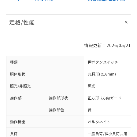
定格/性能
情報更新：2026/05/21
種類
押ボタンスイッチ
胴体形状
丸胴形(φ16mm)
照光/非照光
照光
操作部
操作部形状
正方形 2方向ガード
操作部色
黄
動作機能
オルタネイト
負荷
一般負荷/微小負荷共用