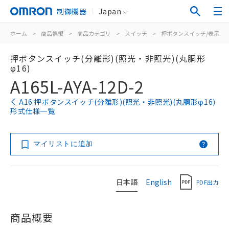
制御機器
Japan
ホーム
>
商品情報
>
商品カテゴリ
>
スイッチ
>
押ボタンスイッチ/表示灯
押ボタンスイッチ(分離形)(照光・非照光)(丸胴形
φ16)
A165L-AYA-12D-2
A16 押ボタンスイッチ(分離形)(照光・非照光)(丸胴形φ16)
形式仕様一覧
マイリストに追加
日本語
English
PDF出力
商品概要