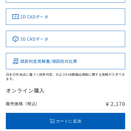
LR型式承認
DNV型式承認
BV型式承認
KR型式承
（イギリス
（ノルウェー
（フランス
（韓国
船舶規格）
船舶規格）
船舶規格）
船舶規格
中国 RoHS
注意事項・凡例
2D CADデータ
No
No
No
No
中国 RoHS表
※1 ※2
3D CADデータ
この製品の規格認証/適合状況ページへ
Pb
Hg
Cd
Cr(VI)
その他の認証はこちらのページからご検索ください
該非判定見解書/項目別対比表
O
O
O
O
日本の外為法に基づく該非判定、およびEAR再輸出規制に関する見解が入手でき
ます。
"対応済み"や非含有の記載がされた商品であっても、流通
在庫等で未対応品が混在する可能性があります。
オンライン購入
非含有品が必要な際は、弊社営業部門もしくは販売店へお
問い合わせください。
¥ 2,170
販売価格（税込）
この製品のRoHS/REACH対応状況ページへ
カートに追加