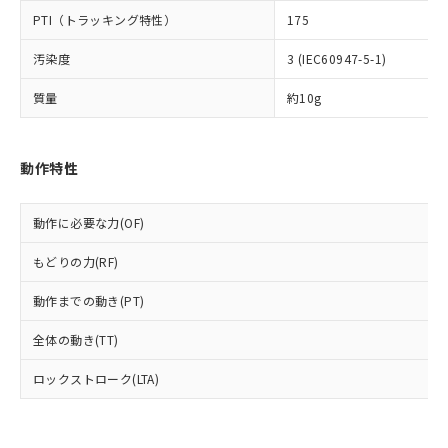
可)を取得するなどの必要な手続きを
六価クロム(Cr(Ⅵ)) 1000ppm以下、ポリ臭化ビフェニル
ム) : 100ppm、
準価格とは異なる場合があることをご
類(PBB) 1000ppm以下、ポリ臭化ジフェニルエーテル類
Cr(Ⅵ)(六価クロム) : 1000ppm、 PBBs(ポリ臭化ビフェ
PTI（トラッキング特性）
175
とります。
了承ください。
(PBDE) 1000ppm以下、フタル酸ビス(2-エチルヘキシ
○
一定数以上の在庫あり
ニル類) : 1000ppm、 PBDEs(ポリ臭化ジフェニルエーテ
当社は規制貨物を破棄する場合は、完
ル) (DEHP)(別名：DOP) 1000ppm以下、フタル酸ブチ
正式な納期状況および標準価格はお客
ル類) : 1000ppm、
汚染度
3 (IEC60947-5-1)
ルベンジル（BBP） 1000ppm以下、フタル酸ジブチル
全に破砕するなど、違法に輸出されな
DBP(フタル酸ジブチル) : 1000ppm、 DIBP(フタル酸ジ
様のお取引先、またはお客様担当のオ
（DBP） 1000ppm以下、フタル酸ジイソブチル
イソブチル) : 1000ppm、 BBP(フタル酸ブチルベンジ
△
一定数には満たないが在庫あり
いよう必要な手段を講じます。
ムロン制御機器販売店・当社販売員に
(DIBP) 1000ppm以下
ル) : 1000ppm、
質量
約10g
当社は貴社製品を、核兵器、ミサイ
但し、RoHS指令で産業用監視および制御機器に対する
DEHP(フタル酸ビス(2-エチルヘキシル)) : 1000ppm
ご相談ください。
適用除外項目は除く。
ル、化学兵器、生物兵器またはその他
－
在庫なし(最新の在庫状況につ
オムロン制御機器販売店や当社販売拠
フタル酸エステル類の４物質については閾値を超える意
武器並びにこれらの製造装置等に一切
いては、お客様のお取引先、ま
図的な使用がないことを確認しています。
点は「
販売ネットワーク
」をご確認
※2 環境保護使用期限
動作特性
使用いたしません。
たはお客様担当のオムロン制御
ください。
当社は、貴社製品を第三者に販売する
機器販売店・当社販売員にご確
在庫状況および標準価格結果を当社の
※2 対応予定月
「ｅ」：有害物質（10物質）のすべてが基
場合は、上記1、2および3の内容を当
認ください)
事前の承諾なく第三者に漏洩または開
動作に必要な力(OF)
準値以下であることを示します。
該第三者に通知します。また当社は、
示しないようお願いします。
部品在庫の切り替え状況などにより、予定
「10」：通常の使用状況下において有害物
販売先および販売に係わる関係者が違
マイパーツ機能（部品リスト作成サー
空
受注生産機種、また在庫状況の
もどりの力(RF)
月が前後することがあります。
質が外部に漏えいし、環境に深刻な影響を
法に輸出するおそれがある場合は、取
ビス）をご利用いただくには、I-Web
白
情報を公開していない機種
及ぼさない年数を意味します。
り引きをいたしません。
メンバーズにご登録されている必要が
動作までの動き(PT)
「－」：未確認です。当社販売部門へお問
あります。
い合わせください。
全体の動き(TT)
お客様が当ウェブサイト上で当社にご
※3 非含有証明書ダウンロード
登録された部品リストについて、当社
ロックストローク(LTA)
および当社の共同利用者が、当社の製
下記の非含有証明書をダウンロードするこ
品・サービスに関するお客様との取
とができます。
合意する
キャンセル
引・商談に必要な範囲で利用すること