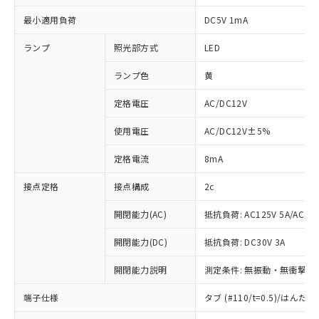
最小適用負荷
DC5V 1mA
ランプ
照光部方式
LED
ランプ色
黄
定格電圧
AC/DC12V
使用電圧
AC/DC12V±5%
定格電流
8mA
接点定格
接点構成
2c
開閉能力(AC)
抵抗負荷: AC125V 5A/AC250
開閉能力(DC)
抵抗負荷: DC30V 3A
開閉能力説明
測定条件: 無振動・無衝撃状態
端子仕様
タブ (#110/t=0.5)/はん
※1 対応状況