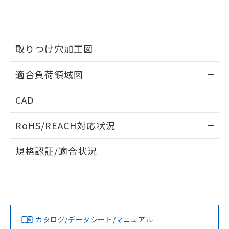
をご了承ください。
EU RoHS指令（10物質）の非含有証明書
※当社の共同利用者とは、
"個人情報
51物質の非含有証明書（当社基準）
の共同利用に関して"
の「1.共同利
※本証明書は発行日時点で非含有を証明す
用者の範囲」に記載されている法人を
るもので、過去に遡って非含有を証明する
指します。
取りつけ穴加工図
ものではありません。
また、RoHS指令のフタル酸エステル類４
情報更新：2026/05/21
物質の対応では、対応完了までの期間は出
適合負荷領域図
荷製品に未対応品が混在することから備考
欄に対応日を記載しておりました。
情報更新：2026/05/21
CAD
既に当社にて対応品への在庫切替を完了
していることから、特段のことがない限
ログイン/会員登録いただくと、CADデータをダウンロー
RoHS/REACH対応状況
り、2022年1月12日より割愛しておりま
ドすることができます。
す。
情報更新：2026/7/29
規格認証/適合状況
ログイン/会員登録
EU RoHS
注意事項・凡例
UL認証
CSA認証
CEマーキング
No
No
Yes
対応状況
対応予定月
※1
※2
ダウンロードデータをご利用いただく前に、以下を必ずお読
みください。
カタログ/データシート/マニュアル
対応済み
ソフトウェアの使用条件