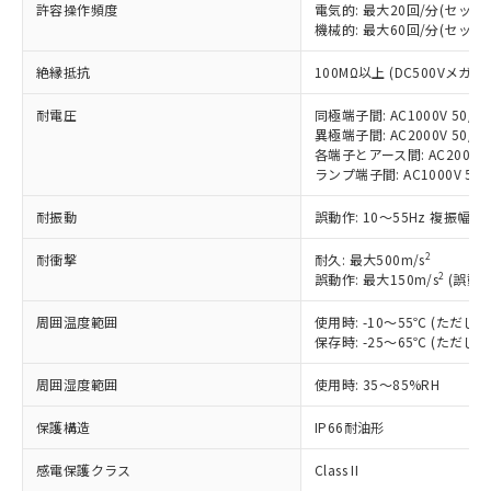
許容操作頻度
電気的: 最大20回/分(セッ
対応済み：EU RoHS指令（10物質）の
機械的: 最大60回/分(セッ
非含有に対応した製品が提供可能な商品で
絶縁抵抗
す。
100MΩ以上 (DC500Vメガ)
対応予定：EU RoHS指令（10物質）の非含
ご利用条件
耐電圧
同極端子間: AC1000V 50/60
有に対応した製品に切り替える予定のある
異極端子間: AC2000V 50/60
商品です。
各端子とアース間: AC2000V 5
対応予定なし：EU RoHS指令（10物質）の
ランプ端子間: AC1000V 50
以下の条件をお読みいただき、同意のうえ
非含有に非対応の商品で、対応品を出す予
ご利用ください。
定はありません。
耐振動
誤動作: 10～55Hz 複振幅 1
調査・確認中：EU RoHS指令（10物質）の
本サービスは、当社制御機器事業取扱
※1 中国RoHS○×表
非含有の対応状況を調査中または確認中の
2
耐衝撃
耐久: 最大500m/s
商品の当社在庫状況および標準価格
2
商品です。
誤動作: 最大150m/s
(誤動作
(税抜)を提供させていただくもので
「○」：最大均質材料含有率が中国RoHSの
非該当品：ライセンス料など無形物で、有
す。
周囲温度範囲
基準値以下であることを示します。
使用時: -10～55℃ (ただ
害物質有無と関係のない商品です。
当社制御機器事業取扱商品の中には、
保存時: -25～65℃ (ただ
「×」：最大均質材料含有率が中国RoHSの
仕入先様の事情により、非含有部品として
本サービスの対象外となる商品もある
基準値を超えていることを示します。
いたものが、含有品と判明した場合などや
当社は、これら貴社製品のうち、外国
ことをご了承ください。
周囲湿度範囲
使用時: 35～85%RH
「－」：未確認です。当社販売部門へお問
むを得ず変更することがあります。
為替および外国貿易法に定める商品
在庫状況および標準価格照会結果は、
い合わせください。
（以下｢規制貨物等」という）を輸出
保護構造
IP66耐油形
記載している更新日時点での社内デー
*EU RoHS指令（10物質）：
または国外への提供する場合は、日本
記
タに基づき作成されるものであり、閲
説明
鉛(Pb) 1000ppm以下、 水銀(Hg) 1000ppm以下、 カド
*中国RoHS10物質の基準値 (GB/T26572)：
国政府の輸出許可(または役務取引許
感電保護クラス
Class II
号
覧された時点での実際の在庫および標
ミウム(Cd) 100ppm以下、
Pb(鉛) :1000ppm、 Hg(水銀) : 1000ppm、 Cd(カドミウ