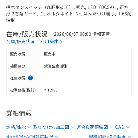
押ボタンスイッチ（丸胴形φ16）, 照光, LED（DC5V）, 正方
形 2方向ガード, 白, オルタネイト, 2c, はんだづけ端子, IP66耐
油形
在庫/販売状況
2026/08/07 00:00 情報更新
在庫/販売状況 ご利用条件
販売状況
販売中
機種区分
受注生産機種
在庫状況
標準価格(税別)
¥ 1,980
詳細情報
定格/性能
取りつけ穴加工図
適合負荷領域図
CAD
RoHS/REACH対応状況
規格認証/適合状況