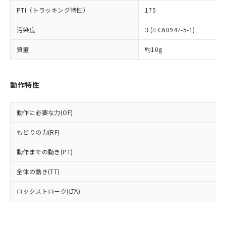
可)を取得するなどの必要な手続きを
六価クロム(Cr(Ⅵ)) 1000ppm以下、ポリ臭化ビフェニル
ム) : 100ppm、
準価格とは異なる場合があることをご
類(PBB) 1000ppm以下、ポリ臭化ジフェニルエーテル類
Cr(Ⅵ)(六価クロム) : 1000ppm、 PBBs(ポリ臭化ビフェ
PTI（トラッキング特性）
175
とります。
了承ください。
(PBDE) 1000ppm以下、フタル酸ビス(2-エチルヘキシ
○
一定数以上の在庫あり
ニル類) : 1000ppm、 PBDEs(ポリ臭化ジフェニルエーテ
当社は規制貨物を破棄する場合は、完
ル) (DEHP)(別名：DOP) 1000ppm以下、フタル酸ブチ
正式な納期状況および標準価格はお客
ル類) : 1000ppm、
汚染度
3 (IEC60947-5-1)
ルベンジル（BBP） 1000ppm以下、フタル酸ジブチル
全に破砕するなど、違法に輸出されな
DBP(フタル酸ジブチル) : 1000ppm、 DIBP(フタル酸ジ
様のお取引先、またはお客様担当のオ
（DBP） 1000ppm以下、フタル酸ジイソブチル
イソブチル) : 1000ppm、 BBP(フタル酸ブチルベンジ
△
一定数には満たないが在庫あり
いよう必要な手段を講じます。
ムロン制御機器販売店・当社販売員に
(DIBP) 1000ppm以下
ル) : 1000ppm、
質量
約10g
当社は貴社製品を、核兵器、ミサイ
但し、RoHS指令で産業用監視および制御機器に対する
DEHP(フタル酸ビス(2-エチルヘキシル)) : 1000ppm
ご相談ください。
適用除外項目は除く。
ル、化学兵器、生物兵器またはその他
－
在庫なし(最新の在庫状況につ
オムロン制御機器販売店や当社販売拠
フタル酸エステル類の４物質については閾値を超える意
武器並びにこれらの製造装置等に一切
いては、お客様のお取引先、ま
図的な使用がないことを確認しています。
点は「
販売ネットワーク
」をご確認
※2 環境保護使用期限
動作特性
使用いたしません。
たはお客様担当のオムロン制御
ください。
当社は、貴社製品を第三者に販売する
機器販売店・当社販売員にご確
在庫状況および標準価格結果を当社の
※2 対応予定月
「ｅ」：有害物質（10物質）のすべてが基
場合は、上記1、2および3の内容を当
認ください)
事前の承諾なく第三者に漏洩または開
動作に必要な力(OF)
準値以下であることを示します。
該第三者に通知します。また当社は、
示しないようお願いします。
部品在庫の切り替え状況などにより、予定
「10」：通常の使用状況下において有害物
販売先および販売に係わる関係者が違
マイパーツ機能（部品リスト作成サー
空
受注生産機種、また在庫状況の
もどりの力(RF)
月が前後することがあります。
質が外部に漏えいし、環境に深刻な影響を
法に輸出するおそれがある場合は、取
ビス）をご利用いただくには、I-Web
白
情報を公開していない機種
及ぼさない年数を意味します。
り引きをいたしません。
メンバーズにご登録されている必要が
動作までの動き(PT)
「－」：未確認です。当社販売部門へお問
あります。
い合わせください。
全体の動き(TT)
お客様が当ウェブサイト上で当社にご
※3 非含有証明書ダウンロード
登録された部品リストについて、当社
ロックストローク(LTA)
および当社の共同利用者が、当社の製
下記の非含有証明書をダウンロードするこ
品・サービスに関するお客様との取
とができます。
合意する
キャンセル
引・商談に必要な範囲で利用すること