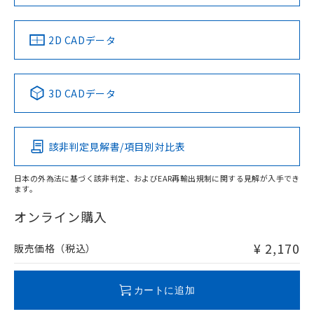
LR型式承認
DNV型式承認
BV型式承認
KR型式承
（イギリス
（ノルウェー
（フランス
（韓国
船舶規格）
船舶規格）
船舶規格）
船舶規格
中国 RoHS
注意事項・凡例
2D CADデータ
No
No
No
No
中国 RoHS表
※1 ※2
3D CADデータ
この製品の規格認証/適合状況ページへ
Pb
Hg
Cd
Cr(VI)
その他の認証はこちらのページからご検索ください
該非判定見解書/項目別対比表
O
O
O
O
日本の外為法に基づく該非判定、およびEAR再輸出規制に関する見解が入手でき
ます。
"対応済み"や非含有の記載がされた商品であっても、流通
在庫等で未対応品が混在する可能性があります。
オンライン購入
非含有品が必要な際は、弊社営業部門もしくは販売店へお
問い合わせください。
¥ 2,170
販売価格（税込）
この製品のRoHS/REACH対応状況ページへ
カートに追加