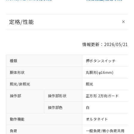
定格/性能
情報更新：2026/05/21
種類
押ボタンスイッチ
胴体形状
丸胴形(φ16mm)
照光/非照光
照光
操作部
操作部形状
正方形 2方向ガード
操作部色
白
動作機能
オルタネイト
負荷
一般負荷/微小負荷共用