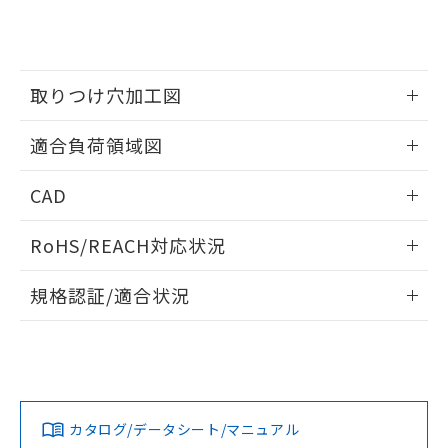
をご了承ください。
EU RoHS指令（10物質）の非含有証明書
※当社の共同利用者とは、
"個人情報
51物質の非含有証明書（当社基準）
の共同利用に関して"
の「1.共同利
※本証明書は発行日時点で非含有を証明す
用者の範囲」に記載されている法人を
るもので、過去に遡って非含有を証明する
指します。
取りつけ穴加工図
ものではありません。
また、RoHS指令のフタル酸エステル類４
情報更新：2026/05/21
物質の対応では、対応完了までの期間は出
適合負荷領域図
荷製品に未対応品が混在することから備考
欄に対応日を記載しておりました。
情報更新：2026/05/21
CAD
既に当社にて対応品への在庫切替を完了
していることから、特段のことがない限
ログイン/会員登録いただくと、CADデータをダウンロー
RoHS/REACH対応状況
り、2022年1月12日より割愛しておりま
ドすることができます。
す。
情報更新：2026/7/29
規格認証/適合状況
ログイン/会員登録
EU RoHS
注意事項・凡例
UL認証
CSA認証
CEマーキング
No
No
Yes
対応状況
対応予定月
※1
※2
ダウンロードデータをご利用いただく前に、以下を必ずお読
みください。
カタログ/データシート/マニュアル
対応済み
ソフトウェアの使用条件