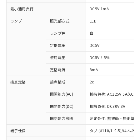
最小適用負荷
DC5V 1mA
ランプ
照光部方式
LED
ランプ色
白
定格電圧
DC5V
使用電圧
DC5V±5%
定格電流
8mA
接点定格
接点構成
2c
開閉能力(AC)
抵抗負荷: AC125V 5A/AC250
開閉能力(DC)
抵抗負荷: DC30V 3A
開閉能力説明
測定条件: 無振動・無衝撃状態
端子仕様
タブ (#110/t=0.5)/はん
※1 対応状況