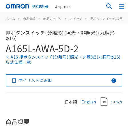
制御機器
Japan
ホーム
>
商品情報
>
商品カテゴリ
>
スイッチ
>
押ボタンスイッチ/表示灯
押ボタンスイッチ(分離形)(照光・非照光)(丸胴形
φ16)
A165L-AWA-5D-2
A16 押ボタンスイッチ(分離形)(照光・非照光)(丸胴形φ16)
形式仕様一覧
マイリストに追加
日本語
English
PDF出力
商品概要