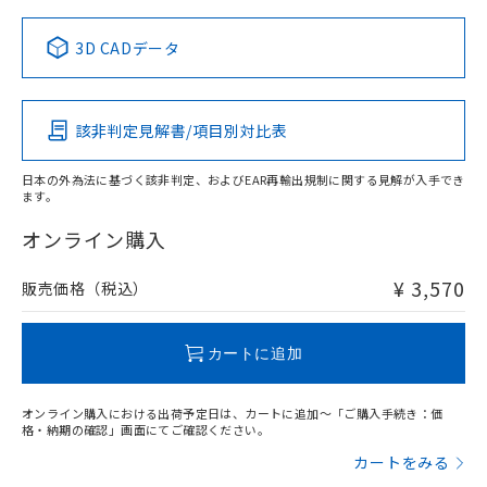
中国 RoHS表
※1 ※2
3D CADデータ
この製品の規格認証/適合状況ページへ
Pb
Hg
Cd
Cr(VI)
その他の認証はこちらのページからご検索ください
該非判定見解書/項目別対比表
O
O
O
O
日本の外為法に基づく該非判定、およびEAR再輸出規制に関する見解が入手でき
ます。
"対応済み"や非含有の記載がされた商品であっても、流通
在庫等で未対応品が混在する可能性があります。
オンライン購入
非含有品が必要な際は、弊社営業部門もしくは販売店へお
問い合わせください。
¥ 3,570
販売価格（税込）
この製品のRoHS/REACH対応状況ページへ
カートに追加
オンライン購入における出荷予定日は、カートに追加～「ご購入手続き：価
格・納期の確認」画面にてご確認ください。
カートをみる