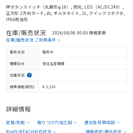
押ボタンスイッチ（丸胴形φ16）, 照光, LED（AC/DC24V）,
正方形 2方向ガード, 白, オルタネイト, 2c, クイックコネクタ,
IP66耐油形
在庫/販売状況
2026/08/06 00:00 情報更新
在庫/販売状況 ご利用条件
販売状況
販売中
機種区分
受注生産機種
在庫状況
標準価格(税別)
¥ 3,250
詳細情報
定格/性能
取りつけ穴加工図
適合負荷領域図
RoHS/REACH対応状況
規格認証/適合状況