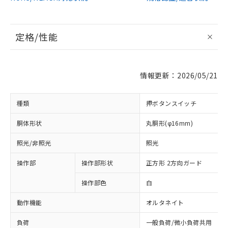
定格/性能
情報更新：2026/05/21
種類
押ボタンスイッチ
胴体形状
丸胴形(φ16mm)
照光/非照光
照光
操作部
操作部形状
正方形 2方向ガード
操作部色
白
動作機能
オルタネイト
負荷
一般負荷/微小負荷共用