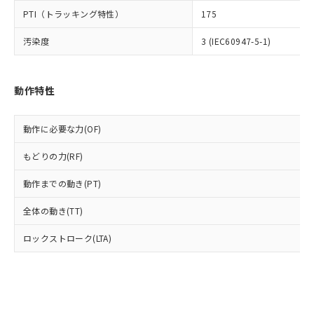
ル) (DEHP)(別名：DOP) 1000ppm以下、フタル酸ブチ
正式な納期状況および標準価格はお客
ル類) : 1000ppm、
ルベンジル（BBP） 1000ppm以下、フタル酸ジブチル
全に破砕するなど、違法に輸出されな
DBP(フタル酸ジブチル) : 1000ppm、 DIBP(フタル酸ジ
PTI（トラッキング特性）
175
様のお取引先、またはお客様担当のオ
（DBP） 1000ppm以下、フタル酸ジイソブチル
イソブチル) : 1000ppm、 BBP(フタル酸ブチルベンジ
△
一定数には満たないが在庫あり
いよう必要な手段を講じます。
ムロン制御機器販売店・当社販売員に
(DIBP) 1000ppm以下
ル) : 1000ppm、
汚染度
3 (IEC60947-5-1)
当社は貴社製品を、核兵器、ミサイ
但し、RoHS指令で産業用監視および制御機器に対する
DEHP(フタル酸ビス(2-エチルヘキシル)) : 1000ppm
ご相談ください。
適用除外項目は除く。
ル、化学兵器、生物兵器またはその他
－
在庫なし(最新の在庫状況につ
オムロン制御機器販売店や当社販売拠
フタル酸エステル類の４物質については閾値を超える意
武器並びにこれらの製造装置等に一切
いては、お客様のお取引先、ま
図的な使用がないことを確認しています。
点は「
販売ネットワーク
」をご確認
※2 環境保護使用期限
使用いたしません。
たはお客様担当のオムロン制御
動作特性
ください。
当社は、貴社製品を第三者に販売する
機器販売店・当社販売員にご確
在庫状況および標準価格結果を当社の
※2 対応予定月
「ｅ」：有害物質（10物質）のすべてが基
場合は、上記1、2および3の内容を当
認ください)
事前の承諾なく第三者に漏洩または開
準値以下であることを示します。
動作に必要な力(OF)
該第三者に通知します。また当社は、
示しないようお願いします。
部品在庫の切り替え状況などにより、予定
「10」：通常の使用状況下において有害物
販売先および販売に係わる関係者が違
マイパーツ機能（部品リスト作成サー
空
受注生産機種、また在庫状況の
もどりの力(RF)
月が前後することがあります。
質が外部に漏えいし、環境に深刻な影響を
法に輸出するおそれがある場合は、取
ビス）をご利用いただくには、I-Web
白
情報を公開していない機種
及ぼさない年数を意味します。
り引きをいたしません。
メンバーズにご登録されている必要が
動作までの動き(PT)
「－」：未確認です。当社販売部門へお問
あります。
い合わせください。
お客様が当ウェブサイト上で当社にご
全体の動き(TT)
※3 非含有証明書ダウンロード
登録された部品リストについて、当社
および当社の共同利用者が、当社の製
ロックストローク(LTA)
下記の非含有証明書をダウンロードするこ
品・サービスに関するお客様との取
とができます。
合意する
キャンセル
引・商談に必要な範囲で利用すること
をご了承ください。
EU RoHS指令（10物質）の非含有証明書
※当社の共同利用者とは、
"個人情報
51物質の非含有証明書（当社基準）
の共同利用に関して"
の「1.共同利