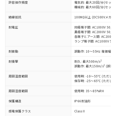
非含有に対応した製品が提供可能な商品で
許容操作頻度
電気的: 最大20回/分(セッ
す。
機械的: 最大60回/分(セッ
対応予定：EU RoHS指令（10物質）の非含
ご利用条件
有に対応した製品に切り替える予定のある
絶縁抵抗
100MΩ以上 (DC500Vメガ)
商品です。
耐電圧
同極端子間: AC1000V 50/60
対応予定なし：EU RoHS指令（10物質）の
以下の条件をお読みいただき、同意のうえ
異極端子間: AC2000V 50/60
非含有に非対応の商品で、対応品を出す予
各端子とアース間: AC2000V 5
ご利用ください。
定はありません。
ランプ端子間: AC1000V 50
調査・確認中：EU RoHS指令（10物質）の
本サービスは、当社制御機器事業取扱
※1 中国RoHS○×表
非含有の対応状況を調査中または確認中の
耐振動
誤動作: 10～55Hz 複振幅 1
商品の当社在庫状況および標準価格
商品です。
(税抜)を提供させていただくもので
「○」：最大均質材料含有率が中国RoHSの
非該当品：ライセンス料など無形物で、有
2
耐衝撃
耐久: 最大500m/s
す。
基準値以下であることを示します。
害物質有無と関係のない商品です。
2
誤動作: 最大150m/s
(誤動作
当社制御機器事業取扱商品の中には、
「×」：最大均質材料含有率が中国RoHSの
仕入先様の事情により、非含有部品として
本サービスの対象外となる商品もある
基準値を超えていることを示します。
周囲温度範囲
使用時: -10～55℃ (ただ
いたものが、含有品と判明した場合などや
当社は、これら貴社製品のうち、外国
ことをご了承ください。
保存時: -25～65℃ (ただ
「－」：未確認です。当社販売部門へお問
むを得ず変更することがあります。
為替および外国貿易法に定める商品
在庫状況および標準価格照会結果は、
い合わせください。
（以下｢規制貨物等」という）を輸出
記載している更新日時点での社内デー
周囲湿度範囲
使用時: 35～85%RH
*EU RoHS指令（10物質）：
または国外への提供する場合は、日本
記
タに基づき作成されるものであり、閲
説明
鉛(Pb) 1000ppm以下、 水銀(Hg) 1000ppm以下、 カド
*中国RoHS10物質の基準値 (GB/T26572)：
国政府の輸出許可(または役務取引許
号
覧された時点での実際の在庫および標
ミウム(Cd) 100ppm以下、
保護構造
IP66耐油形
Pb(鉛) :1000ppm、 Hg(水銀) : 1000ppm、 Cd(カドミウ
可)を取得するなどの必要な手続きを
六価クロム(Cr(Ⅵ)) 1000ppm以下、ポリ臭化ビフェニル
ム) : 100ppm、
準価格とは異なる場合があることをご
類(PBB) 1000ppm以下、ポリ臭化ジフェニルエーテル類
Cr(Ⅵ)(六価クロム) : 1000ppm、 PBBs(ポリ臭化ビフェ
とります。
感電保護クラス
Class II
了承ください。
(PBDE) 1000ppm以下、フタル酸ビス(2-エチルヘキシ
○
一定数以上の在庫あり
ニル類) : 1000ppm、 PBDEs(ポリ臭化ジフェニルエーテ
当社は規制貨物を破棄する場合は、完