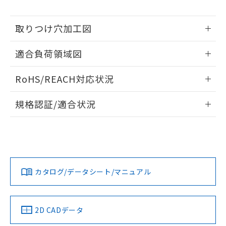
※本証明書は発行日時点で非含有を証明す
用者の範囲」に記載されている法人を
るもので、過去に遡って非含有を証明する
指します。
ものではありません。
取りつけ穴加工図
また、RoHS指令のフタル酸エステル類４
情報更新：2026/05/21
物質の対応では、対応完了までの期間は出
適合負荷領域図
荷製品に未対応品が混在することから備考
欄に対応日を記載しておりました。
情報更新：2026/05/21
RoHS/REACH対応状況
既に当社にて対応品への在庫切替を完了
していることから、特段のことがない限
情報更新：2026/7/29
り、2022年1月12日より割愛しておりま
規格認証/適合状況
す。
EU RoHS
注意事項・凡例
UL認証
CSA認証
CEマーキング
No
No
Yes
対応状況
対応予定月
※1
※2
カタログ/データシート/マニュアル
対応済み
LR型式承認
DNV型式承認
BV型式承認
KR型式承
（イギリス
（ノルウェー
（フランス
（韓国
船舶規格）
船舶規格）
船舶規格）
船舶規格
中国 RoHS
注意事項・凡例
2D CADデータ
No
No
No
No