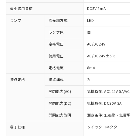
最小適用負荷
DC5V 1mA
ランプ
照光部方式
LED
ランプ色
白
定格電圧
AC/DC24V
使用電圧
AC/DC24V±5%
定格電流
8mA
接点定格
接点構成
2c
開閉能力(AC)
抵抗負荷: AC125V 5A/AC250
開閉能力(DC)
抵抗負荷: DC30V 3A
開閉能力説明
測定条件: 無振動・無衝撃状態
※1 対応状況
端子仕様
クイックコネクタ
対応済み：EU RoHS指令（10物質）の