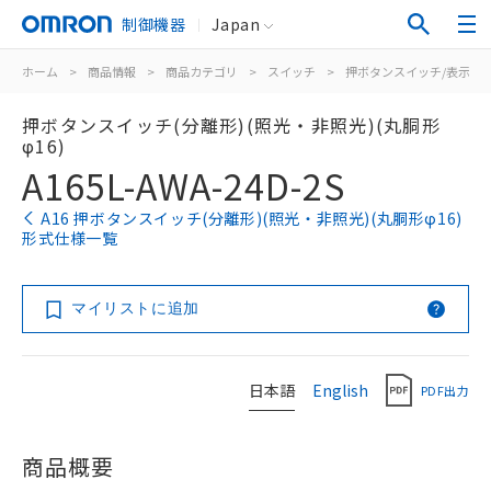
制御機器
Japan
ホーム
>
商品情報
>
商品カテゴリ
>
スイッチ
>
押ボタンスイッチ/表示灯
押ボタンスイッチ(分離形)(照光・非照光)(丸胴形
φ16)
A165L-AWA-24D-2S
A16 押ボタンスイッチ(分離形)(照光・非照光)(丸胴形φ16)
形式仕様一覧
マイリストに追加
日本語
English
PDF出力
商品概要