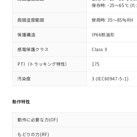
※本証明書は発行
保存時: -25～65℃
また、RoHS指
混在することから
既に当社にて対応
周囲湿度範囲
使用時: 35～85%RH
り割愛しておりま
保護構造
IP66耐油形
感電保護クラス
Class II
PTI（トラッキング特性）
175
汚染度
3 (IEC60947-5-1)
動作特性
動作に必要な力(OF)
もどりの力(RF)