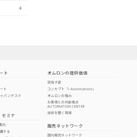
2026/7/29
ート
オムロンの提供価値
目指す姿
ポート
コンセプト「i-Automation!」
ジャパンデスク
オムロンの強み
お客様との共創拠点
AUTOMATION CENTER
DIBP
BBP
DEHP
環境保護
技術を磨く現場
・セミナ
状況ページへ
使用期限
検索ください
案内
販売ネットワーク
講する
O
O
O
e
国内販売ネットワーク