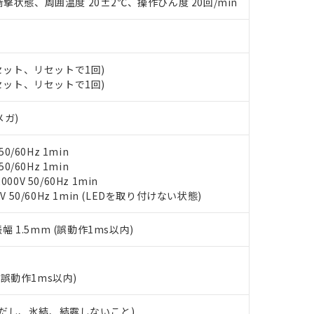
撃状態、周囲温度 20±2℃、操作ひん度 20回/min
みいただき、同意のうえご利用ください。
材料含有率が中国RoHSの基準値以下であることを示します。
材料含有率が中国RoHSの基準値を超えていることを示します。
、当社制御機器事業取扱商品の当社在庫状況および標準価格(税抜)
ら貴社製品のうち、外国為替および外国貿易法に定める商品（以下｢
質）：
す。当社販売部門へお問い合わせください。
 水銀(Hg) 1000ppm以下、 カドミウム(Cd) 100ppm以下、
たは国外への提供する場合は、日本国政府の輸出許可(または役務取
000ppm以下、ポリ臭化ビフェニル類(PBB) 1000ppm以下、ポリ臭化ジフェニルエーテル類(P
事業取扱商品の中には、本サービスの対象外となる商品もあること
手続きをとります。
キシル) (DEHP)(別名：DOP) 1000ppm以下、フタル酸ブチルベンジル（BBP） 100
(セット、リセットで1回)
(GB/T26572)：
以下、フタル酸ジイソブチル (DIBP) 1000ppm以下
び標準価格照会結果は、記載している更新日時点での社内データに
物を破棄する場合は、完全に破砕するなど、違法に輸出されないよ
(セット、リセットで1回)
(水銀) : 1000ppm、 Cd(カドミウム) : 100ppm、
業用監視および制御機器に対する適用除外項目は除く。
覧された時点での実際の在庫および標準価格とは異なる場合がある
1000ppm、 PBBs(ポリ臭化ビフェニル類) : 1000ppm、 PBDEs(ポリ臭化ジフェニルエーテル類
物質については閾値を超える意図的な使用がないことを確認しています。
上の在庫あり
 1000ppm、 DIBP(フタル酸ジイソブチル) : 1000ppm、 BBP(フタル酸ブチルベンジル) :
品を、核兵器、ミサイル、化学兵器、生物兵器またはその他武器並
チルヘキシル)) : 1000ppm
メガ)
況および標準価格はお客様のお取引先、またはお客様担当のオムロ
用いたしません。
ご相談ください。
は満たないが在庫あり
製品を第三者に販売する場合は、上記1、2および3の内容を当該第
機器販売店や当社販売拠点は「
販売ネットワーク
」をご確認くだ
0/60Hz 1min
販売先および販売に係わる関係者が違法に輸出するおそれがある場
用期限
び標準価格結果を当社の事前の承諾なく第三者に漏洩または開示し
0/60Hz 1min
え状況などにより、予定月が前後することがあります。
(最新の在庫状況については、お客様のお取引先、またはお客様担当
0V 50/60Hz 1min
（10物質）のすべてが基準値以下であることを示します。
店・当社販売員にご確認ください)
能（部品リスト作成サービス）をご利用いただくには、I-Webメン
V 50/60Hz 1min (LEDを取り付けない状態)
使用状況下において有害物質が外部に漏えいし、環境に深刻な影響を
あります。
機種、また在庫状況の情報を公開していない機種
ェブサイト上で当社にご登録された部品リストについて、当社およ
書ダウンロード
す。当社販売部門へお問い合わせください。
振幅 1.5mm (誤動作1ms以内)
品・サービスに関するお客様との取引・商談に必要な範囲で利用す
合意する
キャンセル
書をダウンロードすることができます。
利用者とは、
"個人情報の共同利用に関して"
の「1.共同利用者の
(誤動作1ms以内)
します。
10物質）の非含有証明書
明書（当社基準）
 (ただし、氷結、結露しないこと)