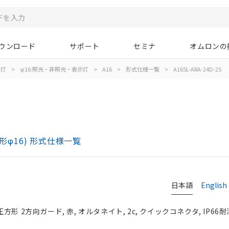
ウンロード
サポート
セミナ
オムロンの
示灯
>
φ16:照光・非照光・表示灯
>
A16
>
形式仕様一覧
>
A165L-ARA-24D-2S
)
形φ16) 形式仕様一覧
日本語
English
正方形 2方向ガード, 赤, オルタネイト, 2c, クイックコネクタ, IP66