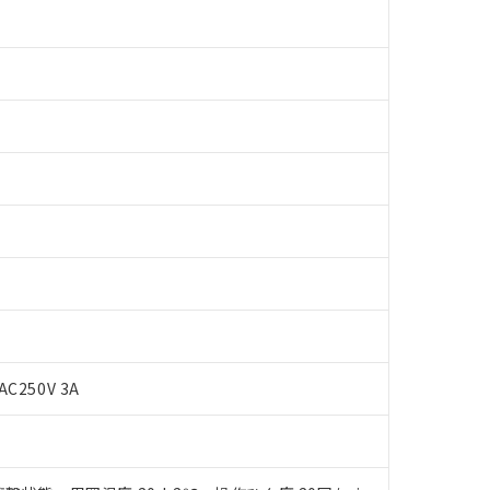
 RoHS指令（10物質）の非含有に対応した製品が提供可能な商品です
oHS指令（10物質）の非含有に対応した製品に切り替える予定のある
AC250V 3A
 RoHS指令（10物質）の非含有に非対応の商品で、対応品を出す予
 RoHS指令（10物質）の非含有の対応状況を調査中または確認中の
ンス料など無形物で、有害物質有無と関係のない商品です。
○×表
より、非含有部品としていたものが、含有品と判明した場合などやむ