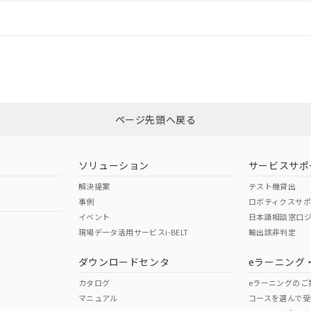
情報更新：
CCC認証
電波法
Yes
N/A
非含有証明書
※3
ページ先頭へ戻る
ダウンロードはこちら
型式承認
NK型式承認
ABS型式承認
韓国
（日本
（アメリカ
ソリューション
サービスサポ
舶規格）
船舶規格）
船舶規格）
解決提案
テスト機貸出
事例
ロボティクスサ
No
No
イベント
日本語相談窓口
現場データ活用サービスi-BELT
輸出該非判定
I)
PBBs
PBDEs
DBP
ダウンロードセンタ
eラーニング
この製品の規格認証/適合
その他の認証はこちらのページからご
カタログ
eラーニングのご
マニュアル
コースを選んで受
O
O
O