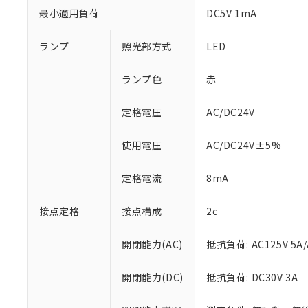
最小適用負荷
DC5V 1mA
ランプ
照光部方式
LED
ランプ色
赤
定格電圧
AC/DC24V
使用電圧
AC/DC24V±5%
定格電流
8mA
※1 対応状況
接点定格
接点構成
2c
対応済み：EU
対応予定：EU R
開閉能力(AC)
抵抗負荷: AC125V 5A/
対応予定なし：EU
調査・確認中：EU
ご利用条件
開閉能力(DC)
抵抗負荷: DC30V 3A
非該当品：ライセ
※1 中国RoHS
仕入先様の事情に