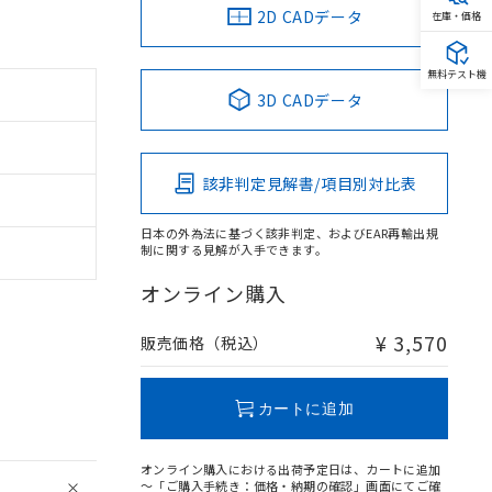
2D CADデータ
在庫・価格
無料テスト機
3D CADデータ
該非判定見解書/項目別対比表
日本の外為法に基づく該非判定、およびEAR再輸出規
制に関する見解が入手できます。
オンライン購入
¥ 3,570
販売価格（税込）
カートに追加
オンライン購入における出荷予定日は、カートに追加
～「ご購入手続き：価格・納期の確認」画面にてご確