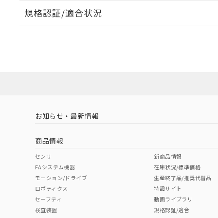
規格認証/適合状況
EU RoHS
注意事項・凡例
UL認証
CSA認証
CEマーキング
No
No
Yes
対応状況
対応予定月
※1
※2
対応済み
LR型式承認
DNV型式承認
BV型式承認
KR
（イギリス
（ノルウェー
（フランス
（
お知らせ・最新情報
中国 RoHS
注意事項・凡例
船舶規格）
船舶規格）
船舶規格）
船
商品情報
No
No
No
No
中国 RoHS表
※1 ※2
センサ
新商品情報
FAシステム機器
在庫状況/標準価格
Pb
Hg
Cd
Cr(V
モーション/ドライブ
生産終了品/推奨代替品
ロボティクス
特設サイト
セーフティ
動画ライブラリ
検査装置
規格認証/適合
O
O
O
O