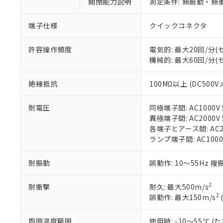
開閉能力説明
測定条件: 無振動・無衝
があります。
以下の条件をお読
「○」：最大均質
「×」：最大均質
本サービスは
当社は、これ
*EU RoHS指令（10物
端子仕様
クイックコネクタ
「－」：未確認で
鉛(Pb) 1000ppm以下、
くものです。
う）を輸出ま
記
説明
六価クロム(Cr(Ⅵ)) 1
当社制御機器
などの必要な
フタル酸ビス(2-エチルヘ
許容操作頻度
電気的: 最大20回/分
号
*中国RoHS10物質の基準値 
ル（DBP） 1000ppm
在庫状況およ
当社は規制貨
機械的: 最大60回/分
Pb(鉛) :1000ppm、 Hg
但し、RoHS指令で産
のであり、閲
ます。
Cr(Ⅵ)(六価クロム) : 
フタル酸エステル類の４
○
一定数以
DBP(フタル酸ジブチル) :
い。
当社は貴社製
DEHP(フタル酸ビス(2-エ
絶縁抵抗
100MΩ以上 (DC500V
正式な納期状
置等に一切使
当社販売員に
※2 対応予定月
△
一定数に
当社は、貴社
オムロン制御
耐電圧
同極端子間: AC1000V 5
また当社は、
※2 環境保護使
在庫状況およ
異極端子間: AC2000V 5
部品在庫の切り替
たしません。
－
在庫なし
す。
各端子とアース間: AC200
「ｅ」：有害物質
機器販売
マイパーツ機
ランプ端子間: AC1000
「10」：通常の
ている必要が
味します。
空
受注生産
お客様が当ウ
※3 非含有証明
「－」：未確認で
耐振動
誤動作: 10～55Hz 複
白
が、当社の製
さい。
下記の非含有証明
2
耐衝撃
耐久: 最大500m/s
※当社の共同
2
誤動作: 最大150m/s
いる法人を指
EU RoHS指令（
51物質の非含有証
周囲温度範囲
使用時: -10～55℃