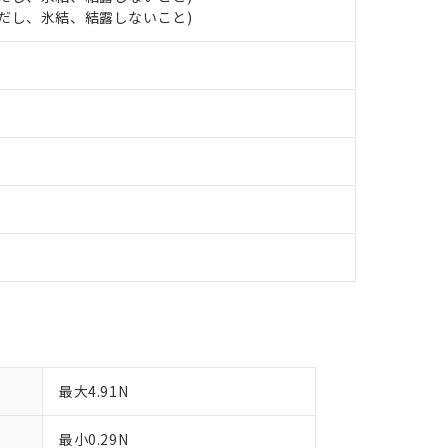
日時点で非含有を証明するもので、過去に遡って非含有を証明するも
 (ただし、氷結、結露しないこと)
令のフタル酸エステル類４物質の対応では、対応完了までの期間は出
備考欄に対応日を記載しておりました。
品への在庫切替を完了していることから、特段のことがない限り、20
す。
最大4.91N
最小0.29N