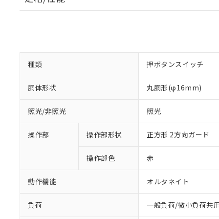
種類
押ボタンスイッチ
胴体形状
丸胴形(φ16mm)
照光/非照光
照光
操作部
操作部形状
正方形 2方向ガード
操作部色
赤
動作機能
オルタネイト
負荷
一般負荷/微小負荷共