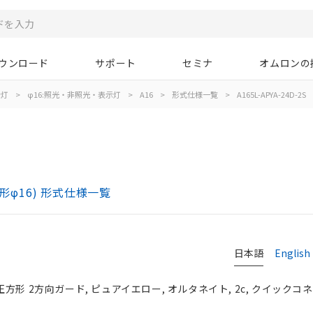
ウンロード
サポート
セミナ
オムロンの
示灯
>
φ16:照光・非照光・表示灯
>
A16
>
形式仕様一覧
>
A165L-APYA-24D-2S
)
形φ16) 形式仕様一覧
日本語
English
 正方形 2方向ガード, ピュアイエロー, オルタネイト, 2c, クイックコネク