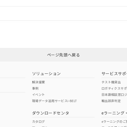
情報更新：
CCC認証
電波法
Yes
N/A
非含有証明書
※3
ページ先頭へ戻る
ダウンロードはこちら
型式承認
NK型式承認
ABS型式承認
韓国
（日本
（アメリカ
ソリューション
サービスサポ
舶規格）
船舶規格）
船舶規格）
解決提案
テスト機貸出
事例
ロボティクスサ
No
No
イベント
日本語相談窓口
現場データ活用サービスi-BELT
輸出該非判定
I)
PBBs
PBDEs
DBP
ダウンロードセンタ
eラーニング
この製品の規格認証/適合
その他の認証はこちらのページからご
カタログ
eラーニングのご