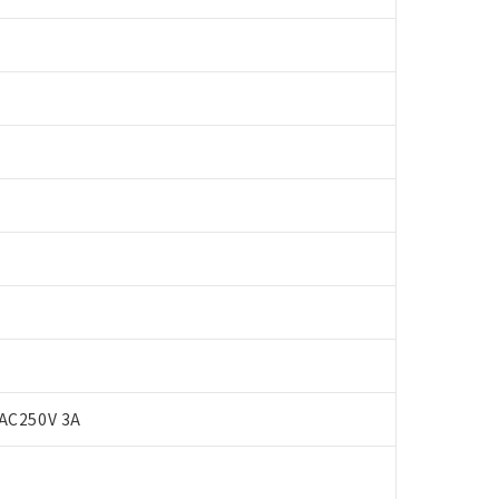
 RoHS指令（10物質）の非含有に対応した製品が提供可能な商品です
oHS指令（10物質）の非含有に対応した製品に切り替える予定のある
AC250V 3A
 RoHS指令（10物質）の非含有に非対応の商品で、対応品を出す予
 RoHS指令（10物質）の非含有の対応状況を調査中または確認中の
ンス料など無形物で、有害物質有無と関係のない商品です。
○×表
より、非含有部品としていたものが、含有品と判明した場合などやむ