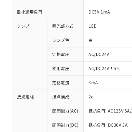
最小適用負荷
DC5V 1mA
ランプ
照光部方式
LED
ランプ色
白
定格電圧
AC/DC24V
使用電圧
AC/DC24V±5%
定格電流
8mA
※1 対応状況
接点定格
接点構成
2c
対応済み：EU
対応予定：EU R
開閉能力(AC)
抵抗負荷: AC125V 5A/
対応予定なし：EU
調査・確認中：EU
ご利用条件
非該当品：ライセ
開閉能力(DC)
抵抗負荷: DC30V 3A
※1 中国RoHS
仕入先様の事情に