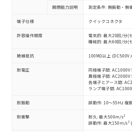
があります。
以下の条件をお読
開閉能力説明
測定条件: 無振動・無衝
「○」：最大均質
「×」：最大均質
本サービスは
当社は、これ
*EU RoHS指令（10物
「－」：未確認で
端子仕様
クイックコネクタ
鉛(Pb) 1000ppm以下、
くものです。
う）を輸出ま
記
説明
六価クロム(Cr(Ⅵ)) 1
当社制御機器
などの必要な
フタル酸ビス(2-エチルヘ
号
*中国RoHS10物質の基準値 
許容操作頻度
電気的: 最大20回/分
ル（DBP） 1000ppm
在庫状況およ
当社は規制貨
Pb(鉛) :1000ppm、 Hg
但し、RoHS指令で産
機械的: 最大60回/分
のであり、閲
ます。
Cr(Ⅵ)(六価クロム) : 
フタル酸エステル類の４
○
一定数以
DBP(フタル酸ジブチル) :
い。
当社は貴社製
DEHP(フタル酸ビス(2-エ
正式な納期状
置等に一切使
絶縁抵抗
100MΩ以上 (DC500V
当社販売員に
※2 対応予定月
△
一定数に
当社は、貴社
オムロン制御
また当社は、
※2 環境保護使
耐電圧
同極端子間: AC1000V 5
在庫状況およ
部品在庫の切り替
たしません。
－
在庫なし
異極端子間: AC2000V 5
す。
「ｅ」：有害物質
機器販売
各端子とアース間: AC200
マイパーツ機
「10」：通常の
ランプ端子間: AC1000
ている必要が
味します。
空
受注生産
お客様が当ウ
※3 非含有証明
「－」：未確認で
白
耐振動
誤動作: 10～55Hz 複
が、当社の製
さい。
下記の非含有証明
※当社の共同
2
耐衝撃
耐久: 最大500m/s
いる法人を指
2
誤動作: 最大150m/s
EU RoHS指令（
51物質の非含有証