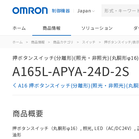
制御機器
Japan
ホーム
商品情報
ソリューション
ダ
ホーム
>
商品情報
>
商品カテゴリ
>
スイッチ
>
押ボタンスイッチ/表
押ボタンスイッチ(分離形)(照光・非照光)(丸胴形φ16
A165L-APYA-24D-2S
A16 押ボタンスイッチ(分離形)(照光・非照光)(丸胴
商品概要
押ボタンスイッチ（丸胴形φ16）, 照光, LED（AC/DC24V）,
油形