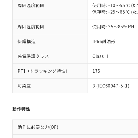
※本証明書は発行
周囲温度範囲
使用時: -10～55℃
また、RoHS指
保存時: -25～65℃
混在することから
既に当社にて対応
周囲湿度範囲
使用時: 35～85%RH
り割愛しておりま
保護構造
IP66耐油形
感電保護クラス
Class II
PTI（トラッキング特性）
175
汚染度
3 (IEC60947-5-1)
動作特性
動作に必要な力(OF)