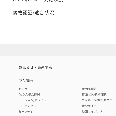
規格認証/適合状況
EU RoHS
注意事項・凡例
UL認証
CSA認証
CEマーキング
No
No
Yes
対応状況
対応予定月
※1
※2
対応済み
LR型式承認
DNV型式承認
BV型式承認
KR
（イギリス
（ノルウェー
（フランス
（
お知らせ・最新情報
中国 RoHS
注意事項・凡例
船舶規格）
船舶規格）
船舶規格）
船
商品情報
No
No
No
No
中国 RoHS表
※1 ※2
センサ
新商品情報
FAシステム機器
在庫状況/標準価格
Pb
Hg
Cd
Cr(V
モーション/ドライブ
生産終了品/推奨代替品
ロボティクス
特設サイト
セーフティ
動画ライブラリ