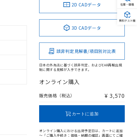
2D CADデータ
在庫・価格
無料テスト機
3D CADデータ
該非判定見解書/項目別対比表
日本の外為法に基づく該非判定、およびEAR再輸出規
制に関する見解が入手できます。
オンライン購入
¥ 3,570
販売価格（税込）
カートに追加
オンライン購入における出荷予定日は、カートに追加
～「ご購入手続き：価格・納期の確認」画面にてご確