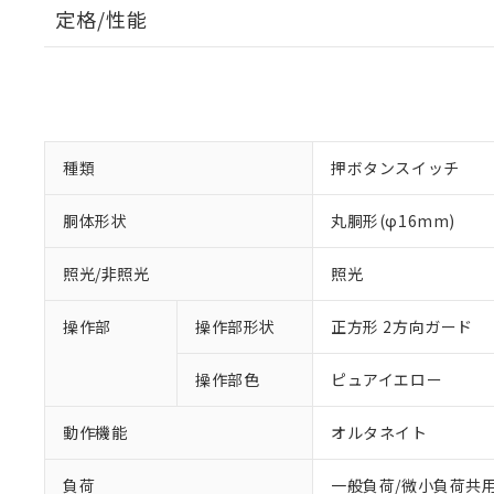
定格/性能
種類
押ボタンスイッチ
胴体形状
丸胴形(φ16mm)
照光/非照光
照光
操作部
操作部形状
正方形 2方向ガード
操作部色
ピュアイエロー
動作機能
オルタネイト
負荷
一般負荷/微小負荷共