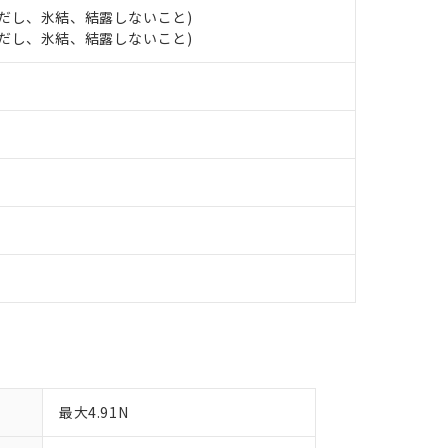
日時点で非含有を証明するもので、過去に遡って非含有を証明するも
 (ただし、氷結、結露しないこと)
令のフタル酸エステル類４物質の対応では、対応完了までの期間は出
 (ただし、氷結、結露しないこと)
備考欄に対応日を記載しておりました。
品への在庫切替を完了していることから、特段のことがない限り、20
す。
最大4.91N