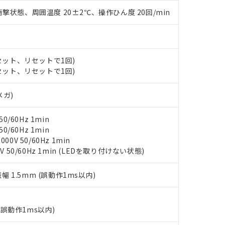
みいただき、同意のうえご利用ください。
撃状態、周囲温度 20±2℃、操作ひん度 20回/min
材料含有率が中国RoHSの基準値以下であることを示します。
材料含有率が中国RoHSの基準値を超えていることを示します。
、当社制御機器事業取扱商品の当社在庫状況および標準価格(税抜)
ら貴社製品のうち、外国為替および外国貿易法に定める商品（以下｢
質）：
す。当社販売部門へお問い合わせください。
 水銀(Hg) 1000ppm以下、 カドミウム(Cd) 100ppm以下、
たは国外への提供する場合は、日本国政府の輸出許可(または役務取
000ppm以下、ポリ臭化ビフェニル類(PBB) 1000ppm以下、ポリ臭化ジフェニルエーテル類(P
事業取扱商品の中には、本サービスの対象外となる商品もあること
手続きをとります。
キシル) (DEHP)(別名：DOP) 1000ppm以下、フタル酸ブチルベンジル（BBP） 100
(GB/T26572)：
(セット、リセットで1回)
以下、フタル酸ジイソブチル (DIBP) 1000ppm以下
び標準価格照会結果は、記載している更新日時点での社内データに
物を破棄する場合は、完全に破砕するなど、違法に輸出されないよ
(水銀) : 1000ppm、 Cd(カドミウム) : 100ppm、
業用監視および制御機器に対する適用除外項目は除く。
(セット、リセットで1回)
覧された時点での実際の在庫および標準価格とは異なる場合がある
1000ppm、 PBBs(ポリ臭化ビフェニル類) : 1000ppm、 PBDEs(ポリ臭化ジフェニルエーテル類
物質については閾値を超える意図的な使用がないことを確認しています。
上の在庫あり
 1000ppm、 DIBP(フタル酸ジイソブチル) : 1000ppm、 BBP(フタル酸ブチルベンジル) :
品を、核兵器、ミサイル、化学兵器、生物兵器またはその他武器並
チルヘキシル)) : 1000ppm
況および標準価格はお客様のお取引先、またはお客様担当のオムロ
用いたしません。
メガ)
ご相談ください。
は満たないが在庫あり
製品を第三者に販売する場合は、上記1、2および3の内容を当該第
機器販売店や当社販売拠点は「
販売ネットワーク
」をご確認くだ
販売先および販売に係わる関係者が違法に輸出するおそれがある場
用期限
0/60Hz 1min
び標準価格結果を当社の事前の承諾なく第三者に漏洩または開示し
え状況などにより、予定月が前後することがあります。
(最新の在庫状況については、お客様のお取引先、またはお客様担当
0/60Hz 1min
（10物質）のすべてが基準値以下であることを示します。
店・当社販売員にご確認ください)
0V 50/60Hz 1min
能（部品リスト作成サービス）をご利用いただくには、I-Webメン
使用状況下において有害物質が外部に漏えいし、環境に深刻な影響を
V 50/60Hz 1min (LEDを取り付けない状態)
あります。
機種、また在庫状況の情報を公開していない機種
ェブサイト上で当社にご登録された部品リストについて、当社およ
書ダウンロード
す。当社販売部門へお問い合わせください。
振幅 1.5mm (誤動作1ms以内)
品・サービスに関するお客様との取引・商談に必要な範囲で利用す
合意する
キャンセル
書をダウンロードすることができます。
利用者とは、
"個人情報の共同利用に関して"
の「1.共同利用者の
します。
10物質）の非含有証明書
(誤動作1ms以内)
明書（当社基準）