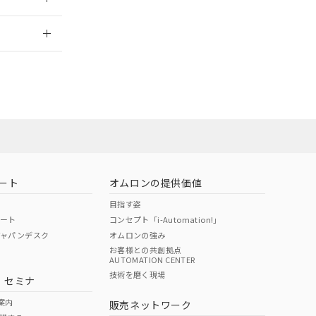
2026/7/29
ート
オムロンの提供価値
目指す姿
ポート
コンセプト「i-Automation!」
ジャパンデスク
オムロンの強み
お客様との共創拠点
AUTOMATION CENTER
DIBP
BBP
DEHP
環境保護
技術を磨く現場
・セミナ
状況ページへ
使用期限
検索ください
案内
販売ネットワーク