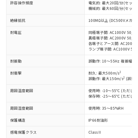
対応済み：EU RoHS指令（10物質）の
許容操作頻度
電気的: 最大20回/分(セッ
非含有に対応した製品が提供可能な商品で
機械的: 最大60回/分(セッ
す。
絶縁抵抗
100MΩ以上 (DC500Vメガ)
対応予定：EU RoHS指令（10物質）の非含
ご利用条件
有に対応した製品に切り替える予定のある
耐電圧
同極端子間: AC1000V 50/60
商品です。
異極端子間: AC2000V 50/60
対応予定なし：EU RoHS指令（10物質）の
各端子とアース間: AC2000V 5
以下の条件をお読みいただき、同意のうえ
非含有に非対応の商品で、対応品を出す予
ランプ端子間: AC1000V 50
ご利用ください。
定はありません。
調査・確認中：EU RoHS指令（10物質）の
耐振動
誤動作: 10～55Hz 複振幅 1
本サービスは、当社制御機器事業取扱
※1 中国RoHS○×表
非含有の対応状況を調査中または確認中の
商品の当社在庫状況および標準価格
商品です。
2
耐衝撃
耐久: 最大500m/s
(税抜)を提供させていただくもので
「○」：最大均質材料含有率が中国RoHSの
2
誤動作: 最大150m/s
(誤動作
非該当品：ライセンス料など無形物で、有
す。
基準値以下であることを示します。
害物質有無と関係のない商品です。
当社制御機器事業取扱商品の中には、
周囲温度範囲
使用時: -10～55℃ (ただ
「×」：最大均質材料含有率が中国RoHSの
仕入先様の事情により、非含有部品として
本サービスの対象外となる商品もある
保存時: -25～65℃ (ただ
基準値を超えていることを示します。
いたものが、含有品と判明した場合などや
当社は、これら貴社製品のうち、外国
ことをご了承ください。
「－」：未確認です。当社販売部門へお問
むを得ず変更することがあります。
為替および外国貿易法に定める商品
在庫状況および標準価格照会結果は、
周囲湿度範囲
使用時: 35～85%RH
い合わせください。
（以下｢規制貨物等」という）を輸出
記載している更新日時点での社内デー
*EU RoHS指令（10物質）：
または国外への提供する場合は、日本
保護構造
IP66耐油形
記
タに基づき作成されるものであり、閲
説明
鉛(Pb) 1000ppm以下、 水銀(Hg) 1000ppm以下、 カド
*中国RoHS10物質の基準値 (GB/T26572)：
国政府の輸出許可(または役務取引許
号
覧された時点での実際の在庫および標
ミウム(Cd) 100ppm以下、
Pb(鉛) :1000ppm、 Hg(水銀) : 1000ppm、 Cd(カドミウ
可)を取得するなどの必要な手続きを
感電保護クラス
Class II
六価クロム(Cr(Ⅵ)) 1000ppm以下、ポリ臭化ビフェニル
ム) : 100ppm、
準価格とは異なる場合があることをご
類(PBB) 1000ppm以下、ポリ臭化ジフェニルエーテル類
Cr(Ⅵ)(六価クロム) : 1000ppm、 PBBs(ポリ臭化ビフェ