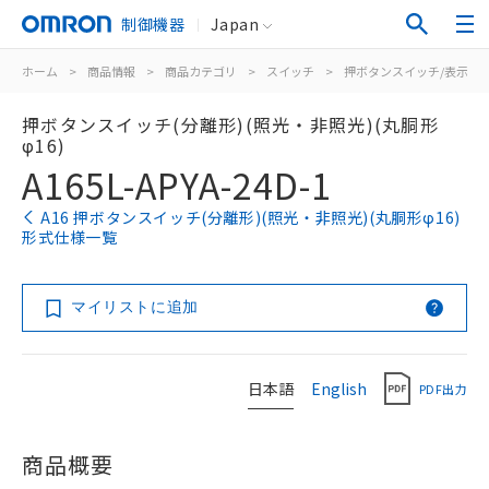
制御機器
Japan
ホーム
>
商品情報
>
商品カテゴリ
>
スイッチ
>
押ボタンスイッチ/表示灯
押ボタンスイッチ(分離形)(照光・非照光)(丸胴形
φ16)
A165L-APYA-24D-1
A16 押ボタンスイッチ(分離形)(照光・非照光)(丸胴形φ16)
形式仕様一覧
マイリストに追加
日本語
English
PDF出力
商品概要