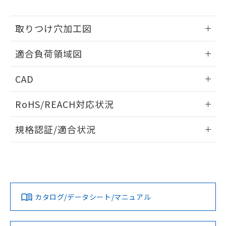
※当社の共同利用者とは、
"個人情報
51物質の非含有証明書（当社基準）
の共同利用に関して"
の「1.共同利
※本証明書は発行日時点で非含有を証明す
用者の範囲」に記載されている法人を
取りつけ穴加工図
るもので、過去に遡って非含有を証明する
指します。
ものではありません。
情報更新：2026/05/21
また、RoHS指令のフタル酸エステル類４
適合負荷領域図
物質の対応では、対応完了までの期間は出
荷製品に未対応品が混在することから備考
情報更新：2026/05/21
CAD
欄に対応日を記載しておりました。
既に当社にて対応品への在庫切替を完了
ログイン/会員登録いただくと、CADデータをダウンロー
RoHS/REACH対応状況
していることから、特段のことがない限
ドすることができます。
り、2022年1月12日より割愛しておりま
情報更新：2026/7/29
す。
規格認証/適合状況
ログイン/会員登録
EU RoHS
注意事項・凡例
UL認証
CSA認証
CEマーキング
No
No
Yes
対応状況
対応予定月
※1
※2
ダウンロードデータをご利用いただく前に、以下を必ずお読
みください。
カタログ/データシート/マニュアル
対応済み
ソフトウェアの使用条件
LR型式承認
DNV型式承認
BV型式承認
KR型式承
（イギリス
（ノルウェー
（フランス
（韓国