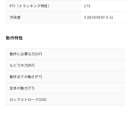
とります。
了承ください。
(PBDE) 1000ppm以下、フタル酸ビス(2-エチルヘキシ
○
一定数以上の在庫あり
ニル類) : 1000ppm、 PBDEs(ポリ臭化ジフェニルエーテ
PTI（トラッキング特性）
175
当社は規制貨物を破棄する場合は、完
ル) (DEHP)(別名：DOP) 1000ppm以下、フタル酸ブチ
正式な納期状況および標準価格はお客
ル類) : 1000ppm、
ルベンジル（BBP） 1000ppm以下、フタル酸ジブチル
全に破砕するなど、違法に輸出されな
DBP(フタル酸ジブチル) : 1000ppm、 DIBP(フタル酸ジ
様のお取引先、またはお客様担当のオ
（DBP） 1000ppm以下、フタル酸ジイソブチル
汚染度
3 (IEC60947-5-1)
イソブチル) : 1000ppm、 BBP(フタル酸ブチルベンジ
△
一定数には満たないが在庫あり
いよう必要な手段を講じます。
ムロン制御機器販売店・当社販売員に
(DIBP) 1000ppm以下
ル) : 1000ppm、
当社は貴社製品を、核兵器、ミサイ
但し、RoHS指令で産業用監視および制御機器に対する
DEHP(フタル酸ビス(2-エチルヘキシル)) : 1000ppm
ご相談ください。
適用除外項目は除く。
ル、化学兵器、生物兵器またはその他
－
在庫なし(最新の在庫状況につ
オムロン制御機器販売店や当社販売拠
フタル酸エステル類の４物質については閾値を超える意
武器並びにこれらの製造装置等に一切
動作特性
いては、お客様のお取引先、ま
図的な使用がないことを確認しています。
点は「
販売ネットワーク
」をご確認
※2 環境保護使用期限
使用いたしません。
たはお客様担当のオムロン制御
ください。
当社は、貴社製品を第三者に販売する
機器販売店・当社販売員にご確
在庫状況および標準価格結果を当社の
動作に必要な力(OF)
※2 対応予定月
「ｅ」：有害物質（10物質）のすべてが基
場合は、上記1、2および3の内容を当
認ください)
事前の承諾なく第三者に漏洩または開
準値以下であることを示します。
該第三者に通知します。また当社は、
示しないようお願いします。
もどりの力(RF)
部品在庫の切り替え状況などにより、予定
「10」：通常の使用状況下において有害物
販売先および販売に係わる関係者が違
マイパーツ機能（部品リスト作成サー
空
受注生産機種、また在庫状況の
月が前後することがあります。
質が外部に漏えいし、環境に深刻な影響を
法に輸出するおそれがある場合は、取
ビス）をご利用いただくには、I-Web
動作までの動き(PT)
白
情報を公開していない機種
及ぼさない年数を意味します。
り引きをいたしません。
メンバーズにご登録されている必要が
「－」：未確認です。当社販売部門へお問
全体の動き(TT)
あります。
い合わせください。
お客様が当ウェブサイト上で当社にご
※3 非含有証明書ダウンロード
ロックストローク(LTA)
登録された部品リストについて、当社
および当社の共同利用者が、当社の製
下記の非含有証明書をダウンロードするこ
品・サービスに関するお客様との取
とができます。
合意する
キャンセル
引・商談に必要な範囲で利用すること
をご了承ください。
EU RoHS指令（10物質）の非含有証明書