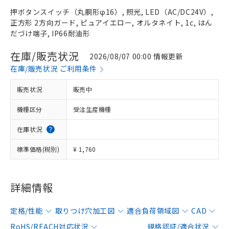
押ボタンスイッチ（丸胴形φ16）, 照光, LED（AC/DC24V）,
正方形 2方向ガード, ピュアイエロー, オルタネイト, 1c, はん
だづけ端子, IP66耐油形
在庫/販売状況
2026/08/07 00:00 情報更新
在庫/販売状況 ご利用条件
販売状況
販売中
機種区分
受注生産機種
在庫状況
標準価格(税別)
¥ 1,760
詳細情報
定格/性能
取りつけ穴加工図
適合負荷領域図
CAD
RoHS/REACH対応状況
規格認証/適合状況