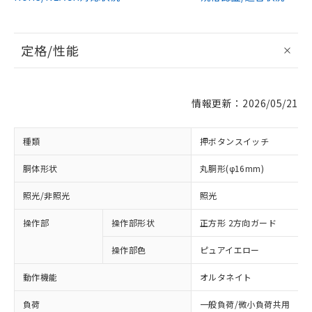
定格/性能
情報更新：2026/05/21
種類
押ボタンスイッチ
胴体形状
丸胴形(φ16mm)
照光/非照光
照光
操作部
操作部形状
正方形 2方向ガード
操作部色
ピュアイエロー
動作機能
オルタネイト
負荷
一般負荷/微小負荷共用