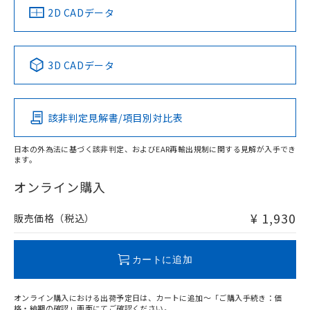
船舶規格）
船舶規格）
船舶規格）
船舶規格
中国 RoHS
注意事項・凡例
2D CADデータ
No
No
No
No
中国 RoHS表
※1 ※2
3D CADデータ
この製品の規格認証/適合状況ページへ
Pb
Hg
Cd
Cr(VI)
その他の認証はこちらのページからご検索ください
該非判定見解書/項目別対比表
O
O
O
O
日本の外為法に基づく該非判定、およびEAR再輸出規制に関する見解が入手でき
ます。
"対応済み"や非含有の記載がされた商品であっても、流通
在庫等で未対応品が混在する可能性があります。
オンライン購入
非含有品が必要な際は、弊社営業部門もしくは販売店へお
問い合わせください。
¥ 1,930
販売価格（税込）
この製品のRoHS/REACH対応状況ページへ
カートに追加
オンライン購入における出荷予定日は、カートに追加～「ご購入手続き：価
格・納期の確認」画面にてご確認ください。