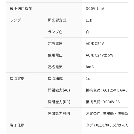
最小適用負荷
DC5V 1mA
ランプ
照光部方式
LED
ランプ色
白
定格電圧
AC/DC24V
使用電圧
AC/DC24V±5%
定格電流
8mA
接点定格
接点構成
1c
開閉能力(AC)
抵抗負荷: AC125V 5A/AC250
開閉能力(DC)
抵抗負荷: DC30V 3A
開閉能力説明
測定条件: 無振動・無衝撃状態
※1 対応状況
端子仕様
タブ (#110/t=0.5)/はん