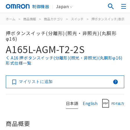
制御機器
Japan
ホーム
>
商品情報
>
商品カテゴリ
>
スイッチ
>
押ボタンスイッチ/表示灯
押ボタンスイッチ(分離形)(照光・非照光)(丸胴形
φ16)
A165L-AGM-T2-2S
A16 押ボタンスイッチ(分離形)(照光・非照光)(丸胴形φ16)
形式仕様一覧
マイリストに追加
日本語
English
PDF出力
商品概要