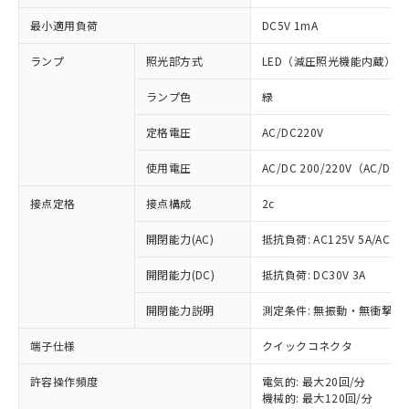
最小適用負荷
DC5V 1mA
ランプ
照光部方式
LED（減圧照光機能内蔵）
ランプ色
緑
定格電圧
AC/DC220V
使用電圧
AC/DC 200/220V（AC/DC 
接点定格
接点構成
2c
開閉能力(AC)
抵抗負荷: AC125V 5A/AC250
開閉能力(DC)
抵抗負荷: DC30V 3A
開閉能力説明
測定条件: 無振動・無衝撃状態
※1 対応状況
端子仕様
クイックコネクタ
対応済み：EU RoHS指令（10物質）の
非含有に対応した製品が提供可能な商品で
許容操作頻度
電気的: 最大20回/分
す。
機械的: 最大120回/分