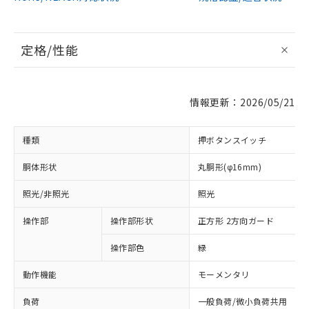
定格/性能
情報更新：2026/05/21
種類
押ボタンスイッチ
胴体形状
丸胴形(φ16mm)
照光/非照光
照光
操作部
操作部形状
正方形 2方向ガード
操作部色
緑
動作機能
モーメンタリ
負荷
一般負荷/微小負荷共用