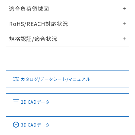
指します。
ものではありません。
情報更新：2026/05/21
適合負荷領域図
また、RoHS指令のフタル酸エステル類４
物質の対応では、対応完了までの期間は出
情報更新：2026/05/21
RoHS/REACH対応状況
荷製品に未対応品が混在することから備考
欄に対応日を記載しておりました。
情報更新：2026/7/29
既に当社にて対応品への在庫切替を完了
規格認証/適合状況
していることから、特段のことがない限
EU RoHS
注意事項・凡例
り、2022年1月12日より割愛しておりま
UL認証
CSA認証
CEマーキング
す。
No
No
Yes
対応状況
対応予定月
※1
※2
カタログ/データシート/マニュアル
対応済み
LR型式承認
DNV型式承認
BV型式承認
KR型式承
（イギリス
（ノルウェー
（フランス
（韓国
船舶規格）
船舶規格）
船舶規格）
船舶規格
中国 RoHS
注意事項・凡例
2D CADデータ
No
No
No
No
中国 RoHS表
※1 ※2
3D CADデータ
この製品の規格認証/適合状況ページへ
Pb
Hg
Cd
Cr(VI)