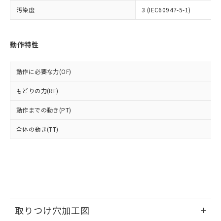
いよう必要な手段を講じます。
ムロン制御機器販売店・当社販売員に
(DIBP) 1000ppm以下
ル) : 1000ppm、
汚染度
3 (IEC60947-5-1)
当社は貴社製品を、核兵器、ミサイ
但し、RoHS指令で産業用監視および制御機器に対する
DEHP(フタル酸ビス(2-エチルヘキシル)) : 1000ppm
ご相談ください。
適用除外項目は除く。
ル、化学兵器、生物兵器またはその他
－
在庫なし(最新の在庫状況につ
オムロン制御機器販売店や当社販売拠
フタル酸エステル類の４物質については閾値を超える意
武器並びにこれらの製造装置等に一切
いては、お客様のお取引先、ま
図的な使用がないことを確認しています。
点は「
販売ネットワーク
」をご確認
※2 環境保護使用期限
使用いたしません。
たはお客様担当のオムロン制御
動作特性
ください。
当社は、貴社製品を第三者に販売する
機器販売店・当社販売員にご確
在庫状況および標準価格結果を当社の
※2 対応予定月
「ｅ」：有害物質（10物質）のすべてが基
場合は、上記1、2および3の内容を当
認ください)
事前の承諾なく第三者に漏洩または開
準値以下であることを示します。
動作に必要な力(OF)
該第三者に通知します。また当社は、
示しないようお願いします。
部品在庫の切り替え状況などにより、予定
「10」：通常の使用状況下において有害物
販売先および販売に係わる関係者が違
マイパーツ機能（部品リスト作成サー
空
受注生産機種、また在庫状況の
もどりの力(RF)
月が前後することがあります。
質が外部に漏えいし、環境に深刻な影響を
法に輸出するおそれがある場合は、取
ビス）をご利用いただくには、I-Web
白
情報を公開していない機種
及ぼさない年数を意味します。
り引きをいたしません。
メンバーズにご登録されている必要が
動作までの動き(PT)
「－」：未確認です。当社販売部門へお問
あります。
い合わせください。
お客様が当ウェブサイト上で当社にご
全体の動き(TT)
※3 非含有証明書ダウンロード
登録された部品リストについて、当社
および当社の共同利用者が、当社の製
下記の非含有証明書をダウンロードするこ
品・サービスに関するお客様との取
とができます。
合意する
キャンセル
引・商談に必要な範囲で利用すること
をご了承ください。
EU RoHS指令（10物質）の非含有証明書
※当社の共同利用者とは、
"個人情報
51物質の非含有証明書（当社基準）
の共同利用に関して"
の「1.共同利
※本証明書は発行日時点で非含有を証明す
取りつけ穴加工図
用者の範囲」に記載されている法人を
るもので、過去に遡って非含有を証明する