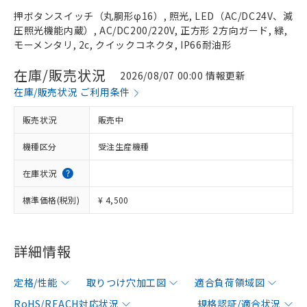
押ボタンスイッチ（丸胴形φ16）, 照光, LED（AC/DC24V、減
圧照光機能内蔵）, AC/DC200/220V, 正方形 2方向ガード, 緑,
モーメンタリ, 2c, クイックコネクタ, IP66耐油形
在庫/販売状況
2026/08/07 00:00 情報更新
在庫/販売状況 ご利用条件
販売状況
販売中
機種区分
受注生産機種
在庫状況
標準価格(税別)
¥ 4,500
詳細情報
定格/性能
取りつけ穴加工図
適合負荷領域図
RoHS/REACH対応状況
規格認証/適合状況