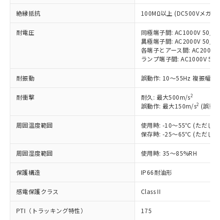
対応予定：EU RoHS指令（10物質）の非含
ご利用条件
有に対応した製品に切り替える予定のある
絶縁抵抗
100MΩ以上 (DC500Vメガ)
商品です。
耐電圧
同極端子間: AC1000V 50/60
対応予定なし：EU RoHS指令（10物質）の
以下の条件をお読みいただき、同意のうえ
異極端子間: AC2000V 50/60
非含有に非対応の商品で、対応品を出す予
各端子とアース間: AC2000V 5
ご利用ください。
定はありません。
ランプ端子間: AC1000V 50
調査・確認中：EU RoHS指令（10物質）の
本サービスは、当社制御機器事業取扱
※1 中国RoHS○×表
非含有の対応状況を調査中または確認中の
耐振動
誤動作: 10～55Hz 複振幅 1
商品の当社在庫状況および標準価格
商品です。
(税抜)を提供させていただくもので
「○」：最大均質材料含有率が中国RoHSの
非該当品：ライセンス料など無形物で、有
2
耐衝撃
耐久: 最大500m/s
す。
基準値以下であることを示します。
害物質有無と関係のない商品です。
2
誤動作: 最大150m/s
(誤動作
当社制御機器事業取扱商品の中には、
「×」：最大均質材料含有率が中国RoHSの
仕入先様の事情により、非含有部品として
本サービスの対象外となる商品もある
基準値を超えていることを示します。
周囲温度範囲
使用時: -10～55℃ (ただ
いたものが、含有品と判明した場合などや
当社は、これら貴社製品のうち、外国
ことをご了承ください。
保存時: -25～65℃ (ただ
「－」：未確認です。当社販売部門へお問
むを得ず変更することがあります。
為替および外国貿易法に定める商品
在庫状況および標準価格照会結果は、
い合わせください。
（以下｢規制貨物等」という）を輸出
記載している更新日時点での社内デー
周囲湿度範囲
使用時: 35～85%RH
*EU RoHS指令（10物質）：
または国外への提供する場合は、日本
記
タに基づき作成されるものであり、閲
説明
鉛(Pb) 1000ppm以下、 水銀(Hg) 1000ppm以下、 カド
*中国RoHS10物質の基準値 (GB/T26572)：
国政府の輸出許可(または役務取引許
号
覧された時点での実際の在庫および標
ミウム(Cd) 100ppm以下、
保護構造
IP66耐油形
Pb(鉛) :1000ppm、 Hg(水銀) : 1000ppm、 Cd(カドミウ
可)を取得するなどの必要な手続きを
六価クロム(Cr(Ⅵ)) 1000ppm以下、ポリ臭化ビフェニル
ム) : 100ppm、
準価格とは異なる場合があることをご
類(PBB) 1000ppm以下、ポリ臭化ジフェニルエーテル類
Cr(Ⅵ)(六価クロム) : 1000ppm、 PBBs(ポリ臭化ビフェ
とります。
感電保護クラス
Class II
了承ください。
(PBDE) 1000ppm以下、フタル酸ビス(2-エチルヘキシ
○
一定数以上の在庫あり
ニル類) : 1000ppm、 PBDEs(ポリ臭化ジフェニルエーテ
当社は規制貨物を破棄する場合は、完
ル) (DEHP)(別名：DOP) 1000ppm以下、フタル酸ブチ
正式な納期状況および標準価格はお客
ル類) : 1000ppm、
ルベンジル（BBP） 1000ppm以下、フタル酸ジブチル
全に破砕するなど、違法に輸出されな
DBP(フタル酸ジブチル) : 1000ppm、 DIBP(フタル酸ジ
PTI（トラッキング特性）
175
様のお取引先、またはお客様担当のオ
（DBP） 1000ppm以下、フタル酸ジイソブチル
イソブチル) : 1000ppm、 BBP(フタル酸ブチルベンジ
△
一定数には満たないが在庫あり