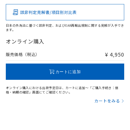
その他の認証はこちらのページからご検索ください
該非判定見解書/項目別対比表
X
O
O
O
日本の外為法に基づく該非判定、およびEAR再輸出規制に関する見解が入手でき
ます。
"対応済み"や非含有の記載がされた商品であっても、流通
在庫等で未対応品が混在する可能性があります。
オンライン購入
非含有品が必要な際は、弊社営業部門もしくは販売店へお
問い合わせください。
¥ 4,950
販売価格（税込）
この製品のRoHS/REACH対応状況ページへ
カートに追加
オンライン購入における出荷予定日は、カートに追加～「ご購入手続き：価
格・納期の確認」画面にてご確認ください。
カートをみる